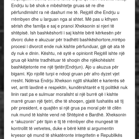
Endrju iu bë shok e mbështetje gruas së re dhe
përfundimisht ra në dashuri me të. Rejçëll dhe Endrju u
rrëmbyen dhe u larguan nga ai shtet. Më pas u kthyen
sërish dhe familja e saj e pranoi Xheksonin si njeri të
shtëpisë. Ish bashkëshorti i saj kishte bërë kërkesën për
divorc duke e akuzuar për tradhëti bashkëshortore,mirëpo
procesi i divorcit ende nuk kishte përfunduar, gjë që ata të
dy nuk e dinin. Kështu, në sytë e opinionit Rejçëll ishte një
grua që kishte tradhëtuar të shoqin dhe njëkohësisht
bashkëjetonte me një tjetër(Endrjun). Ajo u akuzua për
bigami. Kjo njollë turpi e ndoqi gruan për afro dyzet vjet
rresht. Ndërsa Endrju Xhekson ngjiti shkallët e karierës së
vet, arriti lavdinë e respektin, kundërshtarët e tij politikë nuk
linin rast pa e sulmuar moralisht si një burrë që i kishte
marrë gruan një tjetri, dhe të shoqen, gjatë fushatës së tij
për president, e quajtën si një grua pa moral për të cilën
nuk mund të kishte vend në Shtëpinë e Bardhë. Xheksonin
e “akuzonin” për tipin e tij të rrëmbyer dhe mungesë të
kontrollit të vetvetes, duke e bërë këtë si argumentin
kryesor që mund të shkatëronte integritetin e Republikës