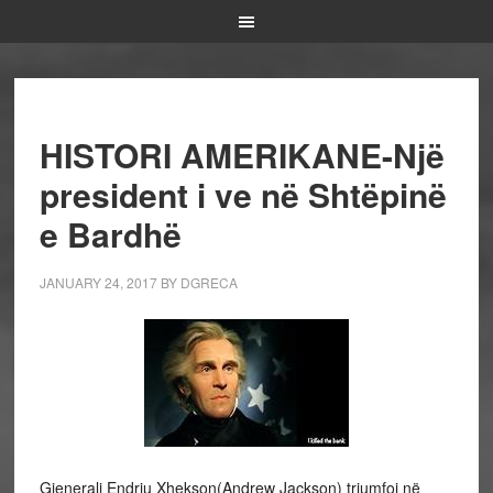
HISTORI AMERIKANE-Një
president i ve në Shtëpinë
e Bardhë
JANUARY 24, 2017
BY
DGRECA
Gjenerali Endrju Xhekson(Andrew Jackson) triumfoi në