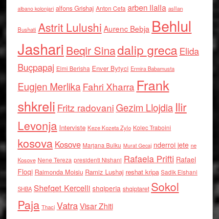
arben llalla
alfons Grishaj
Anton Cefa
asllan
albano kolonjari
Behlul
Astrit Lulushi
Aurenc Bebja
Bushati
Jashari
dalip greca
Beqir Sina
Elida
Buçpapaj
Enver Bytyci
Elmi Berisha
Ermira Babamusta
Frank
Eugjen Merlika
Fahri Xharra
shkreli
Ilir
Gezim Llojdia
Fritz radovani
Levonja
Interviste
Kolec Traboini
Keze Kozeta Zylo
kosova
Kosove
nderroi jete
Marjana Bulku
ne
Murat Gecaj
Rafaela Prifti
Rafael
Nene Tereza
Kosove
presidenti Nishani
Floqi
Raimonda Moisiu
Ramiz Lushaj
reshat kripa
Sadik Elshani
Sokol
Shefqet Kercelli
shqiperia
shqiptaret
SHBA
Paja
Vatra
Visar Zhiti
Thaci