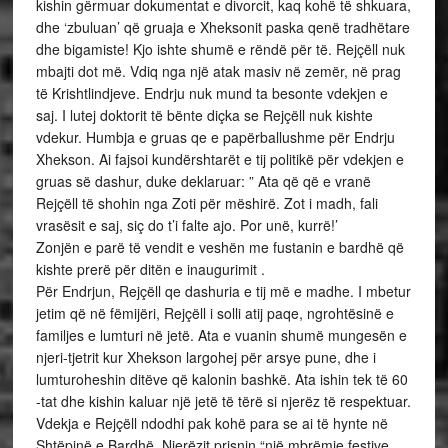
kishin gërmuar dokumentat e divorcit, kaq kohë të shkuara,
dhe ‘zbuluan’ që gruaja e Xheksonit paska qenë tradhëtare
dhe bigamiste! Kjo ishte shumë e rëndë për të. Rejçëll nuk
mbajti dot më. Vdiq nga një atak masiv në zemër, në prag
të Krishtlindjeve. Endrju nuk mund ta besonte vdekjen e
saj. I lutej doktorit të bënte diçka se Rejçëll nuk kishte
vdekur. Humbja e gruas qe e papërballushme për Endrju
Xhekson. Ai fajsoi kundërshtarët e tij politikë për vdekjen e
gruas së dashur, duke deklaruar: ” Ata që që e vranë
Rejçëll të shohin nga Zoti për mëshirë. Zot i madh, fali
vrasësit e saj, siç do t’i falte ajo. Por unë, kurrë!’
Zonjën e parë të vendit e veshën me fustanin e bardhë që
kishte prerë për ditën e inaugurimit .
Për Endrjun, Rejçëll qe dashuria e tij më e madhe. I mbetur
jetim që në fëmijëri, Rejçëll i solli atij paqe, ngrohtësinë e
familjes e lumturi në jetë. Ata e vuanin shumë mungesën e
njeri-tjetrit kur Xhekson largohej për arsye pune, dhe i
lumturoheshin ditëve që kalonin bashkë. Ata ishin tek të 60
-tat dhe kishin kaluar një jetë të tërë si njerëz të respektuar.
Vdekja e Rejçëll ndodhi pak kohë para se ai të hynte në
Shtëpinë e Bardhë. Njerëzit prisnin “një mbrëmje festive