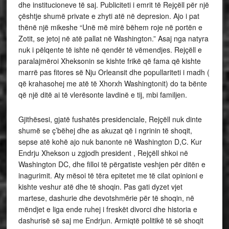
dhe institucioneve të saj. Publiciteti i emrit të Rejçëll për një
çështje shumë private e zhyti atë në depresion. Ajo i pat
thënë një mikeshe “Unë më mirë bëhem roje në portën e
Zotit, se jetoj në atë pallat në Washington.” Asaj nga natyra
nuk i pëlqente të ishte në qendër të vëmendjes. Rejçëll e
paralajmëroi Xheksonin se kishte frikë që fama që kishte
marrë pas fitores së Nju Orleansit dhe popullariteti i madh (
që krahasohej me atë të Xhorxh Washingtonit) do ta bënte
që një ditë ai të vlerësonte lavdinë e tij, mbi familjen.
Gjithësesi, gjatë fushatës presidenciale, Rejçëll nuk dinte
shumë se ç’bëhej dhe as akuzat që i ngrinin të shoqit,
sepse atë kohë ajo nuk banonte në Washington D,C. Kur
Endrju Xhekson u zgjodh president , Rejçëll shkoi në
Washington DC, dhe filloi të përgatiste veshjen për ditën e
inagurimit. Aty mësoi të tëra epitetet me të cilat opinioni e
kishte veshur atë dhe të shoqin. Pas gati dyzet vjet
martese, dashurie dhe devotshmërie për të shoqin, në
mëndjet e liga ende ruhej i freskët divorci dhe historia e
dashurisë së saj me Endrjun. Armiqtë politikë të së shoqit