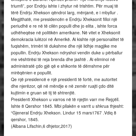
triumfi”, por Endrju ishte i zhytur në trishtim. Për muaj të
tërë Endrju Xhekson qëndroi larg, mënjanë, e i mbyllur .
Megjithatë, me presidencën e Endrju Xheksonit filloi një
periudhë e re në të cilën populli dhe jo elita , ishte forca
udhëheqëse në politikën amerikane. Në vitet e Xheksonit
demokracia lulëzoi në Amerikë. Ai kishte një personalitet të
fuqishëm, trimëri të dukshme dhe një lidhje magjike me
popullin. Endrju Xhekson ndryshoi vendin duke u përballur
me vështirësi të reja brenda dhe jashtë . Ai eliminoi në
administratë çdo gjë që e shikonte të dëmshme për
mirëqënien e popullit.
Qe një presidencë e një presidenti të fortë, me autoritet
dhe njerëzor, që në mëndje e në zemër ruajti çdo ditë
kujtimin e gruan së tij të shtrenjtë.
Presidenti Xhekson u varros në të njejtin varr me Rejçëll.
Ishte 8 Qershor 1845. Mbi pllakën e varrit u shkrua thjesht:
“Gjeneral Endrju Xhekson. Lindur 15 mars1767 .Vdiq 8
qershor, 1845.
(Albana Lifschin,6 dhjetor,2017)