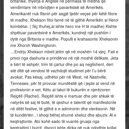
britanike, thyerja e Anglisë në përmasa të mëdha qe
vendimtare në mbrojtjen e pavarësisë së Amerikës.
Amerikanët nuk flisnin për asgjë tjetër veçse për këtë fitore
të madhe. Xhekson fitoi famë në të gjithë Amerikën si Heroi
kombëtar. ( Siç thuhej,ai ishte hero me H të madhe) Kishte
shpëtuar pavarësinë e Amerikës, kundrejt një pushtim i
dytë nga Britania e madhe. Populli e krahasonte Xheksonin
me Xhorxh Washingtonin.
…Endrju Xhekson mbeti jetim që në moshën 14 vjeç. Fati e
privoi nga dashuria e prindërve në një moshë delikate. Jeta
e bëri të ashpër, trim të çartur dhe po aq neglixhent, deri
atë ditë që vendosi të vazhdojë studimet për t’u bërë
avokat. Pas kësaj, udhëtoi për në West, në Nashville,
Tennesee, për të provuar mundësitë që i jepte ai vend në
profesionin e vet. Këtu ai takoi të bukurën e njerëzoren
Rejçëll (Rachel). Rejçëll ishte e martuar dhe për shkak të
natyrës së saj të butë, të qeshur e talentit që manifestonte
në ditët festive, të gjithë e e admironin dhe vlerësonin .Në
të kundërtën , i shoqi bëhej shumë xheloz dhe abuziv. Ai e
keqtrajtonte. Ato kohë sado të vuante gruaja nga
keqtrajtimi i burrit, divorci ishte diçka që nuk ndodhte kollaj.