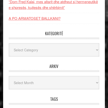
“Dom Fred Kalaj, mes altarit dhe atdheut si hermeneutikë
e shpresës, kujtesës dhe shërbimit”
A PO ARMATOSET BALLKANI?
KATEGORITË
Kategoritë
ARKIV
Arkiv
TAGS