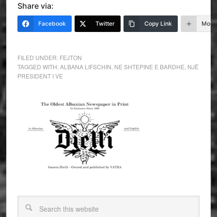
Share via:
Facebook
Twitter
Copy Link
More
FILED UNDER:
FEJTON
TAGGED WITH:
ALBANA LIFSCHIN
,
NE SHTEPINE E BARDHE
,
NJË
PRESIDENT I VE