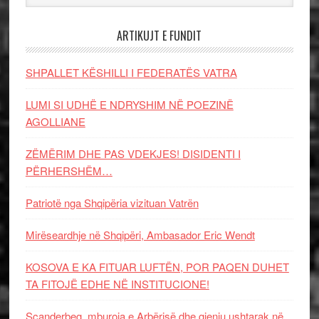
ARTIKUJT E FUNDIT
SHPALLET KËSHILLI I FEDERATËS VATRA
LUMI SI UDHË E NDRYSHIM NË POEZINË
AGOLLIANE
ZËMËRIM DHE PAS VDEKJES! DISIDENTI I
PËRHERSHËM…
Patriotë nga Shqipëria vizituan Vatrën
Mirëseardhje në Shqipëri, Ambasador Eric Wendt
KOSOVA E KA FITUAR LUFTËN, POR PAQEN DUHET
TA FITOJË EDHE NË INSTITUCIONE!
Scanderbeg, mburoja e Arbërisë dhe gjeniu ushtarak në