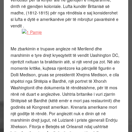
dmth në gjendjen koloniale. Lufta kundër Britanisë së
madhe, (1812-1815) për nga rëndësia e saj konsiderohet
si lufta e dytë e amerikanëve për të mbrojtur pavarësinë e
vendit .
Me zbarkimin e trupave angleze në Merilend dhe
marshimin e tyre drejt kryeqytetit të vendit Uashington DC,
njerëzit nxituan ta braktisnin atë, si një vend pa zot. Në ato
momente kritike, kujtesa njerëzore ka përcjellë figurën e
Dolli Medison, gruas se presidentit Xhejms Medison, e cila
shpëtoi nga Shtëpia e Bardhë, një portret të Xhorxh
Washingtonit dhe dokumenta të rëndësishme, për të mos
rënë në duart e anglezëve. Ushtria britanike i vuri zjarrin
Shtëpisë së Bardhë (këtë emër e mori pas restaurimit) dhe
godinës së Kongresit amerikan. Krenaria amerikane mori
një goditje të rëndë. Por anglezët nuk e dinin që në
marshimin drejt jugut, në Luizianë i priste gjenerali Endrju
Xhekson. Fitorja e Betejës së Orleansit ndaj ushtrisë