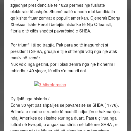
zgjedhjet presidenciale të 1828 përmes një fushate
elektorale të ashpër. Shumë baltë u hodh mbi kandidatin
që kishte fituar zemrat e popullit amerikan. Gjenerali Endrju
Xhekson ishte Heroi i betejës historike të Nju Orleansit,
fitorja e të cilës shpëtoi pavarësinë e SHBA.
Por triumfi i tij qe tragjik. Pak para se të inagurohej si
president i SHBA, gruaja e tij e shtrenjtë vdiq nga një atak
masiv në zemër.
Nuk vdiq nga gëzimi, por i plasi zemra nga një hidhërim i
mbledhur 40 vjeçar, të cilin s’e mundi dot.
Dy fjalë nga historia./
Edhe 30 vjet pas shpalljes së pavarësisë së SHBA,( 1776),
Britania e madhe e ruante të nxehtë ndjenjën e hakmarrjes
ndaj Amerikës që i kishte ikur nga duart. Pasi u çlirua nga
luftrat në Evropë, u angazhua sërish në luftë me SHBA , e
vendosur për ta kthyer atë në gjendjen e mëparshme,