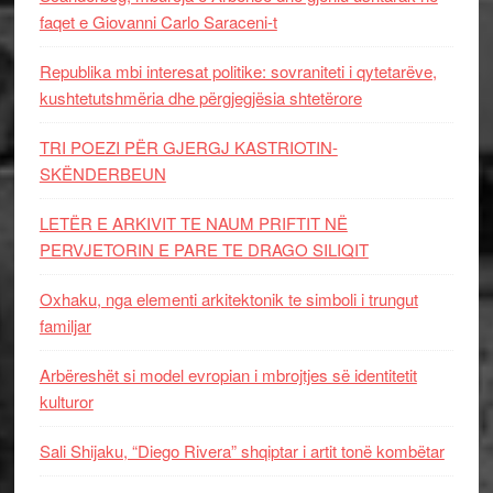
faqet e Giovanni Carlo Saraceni-t
Republika mbi interesat politike: sovraniteti i qytetarëve,
kushtetutshmëria dhe përgjegjësia shtetërore
TRI POEZI PËR GJERGJ KASTRIOTIN-
SKËNDERBEUN
LETËR E ARKIVIT TE NAUM PRIFTIT NË
PERVJETORIN E PARE TE DRAGO SILIQIT
Oxhaku, nga elementi arkitektonik te simboli i trungut
familjar
Arbëreshët si model evropian i mbrojtjes së identitetit
kulturor
Sali Shijaku, “Diego Rivera” shqiptar i artit tonë kombëtar