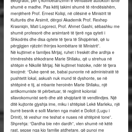
Beogradit, për ç’kombëtarizimin e vendasve autokton ishte
shumë e madhe. Pas këtij takimi shumë të rëndësishëm,
menjëherë Prof. Ernest Koliqi, në cilësinë e Ministrit të
Kulturës dhe Arsimit, dërgoi Akademik Prof. Rexhep
Krasniqin, Mati Logoreci, Prof. Ahmet Gashi, sëbashku me
shumë profesorë dhe arsimtarë të tjerë nga qyteti i
Shkodrës dhe disa qytete të tjera të Shqipërisë, që iu
përgjigjen njëzëri thirrjes kombëtare të Ministrit”.
Në kujtimet e familjes Mrijaj, ruhet i freskët dhe ardhja e
trimëreshës shkodrane Marie Shllaku, që u strehua në
shtëpin e Nikollë Mrijaj. Në kujtimet histoike, ndër të tjera
lexojmë: “Duke qenë se, babai punonte në administratë të
pushtetit lokal, askush nuk mund të dyshonte, se në
shtëpinë e tij, ai mbante heroinën Marie Shllaku, një
antikomuniste të përbetuar, të regjimit kolonial
sllavokomunist serb dhe atë shqiptarë të vendlindjes. Një
ditë kujtonte gjyshja ime, miku i shtëpisë Lekë Marleku, një
burrë besnik e solli Marien nga malet e Dollcit (Lugu i
Drinit), të veshur me teshat e nuses në shtëpinë tone”.
Shprehja: “Dardha bie nën dardh”, vlen shumë në këtë
rast, sepse nga kjo familje atdhetare, që punoi me