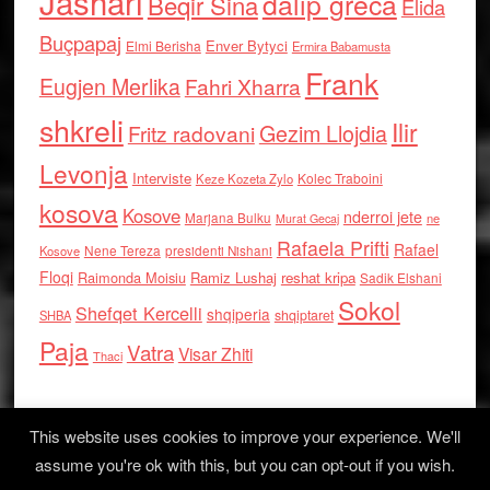
Jashari
dalip greca
Beqir Sina
Elida
Buçpapaj
Enver Bytyci
Elmi Berisha
Ermira Babamusta
Frank
Eugjen Merlika
Fahri Xharra
shkreli
Ilir
Gezim Llojdia
Fritz radovani
Levonja
Interviste
Kolec Traboini
Keze Kozeta Zylo
kosova
Kosove
nderroi jete
Marjana Bulku
ne
Murat Gecaj
Rafaela Prifti
Rafael
Nene Tereza
Kosove
presidenti Nishani
Floqi
Raimonda Moisiu
Ramiz Lushaj
reshat kripa
Sadik Elshani
Sokol
Shefqet Kercelli
shqiperia
shqiptaret
SHBA
Paja
Vatra
Visar Zhiti
Thaci
This website uses cookies to improve your experience. We'll
assume you're ok with this, but you can opt-out if you wish.