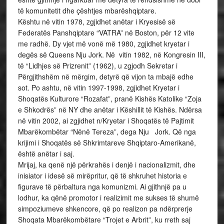
të komunitetit dhe çështjes mbarëshqiptare.
Kështu në vitin 1978, zgjidhet anëtar i Kryesisë së
Federatës Panshqiptare “VATRA” në Boston, për 12 vite
me radhë. Dy vjet më vonë më 1980, zgjidhet kryetar i
degës së Queens Nju Jork. Në vitin 1982, në Kongresin III,
të “Lidhjes së Prizrenit” (1962), u zgjodh Sekretar i
Përgjithshëm në mërgim, detyrë që vijon ta mbajë edhe
sot. Po ashtu, në vitin 1997-1998, zgjidhet Kryetar i
Shoqatës Kulturore “Rozafat”, pranë Kishës Katolike “Zoja
e Shkodrës” në NY dhe anëtar i Këshillit të Kishës. Ndërsa
në vitin 2002, ai zgjidhet n/Kryetar i Shoqatës të Pajtimit
Mbarëkombëtar “Nënë Tereza”, dega Nju Jork. Që nga
krijimi i Shoqatës së Shkrimtareve Shqiptaro-Amerikanë,
është anëtar i saj.
Mrijaj, ka qenë një përkrahës i denjë i nacionalizmit, dhe
inisiator i idesë së mirëpritur, që të shkruhet historia e
figurave të përbaltura nga komunizmi. Ai gjithnjë pa u
lodhur, ka qënë promotor i realizimit me sukses të shumë
simpoziumeve shkencore, që po realizon pa ndërprerje
Shoqata Mbarëkombëtare “Trojet e Arbrit”, ku rreth saj