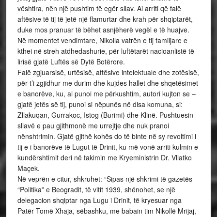
vështira, nën një pushtim të egër sllav. Ai arriti që falë
aftësive të tij të jetë një flamurtar dhe krah për shqiptarët,
duke mos pranuar të bëhet asnjëherë vegël e të huajve.
Në momentet vendimtare, Nikolla vatrën e tij familjare e
kthei në streh atdhedashurie, për luftëtarët nacioanlistë të
lirisë gjatë Luftës së Dytë Botërore.
Falë zgjuarsisë, urtësisë, aftësive intelektuale dhe zotësisë,
për t’i zgjidhur me durim dhe kujdes hallet dhe shqetësimet
e banorëve, ku, ai punoi me përkushtim, autori kujton se –
gjatë jetës së tij, punoi si nëpunës në disa komuna, si:
Zllakuqan, Gurrakoc, Istog (Burimi) dhe Klinë. Pushtuesin
sllavë e pau gjithmonë me urrejtje dhe nuk pranoi
nënshtrimin. Gjatë gjithë kohës do të binte në sy revoltimi i
tij e i banorëve të Lugut të Drinit, ku më vonë arriti kulmin e
kundërshtimit deri në takimin me Kryeministrin Dr. Vllatko
Maçek.
Në veprën e citur, shkruhet: “Sipas një shkrimi të gazetës
“Politika” e Beogradit, të vitit 1939, shënohet, se një
delegacion shqiptar nga Lugu i Drinit, të kryesuar nga
Patër Tomë Xhaja, sëbashku, me babain tim Nikollë Mrijaj,