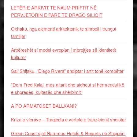
LETËR E ARKIVIT TE NAUM PRIFTIT NË
PERVJETORIN E PARE TE DRAGO SILIQIT
Oxhaku, nga elementi arkitektonik te simboli i trungut
familjar
Arbëreshët si model evropian i mbrojtjes së identitetit
kulturor
Sali Shijaku, “Diego Rivera” shqiptar i artit tonë kombëtar
“Dom Fred Kalaj, mes altarit dhe atdheut si hermeneutikë
e shpresës, kujtesës dhe shërbimit”
A PO ARMATOSET BALLKANI?
Kriza e vlerave – Tragjedia e vërtetë e tranzicionit shqiptar
Green Coast sjell Nammos Hotels & Resorts në Shqipëri: