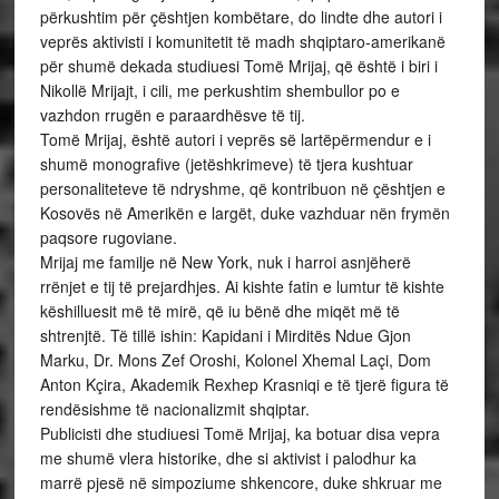
përkushtim për çështjen kombëtare, do lindte dhe autori i
veprës aktivisti i komunitetit të madh shqiptaro-amerikanë
për shumë dekada studiuesi Tomë Mrijaj, që është i biri i
Nikollë Mrijajt, i cili, me perkushtim shembullor po e
vazhdon rrugën e paraardhësve të tij.
Tomë Mrijaj, është autori i veprës së lartëpërmendur e i
shumë monografive (jetëshkrimeve) të tjera kushtuar
personaliteteve të ndryshme, që kontribuon në çështjen e
Kosovës në Amerikën e largët, duke vazhduar nën frymën
paqsore rugoviane.
Mrijaj me familje në New York, nuk i harroi asnjëherë
rrënjet e tij të prejardhjes. Ai kishte fatin e lumtur të kishte
këshilluesit më të mirë, që iu bënë dhe miqët më të
shtrenjtë. Të tillë ishin: Kapidani i Mirditës Ndue Gjon
Marku, Dr. Mons Zef Oroshi, Kolonel Xhemal Laçi, Dom
Anton Kçira, Akademik Rexhep Krasniqi e të tjerë figura të
rendësishme të nacionalizmit shqiptar.
Publicisti dhe studiuesi Tomë Mrijaj, ka botuar disa vepra
me shumë vlera historike, dhe si aktivist i palodhur ka
marrë pjesë në simpoziume shkencore, duke shkruar me