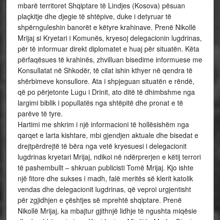
mbarë territoret Shqiptare të Lindjes (Kosova) pësuan
plaçkitje dhe djegie të shtëpive, duke i detyruar të
shpërnguleshin banorët e këtyre krahinave. Prenë Nikollë
Mrijaj si Kryetari i Komunës, kryesoj delegacionin lugdrinas,
për të informuar direkt diplomatet e huaj për situatën. Këta
përfaqësues të krahinës, zhvilluan bisedime informuese me
Konsullatat në Shkodër, të cilat ishin kthyer në qendra të
shërbimeve konsullore. Ata i shpjeguan situatën e rëndë,
që po përjetonte Lugu i Drinit, ato ditë të dhimbshme nga
largimi biblik i popullatës nga shtëpitë dhe pronat e të
parëve të tyre.
Hartimi me shkrim i një informacioni të hollësishëm nga
qarqet e larta kishtare, mbi gjendjen aktuale dhe bisedat e
drejtpërdrejtë të bëra nga vetë kryesuesi i delegacionit
lugdrinas kryetari Mrijaj, ndikoi në ndërprerjen e këtij terrori
të pashembullt – shkruan publicisti Tomë Mrijaj. Kjo ishte
një fitore dhe sukses i madh, falë meritës së klerit katolik
vendas dhe delegacionit lugdrinas, që veproi urgjentisht
për zgjidhjen e çështjes së mprehtë shqiptare. Prenë
Nikollë Mrijaj, ka mbajtur gjithnjë lidhje të ngushta miqësie