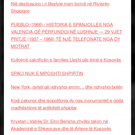
Një destinacion i ri lifestyle merr formë në Rivierën
Shqiptare
PUEBLO (1966) / HISTORIA E SPANJOLLES NGA
VALENCIA QË PËRFUNDOI NË LUSHNJE — 29 VJET
PRITJE (1937 – 1966) TË NJË TELEFONATE NGA DY
MOTRAT
Kujtojmë sakrificën e familjes Lleshi për lirinë e Kosovës
SPAÇI NUK E MPOSHTI SHPIRTIN
New York, qyteti që ndryshoi emrin… dhe ndryshoi botën
Kodi zakonor dhe isopolifonia dy nga monumentet e gjalla
madhështore të antikitetit shqiptar
Kryetari i Vatrës Dr. Elmi Berisha zhvilloi takim në
Akademinë e Shkencave dhe të Arteve të Kosovës