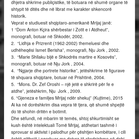
dhjetra shkrime publiçistike, të botuara në shumë organe të
shtypit të ditës dhe në librat me karakter shkencorë
historik.
Veprat e studiuesit shqiptaro-amerikanë Mrijaj janë:
1 “Dom Anton Kçira shërbestar i Zotit e i Atdheut”,
monografi, botuar në Shkodër, 2002.
2. “Lidhja e Prizrenit (1962-2002) themeluesi dhe
udhëheqësi Ismet Berisha”, monografi, Nju Jork , 2002.
3. “Marie Shllaku bijë e Shkodrës martire e Kosovës”,
monografi, botuar në Nju Jork , 2004.
4. “Ngjarje dhe portrete historike”, jetëshkrime të figurave
të shquara shqiptare, botuar në Prishtinë, 2004.
5. “Mons. Dr. Zef Oroshi – një jetë e shkrirë për fe e
atdhe”, jetëshkrim, Nju Jork , 2009.
6. “Gjeneza e familjes Mrijaj ndër shekuj” (Kujtime), 2015
Ai ka në dorëshkrim disa vepra të tjera, që shumë shpejtë
do të shohin dritën e botimit.
Dhe sëfundi, në mbarim të temës, shtoj shkurtimisht se
kush është intelektuali Tomë Mrijaj, atdhetari tashmë i
sprovuar si aktivist i palodhur për çështjen kombëtare, i cili
është gjithnjë i ngarkuar me detyra të rëndsishme në dobi