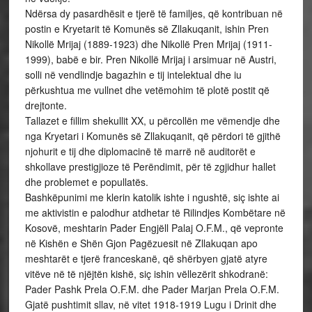
Ndërsa dy pasardhësit e tjerë të familjes, që kontribuan në
postin e Kryetarit të Komunës së Zllakuqanit, ishin Pren
Nikollë Mrijaj (1889-1923) dhe Nikollë Pren Mrijaj (1911-
1999), babë e bir. Pren Nikollë Mrijaj i arsimuar në Austri,
solli në vendlindje bagazhin e tij intelektual dhe iu
përkushtua me vullnet dhe vetëmohim të plotë postit që
drejtonte.
Tallazet e fillim shekullit XX, u përcollën me vëmendje dhe
nga Kryetari i Komunës së Zllakuqanit, që përdori të gjithë
njohurit e tij dhe diplomacinë të marrë në auditorët e
shkollave prestigjioze të Perëndimit, për të zgjidhur hallet
dhe problemet e popullatës.
Bashkëpunimi me klerin katolik ishte i ngushtë, siç ishte ai
me aktivistin e palodhur atdhetar të Rilindjes Kombëtare në
Kosovë, meshtarin Pader Engjëll Palaj O.F.M., që vepronte
në Kishën e Shën Gjon Pagëzuesit në Zllakuqan apo
meshtarët e tjerë franceskanë, që shërbyen gjatë atyre
vitëve në të njëjtën kishë, siç ishin vëllezërit shkodranë:
Pader Pashk Prela O.F.M. dhe Pader Marjan Prela O.F.M.
Gjatë pushtimit sllav, në vitet 1918-1919 Lugu i Drinit dhe