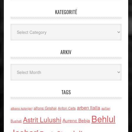
KATEGORITË
Kategoritë
ARKIV
Arkiv
TAGS
arben llalla
alfons Grishaj
Anton Cefa
asllan
albano kolonjari
Behlul
Astrit Lulushi
Aurenc Bebja
Bushati