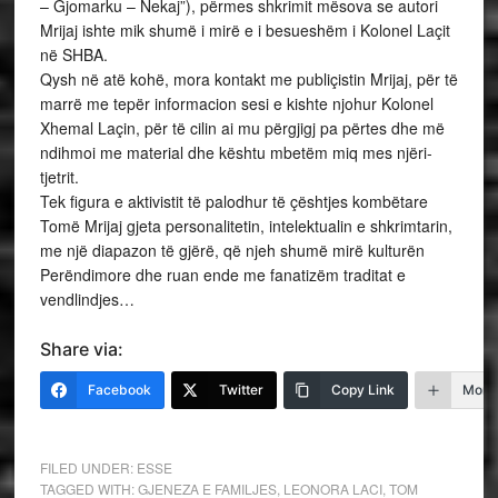
– Gjomarku – Nekaj”), përmes shkrimit mësova se autori
Mrijaj ishte mik shumë i mirë e i besueshëm i Kolonel Laçit
në SHBA.
Qysh në atë kohë, mora kontakt me publiçistin Mrijaj, për të
marrë me tepër informacion sesi e kishte njohur Kolonel
Xhemal Laçin, për të cilin ai mu përgjigj pa përtes dhe më
ndihmoi me material dhe kështu mbetëm miq mes njëri-
tjetrit.
Tek figura e aktivistit të palodhur të çështjes kombëtare
Tomë Mrijaj gjeta personalitetin, intelektualin e shkrimtarin,
me një diapazon të gjërë, që njeh shumë mirë kulturën
Perëndimore dhe ruan ende me fanatizëm traditat e
vendlindjes…
Share via:
Facebook
Twitter
Copy Link
More
FILED UNDER:
ESSE
TAGGED WITH:
GJENEZA E FAMILJES
,
LEONORA LACI
,
TOM