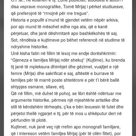
disa veprave monografike, Tomë Mrijaj i përket studiuesve,
që preferojnë të “rrnojnë për me tregue”.
Historia e popullit s’mund të gjendet vetëm nëpër arkiva,
por ajo mund të mësohet edhe nga ata, që e kanë
përjetuar, dhe janë dëshmitarë apo bashkëkohës të saj.
Sot, rëndësia e kujtimeve po bëhet referencë në studime të
ndryshme historike.
Unë kisha fatin në fillim të lexoj me endje dorëshkrimin:
“Gjeneza e familjes Mrijaj ndër shekuj” (Kujtime), ku brenda
tij janë të mpleksura dhimbjet dhe gëzimet, vuajtjet e një
femre (Mrija) dhe sakrificat e saj, aftësitë e burrave të
familjes për të marrë poste shtetërore e për t’i bërë ballë
shtypjes osmane, sllave, etj.
Që në fillim, më duhet të pohoj, se libri është ndërtuar me
argumente historike, përmes një mjeshtërie artistike dhe
stili të këndshëm tërheqës, ç’ka e bën lexuesin të futet dhe
përjetoi thellë ngjarjet e tij, për të mos u shkëputur deri në
përfundim të plotë.
Kujtimet, nuk janë veç një rrefim apo monografi familjare,
që i intereson vetëm familjes Mrijaj (për të cilën flitet), por