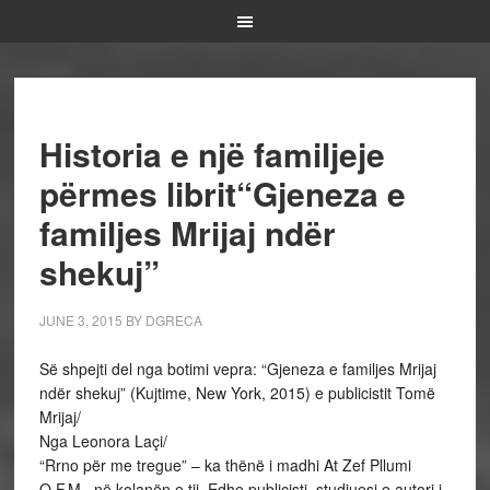
Historia e një familjeje
përmes librit“Gjeneza e
familjes Mrijaj ndër
shekuj”
JUNE 3, 2015
BY
DGRECA
Së shpejti del nga botimi vepra: “Gjeneza e familjes Mrijaj
ndër shekuj” (Kujtime, New York, 2015) e publicistit Tomë
Mrijaj/
Nga Leonora Laçi/
“Rrno për me tregue” – ka thënë i madhi At Zef Pllumi
O.F.M., në kolanën e tij. Edhe publicisti, studiuesi e autori i