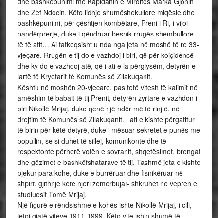
dhe bashkëpunimi me Kapidanin e Mirditës Marka Gjonin
dhe Zef Ndocin. Këto lidhje shumëshekullore miqësie dhe
bashkëpunimi, për çështjen kombëtare, Preni i Ri, i vijoi
pandërprerje, duke i qëndruar besnik rrugës shembullore
të të atit… Ai fatkeqsisht u nda nga jeta në moshë të re 33-
vjeçare. Rrugën e tij do e vazhdoj i biri, që për koiçidencë
dhe ky do e vazhdoj atë, që i ati e la përgjysëm, detyrën e
lartë të Kryetarit të Komunës së Zllakuqanit.
Kështu në moshën 20-vjeçare, pas tetë vitesh të kalimit në
amëshim të babait të tij Prenit, detyrën zyrtare e vazhdon i
biri Nikollë Mrijaj, duke qenë një ndër më të rinjtë, në
drejtim të Komunës së Zllakuqanit. I ati e kishte përgatitur
të birin për këtë detyrë, duke i mësuar sekretet e punës me
popullin, se si duhet të sillej, komunikonte dhe të
respektonte përherë votën e sovranit, shqetësimet, brengat
dhe gëzimet e bashkëfshatarave të tij. Tashmë jeta e kishte
pjekur para kohe, duke e burrëruar dhe fisnikëruar në
shpirt, gjithnjë këtë njeri zemërbujar- shkruhet në veprën e
studiuesit Tomë Mrijaj.
Një figurë e rëndsishme e kohës ishte Nikollë Mrijaj, i cili,
jetoj gjatë viteve 1911-1999. Këto vite ishin shumë të