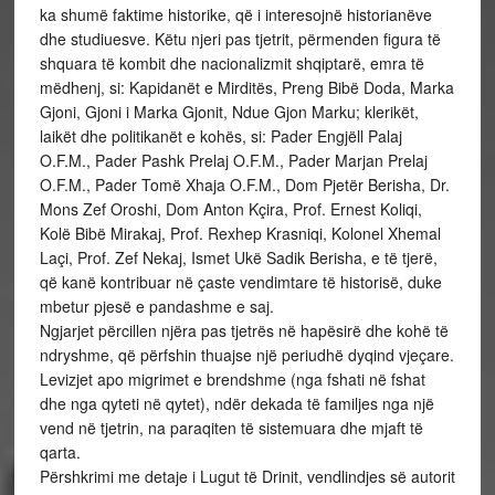
ka shumë faktime historike, që i interesojnë historianëve
dhe studiuesve. Këtu njeri pas tjetrit, përmenden figura të
shquara të kombit dhe nacionalizmit shqiptarë, emra të
mëdhenj, si: Kapidanët e Mirditës, Preng Bibë Doda, Marka
Gjoni, Gjoni i Marka Gjonit, Ndue Gjon Marku; klerikët,
laikët dhe politikanët e kohës, si: Pader Engjëll Palaj
O.F.M., Pader Pashk Prelaj O.F.M., Pader Marjan Prelaj
O.F.M., Pader Tomë Xhaja O.F.M., Dom Pjetër Berisha, Dr.
Mons Zef Oroshi, Dom Anton Kçira, Prof. Ernest Koliqi,
Kolë Bibë Mirakaj, Prof. Rexhep Krasniqi, Kolonel Xhemal
Laçi, Prof. Zef Nekaj, Ismet Ukë Sadik Berisha, e të tjerë,
që kanë kontribuar në çaste vendimtare të historisë, duke
mbetur pjesë e pandashme e saj.
Ngjarjet përcillen njëra pas tjetrës në hapësirë dhe kohë të
ndryshme, që përfshin thuajse një periudhë dyqind vjeçare.
Levizjet apo migrimet e brendshme (nga fshati në fshat
dhe nga qyteti në qytet), ndër dekada të familjes nga një
vend në tjetrin, na paraqiten të sistemuara dhe mjaft të
qarta.
Përshkrimi me detaje i Lugut të Drinit, vendlindjes së autorit