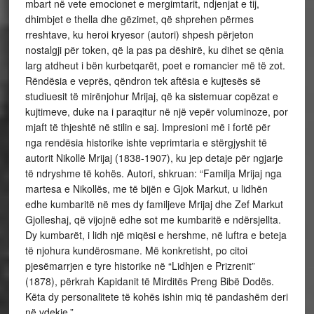
mbart në vete emocionet e mergimtarit, ndjenjat e tij,
dhimbjet e thella dhe gëzimet, që shprehen përmes
rreshtave, ku heroi kryesor (autori) shpesh përjeton
nostalgji për token, që la pas pa dëshirë, ku dihet se qënia
larg atdheut i bën kurbetqarët, poet e romancier më të zot.
Rëndësia e veprës, qëndron tek aftësia e kujtesës së
studiuesit të mirënjohur Mrijaj, që ka sistemuar copëzat e
kujtimeve, duke na i paraqitur në një vepër voluminoze, por
mjaft të thjeshtë në stilin e saj. Impresioni më i fortë për
nga rendësia historike ishte veprimtaria e stërgjyshit të
autorit Nikollë Mrijaj (1838-1907), ku jep detaje për ngjarje
të ndryshme të kohës. Autori, shkruan: “Familja Mrijaj nga
martesa e Nikollës, me të bijën e Gjok Markut, u lidhën
edhe kumbaritë në mes dy familjeve Mrijaj dhe Zef Markut
Gjolleshaj, që vijojnë edhe sot me kumbaritë e ndërsjellta.
Dy kumbarët, i lidh një miqësi e hershme, në luftra e beteja
të njohura kundërosmane. Më konkretisht, po citoi
pjesëmarrjen e tyre historike në “Lidhjen e Prizrenit”
(1878), përkrah Kapidanit të Mirditës Preng Bibë Dodës.
Këta dy personalitete të kohës ishin miq të pandashëm deri
në vdekje.”