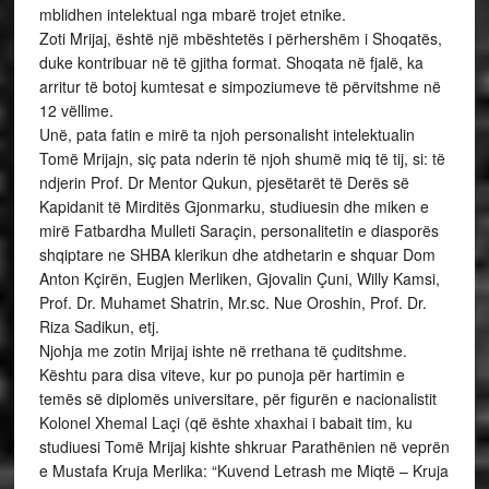
mblidhen intelektual nga mbarë trojet etnike.
Zoti Mrijaj, është një mbështetës i përhershëm i Shoqatës,
duke kontribuar në të gjitha format. Shoqata në fjalë, ka
arritur të botoj kumtesat e simpoziumeve të përvitshme në
12 vëllime.
Unë, pata fatin e mirë ta njoh personalisht intelektualin
Tomë Mrijajn, siç pata nderin të njoh shumë miq të tij, si: të
ndjerin Prof. Dr Mentor Qukun, pjesëtarët të Derës së
Kapidanit të Mirditës Gjonmarku, studiuesin dhe miken e
mirë Fatbardha Mulleti Saraçin, personalitetin e diasporës
shqiptare ne SHBA klerikun dhe atdhetarin e shquar Dom
Anton Kçirën, Eugjen Merliken, Gjovalin Çuni, Willy Kamsi,
Prof. Dr. Muhamet Shatrin, Mr.sc. Nue Oroshin, Prof. Dr.
Riza Sadikun, etj.
Njohja me zotin Mrijaj ishte në rrethana të çuditshme.
Kështu para disa viteve, kur po punoja për hartimin e
temës së diplomës universitare, për figurën e nacionalistit
Kolonel Xhemal Laçi (që ështe xhaxhai i babait tim, ku
studiuesi Tomë Mrijaj kishte shkruar Parathënien në veprën
e Mustafa Kruja Merlika: “Kuvend Letrash me Miqtë – Kruja