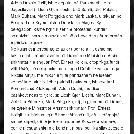
Adem Dushin (i cili, ishte deputet në Parlamentin e ish
Jugosllavisë), Llesh Gjon Lleshi, Ukë Sahiti, Ukë Paloka,
Mark Duhani, Mark Përgjoka dhe Mark Laska, u takuan në
Beograd me Kryeministrin Dr. Vllatko Maçek. Ky
delegacion, kishte ngritur zërin e protestës, kundër
kolonizimit serb e malazias në këto treva dhe për reformën
e përfolur agrare”.
Në kujtimet interesante të autorit për të atin, është një
takim mjaft i rëndësishëm në Tiranë me Ministrin e Arsimit
shkrimtarin e shquar Prof. Ernest Koliqin, citoj: “Nga fundi i
vitit 1940, një delegacion nga Lugu i Drinit, i kryesuar nga
Nikollë Mrijaj, me mikun e tij të pandashëm në idealet
kombëtare (aktivisti dhe patrioti i palodhur, ish kryetar i
Komunës së Zllakuqanit) Adem Dushi, me disa
bashkëvendas të tjerë, si: Llesh Gjon Lleshi, Mark Duhani,
Zef Cub Përnoka, Mark Përgjoka, etj., u gjenden në Tiranë,
në zyrën e Ministrit të Arsimit shkrimtarit Prof. Ernest
Koliqit, ku, kërkuan gjatë bashkëbisedimit, që t’u dërgojnë
sa më shpejt, që të jetë e mundur në Kosovë arsimtarë,
për të mësuar shkrim e këndim, mbasi politika sllavizuese e