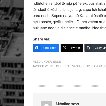
ndërtohen shtëpi të reja për efekt pushimi, 
të ndodhë kështu, bile jo larg, sapo ish fsha
para nesh. Sepse natyra në Kallarat është e b
ajri i pastër, qielli i thellë…Duhet vetëm rr
nuk janë ndonjë distancë e madhe. Ndoshta 
Share via:
Facebook
Twitter
Copy Li
FILED UNDER:
ESSE
TAGGED WITH:
E PETRIT QEJVANIT
,
GEZIM LLOJDIA
,
I
Mihallaq
says