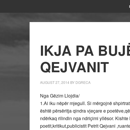
IKJA PA BUJ
QEJVANIT
AUGUST 27, 2014
BY
DGRECA
Nga Gëzim Llojdia/
1.Ai iku nëpër mjegull. Si mërgojnë shpirtr
është përsëritja qindra vjeçare e poetëve,q
ndërkaq rilindin nga ndriçimi yllësor. Kisht
poetit,kritikut,publicistit Petrit Qejvani ,ru