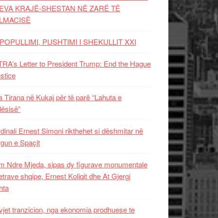
EVA KRAJË-SHESTAN NË ZARË TË
LMACISË
POPULLIMI, PUSHTIMI I SHEKULLIT XXI
RA’s Letter to President Trump: End the Hague
ustice
 Tirana në Kukaj për të parë “Lahuta e
ësisë”
dinali Ernest Simoni rikthehet si dëshmitar në
gun e Spaçit
 Ndre Mjeda, sipas dy figurave monumentale
letrave shqipe, Ernest Koliqit dhe At Gjergj
hta
vjet tranzicion, nga ekonomia prodhuese te