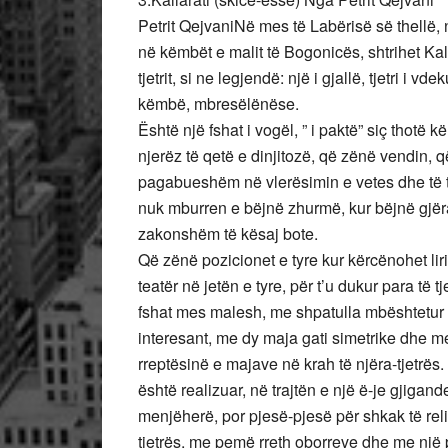
Petrit QejvaniNë mes të Labërisë së thellë, n
në këmbët e malit të Bogonicës, shtrihet Kalla
tjetrit, si ne legjendë: një i gjallë, tjetri i 
këmbë, mbresëlënëse.
Është një fshat i vogël, ” i paktë” siç thotë
njerëz të qetë e dinjitozë, që zënë vendin, 
pagabueshëm në vlerësimin e vetes dhe të t
nuk mburren e bëjnë zhurmë, kur bëjnë gjëra
zakonshëm të kësaj bote.
Që zënë pozicionet e tyre kur kërcënohet lir
teatër në jetën e tyre, për t’u dukur para të
fshat mes malesh, me shpatulla mbështetur te
interesant, me dy maja gati simetrike dhe me
rreptësinë e majave në krah të njëra-tjetrës.
është realizuar, në trajtën e një ë-je gjigand
menjëherë, por pjesë-pjesë për shkak të reli
tjetrës, me pemë rreth oborreve dhe me një p