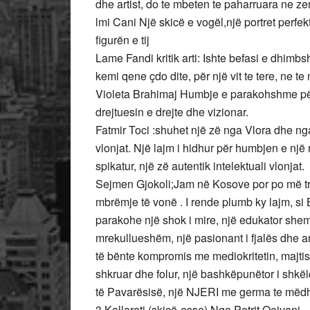
dhe artist, do te mbeten te paharruara ne ze
lmi Cani Një skicë e vogël,një portret perfek
figurën e tij
Lame Fandi kritik arti: Ishte befasi e dhimbs
kemi qene çdo dite, për një vit te tere, ne t
Violeta Brahimaj Humbje e parakohshme për
drejtuesin e drejte dhe vizionar.
Fatmir Toci :shuhet një zë nga Vlora dhe ng
vlonjat. Një lajm i hidhur për humbjen e një m
spikatur, një zë autentik intelektuali vlonjat.
Sejmen Gjokoli;Jam në Kosove por po më tron
mbrëmje të vonë . I rende plumb ky lajm, si
parakohe një shok i mire, një edukator shembu
mrekullueshëm, një pasionant i fjalës dhe arti
të bënte kompromis me mediokritetin, majtist 
shkruar dhe folur, një bashkëpunëtor i shkëlq
të Pavarësisë, një NJERI me germa te mëd
3.Kallarati (skicë-esse) Nga Petrit Qejvani