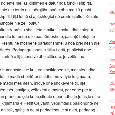
jente më, as klithmën e dalur nga fundi i shpirtit.
onte me terrin e zi,përgjithmonë e dha me 13 gusht
SP
rti i tij.I lehtë si ajri,shtegtoi në prerin qiellor. Kështu
mungojë një zë i bukur.
New
in e Vlorës u shojt jeta e mikut, shokut dhe kolegut
bot
ëmundje te rende e te pashërueshme, pas një beteje te
Kod
oi. Kështu,në moshë të parakohshme, u nda prej nesh një
e g
lorës: Pedagogu, poeti, kritiku i artit, publicisti dhe
tarinë e tij intensive dhe cilësore, jo vetëm ne
Kry
Aka
nta humaniste, me kulture enciklopedike, me talent dhe
Ko
litet te madh shpirtëror si edhe me virtyte te çmuara,
k te madh mes nesh, miqve dhe shokëve te tij, një
ÇË
SH
tëm për familjen, vëllezërit e motrat, por edhe për te
an pranë,ne çdo kohe,situate e periudhe te jetës,te mire
30
 krijimtaria e Petrit Qejvanit, veprimtaria pasiononte ne
RR
 artistik, gjithçka qe ai përfaqësonte si njeri, pedagog
PË