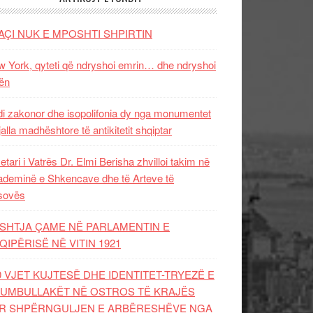
AÇI NUK E MPOSHTI SHPIRTIN
 York, qyteti që ndryshoi emrin… dhe ndryshoi
ën
i zakonor dhe isopolifonia dy nga monumentet
jalla madhështore të antikitetit shqiptar
etari i Vatrës Dr. Elmi Berisha zhvilloi takim në
deminë e Shkencave dhe të Arteve të
sovës
SHTJA ÇAME NË PARLAMENTIN E
QIPËRISË NË VITIN 1921
0 VJET KUJTESË DHE IDENTITET-TRYEZË E
UMBULLAKËT NË OSTROS TË KRAJËS
R SHPËRNGULJEN E ARBËRESHËVE NGA