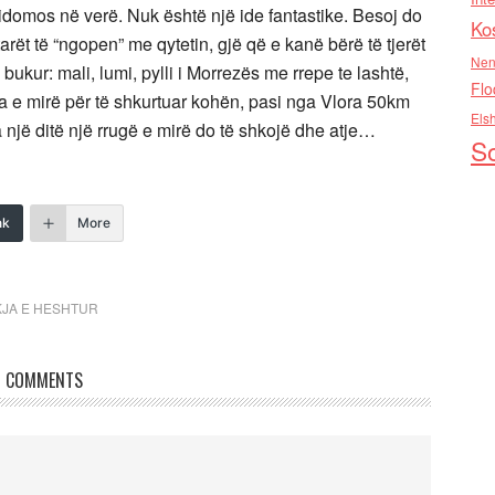
sidomos në verë. Nuk është një ide fantastike. Besoj do
Ko
tarët të “ngopen” me qytetin, gjë që e kanë bërë të tjerët
Nen
ukur: mali, lumi, pylli i Morrezës me rrepe te lashtë,
Flo
uga e mirë për të shkurtuar kohën, pasi nga Vlora 50km
Els
një ditë një rrugë e mirë do të shkojë dhe atje…
So
nk
More
KJA E HESHTUR
COMMENTS