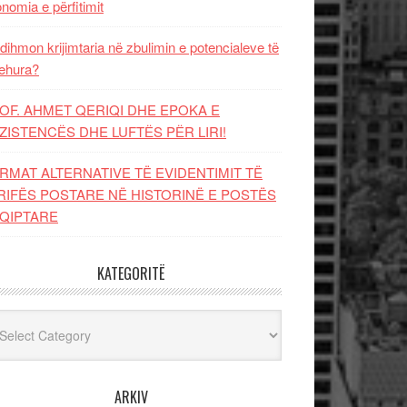
nomia e përfitimit
dihmon krijimtaria në zbulimin e potencialeve të
ehura?
OF. AHMET QERIQI DHE EPOKA E
ZISTENCЁS DHE LUFTЁS PЁR LIRI!
RMAT ALTERNATIVE TË EVIDENTIMIT TË
RIFËS POSTARE NË HISTORINË E POSTËS
QIPTARE
KATEGORITË
egoritë
ARKIV