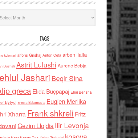
iv
TAGS
arben llalla
alfons Grishaj
Anton Cefa
no kolonjari
Astrit Lulushi
Aurenc Bebja
an Bushati
ehlul Jashari
Beqir Sina
alip greca
Elida Buçpapaj
Elmi Berisha
Eugjen Merlika
er Bytyci
Ermira Babamusta
Frank shkreli
hri Xharra
Fritz
Ilir Levonja
Gezim Llojdia
dovani
kosova
rviste
Kolec Traboini
Keze Kozeta Zylo