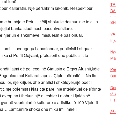
mrat tonë.
TR
t për Kallaratin. Një përshkrim lakonik. Respekt për
DA
hme humbja e Petritit, këtij shoku te dashur, me te cilin
SH
e njëjtat banka studimesh pasuniversitare.
VAT
 njeriun e shkrimeve, mësuesin e pasionuar,
Inj
a lumi… pedagogu i apasionuar, publicisti i shquar
Nga
iku si Petrit Qejvani, profesorit dhe publicistit te
Mal
dit lajmi që po lexoj në Statusin e Ergys Alushit,këtë
Kar
 Bogonica mbi Kallarat, apo si Çipini përballë….Na iku
Bur
llor, një krijues dhe analist i shkëlqyer,një poet i
Dom
t, një polemist i klasit të parë, një intelektual që s’dinte
të 
evropian i thekur, një mjeshtër i njohur i fjalës së
Fis
yer në veprimtaritë kulturore e artistike të 100 Vjetorit
ha….Lamtumire shoku dhe miku im i mire !
36 