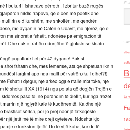
më i bukuri i fshatrave përreth , i zbritur buzë rrugës
Ark
ë gjarpëron midis rrapeve, që e bën më poetik dhe
me mullirin e dikurshëm, me shkollën, me qendrën
desë, me dyqanin në Qafën e Ubavit, me njerëz, që e
ron me sinoret e fshatit, ndonëse pa emigracion të
jerët. Dhe nuk e rrahën ndonjëherë gjoksin se kishin
alba
këngë popullore flet për 42 dyqane!.Pak si
asll
ë shoi fshatin dhe, mes lemerisë, ata që shpëtuan iknin
B
undësi largimi apo nga malli për vatrën,(ku i dihet?!)
ë Fshati i djegur, një arkeologji e rrallë mbi tokë, një
d
llim të shekullit XX (1914) nga po ata që dogjën Trojën e
 sidomos pasdite, në perëndim të diellit, kur nga rrezet
Env
mit marrin një ngjyrë kafe të kuqërremtë. Ka dhe një
Fa
po braktiset sërish, por jo prej ndonjë fatkeqësie
ra
ër një jetë më të mirë drejt qyteteve. Ndoshta kjo
ë pamje e funksion tjetër. Do të vijë koha, kur do të
Inte