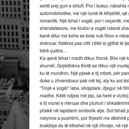
sertë prej guri e shtufi. Por i bukur, ndoshta 
automobilistike, me një lumë të kthjellët, q
romantik. Një fshat i vogël, por i veçantë, 
shëndetësore, me klubin e vogël ndanë xha
kanë ditur me kohe se bota nuk fillon e mba
shënuar. Ndërsa pas vitit 1990 si gjithë të t
bërë çudira…
Ka qenë fshat i madh dikur, thonë. Bile një 
shumë!..Gojëdhëna thotë se dikur një murtaj
ku të mundnin. Një pjesë e tij mbeti, për pam
duke u zhvendosur pak më tej, aty ku sot ësht
“Trojë e vogël” labe, shqiptare, djegur në fi
madhe. Këtë ndjesi më jep, sa herë e vizitoj,
e tij muret e rrënuar dhe pluhuri i shkatërri
pllakë në lapidarin simbolik atje. Sot fshati 
natyrore a pushtimi, por thjesht me dëshirë p
braktisje do të kthehet në një rilindje, në nj