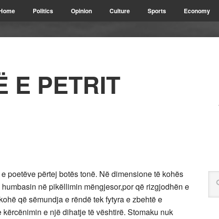
Home
Politics
Opinion
Culture
Sports
Economy
Ë E PETRIT
at e poetëve përtej botës tonë. Në dimensione të kohës
ë humbasin në pikëllimin mëngjesor,por që rizgjodhën e
e kohë që sëmundja e rëndë tek fytyra e zbehtë e
ante kërcënimin e një dihatje të vështirë. Stomaku nuk