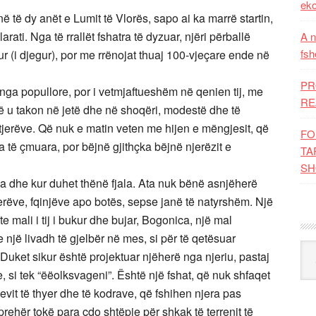
eko
ë të dy anët e Lumit të Vlorës, sapo ai ka marrë startin,
rati. Nga të rrallët fshatra të dyzuar, njëri përballë
A n
fsh
vdekur (i djegur), por me rrënojat thuaj 100-vjeçare ende në
PR
 kënga popullore, por i vetmjaftueshëm në qenien tij, me
RE
që u takon në jetë dhe në shoqëri, modestë dhe të
jerëve. Që nuk e matin veten me hijen e mëngjesit, që
FO
 të çmuara, por bëjnë gjithçka bëjnë njerëzit e
TA
SH
ia dhe kur duhet thënë fjala. Ata nuk bënë asnjëherë
 tjerëve, fqinjëve apo botës, sepse janë të natyrshëm. Një
 mali i tij i bukur dhe bujar, Bogonica, një mal
 një livadh të gjelbër në mes, si për të qetësuar
Kat
 Duket sikur është projektuar njëherë nga njeriu, pastaj
e, si tek “ëëolksvageni”. Është një fshat, që nuk shfaqet
evit të thyer dhe të kodrave, që fshihen njera pas
rehër tokë para çdo shtëpie për shkak të terrenit të