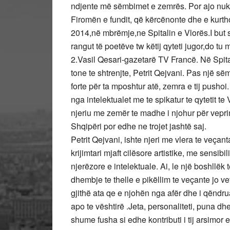
ndjente më sëmbimet e zemrës. Por ajo nuk nd
Firomën e fundit, që kërcënonte dhe e kurth
2014,në mbrëmje,ne Spitalin e Vlorës.I but shpi
rangut të poetëve tw këtij qyteti jugor,do tu 
2.Vasil Qesari-gazetarë TV Francë. Në Spital
tone te shtrenjte, Petrit Qejvani. Pas një s
forte për ta mposhtur atë, zemra e tij push
nga intelektualet me te spikatur te qytetit te V
njeriu me zemër te madhe i njohur për veprim
Shqipëri por edhe ne trojet jashtë saj.
Petrit Qejvani, ishte njeri me vlera te veça
krijimtari mjaft cilësore artistike, me sensibi
njerëzore e intelektuale. Ai, le një boshllë
dhembje te thelle e pikëllim te veçante jo ve
gjithë ata qe e njohën nga afër dhe i qëndru
apo te vështirë .Jeta, personaliteti, puna dhe
shume fusha si edhe kontributi i tij arsimor e