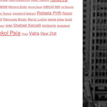
sove
nderroi jete
Marjana Bulku
ne Kosove
Murat Gecaj
Rafaela Prifti
Rafael
e Tereza
presidenti Nishani
qi
Raimonda Moisiu
Ramiz Lushaj
reshat kripa
Sadik
Shefqet Kercelli
shqiperia
hani
shqiptaret
SHBA
kol Paja
Vatra
Visar Zhiti
Thaci