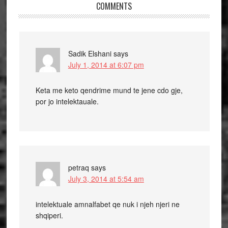
COMMENTS
Sadik Elshani
says
July 1, 2014 at 6:07 pm
Keta me keto qendrime mund te jene cdo gje,
por jo intelektauale.
petraq
says
July 3, 2014 at 5:54 am
intelektuale amnalfabet qe nuk i njeh njeri ne
shqiperi.