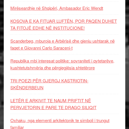
Mirëseardhje në Shqipëri, Ambasador Eric Wendt
KOSOVA E KA FITUAR LUFTËN, POR PAQEN DUHET
TA FITOJË EDHE NË INSTITUCIONE!
Scanderbeg, mburoja e Arbërisë dhe gjeniu ushtarak në
faqet e Giovanni Carlo Saraceni-t
Republika mbi interesat politike: sovraniteti i qytetarëve,
kushtetutshmëria dhe përgjegjësia shtetërore
TRI POEZI PËR GJERGJ KASTRIOTIN-
SKËNDERBEUN
LETËR E ARKIVIT TE NAUM PRIFTIT NË
PERVJETORIN E PARE TE DRAGO SILIQIT
Oxhaku, nga elementi arkitektonik te simboli i trungut
familjar