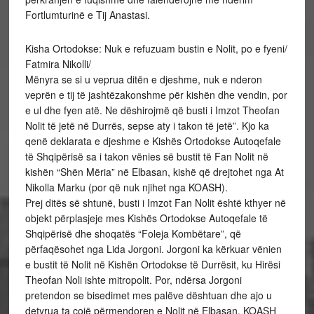
Fortlumturinë e Tij Anastasi.
Kisha Ortodokse: Nuk e refuzuam bustin e Nolit, po e fyeni/
Fatmira Nikolli/
Mënyra se si u veprua ditën e djeshme, nuk e nderon
veprën e tij të jashtëzakonshme për kishën dhe vendin, por
e ul dhe fyen atë. Ne dëshirojmë që busti i Imzot Theofan
Nolit të jetë në Durrës, sepse aty i takon të jetë”. Kjo ka
qenë deklarata e djeshme e Kishës Ortodokse Autoqefale
të Shqipërisë sa i takon vënies së bustit të Fan Nolit në
kishën “Shën Mëria” në Elbasan, kishë që drejtohet nga At
Nikolla Marku (por që nuk njihet nga KOASH).
Prej ditës së shtunë, busti i Imzot Fan Nolit është kthyer në
objekt përplasjeje mes Kishës Ortodokse Autoqefale të
Shqipërisë dhe shoqatës “Foleja Kombëtare”, që
përfaqësohet nga Lida Jorgoni. Jorgoni ka kërkuar vënien
e bustit të Nolit në Kishën Ortodokse të Durrësit, ku Hirësi
Theofan Noli ishte mitropolit. Por, ndërsa Jorgoni
pretendon se bisedimet mes palëve dështuan dhe ajo u
detyrua ta çojë përmendoren e Nolit në Elbasan, KOASH