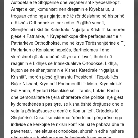
Autoqefale të Shqipërisë dhe veçanërisht kryepeshkopit.
Arritjet e këtij komuniteti nën drejtimin e Kryebariut, u
treguan edhe nga ngjarjet më të rëndësishme në historinë
e Kishës Orthodhokse, por edhe të gjithë vendit,
Shenjtërimi i Kishës Katedrale ‘Ngjallja e Krishtit’, ku morën
pjesë 4 Patriarkë, 4 Kryepeshkopë dhe përfaqësuesit e 4
Patriarkëve Orthodhoksë, me në krye Tërëshenjtërinë e Tij,
Patriarkun e Konstandinopojës, Bartholomeu I dhe
vlerësimet që ata u bënë këtyre arritjeve”, thuhet në
reagimin e Lidhjes së Intelektualëve Ortodoksë. Lidhja,
kujton se në shenjtërimin e Kishës Katedrale “Ngjallja e
Krishtit”, morën pjesë gjithashtu Presidenti i Republikës
Bujar Nishani, Kryetari i Parlamentit Ilir Meta, Kryeministri
Edi Rama, Kryetari i Bashkisë së Tiranës, Lulzim Basha
dhe personalitete të tjera shtetërore dhe politike, një gjest
ky domethënës sipas tyre, se kisha është drejtuese dhe e
vetmja përfaqësuese e denjë e Komunitetit Ortodoks të
Shqipërisë. Duke i konsideruar ‘qëndrimet përçarëse nga
individë që kërkojnë të nxisin konflikte, si të pabaza dhe të
pavërteta”, intelektualët ortodoksë, shprehin edhe njëherë
përkrahjen e fuqishme dhe falënderojnë me nderim