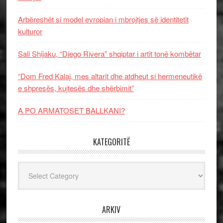
Arbëreshët si model evropian i mbrojtjes së identitetit
kulturor
Sali Shijaku, “Diego Rivera” shqiptar i artit tonë kombëtar
“Dom Fred Kalaj, mes altarit dhe atdheut si hermeneutikë
e shpresës, kujtesës dhe shërbimit”
A PO ARMATOSET BALLKANI?
KATEGORITË
Kategoritë
ARKIV