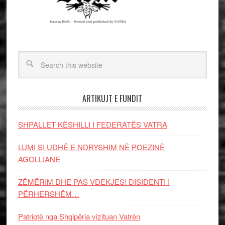
ARTIKUJT E FUNDIT
SHPALLET KËSHILLI I FEDERATËS VATRA
LUMI SI UDHË E NDRYSHIM NË POEZINË
AGOLLIANE
ZËMËRIM DHE PAS VDEKJES! DISIDENTI I
PËRHERSHËM…
Patriotë nga Shqipëria vizituan Vatrën