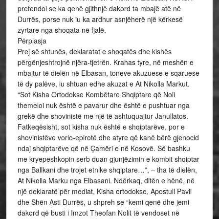
pretendoi se ka qenë gjithnjë dakord ta mbajë atë në
Durrës, porse nuk iu ka ardhur asnjëherë një kërkesë
zyrtare nga shoqata në fjalë.
Përplasja
Prej së shtunës, deklaratat e shoqatës dhe kishës
përgënjeshtrojnë njëra-tjetrën. Krahas tyre, në meshën e
mbajtur të dielën në Elbasan, toneve akuzuese e sqaruese
të dy palëve, iu shtuan edhe akuzat e At Nikolla Markut.
“Sot Kisha Ortodokse Kombëtare Shqiptare që Noli
themeloi nuk është e pavarur dhe është e pushtuar nga
grekë dhe shovinistë me një të ashtuquajtur Janullatos.
Fatkeqësisht, sot kisha nuk është e shqiptarëve, por e
shovinistëve vorio-epirotë dhe atyre që kanë bërë gjenocid
ndaj shqiptarëve që në Çamëri e në Kosovë. Së bashku
me kryepeshkopin serb duan gjunjëzimin e kombit shqiptar
nga Ballkani dhe trojet etnike shqiptare…”, – tha të dielën,
At Nikolla Marku nga Elbasani. Ndërkaq, ditën e hënë, në
një deklaratë për mediat, Kisha ortodokse, Apostull Pavli
dhe Shën Asti Durrës, u shpreh se “kemi qenë dhe jemi
dakord që busti i Imzot Theofan Nolit të vendoset në