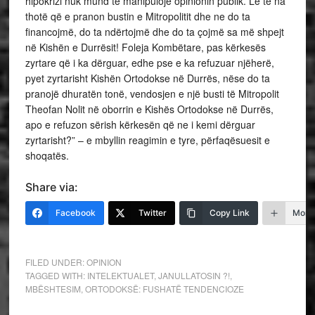
hipokrizi nuk mund të manipulojë opinionin publik. Le të na
thotë që e pranon bustin e Mitropolitit dhe ne do ta
financojmë, do ta ndërtojmë dhe do ta çojmë sa më shpejt
në Kishën e Durrësit! Foleja Kombëtare, pas kërkesës
zyrtare që i ka dërguar, edhe pse e ka refuzuar njëherë,
pyet zyrtarisht Kishën Ortodokse në Durrës, nëse do ta
pranojë dhuratën tonë, vendosjen e një busti të Mitropolit
Theofan Nolit në oborrin e Kishës Ortodokse në Durrës,
apo e refuzon sërish kërkesën që ne i kemi dërguar
zyrtarisht?” – e mbyllin reagimin e tyre, përfaqësuesit e
shoqatës.
Share via:
Facebook
Twitter
Copy Link
More
FILED UNDER:
OPINION
TAGGED WITH:
INTELEKTUALET
,
JANULLATOSIN ?!
,
MBËSHTESIM
,
ORTODOKSË: FUSHATË TENDENCIOZE