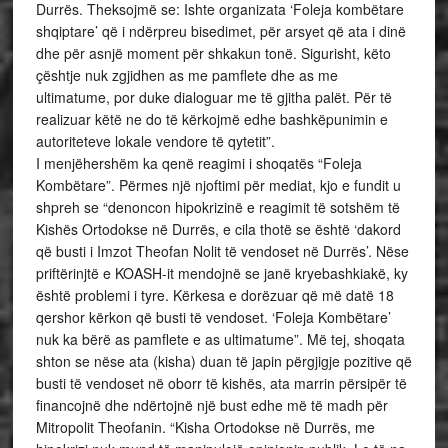
Durrës. Theksojmë se: Ishte organizata ‘Foleja kombëtare
shqiptare’ që i ndërpreu bisedimet, për arsyet që ata i dinë
dhe për asnjë moment për shkakun tonë. Sigurisht, këto
çështje nuk zgjidhen as me pamflete dhe as me
ultimatume, por duke dialoguar me të gjitha palët. Për të
realizuar këtë ne do të kërkojmë edhe bashkëpunimin e
autoriteteve lokale vendore të qytetit”.
I menjëhershëm ka qenë reagimi i shoqatës “Foleja
Kombëtare”. Përmes një njoftimi për mediat, kjo e fundit u
shpreh se “denoncon hipokrizinë e reagimit të sotshëm të
Kishës Ortodokse në Durrës, e cila thotë se është ‘dakord
që busti i Imzot Theofan Nolit të vendoset në Durrës’. Nëse
priftërinjtë e KOASH-it mendojnë se janë kryebashkiakë, ky
është problemi i tyre. Kërkesa e dorëzuar që më datë 18
qershor kërkon që busti të vendoset. ‘Foleja Kombëtare’
nuk ka bërë as pamflete e as ultimatume”. Më tej, shoqata
shton se nëse ata (kisha) duan të japin përgjigje pozitive që
busti të vendoset në oborr të kishës, ata marrin përsipër të
financojnë dhe ndërtojnë një bust edhe më të madh për
Mitropolit Theofanin. “Kisha Ortodokse në Durrës, me