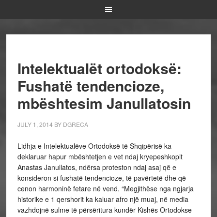
Intelektualët ortodoksë:
Fushatë tendencioze,
mbështesim Janullatosin
JULY 1, 2014
BY
DGRECA
Lidhja e Intelektualëve Ortodoksë të Shqipërisë ka
deklaruar hapur mbështetjen e vet ndaj kryepeshkopit
Anastas Janullatos, ndërsa proteston ndaj asaj që e
konsideron si fushatë tendencioze, të pavërtetë dhe që
cenon harmoninë fetare në vend. “Megjithëse nga ngjarja
historike e 1 qershorit ka kaluar afro një muaj, në media
vazhdojnë sulme të përsëritura kundër Kishës Ortodokse