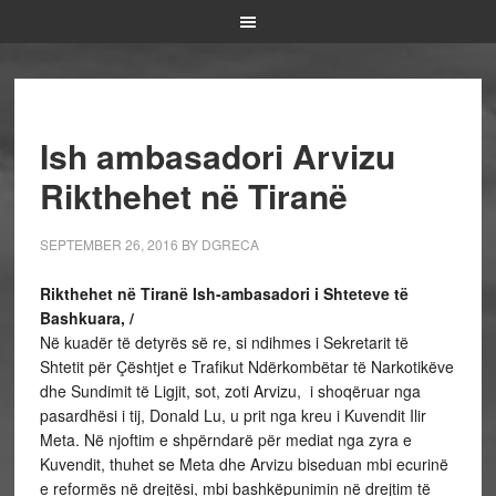
Ish ambasadori Arvizu
Rikthehet në Tiranë
SEPTEMBER 26, 2016
BY
DGRECA
Rikthehet në Tiranë Ish-ambasadori i Shteteve të
Bashkuara, /
Në kuadër të detyrës së re, si ndihmes i Sekretarit të
Shtetit për Çështjet e Trafikut Ndërkombëtar të Narkotikëve
dhe Sundimit të Ligjit, sot, zoti Arvizu, i shoqëruar nga
pasardhësi i tij, Donald Lu, u prit nga kreu i Kuvendit Ilir
Meta. Në njoftim e shpërndarë për mediat nga zyra e
Kuvendit, thuhet se Meta dhe Arvizu biseduan mbi ecurinë
e reformës në drejtësi, mbi bashkëpunimin në drejtim të