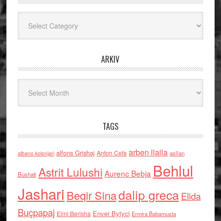
Kategoritë
ARKIV
Arkiv
TAGS
arben llalla
alfons Grishaj
Anton Cefa
asllan
albano kolonjari
Behlul
Astrit Lulushi
Aurenc Bebja
Bushati
Jashari
dalip greca
Beqir Sina
Elida
Buçpapaj
Enver Bytyci
Elmi Berisha
Ermira Babamusta