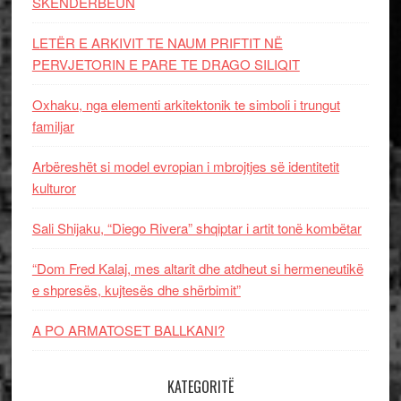
SKËNDERBEUN
LETËR E ARKIVIT TE NAUM PRIFTIT NË
PERVJETORIN E PARE TE DRAGO SILIQIT
Oxhaku, nga elementi arkitektonik te simboli i trungut
familjar
Arbëreshët si model evropian i mbrojtjes së identitetit
kulturor
Sali Shijaku, “Diego Rivera” shqiptar i artit tonë kombëtar
“Dom Fred Kalaj, mes altarit dhe atdheut si hermeneutikë
e shpresës, kujtesës dhe shërbimit”
A PO ARMATOSET BALLKANI?
KATEGORITË