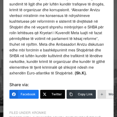
sundimit të ligjit dhe për luftën kundër trafiqeve të drogës,
krimit të organizuar dhe korrupsionit. “Alexander Arvizu
vlerësoi miratimin me konsensus të ndryshimeve
kushtetuese për reformimin e sistemit të drejtësisë në
Shqipëri dhe në veçanti shprehu mirënjohjen e SHBA për
rolin lehtësues që Kryetari i Kuvendit Meta luajti në fazat
përmbyllëse të votimit në parlament të kësaj reforme”,
thuhet në njoftim. Meta dhe Ambasadori Arvizu diskutuan
edhe mbi forcimin e bashkëpunimit mes Shqipërisë dhe
SHBA në luftën kundër kultivimit dhe trafikimit të lëndëve
narkotike, kundër krimit të organizuar dhe kundër të gjithë
elementëve të tjerë kriminalë që shkojnë ndesh me
axhendën Euro-atlantike të Shqipërisë.
{Sh.K}.
Share via:
Facebook
Twitter
Copy Link
More
FILED UNDER:
KRONIKE