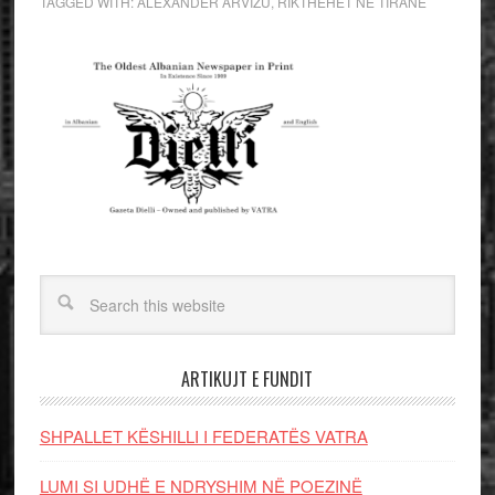
TAGGED WITH:
ALEXANDËR ARVIZU
,
RIKTHEHET NË TIRANË
ARTIKUJT E FUNDIT
SHPALLET KËSHILLI I FEDERATËS VATRA
LUMI SI UDHË E NDRYSHIM NË POEZINË