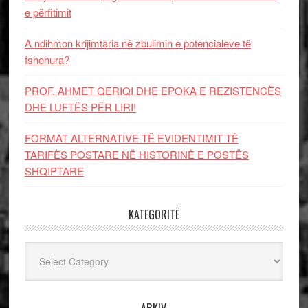
e përfitimit
A ndihmon krijimtaria në zbulimin e potencialeve të
fshehura?
PROF. AHMET QERIQI DHE EPOKA E REZISTENCЁS
DHE LUFTЁS PЁR LIRI!
FORMAT ALTERNATIVE TË EVIDENTIMIT TË
TARIFËS POSTARE NË HISTORINË E POSTËS
SHQIPTARE
KATEGORITË
Kategoritë