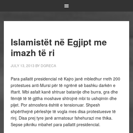
Islamistët në Egjipt me
imazh të ri
JULY 13, 2013
BY
DGRECA
Para pallatit presidencial në Kajro janë mbledhur rreth 200
protestues anti-Mursi për të ngrënë së bashku darkën e
iftarit. Mbi asfalt kanë shtruar batanije dhe burra, gra dhe
fëmijë të të gjitha moshave shtrojnë mbi to ushqimin dhe
pijet. Por atmosfera është e tensionuar. Shpesh
shpërthejnë përleshje të vogla mes disa protestuesve të
rinj. Disa prej tyre janë armatosur fshehurazi me thika.
Sepse pikniku mbahet para pallatit presidencial.