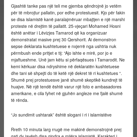
Gjashtë tanke pas një teli me gjemba qëndrojnë jo vetëm
për të mbrojtur pallatin, por edhe protestuesit. Kjo për fakin
se disa islamistë kanë paralajmëruar mbajtjen e një marshi
proteste në drejtim të pallatit. 25-vjeçari Mohamed Hosni
është anëtar i Lëvizjes Tamarod që ka organizuar
demonstratat masive prej 30 Qershorit. Ai demonstron
sepse deklarata kushtetuese e nxjerrë nga ushtria nuk
përmbush ende pritjet e tij: “Ajo ishte e mirë, por jo e
mjaftueshme. Unë jam këtu si përfaqësues i Tamarodit. Ne
kemi kërkuar disa ndryshime në deklaratën kushtetuese
dhe tani së shpejti do të ketë një dekret të ri kushtetues “.
Shumë prej protestuesve janë shumë skeptikë kundrejt të
huajve. Në një tendë është varur një foto e ambasadores
amerikane, e cila fyhet në gjuhën angleze me fjalë shumë
të rënda.
“Jo sundimit ushtarak” është slogani i ri i islamistëve
Rreth 10 minuta larg rrugë me makinë demonstrojnë prej
gati dy javësh disa qindra e mijëra islamistë. Karakteri i