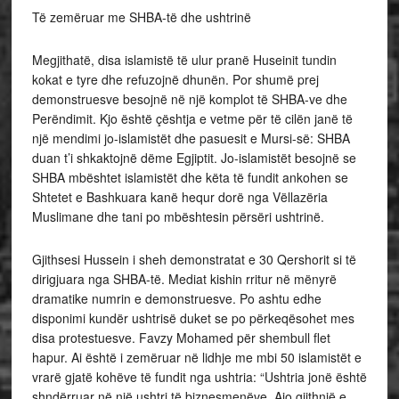
Të zemëruar me SHBA-të dhe ushtrinë
Megjithatë, disa islamistë të ulur pranë Huseinit tundin
kokat e tyre dhe refuzojnë dhunën. Por shumë prej
demonstruesve besojnë në një komplot të SHBA-ve dhe
Perëndimit. Kjo është çështja e vetme për të cilën janë të
një mendimi jo-islamistët dhe pasuesit e Mursi-së: SHBA
duan t’i shkaktojnë dëme Egjiptit. Jo-islamistët besojnë se
SHBA mbështet islamistët dhe këta të fundit ankohen se
Shtetet e Bashkuara kanë hequr dorë nga Vëllazëria
Muslimane dhe tani po mbështesin përsëri ushtrinë.
Gjithsesi Hussein i sheh demonstratat e 30 Qershorit si të
dirigjuara nga SHBA-të. Mediat kishin rritur në mënyrë
dramatike numrin e demonstruesve. Po ashtu edhe
disponimi kundër ushtrisë duket se po përkeqësohet mes
disa protestuesve. Favzy Mohamed për shembull flet
hapur. Ai është i zemëruar në lidhje me mbi 50 islamistët e
vrarë gjatë kohëve të fundit nga ushtria: “Ushtria jonë është
shndërruar në një ushtri të biznesmenëve. Ajo gjithnjë e