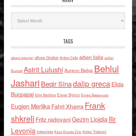
ARKIV
Arkiv
TAGS
arben llalla
alfons Grishaj
Anton Cefa
asllan
albano kolonjari
Behlul
Astrit Lulushi
Aurenc Bebja
Bushati
Jashari
dalip greca
Beqir Sina
Elida
Buçpapaj
Enver Bytyci
Elmi Berisha
Ermira Babamusta
Frank
Eugjen Merlika
Fahri Xharra
shkreli
Ilir
Gezim Llojdia
Fritz radovani
Levonja
Interviste
Kolec Traboini
Keze Kozeta Zylo