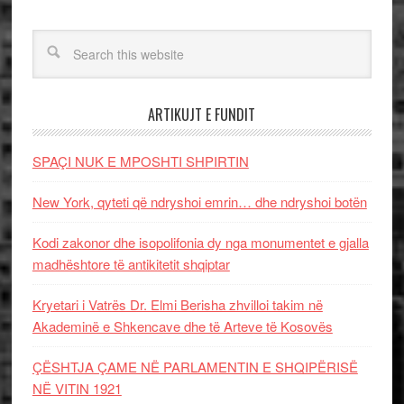
ARTIKUJT E FUNDIT
SPAÇI NUK E MPOSHTI SHPIRTIN
New York, qyteti që ndryshoi emrin… dhe ndryshoi botën
Kodi zakonor dhe isopolifonia dy nga monumentet e gjalla
madhështore të antikitetit shqiptar
Kryetari i Vatrës Dr. Elmi Berisha zhvilloi takim në
Akademinë e Shkencave dhe të Arteve të Kosovës
ÇËSHTJA ÇAME NË PARLAMENTIN E SHQIPËRISË
NË VITIN 1921