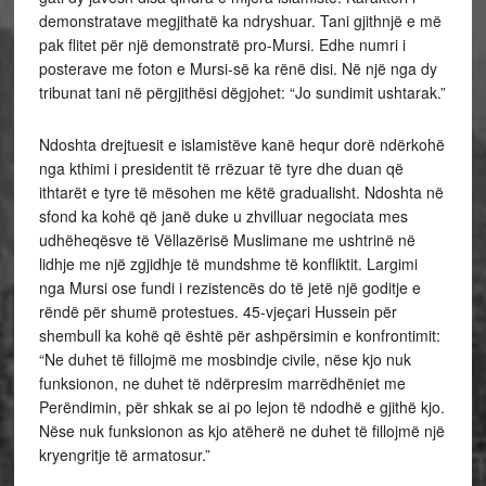
demonstratave megjithatë ka ndryshuar. Tani gjithnjë e më
pak flitet për një demonstratë pro-Mursi. Edhe numri i
posterave me foton e Mursi-së ka rënë disi. Në një nga dy
tribunat tani në përgjithësi dëgjohet: “Jo sundimit ushtarak.”
Ndoshta drejtuesit e islamistëve kanë hequr dorë ndërkohë
nga kthimi i presidentit të rrëzuar të tyre dhe duan që
ithtarët e tyre të mësohen me këtë gradualisht. Ndoshta në
sfond ka kohë që janë duke u zhvilluar negociata mes
udhëheqësve të Vëllazërisë Muslimane me ushtrinë në
lidhje me një zgjidhje të mundshme të konfliktit. Largimi
nga Mursi ose fundi i rezistencës do të jetë një goditje e
rëndë për shumë protestues. 45-vjeçari Hussein për
shembull ka kohë që është për ashpërsimin e konfrontimit:
“Ne duhet të fillojmë me mosbindje civile, nëse kjo nuk
funksionon, ne duhet të ndërpresim marrëdhëniet me
Perëndimin, për shkak se ai po lejon të ndodhë e gjithë kjo.
Nëse nuk funksionon as kjo atëherë ne duhet të fillojmë një
kryengritje të armatosur.”