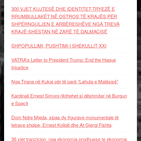
300 VJET KUJTESË DHE IDENTITET-TRYEZË E
RRUMBULLAKËT NË OSTROS TË KRAJËS PËR
SHPËRNGULJEN E ARBËRESHËVE NGA TREVA
KRAJË-SHESTAN NË ZARË TË DALMACISË
SHPOPULLIMI, PUSHTIMI I SHEKULLIT XXI
VATRA’s Letter to President Trump: End the Hague
Injustice
Nga Tirana në Kukaj për të parë “Lahuta e Malësisë”
Kardinali Ernest Simoni rikthehet si dëshmitar në Burgun
e Spaçit
Dom Ndre Mjeda, sipas dy figurave monumentale të
letrave shqipe, Ernest Koliqit dhe At Gjergj Fishta
36 vjet tranzicion, nga ekonomia prodhuese te ekonomia