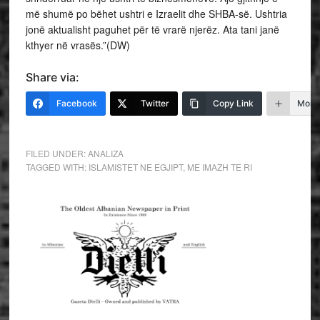
më shumë po bëhet ushtri e Izraelit dhe SHBA-së. Ushtria
jonë aktualisht paguhet për të vrarë njerëz. Ata tani janë
kthyer në vrasës.”(DW)
Share via:
Facebook
Twitter
Copy Link
More
FILED UNDER:
ANALIZA
TAGGED WITH:
ISLAMISTET NE EGJIPT
,
ME IMAZH TE RI