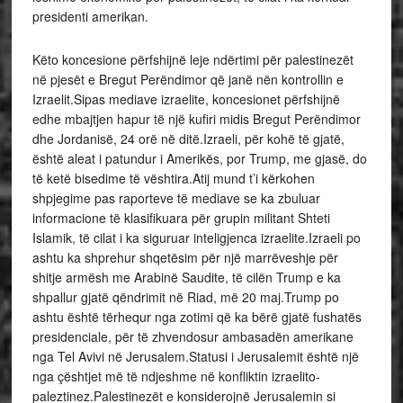
presidenti amerikan.
Këto koncesione përfshijnë leje ndërtimi për palestinezët
në pjesët e Bregut Perëndimor që janë nën kontrollin e
Izraelit.Sipas mediave izraelite, koncesionet përfshijnë
edhe mbajtjen hapur të një kufiri midis Bregut Perëndimor
dhe Jordanisë, 24 orë në ditë.Izraeli, për kohë të gjatë,
është aleat i patundur i Amerikës, por Trump, me gjasë, do
të ketë bisedime të vështira.Atij mund t’i kërkohen
shpjegime pas raporteve të mediave se ka zbuluar
informacione të klasifikuara për grupin militant Shteti
Islamik, të cilat i ka siguruar inteligjenca izraelite.Izraeli po
ashtu ka shprehur shqetësim për një marrëveshje për
shitje armësh me Arabinë Saudite, të cilën Trump e ka
shpallur gjatë qëndrimit në Riad, më 20 maj.Trump po
ashtu është tërhequr nga zotimi që ka bërë gjatë fushatës
presidenciale, për të zhvendosur ambasadën amerikane
nga Tel Avivi në Jerusalem.Statusi i Jerusalemit është një
nga çështjet më të ndjeshme në konfliktin izraelito-
paleztinez.Palestinezët e konsiderojnë Jerusalemin si