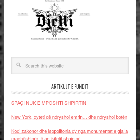
ARTIKUJT E FUNDIT
SPAÇI NUK E MPOSHTI SHPIRTIN
New York, qyteti që ndryshoi emrin… dhe ndryshoi botën
Kodi zakonor dhe isopolifonia dy nga monumentet e gjalla
madhështore të antikitetit shqiptar