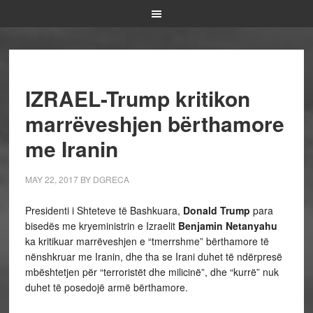
IZRAEL-Trump kritikon
marrëveshjen bërthamore
me Iranin
MAY 22, 2017
BY
DGRECA
Presidenti i Shteteve të Bashkuara,
Donald Trump
para
bisedës me kryeministrin e Izraelit
Benjamin Netanyahu
ka kritikuar marrëveshjen e “tmerrshme” bërthamore të
nënshkruar me Iranin, dhe tha se Irani duhet të ndërpresë
mbështetjen për “terroristët dhe milicinë”, dhe “kurrë” nuk
duhet të posedojë armë bërthamore.