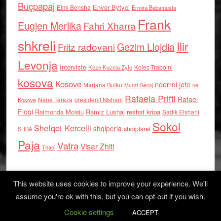
Buçpapaj
Enver Bytyci
Elmi Berisha
Ermira Babamusta
Frank
Eugjen Merlika
Fahri Xharra
shkreli
Ilir
Gezim Llojdia
Fritz radovani
Levonja
Interviste
Kolec Traboini
Keze Kozeta Zylo
kosova
Kosove
nderroi jete
Marjana Bulku
ne
Murat Gecaj
Rafaela Prifti
Rafael
Nene Tereza
Kosove
presidenti Nishani
Floqi
Raimonda Moisiu
Ramiz Lushaj
reshat kripa
Sadik Elshani
Sokol
Shefqet Kercelli
shqiperia
shqiptaret
SHBA
Paja
Vatra
Visar Zhiti
Thaci
This website uses cookies to improve your experience. We'll
assume you're ok with this, but you can opt-out if you wish.
Cookie settings
Log in
ACCEPT