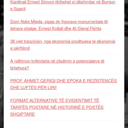
Kardinali Ernest Simoni rikthehet si dëshmitar në Burgun
e Spaçit
Dom Ndre Mjeda, sipas dy figurave monumentale të
letrave shqipe, Ernest Koliqit dhe At Gjergj Fishta
36 vjet tranzicion, nga ekonomia prodhuese te ekonomia
e përfitimit
A ndihmon krijimtaria në zbulimin e potencialeve të
fshehura?
PROF. AHMET QERIQI DHE EPOKA E REZISTENCЁS
DHE LUFTЁS PЁR LIRI!
FORMAT ALTERNATIVE TË EVIDENTIMIT TË
TARIFËS POSTARE NË HISTORINË E POSTËS
SHQIPTARE