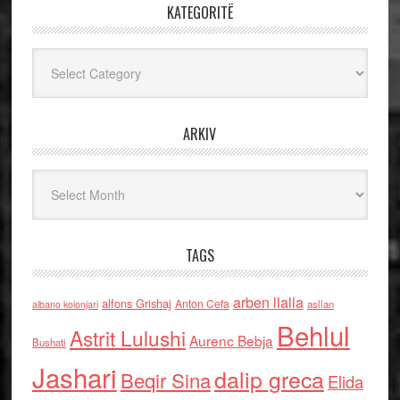
KATEGORITË
Kategoritë
ARKIV
Arkiv
TAGS
arben llalla
alfons Grishaj
Anton Cefa
asllan
albano kolonjari
Behlul
Astrit Lulushi
Aurenc Bebja
Bushati
Jashari
dalip greca
Beqir Sina
Elida