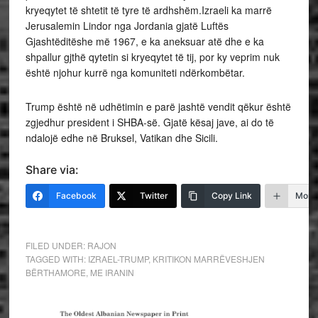
kryeqytet të shtetit të tyre të ardhshëm.Izraeli ka marrë
Jerusalemin Lindor nga Jordania gjatë Luftës
Gjashtëditëshe më 1967, e ka aneksuar atë dhe e ka
shpallur gjthë qytetin si kryeqytet të tij, por ky veprim nuk
është njohur kurrë nga komuniteti ndërkombëtar.
Trump është në udhëtimin e parë jashtë vendit qëkur është
zgjedhur president i SHBA-së. Gjatë kësaj jave, ai do të
ndalojë edhe në Bruksel, Vatikan dhe Sicili.
Share via:
Facebook
Twitter
Copy Link
More
FILED UNDER:
RAJON
TAGGED WITH:
IZRAEL-TRUMP
,
KRITIKON MARRËVESHJEN
BËRTHAMORE
,
ME IRANIN