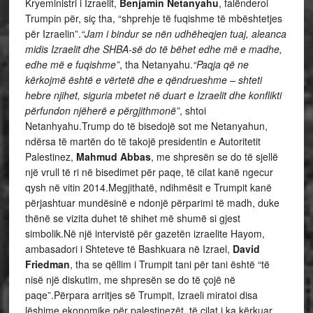
Kryeministri i Izraelit,
Benjamin Netanyahu
, falënderoi
Trumpin për, siç tha, “shprehje të fuqishme të mbështetjes
për Izraelin”.
“Jam i bindur se nën udhëheqjen tuaj, aleanca
midis Izraelit dhe SHBA-së do të bëhet edhe më e madhe,
edhe më e fuqishme”
, tha Netanyahu.
“Paqja që ne
kërkojmë është e vërtetë dhe e qëndrueshme – shteti
hebre njihet, siguria mbetet në duart e Izraelit dhe konflikti
përfundon njëherë e përgjithmonë”
, shtoi
Netanhyahu.Trump do të bisedojë sot me Netanyahun,
ndërsa të martën do të takojë presidentin e Autoritetit
Palestinez,
Mahmud Abbas
, me shpresën se do të sjellë
një vrull të ri në bisedimet për paqe, të cilat kanë ngecur
qysh në vitin 2014.Megjithatë, ndihmësit e Trumpit kanë
përjashtuar mundësinë e ndonjë përparimi të madh, duke
thënë se vizita duhet të shihet më shumë si gjest
simbolik.Në një intervistë për gazetën izraelite Hayom,
ambasadori i Shteteve të Bashkuara në Izrael,
David
Friedman
, tha se qëllim i Trumpit tani për tani është “të
nisë një diskutim, me shpresën se do të çojë në
paqe”.Përpara arritjes së Trumpit, Izraeli miratoi disa
lëshime ekonomike për palestinezët, të cilat i ka kërkuar