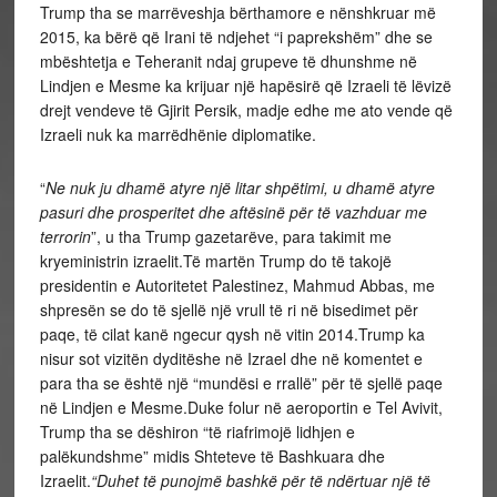
Trump tha se marrëveshja bërthamore e nënshkruar më
2015, ka bërë që Irani të ndjehet “i paprekshëm” dhe se
mbështetja e Teheranit ndaj grupeve të dhunshme në
Lindjen e Mesme ka krijuar një hapësirë që Izraeli të lëvizë
drejt vendeve të Gjirit Persik, madje edhe me ato vende që
Izraeli nuk ka marrëdhënie diplomatike.
“
Ne nuk ju dhamë atyre një litar shpëtimi, u dhamë atyre
pasuri dhe prosperitet dhe aftësinë për të vazhduar me
terrorin
”, u tha Trump gazetarëve, para takimit me
kryeministrin izraelit.Të martën Trump do të takojë
presidentin e Autoritetet Palestinez, Mahmud Abbas, me
shpresën se do të sjellë një vrull të ri në bisedimet për
paqe, të cilat kanë ngecur qysh në vitin 2014.Trump ka
nisur sot vizitën dyditëshe në Izrael dhe në komentet e
para tha se është një “mundësi e rrallë” për të sjellë paqe
në Lindjen e Mesme.Duke folur në aeroportin e Tel Avivit,
Trump tha se dëshiron “të riafrimojë lidhjen e
palëkundshme” midis Shteteve të Bashkuara dhe
Izraelit.
“Duhet të punojmë bashkë për të ndërtuar një të