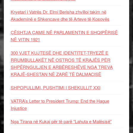
Kryetari i Vatrës Dr. Elmi Berisha zhvilloi takim në
Akademinë e Shkencave dhe të Arteve të Kosovës
ÇËSHTJA ÇAME NË PARLAMENTIN E SHQIPËRISË
NË VITIN 1921
300 VJET KUJTESË DHE IDENTITET-TRYEZË E
RRUMBULLAKËT NË OSTROS TË KRAJËS PËR
SHPËRNGULJEN E ARBËRESHËVE NGA TREVA
KRAJË-SHESTAN NË ZARË TË DALMACISË
SHPOPULLIMI, PUSHTIMI I SHEKULLIT XXI
VATRA’s Letter to President Trump: End the Hague
Injustice
Nga Tirana në Kukaj për të parë “Lahuta e Malësisë”