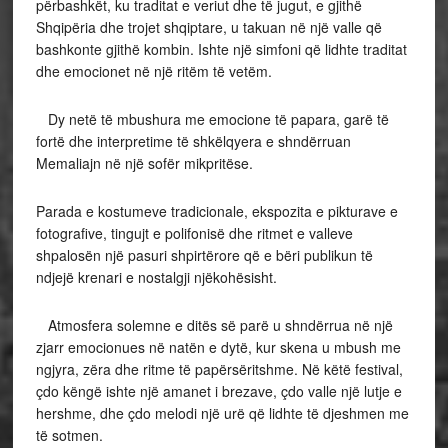
përbashkët, ku traditat e veriut dhe të jugut, e gjithë
Shqipëria dhe trojet shqiptare, u takuan në një valle që
bashkonte gjithë kombin. Ishte një simfoni që lidhte traditat
dhe emocionet në një ritëm të vetëm.
Dy netë të mbushura me emocione të papara, garë të
fortë dhe interpretime të shkëlqyera e shndërruan
Memaliajn në një sofër mikpritëse.
Parada e kostumeve tradicionale, ekspozita e pikturave e
fotografive, tingujt e polifonisë dhe ritmet e valleve
shpalosën një pasuri shpirtërore që e bëri publikun të
ndjejë krenari e nostalgji njëkohësisht.
Atmosfera solemne e ditës së parë u shndërrua në një
zjarr emocionues në natën e dytë, kur skena u mbush me
ngjyra, zëra dhe ritme të papërsëritshme. Në këtë festival,
çdo këngë ishte një amanet i brezave, çdo valle një lutje e
hershme, dhe çdo melodi një urë që lidhte të djeshmen me
të sotmen.