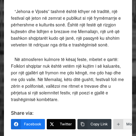
“Jehona e Vjosës” tashmë është kthyer në traditë, një
festival që jeton në zemrat e publikut si një frymëmarrje e
përhershme e kulturës sonë. Është një festë që rizgjon
kujtesën dhe lidhjen e brezave me Memaliajn, një urë që
bashkon shqiptarët kudo që janë, një pasqyrë ku shohim
vetveten të ndriçuar nga drita e trashëgimisë sonë.
Në atmosferen kulmore të kësaj feste, mbetet e qartë:
Folklori shqiptar nuk është vetëm një kujtim i së kaluarës,
por një gjallëri që frymon me çdo këngë, me çdo hap dhe
me çdo valle. Në Memaliaj, këto ditë gushti, festivali foli me
zërin e polifonisë, vallëzoi me ritmet e trevave dhe u
përjetua si një solemnitet festiv, një poezi e gjallë e
trashëgimisë kombëtare.
Share via:
Facebook
Twitter
Copy Link
More