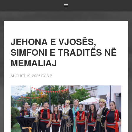
JEHONA E VJOSËS,
SIMFONI E TRADITËS NË
MEMALIAJ
AUGUST 19, 2025
BY
S P