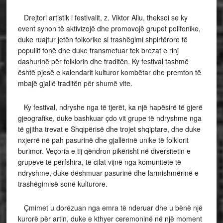
Drejtori artistik i festivalit, z. Viktor Aliu, theksoi se ky
event synon të aktivizojë dhe promovojë grupet polifonike,
duke ruajtur jetën folkorike si trashëgimi shpirtërore të
popullit tonë dhe duke transmetuar tek brezat e rinj
dashurinë për folklorin dhe traditën. Ky festival tashmë
është pjesë e kalendarit kulturor kombëtar dhe premton të
mbajë gjallë traditën për shumë vite.
Ky festival, ndryshe nga të tjerët, ka një hapësirë të gjerë
gjeografike, duke bashkuar çdo vit grupe të ndryshme nga
të gjitha trevat e Shqipërisë dhe trojet shqiptare, dhe duke
nxjerrë në pah pasurinë dhe gjallërinë unike të folklorit
burimor. Veçoria e tij qëndron pikërisht në diversitetin e
grupeve të përfshira, të cilat vijnë nga komunitete të
ndryshme, duke dëshmuar pasurinë dhe larmishmërinë e
trashëgimisë sonë kulturore.
Çmimet u dorëzuan nga emra të nderuar dhe u bënë një
kurorë për artin, duke e kthyer ceremoninë në një moment