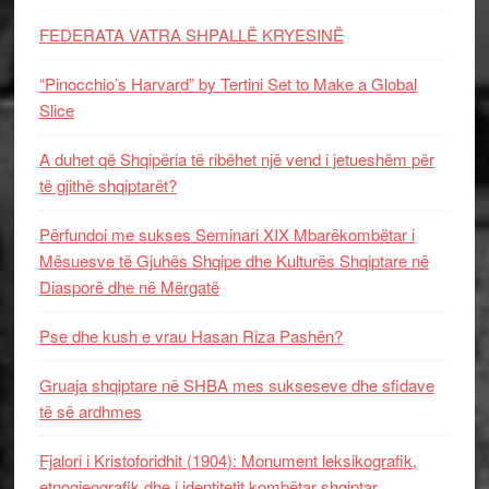
FEDERATA VATRA SHPALLË KRYESINË
“Pinocchio’s Harvard” by Tertini Set to Make a Global
Slice
A duhet që Shqipëria të ribëhet një vend i jetueshëm për
të gjithë shqiptarët?
Përfundoi me sukses Seminari XIX Mbarëkombëtar i
Mësuesve të Gjuhës Shqipe dhe Kulturës Shqiptare në
Diasporë dhe në Mërgatë
Pse dhe kush e vrau Hasan Riza Pashën?
Gruaja shqiptare në SHBA mes sukseseve dhe sfidave
të së ardhmes
Fjalori i Kristoforidhit (1904): Monument leksikografik,
etnogjeografik dhe i identitetit kombëtar shqiptar