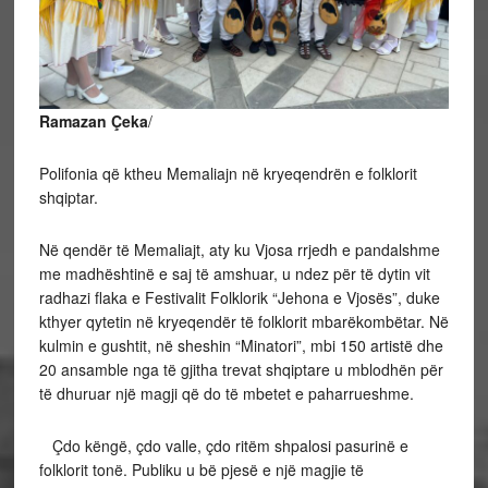
Ramazan Çeka
/
Polifonia që ktheu Memaliajn në kryeqendrën e folklorit
shqiptar.
Në qendër të Memaliajt, aty ku Vjosa rrjedh e pandalshme
me madhështinë e saj të amshuar, u ndez për të dytin vit
radhazi flaka e Festivalit Folklorik “Jehona e Vjosës”, duke
kthyer qytetin në kryeqendër të folklorit mbarëkombëtar. Në
kulmin e gushtit, në sheshin “Minatori”, mbi 150 artistë dhe
20 ansamble nga të gjitha trevat shqiptare u mblodhën për
të dhuruar një magji që do të mbetet e paharrueshme.
Çdo këngë, çdo valle, çdo ritëm shpalosi pasurinë e
folklorit tonë. Publiku u bë pjesë e një magjie të