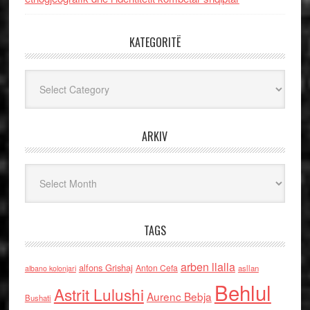
KATEGORITË
Kategoritë
ARKIV
Arkiv
TAGS
arben llalla
alfons Grishaj
Anton Cefa
asllan
albano kolonjari
Behlul
Astrit Lulushi
Aurenc Bebja
Bushati