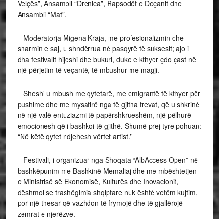
Velçës”, Ansambli “Drenica”, Rapsodët e Deçanit dhe
Ansambli “Mat”.
Moderatorja Migena Kraja, me profesionalizmin dhe
sharmin e saj, u shndërrua në pasqyrë të suksesit; ajo i
dha festivalit hijeshi dhe bukuri, duke e kthyer çdo çast në
një përjetim të veçantë, të mbushur me magji.
Sheshi u mbush me qytetarë, me emigrantë të kthyer për
pushime dhe me mysafirë nga të gjitha trevat, që u shkrinë
në një valë entuziazmi të papërshkrueshëm, një pëlhurë
emocionesh që i bashkoi të gjithë. Shumë prej tyre pohuan:
“Në këtë qytet ndjehesh vërtet artist.”
Festivali, i organizuar nga Shoqata “AlbAccess Open” në
bashkëpunim me Bashkinë Memaliaj dhe me mbështetjen
e Ministrisë së Ekonomisë, Kulturës dhe Inovacionit,
dëshmoi se trashëgimia shqiptare nuk është vetëm kujtim,
por një thesar që vazhdon të frymojë dhe të gjallërojë
zemrat e njerëzve.