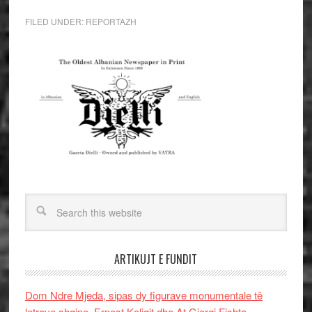
FILED UNDER:
REPORTAZH
ARTIKUJT E FUNDIT
Dom Ndre Mjeda, sipas dy figurave monumentale të
letrave shqipe, Ernest Koliqit dhe At Gjergj Fishta