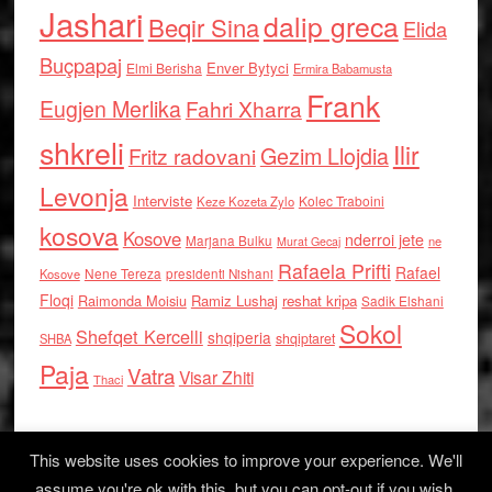
Jashari
dalip greca
Beqir Sina
Elida
Buçpapaj
Enver Bytyci
Elmi Berisha
Ermira Babamusta
Frank
Eugjen Merlika
Fahri Xharra
shkreli
Ilir
Gezim Llojdia
Fritz radovani
Levonja
Interviste
Kolec Traboini
Keze Kozeta Zylo
kosova
Kosove
nderroi jete
Marjana Bulku
ne
Murat Gecaj
Rafaela Prifti
Rafael
Nene Tereza
Kosove
presidenti Nishani
Floqi
Raimonda Moisiu
Ramiz Lushaj
reshat kripa
Sadik Elshani
Sokol
Shefqet Kercelli
shqiperia
shqiptaret
SHBA
Paja
Vatra
Visar Zhiti
Thaci
This website uses cookies to improve your experience. We'll
assume you're ok with this, but you can opt-out if you wish.