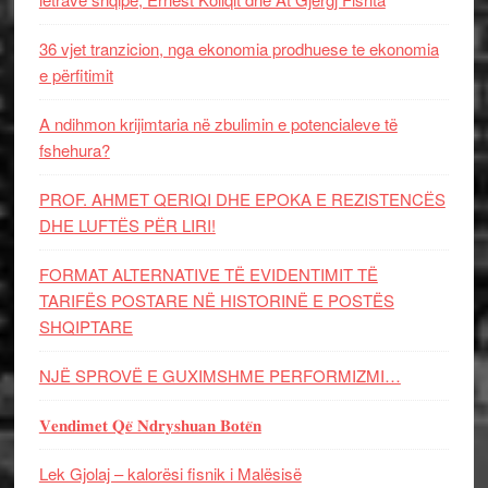
36 vjet tranzicion, nga ekonomia prodhuese te ekonomia
e përfitimit
A ndihmon krijimtaria në zbulimin e potencialeve të
fshehura?
PROF. AHMET QERIQI DHE EPOKA E REZISTENCЁS
DHE LUFTЁS PЁR LIRI!
FORMAT ALTERNATIVE TË EVIDENTIMIT TË
TARIFËS POSTARE NË HISTORINË E POSTËS
SHQIPTARE
NJË SPROVË E GUXIMSHME PERFORMIZMI…
𝐕𝐞𝐧𝐝𝐢𝐦𝐞𝐭 𝐐𝐞̈ 𝐍𝐝𝐫𝐲𝐬𝐡𝐮𝐚𝐧 𝐁𝐨𝐭𝐞̈𝐧
Lek Gjolaj – kalorësi fisnik i Malësisë