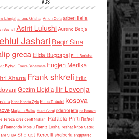
TAGS
arben llalla
alfons Grishaj
Anton Cefa
no kolonjari
Astrit Lulushi
Aurenc Bebja
an Bushati
ehlul Jashari
Beqir Sina
alip greca
Elida Buçpapaj
Elmi Berisha
Eugjen Merlika
er Bytyci
Ermira Babamusta
Frank shkreli
hri Xharra
Fritz
Ilir Levonja
Gezim Llojdia
dovani
kosova
rviste
Kolec Traboini
Keze Kozeta Zylo
sove
nderroi jete
Marjana Bulku
ne Kosove
Murat Gecaj
Rafaela Prifti
Rafael
e Tereza
presidenti Nishani
qi
Raimonda Moisiu
Ramiz Lushaj
reshat kripa
Sadik
Shefqet Kercelli
shqiperia
hani
shqiptaret
SHBA