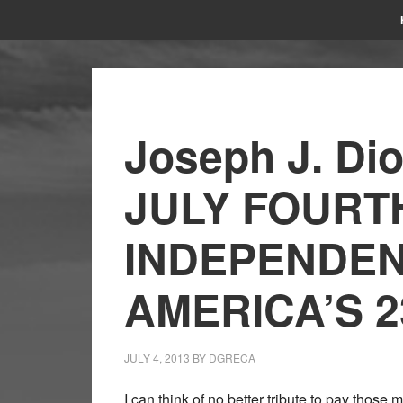
Joseph J. Di
JULY FOURT
INDEPENDEN
AMERICA’S 2
JULY 4, 2013
BY
DGRECA
I can think of no better tribute to pay tho