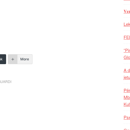
𝐕𝐞
Lek
FE
“Pi
Glo
nk
More
A d
jet
GUARDI
Për
Mba
Kul
Pse