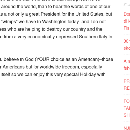
around the world, than to hear the words of one of our
a not only a great President for the United States, but
Dom
të 
he “wimps” we have in Washington today–and I do not
Fis
ss who are helping to destroy our country and the
e from a very economically depressed Southern Italy in
36 
eko
 you believe in God (YOUR choice as an American)–those
A n
or Americans but for worldwide freedom, especially
fsh
 itself so we can enjoy this very special Holiday with
PR
RE
FO
TA
SH
NJ