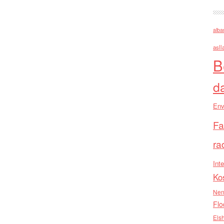
alba
asll
B
d
Env
Fa
ra
Inte
Ko
Nen
Flo
Els