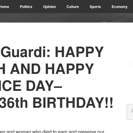
Home
Politics
Opinion
Culture
Sports
Economy
oGuardi: HAPPY
H AND HAPPY
CE DAY–
36th BIRTHDAY!!
se men and woman who died to earn and preserve our