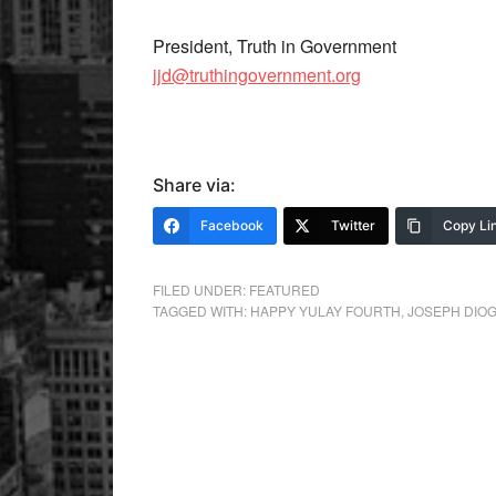
President, Truth in Government
jjd@truthingovernment.org
Share via:
Facebook
Twitter
Copy Li
FILED UNDER:
FEATURED
TAGGED WITH:
HAPPY YULAY FOURTH
,
JOSEPH DIO