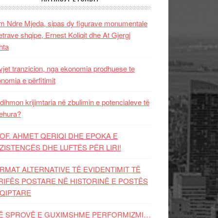
 Ndre Mjeda, sipas dy figurave monumentale
letrave shqipe, Ernest Koliqit dhe At Gjergj
hta
vjet tranzicion, nga ekonomia prodhuese te
nomia e përfitimit
dihmon krijimtaria në zbulimin e potencialeve të
ehura?
OF. AHMET QERIQI DHE EPOKA E
ZISTENCЁS DHE LUFTЁS PЁR LIRI!
RMAT ALTERNATIVE TË EVIDENTIMIT TË
RIFËS POSTARE NË HISTORINË E POSTËS
QIPTARE
Ë SPROVË E GUXIMSHME PERFORMIZMI…