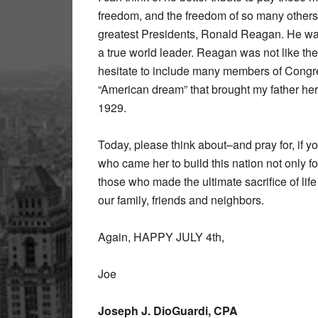
freedom, and the freedom of so many others 
greatest Presidents, Ronald Reagan. He was 
a true world leader. Reagan was not like t
hesitate to include many members of Congre
“American dream” that brought my father her
1929.
Today, please think about–and pray for, if
who came her to build this nation not only f
those who made the ultimate sacrifice of life
our family, friends and neighbors.
Again, HAPPY JULY 4th,
Joe
Joseph J. DioGuardi, CPA