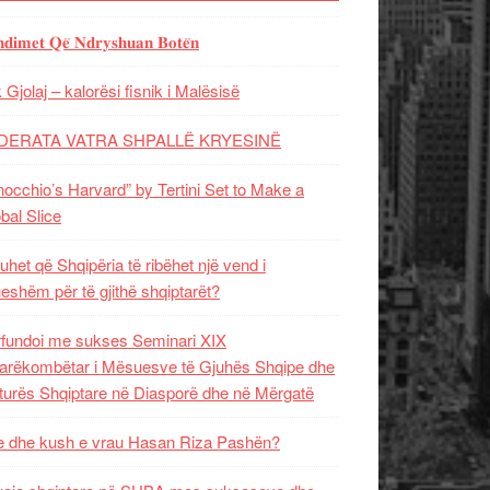
𝐝𝐢𝐦𝐞𝐭 𝐐𝐞̈ 𝐍𝐝𝐫𝐲𝐬𝐡𝐮𝐚𝐧 𝐁𝐨𝐭𝐞̈𝐧
 Gjolaj – kalorësi fisnik i Malësisë
DERATA VATRA SHPALLË KRYESINË
nocchio’s Harvard” by Tertini Set to Make a
bal Slice
uhet që Shqipëria të ribëhet një vend i
ueshëm për të gjithë shqiptarët?
fundoi me sukses Seminari XIX
rëkombëtar i Mësuesve të Gjuhës Shqipe dhe
turës Shqiptare në Diasporë dhe në Mërgatë
 dhe kush e vrau Hasan Riza Pashën?