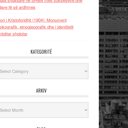
uaja shqiptare në SHBA mes sukseseve dhe
dave të së ardhmes
lori i Kristoforidhit (1904): Monument
sikografik, etnogjeografik dhe i identitetit
bëtar shqiptar
KATEGORITË
egoritë
ARKIV
iv