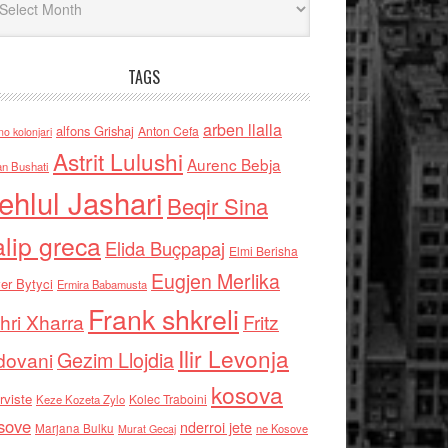
TAGS
arben llalla
alfons Grishaj
Anton Cefa
no kolonjari
Astrit Lulushi
Aurenc Bebja
an Bushati
ehlul Jashari
Beqir Sina
alip greca
Elida Buçpapaj
Elmi Berisha
Eugjen Merlika
er Bytyci
Ermira Babamusta
Frank shkreli
hri Xharra
Fritz
Ilir Levonja
Gezim Llojdia
dovani
kosova
rviste
Kolec Traboini
Keze Kozeta Zylo
sove
nderroi jete
Marjana Bulku
ne Kosove
Murat Gecaj