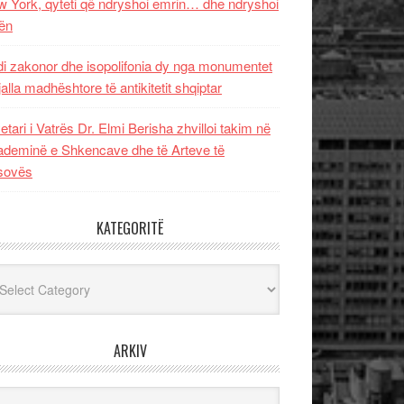
 York, qyteti që ndryshoi emrin… dhe ndryshoi
ën
i zakonor dhe isopolifonia dy nga monumentet
jalla madhështore të antikitetit shqiptar
etari i Vatrës Dr. Elmi Berisha zhvilloi takim në
deminë e Shkencave dhe të Arteve të
sovës
KATEGORITË
egoritë
ARKIV
iv