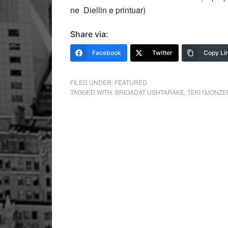
ne Diellin e printuar)
Share via:
Facebook
Twitter
Copy Li
FILED UNDER:
FEATURED
TAGGED WITH:
BRIGADAT USHTARAKE
,
TEKI GJONZE