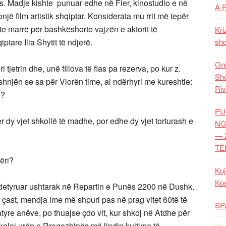
ës. Madje kishte punuar edhe në Fier, kinostudio e në
A 
jë film artistik shqiptar. Konsiderata mu rrit më tepër
te marrë për bashkëshorte vajzën e aktorit të
Kri
ptare Ilia Shytit të ndjerë.
shq
Gre
tjetrin dhe, unë fillova të flas pa rezerva, po kur z.
Shq
hnjën se sa për Vlorën time, ai ndërhyri me kureshtie:
Riv
ë?
PU
er dy vjet shkollë të madhe, por edhe dy vjet torturash e
NG
— 
TE
ëri?
Kuj
Ko
të detyruar ushtarak në Repartin e Punës 2200 në Dushk.
 çast, mendja ime më shpuri pas në prag vitet 60të të
SP
tyre anëve, po thuajse çdo vit, kur shkoj në Atdhe për
 kaloj urën e Rrogozhinës më lindin kujtime të