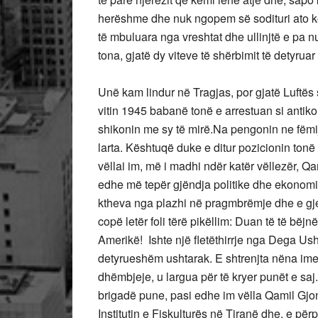
herëshme dhe nuk ngopem së sodituri ato ko
të mbuluara nga vreshtat dhe ullinjtë e pa 
tona, gjatë dy viteve të shërbimit të detyru
Unë kam lindur në Tragjas, por gjatë Luftës 
vitin 1945 babanë tonë e arrestuan si antikom
shikonin me sy të mirë.Na pengonin ne fëmi
larta. Kështuqë duke e ditur pozicionin tonë
vëllai im, më i madhi ndër katër vëllezër, Q
edhe më tepër gjëndja politike dhe ekonomike.
ktheva nga plazhi në pragmbrëmje dhe e gjet
copë letër foli tërë pikëllim: Duan të të bëj
Amerikë! Ishte një fletëthirrje nga Dega Ush
detyrueshëm ushtarak. E shtrenjta nëna ime! 
dhëmbjeje, u largua për të kryer punët e s
brigadë pune, pasi edhe im vëlla Qamil Gjon
Institutin e Fiskulturës në Tiranë dhe, e pë