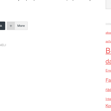
nk
More
alba
asll
NELI
B
d
Env
Fa
ra
Inte
Ko