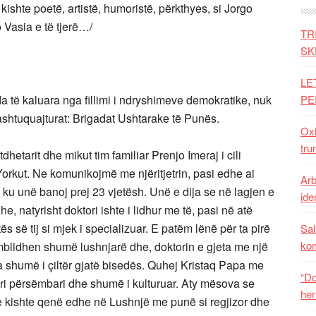
ishte poetë, artistë, humoristë, përkthyes, si Jorgo
o Vasia e të tjerë…/
TR
SK
LE
të kaluara nga fillimi i ndryshimeve demokratike, nuk
PE
ashtuquajturat: Brigadat Ushtarake të Punës.
Oxh
tru
dhetarit dhe mikut tim familiar Prenjo Imeraj i cili
orkut. Ne komunikojmë me njëritjetrin, pasi edhe ai
Arb
 ku unë banoj prej 23 vjetësh. Unë e dija se në lagjen e
iden
he, natyrisht doktori ishte i lidhur me të, pasi në atë
ës së tij si mjek i specializuar. E patëm lënë për ta pirë
Sal
ko
blidhen shumë lushnjarë dhe, doktorin e gjeta me një
gua shumë i çiltër gjatë bisedës. Quhej Kristaq Papa me
“Do
eri përsëmbari dhe shumë i kulturuar. Aty mësova se
her
 se kishte qenë edhe në Lushnjë me punë si regjizor dhe