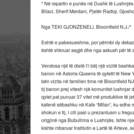
* Në repartin e punës në Dushk të Lushnjës k
Bllaci, Sherif Merdani, Pjetër Radiqi, Gjosh
Nga TEKI GJONZENELI, Bloomfield N.J./*
Eshtë e pabesueshme, por përmbi dy dekada 
është shkruar asgjë dhe nga askush për të 
Vendosa një të dielë t’i bëj një vizitë bashkat
banon në Astoria-Queens të qytetit të New Y
bën vizita në familien time në Bloomfield NJ
tij banon prej vitesh një komunitet lushnjar d
qytet pat punuar 37 vitet më produktive të jet
kafenë sëbashku në Kafe “Milan”, ku edhe m
shokun e tij, i cili pasi u prezantuam u tre
origjinë nga Bubullima e Lushnjës. Ishte nj
kishte mbaruar Institutin e Lartë të Arteve,