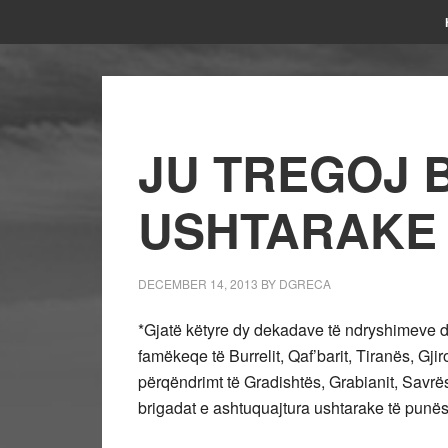
JU TREGOJ 
USHTARAKE 
DECEMBER 14, 2013
BY
DGRECA
*Gjatë këtyre dy dekadave të ndryshimeve d
famëkeqe të Burrelit, Qaf’barit, Tiranës, Gj
përqëndrimt të Gradishtës, Grabianit, Savrës
brigadat e ashtuquajtura ushtarake të punës