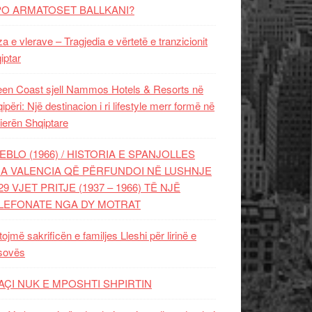
PO ARMATOSET BALLKANI?
za e vlerave – Tragjedia e vërtetë e tranzicionit
iptar
en Coast sjell Nammos Hotels & Resorts në
ipëri: Një destinacion i ri lifestyle merr formë në
ierën Shqiptare
EBLO (1966) / HISTORIA E SPANJOLLES
A VALENCIA QË PËRFUNDOI NË LUSHNJE
29 VJET PRITJE (1937 – 1966) TË NJË
LEFONATE NGA DY MOTRAT
tojmë sakrificën e familjes Lleshi për lirinë e
sovës
AÇI NUK E MPOSHTI SHPIRTIN