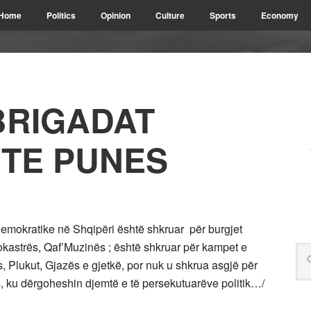
Home
Politics
Opinion
Culture
Sports
Economy
BRIGADAT
TE PUNES
emokratike në Shqipëri është shkruar për burgjet
irokastrës, Qaf’Muzinës ; është shkruar për kampet e
, Plukut, Gjazës e gjetkë, por nuk u shkrua asgjë për
, ku dërgoheshin djemtë e të persekutuarëve politik…/