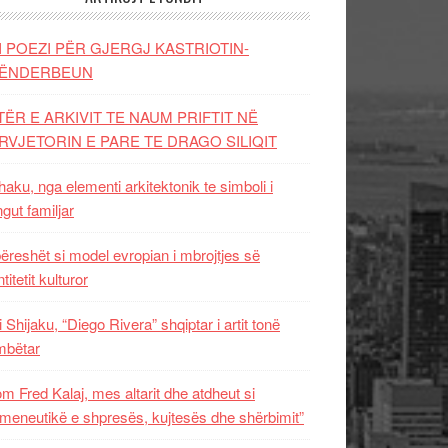
I POEZI PËR GJERGJ KASTRIOTIN-
ËNDERBEUN
TËR E ARKIVIT TE NAUM PRIFTIT NË
RVJETORIN E PARE TE DRAGO SILIQIT
aku, nga elementi arkitektonik te simboli i
ngut familjar
ëreshët si model evropian i mbrojtjes së
titetit kulturor
i Shijaku, “Diego Rivera” shqiptar i artit tonë
mbëtar
m Fred Kalaj, mes altarit dhe atdheut si
meneutikë e shpresës, kujtesës dhe shërbimit”