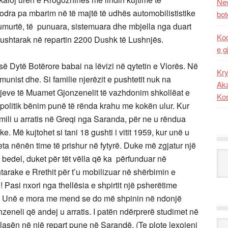
New
dra pa mbarim në të majtë të udhës automobilististike
bot
numurtë, të punuara, sistemuara dhe mbjella nga duart
Kod
ar ushtarak në repartin 2200 Dushk të Lushnjës.
e g
së Dytë Botërore babai na lëvizi në qytetin e Vlorës. Në
Kry
unist dhe. Si familie njerëzit e pushtetit nuk na
Aka
jeve të Muamet Gjonzenelit të vazhdonim shkollëat e
Ko
 politik bënim punë të rënda krahu me kokën ulur. Kur
amili u arratis në Greqi nga Saranda, për ne u rëndua
 Më kujtohet si tani 18 gushti i vitit 1959, kur unë u
a nënën time të prishur në fytyrë. Duke më zgjatur një
Kat
në bedel, duket për tët vëlla që ka përfunduar në
tarake e Rrethit për t’u mobilizuar në shërbimin e
Pasi nxori nga thellësia e shpirtit një psherëtime
aj. Unë e mora me mend se do më shpinin në ndonjë
zeneli që andej u arratis. I patën ndërprerë studimet në
Ark
rplasën në një repart pune në Sarandë. (Te plote lexojeni