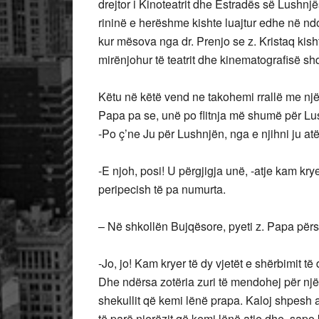
drejtor i Kinoteatrit dhe Estradës së Lushnj
rininë e herëshme kishte luajtur edhe në ndon
kur mësova nga dr. Prenjo se z. Kristaq kish
mirënjohur të teatrit dhe kinematografisë shqi
Këtu në këtë vend ne takohemi rrallë me njëri 
Papa pa se, unë po flitnja më shumë për Lus
-Po ç’ne Ju për Lushnjën, nga e njihni ju at
-E njoh, posi! U përgjigja unë, -atje kam kry
peripecish të pa numurta.
– Në shkollën Bujqësore, pyeti z. Papa përs
-Jo, jo! Kam kryer të dy vjetët e shërbimit 
Dhe ndërsa zotëria zuri të mendohej për një
shekullit që kemi lënë prapa. Kaloj shpesh a
të parë njerëzit që kemi lënë atje dhe, sapo