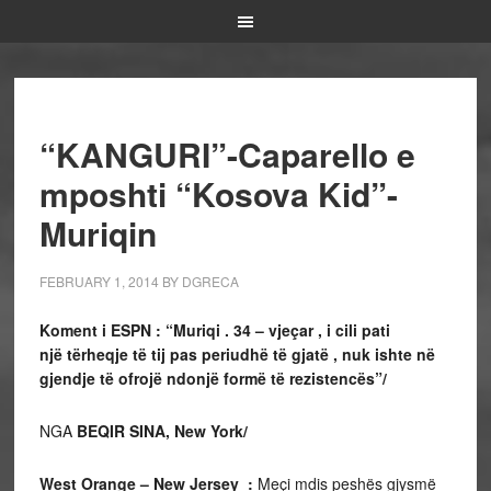
“KANGURI”-Caparello e
mposhti “Kosova Kid”-
Muriqin
FEBRUARY 1, 2014
BY
DGRECA
Koment i ESPN : “Muriqi . 34 – vjeçar , i cili pati
një tërheqje të tij pas periudhë të gjatë , nuk ishte në
gjendje të ofrojë ndonjë formë të rezistencës”/
NGA
BEQIR SINA, New York/
West Orange – New Jersey :
Meçi mdis peshës gjysmë