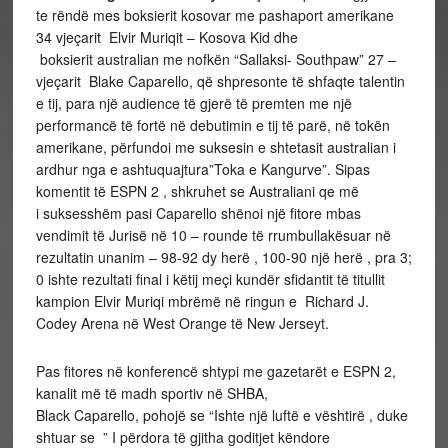
te rëndë mes boksierit kosovar me pashaport amerikane
34 vjeçarit Elvir Muriqit – Kosova Kid dhe
boksierit australian me nofkën “Sallaksi- Southpaw” 27 –
vjeçarit Blake Caparello, që shpresonte të shfaqte talentin
e tij, para një audience të gjerë të premten me një
performancë të fortë në debutimin e tij të parë, në tokën
amerikane, përfundoi me suksesin e shtetasit australian i
ardhur nga e ashtuquajtura”Toka e Kangurve”. Sipas
komentit të ESPN 2 , shkruhet se Australiani qe më
i suksesshëm pasi Caparello shënoi një fitore mbas
vendimit të Jurisë në 10 – rounde të rrumbullakësuar në
rezultatin unanim – 98-92 dy herë , 100-90 një herë , pra 3;
0 ishte rezultati final i këtij meçi kundër sfidantit të titullit
kampion Elvir Muriqi mbrëmë në ringun e Richard J.
Codey Arena në West Orange të New Jerseyt.
Pas fitores në konferencë shtypi me gazetarët e ESPN 2,
kanalit më të madh sportiv në SHBA,
Black Caparello, pohojë se “Ishte një luftë e vështirë , duke
shtuar se ” I përdora të gjitha goditjet këndore