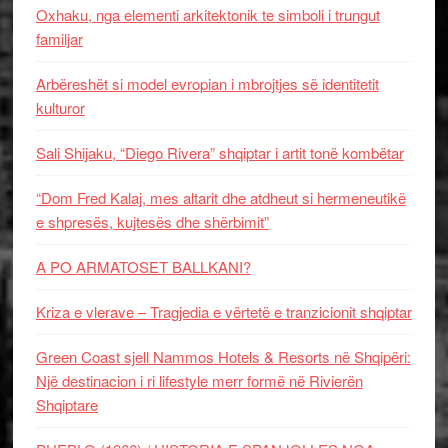
Oxhaku, nga elementi arkitektonik te simboli i trungut
familjar
Arbëreshët si model evropian i mbrojtjes së identitetit
kulturor
Sali Shijaku, “Diego Rivera” shqiptar i artit tonë kombëtar
“Dom Fred Kalaj, mes altarit dhe atdheut si hermeneutikë
e shpresës, kujtesës dhe shërbimit”
A PO ARMATOSET BALLKANI?
Kriza e vlerave – Tragjedia e vërtetë e tranzicionit shqiptar
Green Coast sjell Nammos Hotels & Resorts në Shqipëri:
Një destinacion i ri lifestyle merr formë në Rivierën
Shqiptare