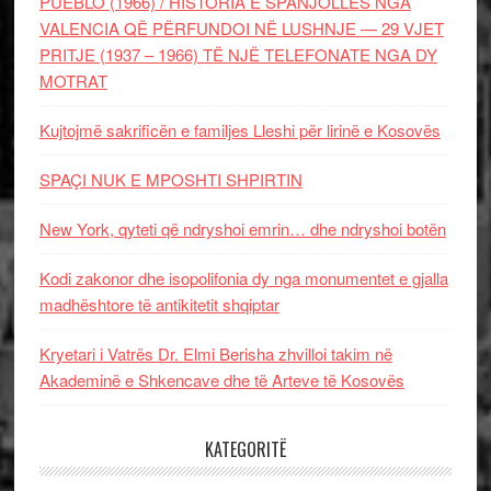
PUEBLO (1966) / HISTORIA E SPANJOLLES NGA
VALENCIA QË PËRFUNDOI NË LUSHNJE — 29 VJET
PRITJE (1937 – 1966) TË NJË TELEFONATE NGA DY
MOTRAT
Kujtojmë sakrificën e familjes Lleshi për lirinë e Kosovës
SPAÇI NUK E MPOSHTI SHPIRTIN
New York, qyteti që ndryshoi emrin… dhe ndryshoi botën
Kodi zakonor dhe isopolifonia dy nga monumentet e gjalla
madhështore të antikitetit shqiptar
Kryetari i Vatrës Dr. Elmi Berisha zhvilloi takim në
Akademinë e Shkencave dhe të Arteve të Kosovës
KATEGORITË