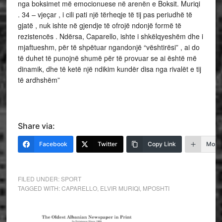
nga boksimet më emocionuese në arenën e Boksit. Muriqi
. 34 – vjeçar , i cili pati një tërheqje të tij pas periudhë të
gjatë , nuk ishte në gjendje të ofrojë ndonjë formë të
rezistencës . Ndërsa, Caparello, ishte i shkëlqyeshëm dhe i
mjaftueshm, për të shpëtuar ngandonjë “vështirësi” , ai do
të duhet të punojnë shumë për të provuar se ai është më
dinamik, dhe të ketë një ndikim kundër disa nga rivalët e tij
të ardhshëm”
Share via:
Facebook
Twitter
Copy Link
More
FILED UNDER:
SPORT
TAGGED WITH:
CAPARELLO
,
ELVIR MURIQI
,
MPOSHTI