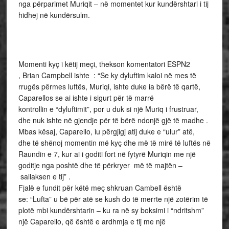
nga përparimet Muriqit – në momentet kur kundërshtari i tij
hidhej në kundërsulm.
Momenti kyç i këtij meçi, thekson komentatori ESPN2
, Brian Campbell ishte : “Se ky dyluftim kaloi në mes të
rrugës përmes luftës, Muriqi, ishte duke ia bërë të qartë,
Caparellos se ai ishte i sigurt për të marrë
kontrollin e “dyluftimit”, por u duk si një Muriq i frustruar,
dhe nuk ishte në gjendje për të bërë ndonjë gjë të madhe .
Mbas kësaj, Caparello, iu përgjigj atij duke e “ulur” atë,
dhe të shënoj momentin më kyç dhe më të mirë të luftës në
Raundin e 7, kur ai i goditi fort në fytyrë Muriqin me një
goditje nga poshtë dhe të përkryer më të majtën –
sallaksen e tij” .
Fjalë e fundit për këtë meç shkruan Cambell është
se: “Lufta” u bë për atë se kush do të merrte një zotërim të
plotë mbi kundërshtarin – ku ra në sy boksimi i “ndritshm”
një Caparello, që është e ardhmja e tij me një