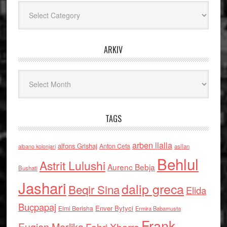
Kategoritë
ARKIV
Arkiv
TAGS
arben llalla
alfons Grishaj
Anton Cefa
asllan
albano kolonjari
Behlul
Astrit Lulushi
Aurenc Bebja
Bushati
Jashari
dalip greca
Beqir Sina
Elida
Buçpapaj
Enver Bytyci
Elmi Berisha
Ermira Babamusta
Frank
Fahri Xharra