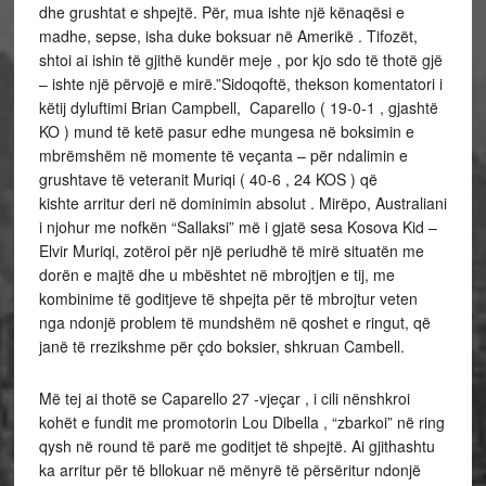
dhe grushtat e shpejtë. Për, mua ishte një kënaqësi e
madhe, sepse, isha duke boksuar në Amerikë . Tifozët,
shtoi ai ishin të gjithë kundër meje , por kjo sdo të thotë gjë
– ishte një përvojë e mirë.”Sidoqoftë, thekson komentatori i
këtij dyluftimi Brian Campbell, Caparello ( 19-0-1 , gjashtë
KO ) mund të ketë pasur edhe mungesa në boksimin e
mbrëmshëm në momente të veçanta – për ndalimin e
grushtave të veteranit Muriqi ( 40-6 , 24 KOS ) që
kishte arritur deri në dominimin absolut . Mirëpo, Australiani
i njohur me nofkën “Sallaksi” më i gjatë sesa Kosova Kid –
Elvir Muriqi, zotëroi për një periudhë të mirë situatën me
dorën e majtë dhe u mbështet në mbrojtjen e tij, me
kombinime të goditjeve të shpejta për të mbrojtur veten
nga ndonjë problem të mundshëm në qoshet e ringut, që
janë të rrezikshme për çdo boksier, shkruan Cambell.
Më tej ai thotë se Caparello 27 -vjeçar , i cili nënshkroi
kohët e fundit me promotorin Lou Dibella , “zbarkoi” në ring
qysh në round të parë me goditjet të shpejtë. Ai gjithashtu
ka arritur për të bllokuar në mënyrë të përsëritur ndonjë