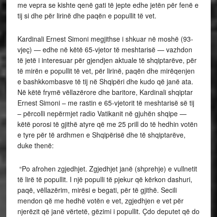
me vepra se kishte qenë gati të jepte edhe jetën për fenë e
tij si dhe për lirinë dhe paqën e popullit të vet.
Kardinali Ernest Simoni megjithse i shkuar në moshë (93-
vjeç) — edhe në këtë 65-vjetor të meshtarisë — vazhdon
të jetë i interesuar për gjendjen aktuale të shqiptarëve, për
të mirën e popullit të vet, për lirinë, paqën dhe mirëqenjen
e bashkkombasve të tij në Shqipëri dhe kudo që janë ata.
Në këtë frymë vëllazërore dhe baritore, Kardinali shqiptar
Ernest Simoni – me rastin e 65-vjetorit të meshtarisë së tij
– përcolli nepërmjet radio Vatikanit në gjuhën shqipe —
këtë porosi të gjithë atyre që me 25 prill do të hedhin votën
e tyre për të ardhmen e Shqipërisë dhe të shqiptarëve,
duke thenë:
“Po afrohen zgjedhjet. Zgjedhjet janë (shprehje) e vullnetit
të lirë të popullit. I një populli të pjekur që kërkon dashuri,
paqë, vëllazërim, mirësi e begati, për të gjithë. Secili
mendon që me hedhë votën e vet, zgjedhjen e vet për
njerëzit që janë vërtetë, gëzimi i popullit. Çdo deputet që do