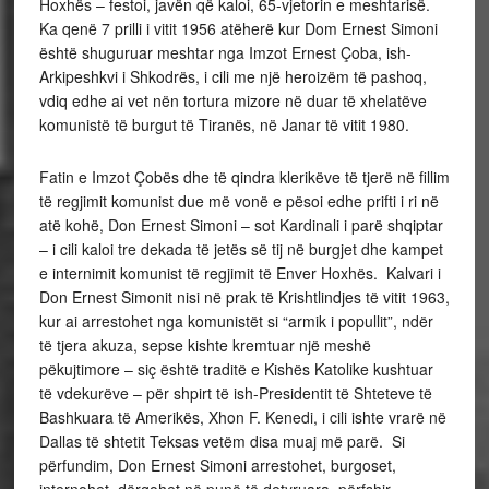
Hoxhës – festoi, javën që kaloi, 65-vjetorin e meshtarisë.
Ka qenë 7 prilli i vitit 1956 atëherë kur Dom Ernest Simoni
është shuguruar meshtar nga Imzot Ernest Çoba, ish-
Arkipeshkvi i Shkodrës, i cili me një heroizëm të pashoq,
vdiq edhe ai vet nën tortura mizore në duar të xhelatëve
komunistë të burgut të Tiranës, në Janar të vitit 1980.
Fatin e Imzot Çobës dhe të qindra klerikëve të tjerë në fillim
të regjimit komunist due më vonë e pësoi edhe prifti i ri në
atë kohë, Don Ernest Simoni – sot Kardinali i parë shqiptar
– i cili kaloi tre dekada të jetës së tij në burgjet dhe kampet
e internimit komunist të regjimit të Enver Hoxhës. Kalvari i
Don Ernest Simonit nisi në prak të Krishtlindjes të vitit 1963,
kur ai arrestohet nga komunistët si “armik i popullit”, ndër
të tjera akuza, sepse kishte kremtuar një meshë
pëkujtimore – siç është traditë e Kishës Katolike kushtuar
të vdekurëve – për shpirt të ish-Presidentit të Shteteve të
Bashkuara të Amerikës, Xhon F. Kenedi, i cili ishte vrarë në
Dallas të shtetit Teksas vetëm disa muaj më parë. Si
përfundim, Don Ernest Simoni arrestohet, burgoset,