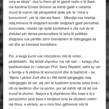
mira se këqia”, dua tu them që të gjejnë rastin e të flasin
me Kardinal Ernest Simonin sa është gjallë e ndoshta
mund të marrin një përspektivë tjetër për të “mirat e
komunizmit”, për të cilat ata flasin. Mbrojtja ose heshtja
ndaj krimeve të shqiptarit kundër shqiptarit gjatë periudhës
komuniste, mbetet një njollë kombëtare e cila nuk do të
zhduket për derisa personalitete të larta të politikës
shqiptare nuk përfillin zërin brendshëm të ndërgjegjes së
vet dhe as interesat kombëtare.
Por, e keqja kurrë nuk mbizotëron mbi të mirën,
përjetësisht. Siç është shprehur me një rast — kolegu dhe
bashkvendasi im i nderuari Prof. Sami Repishti, edhe ky vet
e familja e tij viktima të komunizmit dhe të fashizmit – se,
“Njeriu i përket Zotit dhe si i tillë është përgjegjës ndaj
ndërgjegjës së vet, atij zëri të fuqishëm brenda vetes tonë i
cili na lavdëron dhe na qorton, por që është një zë që nuk
mund të shuhet. Natyra e tij shpirtërore dhe fuqia e tij e
pamposhtur janë baza e bindjeve tona se ekziston vetëm
një fitore, e vërteta, se e mira fiton gjithmonë mbi të