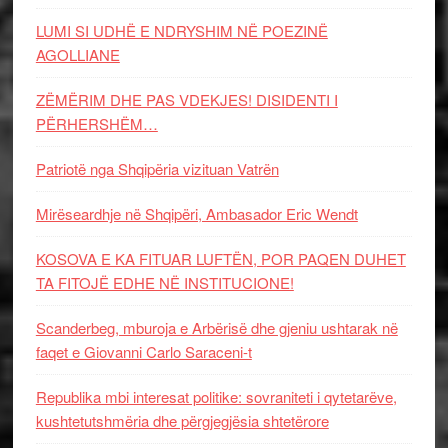
LUMI SI UDHË E NDRYSHIM NË POEZINË
AGOLLIANE
ZËMËRIM DHE PAS VDEKJES! DISIDENTI I
PËRHERSHËM…
Patriotë nga Shqipëria vizituan Vatrën
Mirëseardhje në Shqipëri, Ambasador Eric Wendt
KOSOVA E KA FITUAR LUFTËN, POR PAQEN DUHET
TA FITOJË EDHE NË INSTITUCIONE!
Scanderbeg, mburoja e Arbërisë dhe gjeniu ushtarak në
faqet e Giovanni Carlo Saraceni-t
Republika mbi interesat politike: sovraniteti i qytetarëve,
kushtetutshmëria dhe përgjegjësia shtetërore