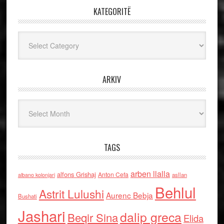
KATEGORITË
Kategoritë
ARKIV
Arkiv
TAGS
arben llalla
alfons Grishaj
Anton Cefa
asllan
albano kolonjari
Behlul
Astrit Lulushi
Aurenc Bebja
Bushati
Jashari
dalip greca
Beqir Sina
Elida