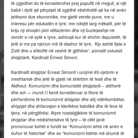
të zgjedhet do të konsiderohet prej popullit në rregull, si një
babë i dytë që përpiqet të zgjidhë vështirsitë që ka në anën
jetësore due ekonomike, me gjetë vende pune, me u
interesu për edukatën e tyre, me ndejtë larg mëkatit, për të
kriju nji shoqëri plot vëllazënim dhe nji buzëqeshje në
zemër e në sytë e tyne, ashtuqë kur të shohin deputetët, të
jetë si me pa njeriun më të dashur të tyre. Kjo ashtë fjala e
Zotit dhe u shkoftë në veshë të gjithëve”, porositi votuesit
shqiptarë, Kardinali Ernest Simoni.
Kardinalit shqiptar Ernest Simonit i urojmë 65-vjetorin e
meshtarisë dhe jetë të gjatë në shërbim të fesë dhe të
Atdheut. Komunizmi dhe komunistët shqiptarë – atëherë
dhe sot — mund t’i kenë konsideruar si fitore të
përhershme të komunizmit shiqptar dhe atij ndërkombëtar,
shtypjet dhe shfarosjen e klerikëve katolikë dhe të feve të
tjera, në përgjithësi. Atyre nostalgjikëve të komunizmit
shqiptar dhe mbështetsëve të tyre – të cilët janë
prononcuar kohët e fundit se “Komunizmi ishte në anën e
duhur të historisë” dhe se “komunizmi kishte më shumë të