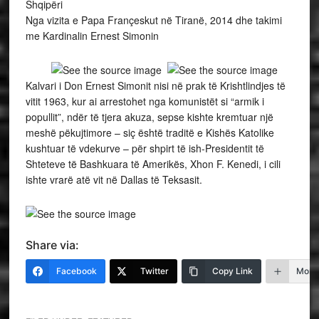
Nga vizita e Papa Françeskut në Tiranë, 2014 dhe takimi
me Kardinalin Ernest Simonin
Kalvari i Don Ernest Simonit nisi në prak të Krishtlindjes të
vitit 1963, kur ai arrestohet nga komunistët si “armik i
popullit”, ndër të tjera akuza, sepse kishte kremtuar një
meshë pëkujtimore – siç është traditë e Kishës Katolike
kushtuar të vdekurve – për shpirt të ish-Presidentit të
Shteteve të Bashkuara të Amerikës, Xhon F. Kenedi, i cili
ishte vrarë atë vit në Dallas të Teksasit.
Share via:
Facebook
Twitter
Copy Link
More