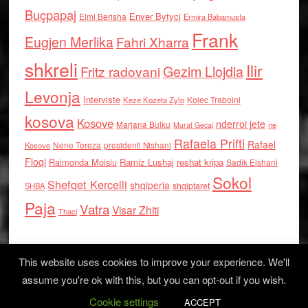
Buçpapaj
Enver Bytyci
Elmi Berisha
Ermira Babamusta
Frank
Eugjen Merlika
Fahri Xharra
shkreli
Ilir
Gezim Llojdia
Fritz radovani
Levonja
Interviste
Kolec Traboini
Keze Kozeta Zylo
kosova
Kosove
nderroi jete
Marjana Bulku
ne
Murat Gecaj
Rafaela Prifti
Rafael
Nene Tereza
Kosove
presidenti Nishani
Floqi
Raimonda Moisiu
Ramiz Lushaj
reshat kripa
Sadik Elshani
Sokol
Shefqet Kercelli
shqiperia
shqiptaret
SHBA
Paja
Vatra
Visar Zhiti
Thaci
This website uses cookies to improve your experience. We'll
assume you're ok with this, but you can opt-out if you wish.
Cookie settings
Log in
ACCEPT