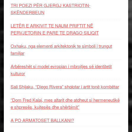
TRI POEZI PËR GJERGJ KASTRIOTIN-
SKËNDERBEUN
LETËR E ARKIVIT TE NAUM PRIFTIT NË
PERVJETORIN E PARE TE DRAGO SILIQIT
Oxhaku, nga elementi arkitektonik te simboli i trungut
familjar
Arbëreshët si model evropian i mbrojtjes së identitetit
kulturor
Sali Shijaku, “Diego Rivera” shqiptar i artit tonë kombëtar
“Dom Fred Kalaj, mes altarit dhe atdheut si hermeneutikë
e shpresës, kujtesës dhe shërbimit”
A PO ARMATOSET BALLKANI?