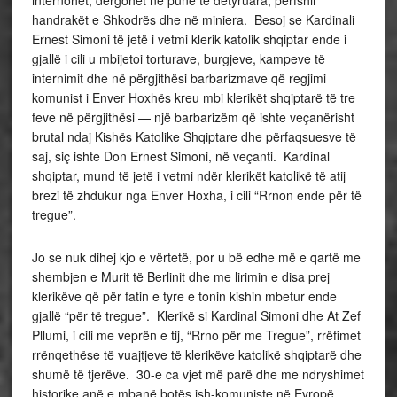
internohet, dërgohet në punë të detyruara, përfshir
handrakët e Shkodrës dhe në miniera. Besoj se Kardinali
Ernest Simoni të jetë i vetmi klerik katolik shqiptar ende i
gjallë i cili u mbijetoi torturave, burgjeve, kampeve të
internimit dhe në përgjithësi barbarizmave që regjimi
komunist i Enver Hoxhës kreu mbi klerikët shqiptarë të tre
feve në përgjithësi — një barbarizëm që ishte veçanërisht
brutal ndaj Kishës Katolike Shqiptare dhe përfaqsuesve të
saj, siç ishte Don Ernest Simoni, në veçanti. Kardinal
shqiptar, mund të jetë i vetmi ndër klerikët katolikë të atij
brezi të zhdukur nga Enver Hoxha, i cili “Rrnon ende për të
tregue”.
Jo se nuk dihej kjo e vërtetë, por u bë edhe më e qartë me
shembjen e Murit të Berlinit dhe me lirimin e disa prej
klerikëve që për fatin e tyre e tonin kishin mbetur ende
gjallë “për të tregue”. Klerikë si Kardinal Simoni dhe At Zef
Pllumi, i cili me veprën e tij, “Rrno për me Tregue”, rrëfimet
rrënqethëse të vuajtjeve të klerikëve katolikë shqiptarë dhe
shumë të tjerëve. 30-e ca vjet më parë dhe me ndryshimet
historike anë e mbanë botës ish-komuniste në Evropë,