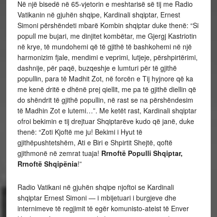
Në një bisedë në 65-vjetorin e meshtarisë së tij me Radio
Vatikanin në gjuhën shqipe, Kardinali shqiptar, Ernest
Simoni përshëndeti mbarë Kombin shqiptar duke thenë: “Si
popull me bujari, me dinjitet kombëtar, me Gjergj Kastriotin
në krye, të mundohemi që të gjithë të bashkohemi në një
harmonizim fjale, mendimi e veprimi, lutjeje, përshpirtërimi,
dashnije, për paqë, buzqeshje e lumturi për të gjithë
popullin, para të Madhit Zot, në forcën e Tij hyjnore që ka
me kenë dritë e dhënë prej qiellit, me pa të gjithë diellin që
do shëndrit të gjithë popullin, në rast se na përshëndesim
të Madhin Zot e lutemi…”. Me ketët rast, Kardinali shqiptar
ofroi bekimin e tij drejtuar Shqiptarëve kudo që janë, duke
thenë: “Zoti Kjoftë me ju! Bekimi i Hyut të
gjithëpushtetshëm, Ati e Biri e Shpirtit Shejtë, qoftë
gjithmonë në zemrat tuaja!
Rrnoftë Populli Shqiptar,
Rrnoftë Shqipënia
!”
Radio Vatikani në gjuhën shqipe njoftoi se Kardinali
shqiptar Ernest Simoni — i mbijetuari i burgjeve dhe
internimeve të regjimit të egër komunisto-ateist të Enver