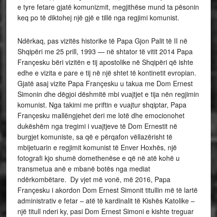
e tyre fetare gjatë komunizmit, megjithëse mund ta pësonin
keq po të diktohej një gjë e tillë nga regjimi komunist.
Ndërkaq, pas vizitës historike të Papa Gjon Palit të II në
Shqipëri me 25 prill, 1993 — në shtator të vitit 2014 Papa
Françesku bëri vizitën e tij apostolike në Shqipëri që ishte
edhe e vizita e pare e tij në një shtet të kontinetit evropian.
Gjatë asaj vizite Papa Françesku u takua me Dom Ernest
Simonin dhe dëgjoi dëshmitë mbi vuajtjet e tija nën regjimin
komunist. Nga takimi me priftin e vuajtur shqiptar, Papa
Françesku mallëngjehet deri me lotë dhe emocionohet
dukëshëm nga tregimi i vuajtjeve të Dom Ernestit në
burgjet komuniste, sa që e përqafon vëllazërisht të
mbijetuarin e regjimit komunist të Enver Hoxhës, një
fotografi kjo shumë domethenëse e që në atë kohë u
transmetua anë e mbanë botës nga mediat
ndërkombëtare. Dy vjet më vonë, më 2016, Papa
Françesku i akordon Dom Ernest Simonit titullin më të lartë
administrativ e fetar – atë të kardinalit të Kishës Katolike –
një titull nderi ky, pasi Dom Ernest Simoni e kishte treguar