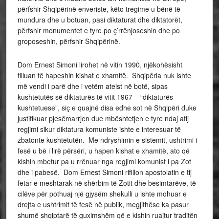
përfshir Shqipërinë enveriste, këto tregime u bënë të
mundura dhe u botuan, pasi diktaturat dhe diktatorët,
përfshir monumentet e tyre po ç’rrënjoseshin dhe po
groposeshin, përfshir Shqipërinë.
Dom Ernest Simoni lirohet në vitin 1990, njëkohësisht
filluan të hapeshin kishat e xhamitë. Shqipëria nuk ishte
më vendi i parë dhe i vetëm ateist në botë, sipas
kushtetutës së diktaturës të vitit 1967 – “diktaturës
kushtetuese”, siç e quajnë disa edhe sot në Shqipëri duke
justifikuar pjesëmarrjen due mbështetjen e tyre ndaj atij
regjimi sikur diktatura komuniste ishte e interesuar të
zbatonte kushtetutën. Me ndryshimin e sistemit, ushtrimi i
fesë u bë i lirë përsëri, u hapen kishat e xhamitë, ato që
kishin mbetur pa u rrënuar nga regjimi komunist i pa Zot
dhe i pabesë. Dom Ernest Simoni rifillon apostolatin e tij
fetar e meshtarak në shërbim të Zotit dhe besimtarëve, të
cilëve për pothuaj një gjysëm shekulli u ishte mohuar e
drejta e ushtrimit të fesë në publik, megjithëse ka pasur
shumë shqiptarë të guximshëm që e kishin ruajtur traditën