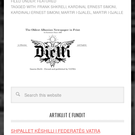
FILED UNDER:
FEATURED
TAGGED WITH:
FRANK SHKRELI
,
KARDINAL ERNEST SIMONI
,
KARDINALI ERNEST SIMONI
,
MARTIR I GJALEL
,
MARTIR I GJALLE
ARTIKUJT E FUNDIT
SHPALLET KËSHILLI I FEDERATËS VATRA