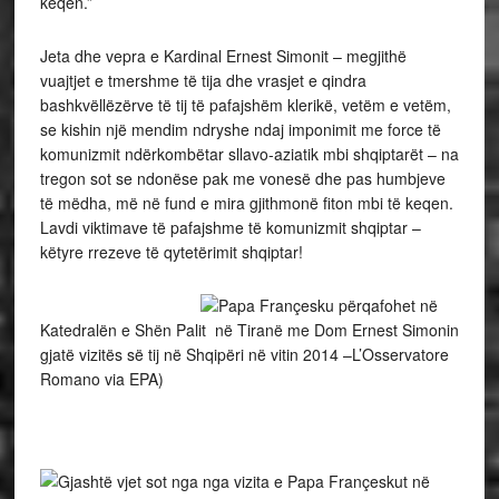
keqën.”
Jeta dhe vepra e Kardinal Ernest Simonit – megjithë
vuajtjet e tmershme të tija dhe vrasjet e qindra
bashkvëllëzërve të tij të pafajshëm klerikë, vetëm e vetëm,
se kishin një mendim ndryshe ndaj imponimit me force të
komunizmit ndërkombëtar sllavo-aziatik mbi shqiptarët – na
tregon sot se ndonëse pak me vonesë dhe pas humbjeve
të mëdha, më në fund e mira gjithmonë fiton mbi të keqen.
Lavdi viktimave të pafajshme të komunizmit shqiptar –
këtyre rrezeve të qytetërimit shqiptar!
Papa Françesku përqafohet në
Katedralën e Shën Palit në Tiranë me Dom Ernest Simonin
gjatë vizitës së tij në Shqipëri në vitin 2014 –L’Osservatore
Romano via EPA)