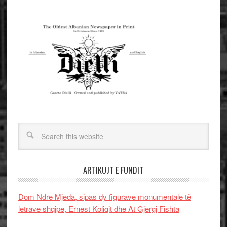
ARTIKUJT E FUNDIT
Dom Ndre Mjeda, sipas dy figurave monumentale të
letrave shqipe, Ernest Koliqit dhe At Gjergj Fishta