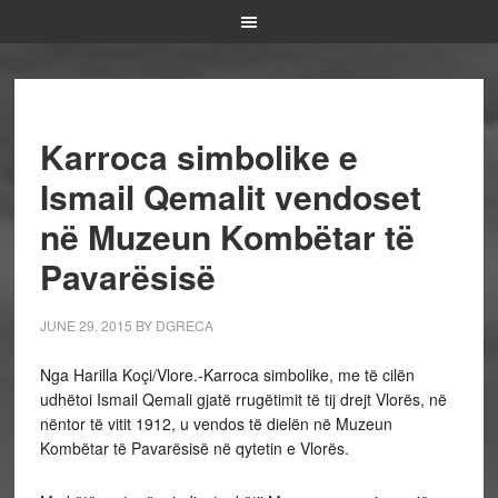
Karroca simbolike e
Ismail Qemalit vendoset
në Muzeun Kombëtar të
Pavarësisë
JUNE 29, 2015
BY
DGRECA
Nga Harilla Koçi/Vlore.-Karroca simbolike, me të cilën
udhëtoi Ismail Qemali gjatë rrugëtimit të tij drejt Vlorës, në
nëntor të vitit 1912, u vendos të dielën në Muzeun
Kombëtar të Pavarësisë në qytetin e Vlorës.