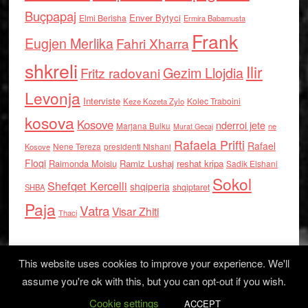
Buçpapaj
Enver Bytyci
Elmi Berisha
Ermira Babamusta
Frank
Eugjen Merlika
Fahri Xharra
shkreli
Ilir
Gezim Llojdia
Fritz radovani
Levonja
Interviste
Kolec Traboini
Keze Kozeta Zylo
kosova
Kosove
nderroi jete
Marjana Bulku
ne
Murat Gecaj
Rafaela Prifti
Rafael
Nene Tereza
Kosove
presidenti Nishani
Floqi
Raimonda Moisiu
Ramiz Lushaj
reshat kripa
Sadik Elshani
Sokol
Shefqet Kercelli
shqiperia
shqiptaret
SHBA
Paja
Vatra
Visar Zhiti
Thaci
This website uses cookies to improve your experience. We'll
assume you're ok with this, but you can opt-out if you wish.
Cookie settings
Log in
ACCEPT