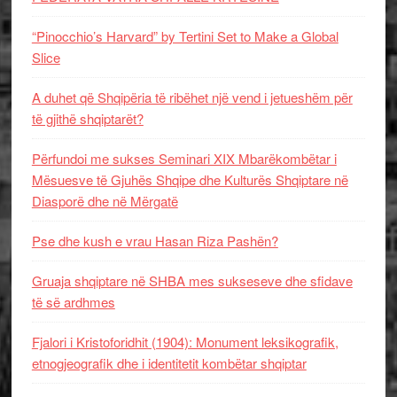
“Pinocchio’s Harvard” by Tertini Set to Make a Global
Slice
A duhet që Shqipëria të ribëhet një vend i jetueshëm për
të gjithë shqiptarët?
Përfundoi me sukses Seminari XIX Mbarëkombëtar i
Mësuesve të Gjuhës Shqipe dhe Kulturës Shqiptare në
Diasporë dhe në Mërgatë
Pse dhe kush e vrau Hasan Riza Pashën?
Gruaja shqiptare në SHBA mes sukseseve dhe sfidave
të së ardhmes
Fjalori i Kristoforidhit (1904): Monument leksikografik,
etnogjeografik dhe i identitetit kombëtar shqiptar