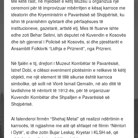
Me këtë rast, në mjediset e këtij Muzeu u organizua një
ceremoni për të improvizuar mbërritjen e kësaj karroce me
ideatorin dhe Kryeministrin e Pavarësisë së Shqipërisë, ku
ishin të pranishëm qytetarë dhe përfaqësues të
institucioneve, gazetarë, artistë etj. Mes të ftuarve ishte
edhe zoti Behar Selimi, ish deputet në Kuvendin e Kosovës
dhe ish gjeneral i Policisë së Kosovës, si dhe pjesëtarët e
Ansamblit Folklorik “Lidhja e Prizrenit”, nga Prizreni.
Në fjalën e tij, drejtori i Muzeut Kombëtar të Pavarësisë,
Istref Dobi, e cilësoi eveniment plotësimin e relikeve të këtij
objekti, me një element të tillë sikurse është karroca
simbolike, që solli në Vlorë Ismail Qemalin, në ato ditë të
lavdishme të nëntorit të 1912-ës, për të organizuar
Kuvendin Kombëtar dhe Shpalljen e Pavarësisë së
Shqipërisë.
Ai falenderoi firmën “Shehaj Metal” që realizoi ndërtimin e
karrocës, të ngjashme me atë që shfaqet në filmin “Nëntori
i Dytë”, si dhe zotin Bujar Leskaj, Kryetar i KLSH-së, që