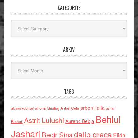
KATEGORITË
Kategoritë
ARKIV
Arkiv
TAGS
arben llalla
alfons Grishaj
Anton Cefa
asllan
albano kolonjari
Behlul
Astrit Lulushi
Aurenc Bebja
Bushati
Jashari
dalip greca
Beqir Sina
Elida