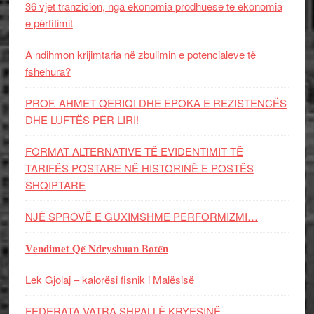
36 vjet tranzicion, nga ekonomia prodhuese te ekonomia
e përfitimit
A ndihmon krijimtaria në zbulimin e potencialeve të
fshehura?
PROF. AHMET QERIQI DHE EPOKA E REZISTENCЁS
DHE LUFTЁS PЁR LIRI!
FORMAT ALTERNATIVE TË EVIDENTIMIT TË
TARIFËS POSTARE NË HISTORINË E POSTËS
SHQIPTARE
NJË SPROVË E GUXIMSHME PERFORMIZMI…
𝐕𝐞𝐧𝐝𝐢𝐦𝐞𝐭 𝐐𝐞̈ 𝐍𝐝𝐫𝐲𝐬𝐡𝐮𝐚𝐧 𝐁𝐨𝐭𝐞̈𝐧
Lek Gjolaj – kalorësi fisnik i Malësisë
FEDERATA VATRA SHPALLË KRYESINË