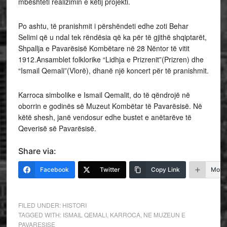
mbështeti realizimin e këtij projekti.
Po ashtu, të pranishmit i përshëndeti edhe zoti Behar
Selimi që u ndal tek rëndësia që ka për të gjithë shqiptarët,
Shpallja e Pavarësisë Kombëtare në 28 Nëntor të vitit
1912.Ansamblet folklorike “Lidhja e Prizrenit”(Prizren) dhe
“Ismail Qemali”(Vlorë), dhanë një koncert për të pranishmit.
Karroca simbolike e Ismail Qemalit, do të qëndrojë në
oborrin e godinës së Muzeut Kombëtar të Pavarësisë. Në
këtë shesh, janë vendosur edhe bustet e anëtarëve të
Qeverisë së Pavarësisë.
Share via:
Facebook
Twitter
Copy Link
More
FILED UNDER:
HISTORI
TAGGED WITH:
ISMAIL QEMALI
,
KARROCA
,
NE MUZEUN E
PAVARESISE