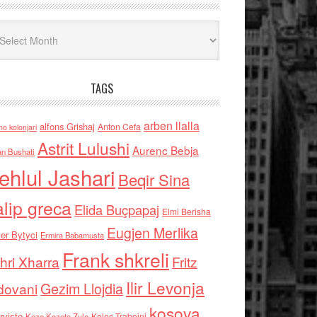
iv
TAGS
arben llalla
alfons Grishaj
Anton Cefa
no kolonjari
Astrit Lulushi
Aurenc Bebja
an Bushati
ehlul Jashari
Beqir Sina
alip greca
Elida Buçpapaj
Elmi Berisha
Eugjen Merlika
er Bytyci
Ermira Babamusta
Frank shkreli
hri Xharra
Fritz
Ilir Levonja
Gezim Llojdia
dovani
kosova
rviste
Kolec Traboini
Keze Kozeta Zylo