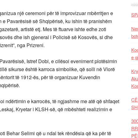
rganizua një ceremoni për të improvizuar mbërritjen e
SP
n e Pavarësisë së Shqipërisë, ku ishin të pranishëm
New
azetarë, artistë etj. Mes të ftuarve ishte edhe zoti
bot
ovës dhe ish gjeneral i Policisë së Kosovës, si dhe
zrenit”, nga Prizreni.
Kod
e g
ë Pavarësisë, Istref Dobi, e cilësoi eveniment plotësimin
 tillë sikurse është karroca simbolike, që solli në Vlorë
Kry
nëntorit të 1912-ës, për të organizuar Kuvendin
Aka
qipërisë.
Ko
ÇË
zoi ndërtimin e karrocës, të ngjashme me atë që shfaqet
SH
r Leskaj, Kryetar i KLSH-së, që mbështeti realizimin e
30
RR
oti Behar Selimi që u ndal tek rëndësia që ka për të
PË