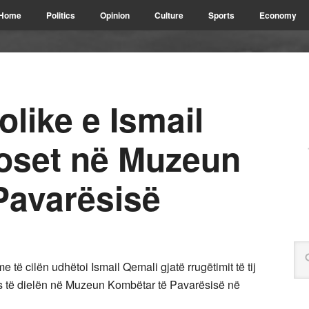
Home
Politics
Opinion
Culture
Sports
Economy
like e Ismail
oset në Muzeun
Pavarësisë
 të cilën udhëtoi Ismail Qemali gjatë rrugëtimit të tij
ndos të dielën në Muzeun Kombëtar të Pavarësisë në