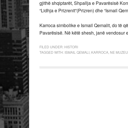
gjithë shqiptarët, Shpallja e Pavarësisë Kom
“Lidhja e Prizrenit”(Prizren) dhe “Ismail Qem
Karroca simbolike e Ismail Qemalit, do të 
Pavarësisë. Në këtë shesh, janë vendosur e
FILED UNDER:
HISTORI
TAGGED WITH:
ISMAIL QEMALI
,
KARROCA
,
NE MUZEU