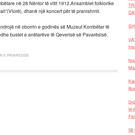
bëtare në 28 Nëntor të vitit 1912.Ansamblet folklorike
TR
ali”(Vlorë), dhanë një koncert për të pranishmit.
DA
SH
qëndrojë në oborrin e godinës së Muzeut Kombëtar të
dhe bustet e anëtarëve të Qeverisë së Pavarësisë.
VAT
Inj
N E PAVARESISE
Nga
Mal
Kar
Bur
Dom
të 
Fis
36 