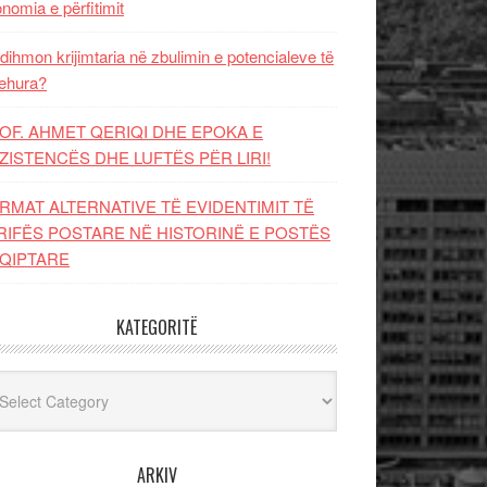
nomia e përfitimit
dihmon krijimtaria në zbulimin e potencialeve të
ehura?
OF. AHMET QERIQI DHE EPOKA E
ZISTENCЁS DHE LUFTЁS PЁR LIRI!
RMAT ALTERNATIVE TË EVIDENTIMIT TË
RIFËS POSTARE NË HISTORINË E POSTËS
QIPTARE
KATEGORITË
egoritë
ARKIV