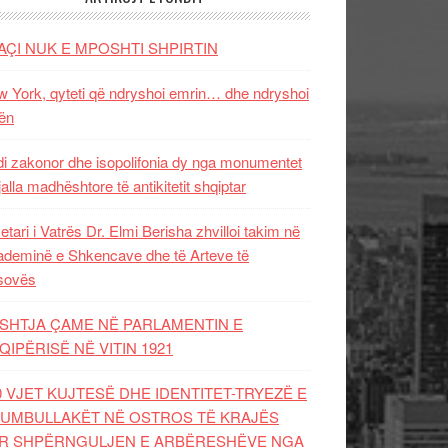
AÇI NUK E MPOSHTI SHPIRTIN
 York, qyteti që ndryshoi emrin… dhe ndryshoi
ën
i zakonor dhe isopolifonia dy nga monumentet
jalla madhështore të antikitetit shqiptar
etari i Vatrës Dr. Elmi Berisha zhvilloi takim në
deminë e Shkencave dhe të Arteve të
sovës
SHTJA ÇAME NË PARLAMENTIN E
QIPËRISË NË VITIN 1921
0 VJET KUJTESË DHE IDENTITET-TRYEZË E
UMBULLAKËT NË OSTROS TË KRAJËS
R SHPËRNGULJEN E ARBËRESHËVE NGA