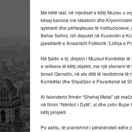
Me këtë rast, në mjediset e këtij Muzeu u o
kësaj karroce me ideatorin dhe Kryeministri
qytetarë dhe përfaqësues të institucioneve, g
Behar Selimi, ish deputet në Kuvendin e Kos
pjesëtarët e Ansamblit Folklorik “Lidhja e Pri
Në fjalën e tij, drejtori i Muzeut Kombëtar t
e relikeve të këtij objekti, me një element të
Ismail Qemalin, në ato ditë të lavdishme të 
Kombëtar dhe Shpalljen e Pavarësisë së Sh
Ai falenderoi firmën “Shehaj Metal” që reali
në filmin “Nëntori i Dytë”, si dhe zotin Buja
këtij projekti.
Po ashtu, të pranishmit i përshëndeti edhe z