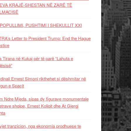
EVA KRAJË-SHESTAN NË ZARË TË
LMACISË
POPULLIMI, PUSHTIMI I SHEKULLIT XXI
RA’s Letter to President Trump: End the Hague
ustice
 Tirana në Kukaj për të parë “Lahuta e
ësisë”
dinali Ernest Simoni rikthehet si dëshmitar në
gun e Spaçit
 Ndre Mjeda, sipas dy figurave monumentale
letrave shqipe, Ernest Koliqit dhe At Gjergj
hta
vjet tranzicion, nga ekonomia prodhuese te