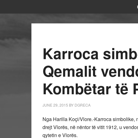
Karroca simbo
Qemalit vend
Kombëtar të 
JUNE 29, 2015
BY
DGRECA
Nga Harilla Koçi/Vlore.-Karroca simbolike, me
drejt Vlorës, në nëntor të vitit 1912, u ve
qytetin e Vlorës.