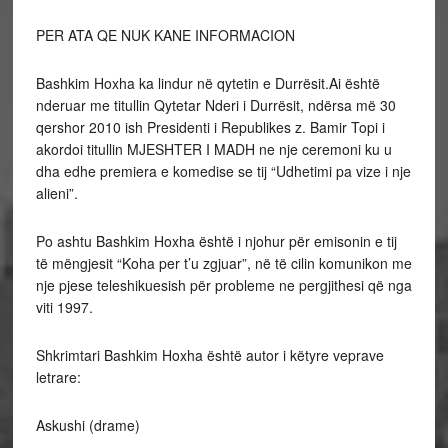
PER ATA QE NUK KANE INFORMACION
Bashkim Hoxha ka lindur në qytetin e Durrësit.Ai është
nderuar me titullin Qytetar Nderi i Durrësit, ndërsa më 30
qershor 2010 ish Presidenti i Republikes z. Bamir Topi i
akordoi titullin MJESHTER I MADH ne nje ceremoni ku u
dha edhe premiera e komedise se tij “Udhetimi pa vize i nje
alieni”.
Po ashtu Bashkim Hoxha është i njohur për emisonin e tij
të mëngjesit “Koha per t’u zgjuar”, në të cilin komunikon me
nje pjese teleshikuesish për probleme ne pergjithesi që nga
viti 1997.
Shkrimtari Bashkim Hoxha është autor i këtyre veprave
letrare:
Askushi (drame)