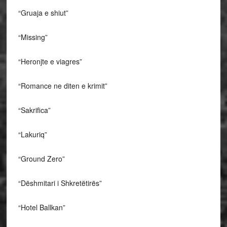
“Gruaja e shiut”
“Missing”
“Heronjte e viagres”
“Romance ne diten e krimit”
“Sakrifica”
“Lakuriq”
“Ground Zero”
“Dëshmitari i Shkretëtirës”
“Hotel Ballkan”