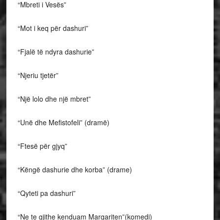
“Mbreti i Vesës”
“Mot i keq për dashuri”
“Fjalë të ndyra dashurie”
“Njeriu tjetër”
“Një lolo dhe një mbret”
“Unë dhe Mefistofeli” (dramë)
“Ftesë për gjyq”
“Këngë dashurie dhe korba” (drame)
“Qyteti pa dashuri”
“Ne te gjithe kenduam Margariten”(komedi)