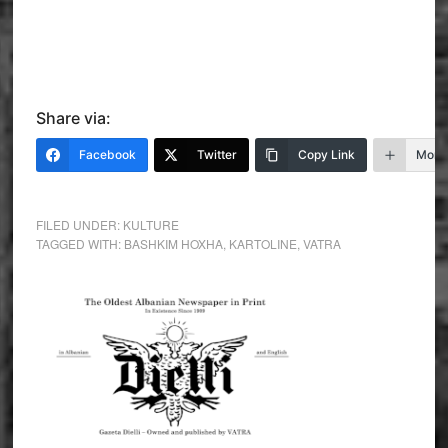
Share via:
Facebook
Twitter
Copy Link
More
FILED UNDER:
KULTURE
TAGGED WITH:
BASHKIM HOXHA
,
KARTOLINE
,
VATRA