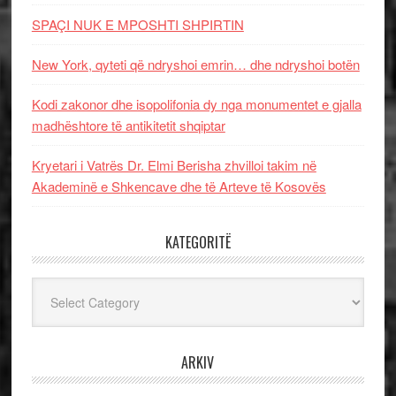
SPAÇI NUK E MPOSHTI SHPIRTIN
New York, qyteti që ndryshoi emrin… dhe ndryshoi botën
Kodi zakonor dhe isopolifonia dy nga monumentet e gjalla
madhështore të antikitetit shqiptar
Kryetari i Vatrës Dr. Elmi Berisha zhvilloi takim në
Akademinë e Shkencave dhe të Arteve të Kosovës
KATEGORITË
Kategoritë
ARKIV