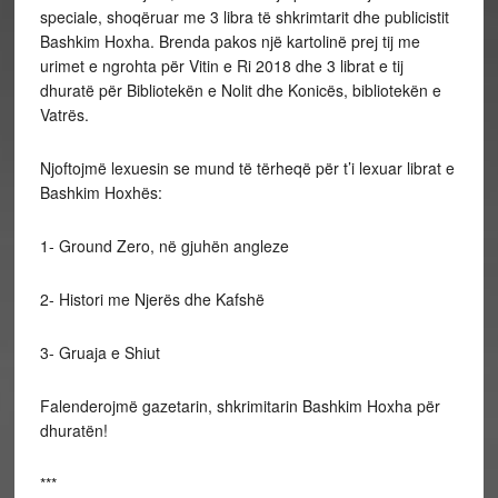
speciale, shoqëruar me 3 libra të shkrimtarit dhe publicistit
Bashkim Hoxha. Brenda pakos një kartolinë prej tij me
urimet e ngrohta për Vitin e Ri 2018 dhe 3 librat e tij
dhuratë për Bibliotekën e Nolit dhe Konicës, bibliotekën e
Vatrës.
Njoftojmë lexuesin se mund të tërheqë për t’i lexuar librat e
Bashkim Hoxhës:
1- Ground Zero, në gjuhën angleze
2- Histori me Njerës dhe Kafshë
3- Gruaja e Shiut
Falenderojmë gazetarin, shkrimitarin Bashkim Hoxha për
dhuratën!
***