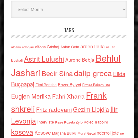
Arkiv
TAGS
arben llalla
alfons Grishaj
Anton Cefa
asllan
albano kolonjari
Behlul
Astrit Lulushi
Aurenc Bebja
Bushati
Jashari
dalip greca
Beqir Sina
Elida
Buçpapaj
Enver Bytyci
Elmi Berisha
Ermira Babamusta
Frank
Eugjen Merlika
Fahri Xharra
shkreli
Ilir
Gezim Llojdia
Fritz radovani
Levonja
Interviste
Kolec Traboini
Keze Kozeta Zylo
kosova
Kosove
nderroi jete
Marjana Bulku
ne
Murat Gecaj