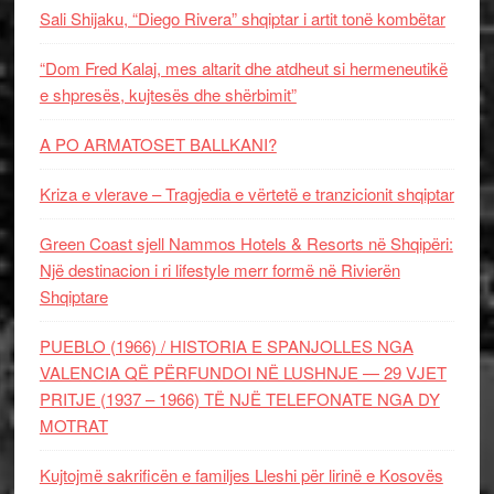
Sali Shijaku, “Diego Rivera” shqiptar i artit tonë kombëtar
“Dom Fred Kalaj, mes altarit dhe atdheut si hermeneutikë
e shpresës, kujtesës dhe shërbimit”
A PO ARMATOSET BALLKANI?
Kriza e vlerave – Tragjedia e vërtetë e tranzicionit shqiptar
Green Coast sjell Nammos Hotels & Resorts në Shqipëri:
Një destinacion i ri lifestyle merr formë në Rivierën
Shqiptare
PUEBLO (1966) / HISTORIA E SPANJOLLES NGA
VALENCIA QË PËRFUNDOI NË LUSHNJE — 29 VJET
PRITJE (1937 – 1966) TË NJË TELEFONATE NGA DY
MOTRAT
Kujtojmë sakrificën e familjes Lleshi për lirinë e Kosovës