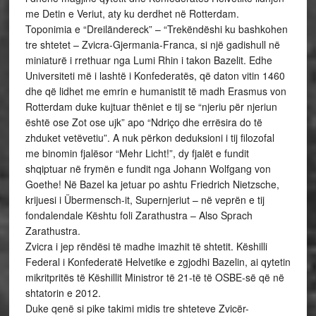
me Detin e Veriut, aty ku derdhet në Rotterdam.
Toponimia e “Dreiländereck” – “Trekëndëshi ku bashkohen
tre shtetet – Zvicra-Gjermania-Franca, si një gadishull në
miniaturë i rrethuar nga Lumi Rhin i takon Bazelit. Edhe
Universiteti më i lashtë i Konfederatës, që daton vitin 1460
dhe që lidhet me emrin e humanistit të madh Erasmus von
Rotterdam duke kujtuar thëniet e tij se “njeriu për njeriun
është ose Zot ose ujk” apo “Ndriço dhe errësira do të
zhduket vetëvetiu”. A nuk përkon deduksioni i tij filozofal
me binomin fjalësor “Mehr Licht!”, dy fjalët e fundit
shqiptuar në frymën e fundit nga Johann Wolfgang von
Goethe! Në Bazel ka jetuar po ashtu Friedrich Nietzsche,
krijuesi i Übermensch-it, Supernjeriut – në veprën e tij
fondalendale Kështu foli Zarathustra – Also Sprach
Zarathustra.
Zvicra i jep rëndësi të madhe imazhit të shtetit. Këshilli
Federal i Konfederatë Helvetike e zgjodhi Bazelin, ai qytetin
mikritpritës të Këshillit Ministror të 21-të të OSBE-së që në
shtatorin e 2012.
Duke qenë si pike takimi midis tre shteteve Zvicër-