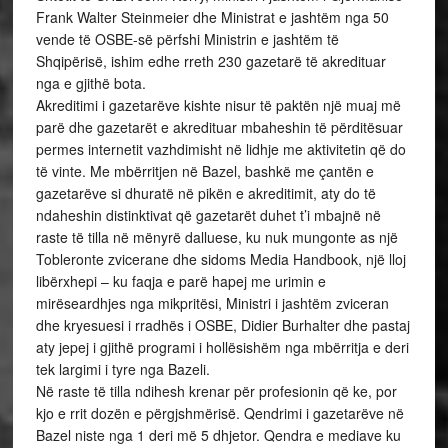
Frank Walter Steinmeier dhe Ministrat e jashtëm nga 50
vende të OSBE-së përfshi Ministrin e jashtëm të
Shqipërisë, ishim edhe rreth 230 gazetarë të akredituar
nga e gjithë bota.
Akreditimi i gazetarëve kishte nisur të paktën një muaj më
parë dhe gazetarët e akredituar mbaheshin të përditësuar
permes internetit vazhdimisht në lidhje me aktivitetin që do
të vinte. Me mbërritjen në Bazel, bashkë me çantën e
gazetarëve si dhuratë në pikën e akreditimit, aty do të
ndaheshin distinktivat që gazetarët duhet t’i mbajnë në
raste të tilla në mënyrë dalluese, ku nuk mungonte as një
Tobleronte zvicerane dhe sidoms Media Handbook, një lloj
libërxhepi – ku faqja e parë hapej me urimin e
mirëseardhjes nga mikpritësi, Ministri i jashtëm zviceran
dhe kryesuesi i rradhës i OSBE, Didier Burhalter dhe pastaj
aty jepej i gjithë programi i hollësishëm nga mbërritja e deri
tek largimi i tyre nga Bazeli.
Në raste të tilla ndihesh krenar për profesionin që ke, por
kjo e rrit dozën e përgjshmërisë. Qendrimi i gazetarëve në
Bazel niste nga 1 deri më 5 dhjetor. Qendra e mediave ku