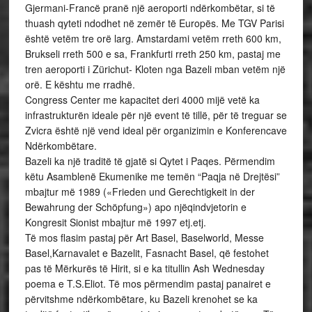
Gjermani-Francë pranë një aeroporti ndërkombëtar, si të
thuash qyteti ndodhet në zemër të Europës. Me TGV Parisi
është vetëm tre orë larg. Amstardami vetëm rreth 600 km,
Brukseli rreth 500 e sa, Frankfurti rreth 250 km, pastaj me
tren aeroporti i Zürichut- Kloten nga Bazeli mban vetëm një
orë. E kështu me rradhë.
Congress Center me kapacitet deri 4000 mijë vetë ka
infrastrukturën ideale për një event të tillë, për të treguar se
Zvicra është një vend ideal për organizimin e Konferencave
Ndërkombëtare.
Bazeli ka një traditë të gjatë si Qytet i Paqes. Përmendim
këtu Asamblenë Ekumenike me temën “Paqja në Drejtësi”
mbajtur më 1989 («Frieden und Gerechtigkeit in der
Bewahrung der Schöpfung») apo njëqindvjetorin e
Kongresit Sionist mbajtur më 1997 etj.etj.
Të mos flasim pastaj për Art Basel, Baselworld, Messe
Basel,Karnavalet e Bazelit, Fasnacht Basel, që festohet
pas të Mërkurës të Hirit, si e ka titullin Ash Wednesday
poema e T.S.Eliot. Të mos përmendim pastaj panairet e
përvitshme ndërkombëtare, ku Bazeli krenohet se ka