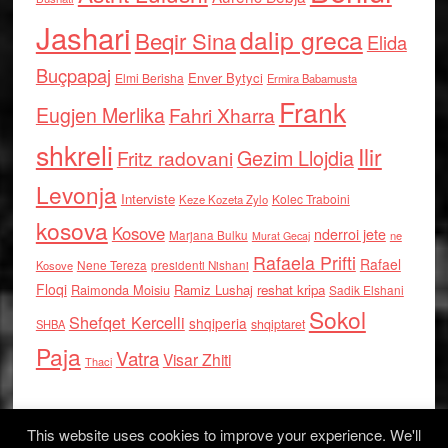
Jashari
dalip greca
Beqir Sina
Elida
Buçpapaj
Enver Bytyci
Elmi Berisha
Ermira Babamusta
Frank
Eugjen Merlika
Fahri Xharra
shkreli
Ilir
Gezim Llojdia
Fritz radovani
Levonja
Interviste
Kolec Traboini
Keze Kozeta Zylo
kosova
Kosove
nderroi jete
Marjana Bulku
ne
Murat Gecaj
Rafaela Prifti
Rafael
Nene Tereza
Kosove
presidenti Nishani
Floqi
Raimonda Moisiu
Ramiz Lushaj
reshat kripa
Sadik Elshani
Sokol
Shefqet Kercelli
shqiperia
shqiptaret
SHBA
Paja
Vatra
Visar Zhiti
Thaci
This website uses cookies to improve your experience. We'll