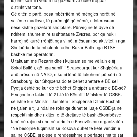
lejohej kalimi i vetëm ne gazetarëve duke treguar
distinktivat tona.
Që ditën e parë, posa mbërritëm në mëngjes herët në
sallën e madiave, të parën gjë që bëmë, u interesuam
nëse kishte gazetarë shqiptarë. Përveç ne të dyve që
ndihemi shumë mirë si shtetas të Zvicrës, por që nuk i
harrojmë kurrë rrënjët nga vimë, mësuam se aktivitetin nga
Shqipëria do ta mbulonte edhe Rezar Balla nga RTSH
bashkë me operatorin.
U takuam me Rezarin dhe i kujtuam se me vëllain e tij
Sokol Ballën, që nga samiti i Strasbourgut kur Shqipëria u
anëtarësua në NATO, e kemi lënë të takohemi përsëri në
Strasbourg, kur Shqipëria do të bëhet anëtare e BE-së!
Pyetja është se kur do të bëhet Shqipëria anëtare e BE-së?
E veçanta e takimit të 21-të të Këshillit Ministror të OSBE-
së ishte kur Ministri i Jashtëm i Shqipërisë Ditmir Bushati
në fjalën e tij u ndal në rolin që duhet te luajë OSBE-ja në
respektimin dhe nxitjen e të drejtave të bashkëkombësve
tanë në rajon si dhe në afrimin e Kosovës me organizatën.
“Ne besojmë fuqimisht se Kosova duhet të ketë vendin e
saj në OSBE, si pjesë e rëndësishme e përfaqësimit të saj