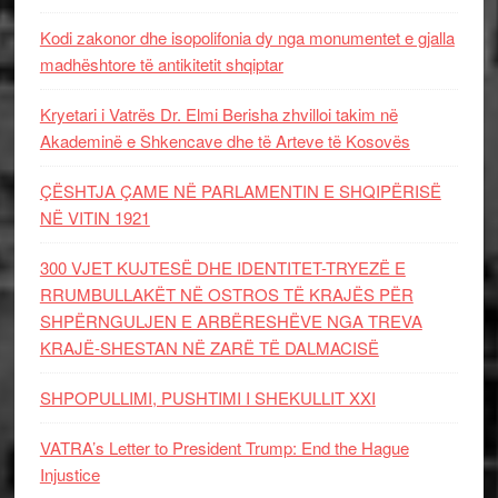
Kodi zakonor dhe isopolifonia dy nga monumentet e gjalla
madhështore të antikitetit shqiptar
Kryetari i Vatrës Dr. Elmi Berisha zhvilloi takim në
Akademinë e Shkencave dhe të Arteve të Kosovës
ÇËSHTJA ÇAME NË PARLAMENTIN E SHQIPËRISË
NË VITIN 1921
300 VJET KUJTESË DHE IDENTITET-TRYEZË E
RRUMBULLAKËT NË OSTROS TË KRAJËS PËR
SHPËRNGULJEN E ARBËRESHËVE NGA TREVA
KRAJË-SHESTAN NË ZARË TË DALMACISË
SHPOPULLIMI, PUSHTIMI I SHEKULLIT XXI
VATRA’s Letter to President Trump: End the Hague
Injustice