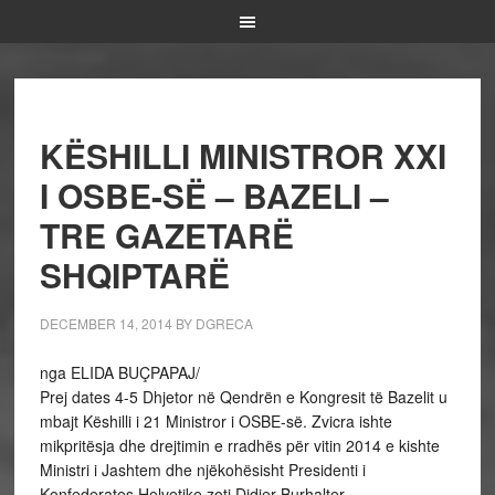
KËSHILLI MINISTROR XXI
I OSBE-SË – BAZELI –
TRE GAZETARË
SHQIPTARË
DECEMBER 14, 2014
BY
DGRECA
nga ELIDA BUÇPAPAJ/
Prej dates 4-5 Dhjetor në Qendrën e Kongresit të Bazelit u
mbajt Këshilli i 21 Ministror i OSBE-së. Zvicra ishte
mikpritësja dhe drejtimin e rradhës për vitin 2014 e kishte
Ministri i Jashtem dhe njëkohësisht Presidenti i
Konfederates Helvetike zoti Didier Burhalter.