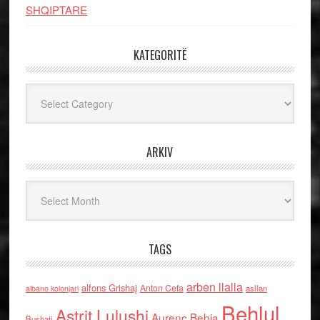
SHQIPTARE
KATEGORITË
Kategoritë
ARKIV
Arkiv
TAGS
arben llalla
alfons Grishaj
Anton Cefa
asllan
albano kolonjari
Behlul
Astrit Lulushi
Aurenc Bebja
Bushati