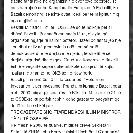
traditë fantastike në organizimin e eventeve botërore. Të
mos harrojmë edhe Kampionatin Europian të Futbollit, ku
Bazeli demonstroi se ishte qyteti ideal për të mikpritur miq
nga e gjithë bota.
Këshilli Ministror i 21-të i OSBE-së do të ndikojë për t’i
dhënë Bazelit një qendërvemendje të re, si qytet që
organizon ngjarje të kalibrit botëror. Bazeli po ashtu jep një
kontribut aktiv në promovimin ndërkombëtar të
demokracisë dhe të drejtave të njeriut, të shtetit të së
drejtës, sigurisë dhe paqes. Qendra e Kongresit e Bazelit
është e veçantë sepse duke mbizotëruar qelqi, të kujton
“pallatin e xhamtë” të OKB-së në New York.
Bazeli gjithmonë është i interesuar për “Return on
Investment”, për investime. Prandaj mikpritja e Bazelit ndaj
rreth 2000 miqve pjesmarrës në Këshillin Ministror të 21-të
të OSBE-së ku përfshiheshin edhe gazetarët padyshim që
do të ishte e shkëlqyer.
TRE GAZETARË SHQIPTARË NË KËSHILLIN MINISTROR
TË 21-TË OSBE-SË
Në mesin e 2000 të ftuarve, midis të cilëve Sekretari i
Shtetit të SHBA John Kerry, ministri i jashtëm i Gjermanisë