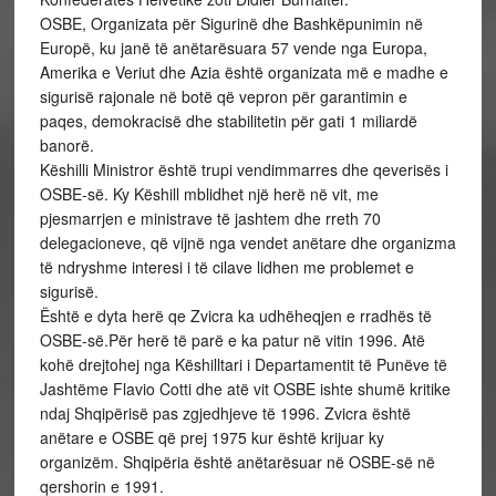
OSBE, Organizata për Sigurinë dhe Bashkëpunimin në
Europë, ku janë të anëtarësuara 57 vende nga Europa,
Amerika e Veriut dhe Azia është organizata më e madhe e
sigurisë rajonale në botë që vepron për garantimin e
paqes, demokracisë dhe stabilitetin për gati 1 miliardë
banorë.
Këshilli Ministror është trupi vendimmarres dhe qeverisës i
OSBE-së. Ky Këshill mblidhet një herë në vit, me
pjesmarrjen e ministrave të jashtem dhe rreth 70
delegacioneve, që vijnë nga vendet anëtare dhe organizma
të ndryshme interesi i të cilave lidhen me problemet e
sigurisë.
Është e dyta herë qe Zvicra ka udhëheqjen e rradhës të
OSBE-së.Për herë të parë e ka patur në vitin 1996. Atë
kohë drejtohej nga Këshilltari i Departamentit të Punëve të
Jashtëme Flavio Cotti dhe atë vit OSBE ishte shumë kritike
ndaj Shqipërisë pas zgjedhjeve të 1996. Zvicra është
anëtare e OSBE që prej 1975 kur është krijuar ky
organizëm. Shqipëria është anëtarësuar në OSBE-së në
qershorin e 1991.