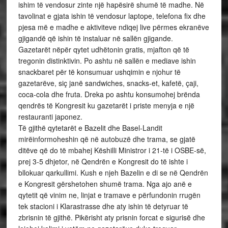
ishim të vendosur zinte një hapësirë shumë të madhe. Në
tavolinat e gjata ishin të vendosur laptope, telefona fix dhe
pjesa më e madhe e aktiviteve ndiqej live përmes ekranëve
gjigandë që ishin të instaluar në sallën gjigande.
Gazetarët nëpër qytet udhëtonin gratis, mjafton që të
tregonin distinktivin. Po ashtu në sallën e mediave ishin
snackbaret për të konsumuar ushqimin e njohur të
gazetarëve, siç janë sandwiches, snacks-et, kafetë, çaji,
coca-cola dhe fruta. Dreka po ashtu konsumohej brënda
qendrës të Kongresit ku gazetarët i priste menyja e një
restauranti japonez.
Të gjithë qytetarët e Bazelit dhe Basel-Landit
mirëinformoheshin që në autobuzë dhe trama, se gjatë
ditëve që do të mbahej Këshilli Ministror i 21-të i OSBE-së,
prej 3-5 dhjetor, në Qendrën e Kongresit do të ishte i
bllokuar qarkullimi. Kush e njeh Bazelin e di se në Qendrën
e Kongresit gërshetohen shumë trama. Nga ajo anë e
qytetit që vinim ne, linjat e tramave e përfundonin rrugën
tek stacioni i Klarastrasse dhe aty ishin të detyruar të
zbrisnin të gjithë. Pikërisht aty prisnin forcat e sigurisë dhe