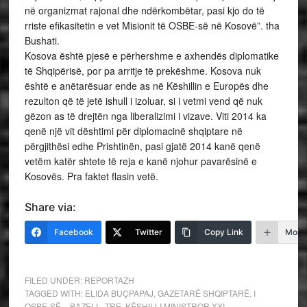
në organizmat rajonal dhe ndërkombëtar, pasi kjo do të
rriste efikasitetin e vet Misionit të OSBE-së në Kosovë”. tha
Bushati.
Kosova është pjesë e përhershme e axhendës diplomatike
të Shqipërisë, por pa arritje të prekëshme. Kosova nuk
është e anëtarësuar ende as në Këshillin e Europës dhe
rezulton që të jetë ishull i izoluar, si i vetmi vend që nuk
gëzon as të drejtën nga liberalizimi i vizave. Viti 2014 ka
qenë një vit dështimi për diplomacinë shqiptare në
përgjithësi edhe Prishtinën, pasi gjatë 2014 kanë qenë
vetëm katër shtete të reja e kanë njohur pavarësinë e
Kosovës. Pra faktet flasin vetë.
Share via:
Facebook
Twitter
Copy Link
More
FILED UNDER:
REPORTAZH
TAGGED WITH:
ELIDA BUÇPAPAJ
,
GAZETARË SHQIPTARË
,
I
OSBE-SË – BAZELI - TRE
,
KËSHILLI MINISTROR XXI