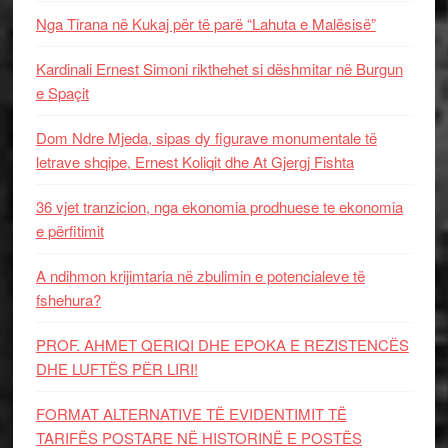
Nga Tirana në Kukaj për të parë “Lahuta e Malësisë”
Kardinali Ernest Simoni rikthehet si dëshmitar në Burgun
e Spaçit
Dom Ndre Mjeda, sipas dy figurave monumentale të
letrave shqipe, Ernest Koliqit dhe At Gjergj Fishta
36 vjet tranzicion, nga ekonomia prodhuese te ekonomia
e përfitimit
A ndihmon krijimtaria në zbulimin e potencialeve të
fshehura?
PROF. AHMET QERIQI DHE EPOKA E REZISTENCЁS
DHE LUFTЁS PЁR LIRI!
FORMAT ALTERNATIVE TË EVIDENTIMIT TË
TARIFËS POSTARE NË HISTORINË E POSTËS