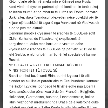
Këto ngjarje përfshirë aneksimin e Krimesë nga Rusia, i
kanë vënë në dyshim parimet që në kontinentin tonë dukej
se kishin triumfuar në mbarim të Luftës së Ftohtë, nënvizoi
Burkhalter, duke “vendosur pikpyetjen nëse objektivi për të
krijuar një bashkësi të sigurtë nga Vankuveri në Vladivostok
a do të jetë më aktual”.
Qendrimi skeptik i kryesuesit të rradhës të OSBE-së zotit
Didier Burhalter, do t’i bashkohej skepticizmit të
përgjithshëm, duke mos harruar të vinim re edhe
kryesuesen e rradhës të OSBE-së që për vitin 2015 do të
jetë Serbia, e njohur për marrëdhëniet speciale që ka me
Rusinë.
“B” SI BAZEL – QYTETI KU U MBAJT KËSHILLI
MINISTROR I 21-TË I OSBE-SË
Bazeli shtrihet buzë lumit Rhin, burimi kryesor i të cilit
gjendet në akullnajat paradiziake të Graubündenit, kantonit
më lindor i Zvicrës, por degë të tij vijnë edhe nga Liqeni i
Konstancës duke përshkuar Zvicrën, Francën, Belgjikën,
Hollandën, Gjermaninë, Austrinë, Liechtensteinin, Italinë.
Rhini vëzhgohet mrekullisht nga Urat e që e kalërojnë duke
i dhënë magjinë qytetit dhe Konfederatës Helvetike lidhjen