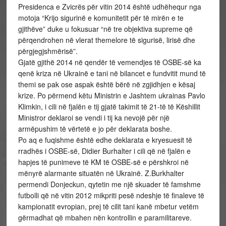
Presidenca e Zvicrës për vitin 2014 është udhëhequr nga
motoja “Krijo sigurinë e komunitetit për të mirën e te
gjithëve” duke u fokusuar “në tre objektiva supreme që
përqendrohen në vlerat themelore të sigurisë, lirisë dhe
përgjegjshmërisë”.
Gjatë gjithë 2014 në qendër të vemendjes të OSBE-së ka
qenë kriza në Ukrainë e tani në bilancet e fundvitit mund të
themi se pak ose aspak është bërë në zgjidhjen e kësaj
krize. Po përmend këtu Ministrin e Jashtem ukrainas Pavlo
Klimkin, i cili në fjalën e tij gjatë takimit të 21-të të Këshillit
Ministror deklaroi se vendi i tij ka nevojë për një
armëpushim të vërtetë e jo për deklarata boshe.
Po aq e fuqishme është edhe deklarata e kryesuesit të
rradhës i OSBE-së, Didier Burhalter i cili që në fjalën e
hapjes të punimeve të KM të OSBE-së e përshkroi në
mënyrë alarmante situatën në Ukrainë. Z.Burkhalter
permendi Donjeckun, qytetin me një skuader të famshme
futbolli që në vitin 2012 mikpriti pesë ndeshje të finaleve të
kampionatit evropian, prej të cilit tani kanë mbetur vetëm
gërmadhat që mbahen nën kontrollin e paramilitareve.