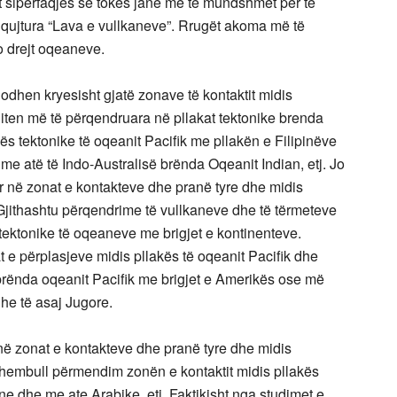
jt sipërfaqjes së tokës janë më të mundshmet për të
uqujtura “Lava e vullkaneve”. Rrugët akoma më të
o drejt oqeaneve.
odhen kryesisht gjatë zonave të kontaktit midis
qiten më të përqendruara në pllakat tektonike brenda
ës tektonike të oqeanit Pacifik me pllakën e Filipinëve
me atë të Indo-Australisë brënda Oqeanit Indian, etj. Jo
r në zonat e kontakteve dhe pranë tyre dhe midis
 Gjithashtu përqendrime të vullkaneve dhe të tërmeteve
 tektonike të oqeaneve me brigjet e kontinenteve.
t e përplasjeve midis pllakës të oqeanit Pacifik dhe
rënda oqeanit Pacifik me brigjet e Amerikës ose më
he të asaj Jugore.
në zonat e kontakteve dhe pranë tyre dhe midis
shembull përmendim zonën e kontaktit midis pllakës
ne dhe me ate Arabike, etj. Faktikisht nga studimet e