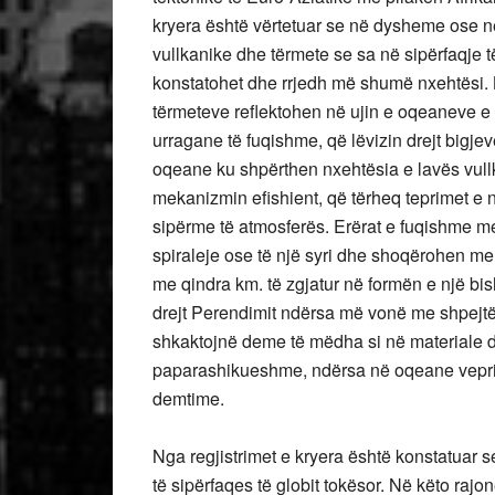
kryera është vërtetuar se në dysheme ose
vullkanike dhe tërmete se sa në sipërfaqje 
konstatohet dhe rrjedh më shumë nxehtësi. 
tërmeteve reflektohen në ujin e oqeaneve e t
urragane të fuqishme, që lëvizin drejt bigj
oqeane ku shpërthen nxehtësia e lavës vull
mekanizmin efishient, që tërheq teprimet e n
sipërme të atmosferës. Erërat e fuqishme me 
spiraleje ose të një syri dhe shoqërohen me
me qindra km. të zgjatur në formën e një bis
drejt Perendimit ndërsa më vonë me shpejtës
shkaktojnë deme të mëdha si në materiale d
paparashikueshme, ndërsa në oqeane veprim
demtime.
Nga regjistrimet e kryera është konstatuar
të sipërfaqes të globit tokësor. Në këto rajo