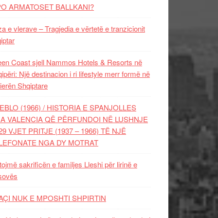
PO ARMATOSET BALLKANI?
za e vlerave – Tragjedia e vërtetë e tranzicionit
iptar
en Coast sjell Nammos Hotels & Resorts në
ipëri: Një destinacion i ri lifestyle merr formë në
ierën Shqiptare
EBLO (1966) / HISTORIA E SPANJOLLES
A VALENCIA QË PËRFUNDOI NË LUSHNJE
29 VJET PRITJE (1937 – 1966) TË NJË
LEFONATE NGA DY MOTRAT
tojmë sakrificën e familjes Lleshi për lirinë e
sovës
AÇI NUK E MPOSHTI SHPIRTIN