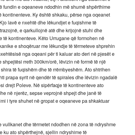
 në fundin e oqeaneve ndodhin më shumë shpërthime
të kontinenteve. Ky është shkaku, përse nga oqeanet
Kjo lavë e nxehtë dhe lëkundjet e fuqishme të
razojnë, e qarkullojnë atë dhe krijojnë stuhi dhe
eve të kontinenteve. Këto Urrugane që formohen në
kanike e shoqëruar me lëkundje të tërmeteve shprehin
xehtësisë nga oqeani për ti kaluar ato deri në pjesët e
shpejtësi rreth 300km/orë, lëvizin në formë të një
 shira të fuqishëm dhe të rrëmbyeshëm. Ato shtrihen
hti prapa syrit në qendër të spirales dhe lëvizin ngadalë
i drejt Poleve. Në sipërfaqje të kontinenteve ato
he në njerëz, sepse veprojnë shpejt dhe janë të
i i tyre shuhet në gropat e oqeaneve pa shkaktuar
 se vullkanet dhe tërmetet ndodhen në zona të ndryshme
ne ku ato shpërthejnë, sjellin ndryshime të