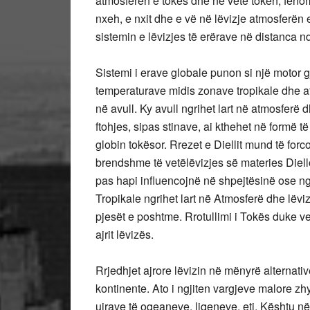
atmosferën e tokës dhe në vetë tokën, fenom
nxeh, e nxit dhe e vë në lëvizje atmosferën e
sistemin e lëvizjes të erërave në distanca 
Sistemi i erave globale punon si një motor 
temperaturave midis zonave tropikale dhe at
në avull. Ky avull ngrihet lart në atmosferë 
ftohjes, sipas stinave, ai kthehet në formë t
globin tokësor. Rrezet e Diellit mund të fo
brendshme të vetëlëvizjes së materies Diell
pas hapi influencojnë në shpejtësinë ose nga
Tropikale ngrihet lart në Atmosferë dhe lëviz
pjesët e poshtme. Rrotullimi i Tokës duke v
ajrit lëvizës.
Rrjedhjet ajrore lëvizin në mënyrë alterna
kontinente. Ato i ngjiten vargjeve malore zh
ujrave të oqeaneve, liqeneve, etj. Kështu në 