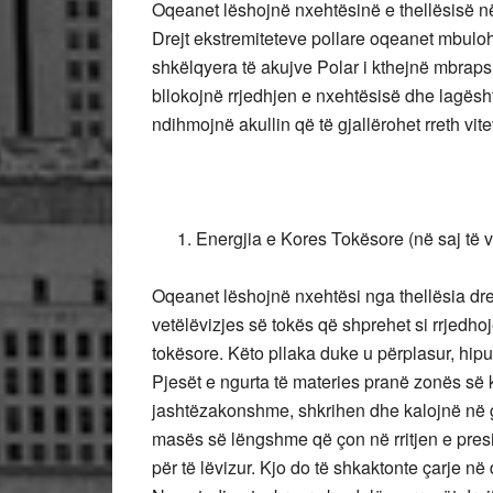
Oqeanet lëshojnë nxehtësinë e thellësisë në
Drejt ekstremiteteve pollare oqeanet mbulo
shkëlqyera të akujve Polar i kthejnë mbrapsh 
bllokojnë rrjedhjen e nxehtësisë dhe lagësh
ndihmojnë akullin që të gjallërohet rreth vite
Energjia e Kores Tokësore (në saj të v
Oqeanet lëshojnë nxehtësi nga thellësia drej
vetëlëvizjes së tokës që shprehet si rrjedhoj
tokësore. Këto pllaka duke u përplasur, hipur
Pjesët e ngurta të materies pranë zonës së k
jashtëzakonshme, shkrihen dhe kalojnë në g
masës së lëngshme që çon në rritjen e presi
për të lëvizur. Kjo do të shkaktonte çarje 