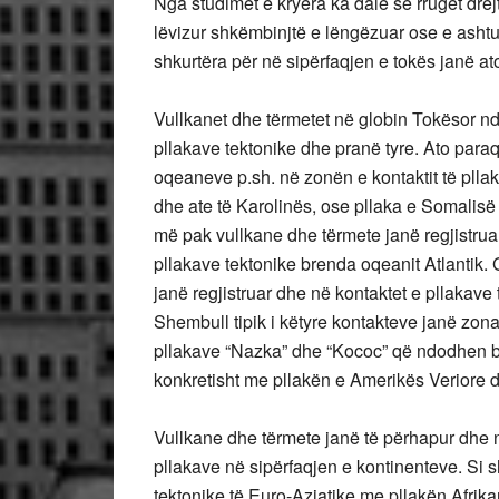
Nga studimet e kryera ka dalë se rrugët dre
lëvizur shkëmbinjtë e lëngëzuar ose e asht
shkurtëra për në sipërfaqjen e tokës janë at
Vullkanet dhe tërmetet në globin Tokësor nd
pllakave tektonike dhe pranë tyre. Ato para
oqeaneve p.sh. në zonën e kontaktit të pllak
dhe ate të Karolinës, ose pllaka e Somalisë 
më pak vullkane dhe tërmete janë regjistrua
pllakave tektonike brenda oqeanit Atlantik.
janë regjistruar dhe në kontaktet e pllakave
Shembull tipik i këtyre kontakteve janë zona
pllakave “Nazka” dhe “Kococ” që ndodhen b
konkretisht me pllakën e Amerikës Veriore d
Vullkane dhe tërmete janë të përhapur dhe 
pllakave në sipërfaqjen e kontinenteve. Si 
tektonike të Euro-Aziatike me pllakën Afrika