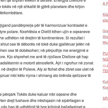
en që shpreh efektin e serave. Energjia Diellore e
A 
 tokës në një shkallë të gjërë planetare dhe krijon
ndërkombëtare.
Kri
shq
gjigand pandërprerje për të harmonizuar kontrastet e
Gre
yre polare. Nxehtësia e Diellit kthen ujin e oqeaneve
Shq
dhe udhëton në drejtim të kontinenteve. Si rezultat i
Riv
ë shiut ose të dëborës në tokë duke gjallëruar jetën në
rcohen ose të dobësohen; në përputhje me energjinë e
PU
ore. Kjo shprehet me anë të njollave Diellore që hap
NG
dalësimin e motorit atmosferik. Ajri i ngrohur në zonat
— 
 në drejtim të Poleve. Aty ai ftohet dhe zbret ose ulet në
TE
epruar mbi këto rryma i shmang ato brënda qelizave të
Kuj
Ko
tive përqark Tokës duke kaluar mbi oqeane dhe
SP
yten drejt fushave dhe rrëshqasin në sipërfaqjen e
çdo hap të udhëtimit të tyre krijojnë ballafaqimet e