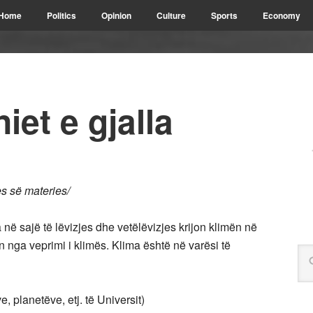
Home
Politics
Opinion
Culture
Sports
Economy
iet e gjalla
es së materies/
 në sajë të lëvizjes dhe vetëlëvizjes krijon klimën në
 nga veprimi i klimës. Klima është në varësi të
e, planetëve, etj. të Universit)