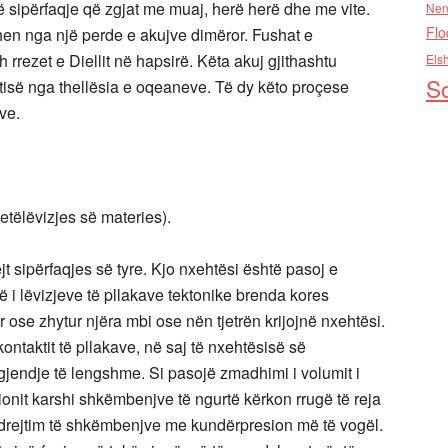
 sipërfaqje që zgjat me muaj, herë herë dhe me vite.
Nen
Flo
hen nga një perde e akujve dimëror. Fushat e
rrezet e Diellit në hapsirë. Këta akuj gjithashtu
Els
So
tisë nga thellësia e oqeaneve. Të dy këto proçese
ve.
etëlëvizjes së materies).
t sipërfaqjes së tyre. Kjo nxehtësi është pasoj e
ë i lëvizjeve të pllakave tektonike brenda kores
 ose zhytur njëra mbi ose nën tjetrën krijojnë nxehtësi.
ontaktit të pllakave, në saj të nxehtësisë së
jendje të lengshme. Si pasojë zmadhimi i volumit i
onit karshi shkëmbenjve të ngurtë kërkon rrugë të reja
në drejtim të shkëmbenjve me kundërpresion më të vogël.