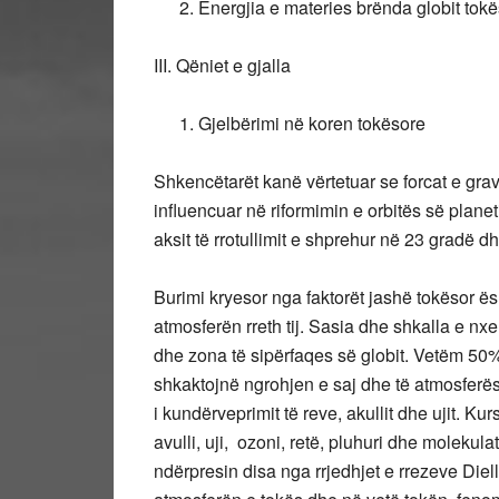
Energjia e materies brënda globit tokë
III. Qëniet e gjalla
Gjelbërimi në koren tokësore
Shkencëtarët kanë vërtetuar se forcat e grav
influencuar në riformimin e orbitës së planet
aksit të rrotullimit e shprehur në 23 gradë d
Burimi kryesor nga faktorët jashë tokësor ës
atmosferën rreth tij. Sasia dhe shkalla e nx
dhe zona të sipërfaqes së globit. Vetëm 50% 
shkaktojnë ngrohjen e saj dhe të atmosferë
i kundërveprimit të reve, akullit dhe ujit. Ku
avulli, uji, ozoni, retë, pluhuri dhe molekulat
ndërpresin disa nga rrjedhjet e rrezeve Diell