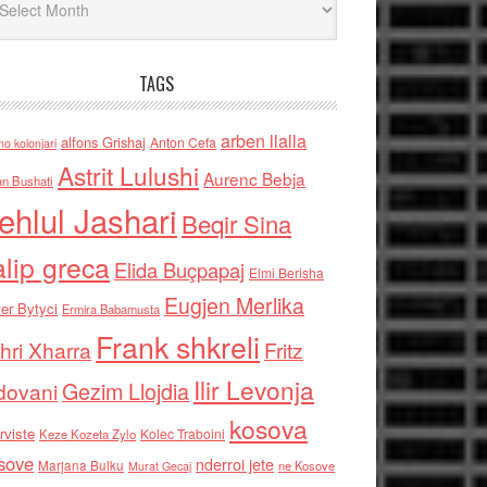
TAGS
arben llalla
alfons Grishaj
Anton Cefa
no kolonjari
Astrit Lulushi
Aurenc Bebja
an Bushati
ehlul Jashari
Beqir Sina
alip greca
Elida Buçpapaj
Elmi Berisha
Eugjen Merlika
er Bytyci
Ermira Babamusta
Frank shkreli
hri Xharra
Fritz
Ilir Levonja
Gezim Llojdia
dovani
kosova
rviste
Kolec Traboini
Keze Kozeta Zylo
sove
nderroi jete
Marjana Bulku
ne Kosove
Murat Gecaj