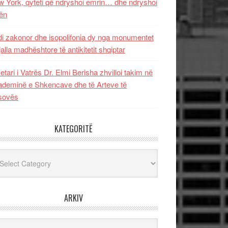
 York, qyteti që ndryshoi emrin… dhe ndryshoi
ën
i zakonor dhe isopolifonia dy nga monumentet
jalla madhështore të antikitetit shqiptar
etari i Vatrës Dr. Elmi Berisha zhvilloi takim në
deminë e Shkencave dhe të Arteve të
sovës
KATEGORITË
egoritë
ARKIV
iv