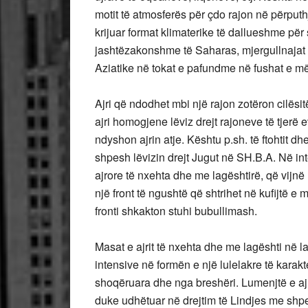
motit të atmosferës për çdo rajon në përputhj
krijuar format klimaterike të dallueshme për s
jashtëzakonshme të Saharas, mjergullnajat 
Aziatike në tokat e pafundme në fushat e më
Ajri që ndodhet mbi një rajon zotëron cilësit
ajri homogjene lëviz drejt rajoneve të tjerë 
ndyshon ajrin atje. Kështu p.sh. të ftohtit d
shpesh lëvizin drejt Jugut në SH.B.A. Në i
ajrore të nxehta dhe me lagështirë, që vijnë
një front të ngushtë që shtrihet në kufijtë e
fronti shkakton stuhi bubullimash.
Masat e ajrit të nxehta dhe me lagështi në l
intensive në formën e një lulelakre të karak
shoqëruara dhe nga breshëri. Lumenjtë e ajri
duke udhëtuar në drejtim të Lindjes me shpe