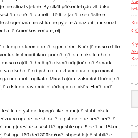
New
e me stinat vjetore. Ky cikël përsëritet çdo vit duke
bot
ecilën zonë të planetit. Të tilla janë nxehtësitë e
të shoqëruara me shira në pyjet e Amazonit, musonat
Kod
e g
dha të Amerikës veriore, etj.
Kry
ë e temperaturës dhe të lagështirës. Kur një masë e tillë
Aka
eventualisht modifikon, por në një farë shkalle dhe e
Ko
he masa e ajrit të thatë që e kanë origjinën në Kanada
ntervale kohe të ndryshme ato zhvendosen nga masat
 nga oqeanet tropikale. Masat ajrore zakonisht formojnë
 mijëra kilometrave mbi sipërfaqjen e tokës. Herë herë
Kat
artësi të ndryshme topografike formojnë stuhi lokale
terizuara nga re me shira të fuqishme dhe herë herë të
t me gjerësi relativisht të ngushtë nga 8 deri në 15km.,
jtësi nga 160 deri 300km/orë, shpeshtojnë stuhitë e
Ark