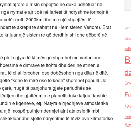
ymat ajrore e rrisin shpejtësinë duke udhëtuar në
 nga rrymat e ajrit që në lartësi të ndryshme formojnë
diametër rreth 2000km dhe me një shpejtësi të
undërt të akrepit të sahatit në Hemisferën Veriore). Erat
e krijuar një sistem re që derdhin shi dhe dëborë në
alba
asll
B
në plot ngjyra të klimës që shprehet me variacionet
shpërsinë e dimrave të ftohtë dhe deri në stinën e
d
rat, të cilat forcohen ose dobësohen nga dita në ditë,
jellë “kohë të mirë ose të keqe” shprehet populli. Jo
Env
e çarë, rrugë të panjohura gjatë periudhës së
Fa
ritjen dhe gjallërimin e planetit duke krijuar kushte
fundin e liqeneve, etj. Natyra e rrjedhjeve atmosferike
ra
Ka një mospërputhje ndërmjet ajrit atmosferik mbi
Inte
shkaktuar dhe sjellë ndryshime të lëvizjeve klimaterike.
Ko