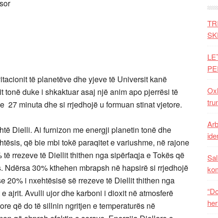
sor
TR
SK
LE
PE
itacionit të planetëve dhe yjeve të Universit kanë
Oxh
it tonë duke i shkaktuar asaj një anim apo pjerrësi të
tru
he 27 minuta dhe si rrjedhojë u formuan stinat vjetore.
Arb
htë Dielli. Ai furnizon me energji planetin tonë dhe
iden
ehtësis, që bie mbi tokë paraqitet e variushme, në rajone
të rrezeve të Diellit thithen nga sipërfaqja e Tokës që
Sal
s. Ndërsa 30% kthehen mbrapsh në hapsirë si rrjedhojë
ko
rse 20% i nxehtësisë së rrezeve të Diellit thithen nga
“Do
 e ajrit. Avulli ujor dhe karboni i dioxit në atmosferë
her
ore që do të sillnin ngritjen e temperaturës në