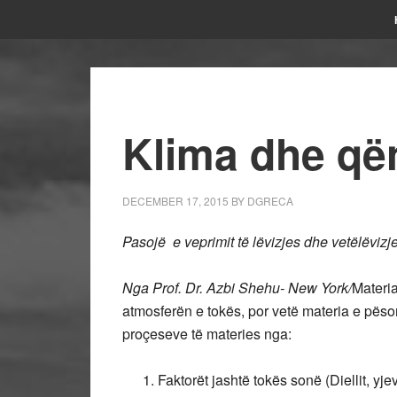
Klima dhe qën
DECEMBER 17, 2015
BY
DGRECA
Pasojë e veprimit të lëvizjes dhe vetëlëvizj
Nga Prof. Dr. Azbi Shehu- New York/
Materia
atmosferën e tokës, por vetë materia e pëson
proçeseve të materies nga:
Faktorët jashtë tokës sonë (Diellit, yjev