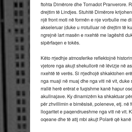
ftohta Dimërore dhe Tornadot Pranverore. Rr
drejtim të Lindjes. Stuhitë Dimërore krijohen
një front moti në formën e nje vorbulle me 
akseleruar (duke u rrotulluar në drejtim të k
ngrejnë lart masën e nxehtë me lagështi duk
sipërfaqen e tokës.
Këto rrjedhje atmosferike reflektojnë histori
vjetore nga akujt shekullorë në lëvizje në a
nxehtë të verës. Si rrjedhojë shkaktohen erë
nga muaji në muaj dhe nga viti në vit, duke s
rrallë herë erërat e fuqishme kanë hapur os
akullnajave. Ky dinamizëm ka shkaktuar përtë
për zhvillimin e bimësisë, poleneve, etj. në 
llogaritet e paqendrueshme nga viti në vit. 
oqeane dhe të atij mbi akujt Polarë që kanë 