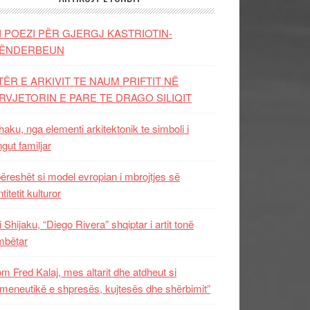
I POEZI PËR GJERGJ KASTRIOTIN-
ËNDERBEUN
TËR E ARKIVIT TE NAUM PRIFTIT NË
RVJETORIN E PARE TE DRAGO SILIQIT
aku, nga elementi arkitektonik te simboli i
ngut familjar
ëreshët si model evropian i mbrojtjes së
titetit kulturor
i Shijaku, “Diego Rivera” shqiptar i artit tonë
mbëtar
m Fred Kalaj, mes altarit dhe atdheut si
meneutikë e shpresës, kujtesës dhe shërbimit”