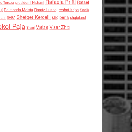
Rafaela Prifti
Rafael
e Tereza
presidenti Nishani
qi
Raimonda Moisiu
Ramiz Lushaj
reshat kripa
Sadik
Shefqet Kercelli
shqiperia
hani
shqiptaret
SHBA
kol Paja
Vatra
Visar Zhiti
Thaci