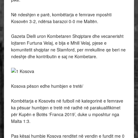
Në ndeshjen e parë, kombëtarja e femrave mposhti
Kosovën 3-2, ndërsa barazoi 0-0 me Maltën.
Gazeta Dielli uron Kombetaren Shqiptare dhe vecanerisht
lojtaren Furtuna Velaj, e bija e Mhill Velaj, pjese e
komunitetit shqiptar ne Stamford, per mrekulline qe beri ne
ndeshje dhe kontributin e saj ne Kombetare.
Kosova pëson edhe humbjen e tretë/
Kombëtarja e Kosovës në futboll në kategorinë e femrave
ka pësuar humbjen e tretë më radhë në parakualifikimet
për Kupën e Botës ‘Franca 2019’, duke u mposhtur nga
Malta 1:3.
Pas kësaj humbje Kosova renditet në vendin e fundit me 0