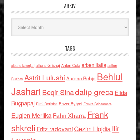
ARKIV
Arkiv
TAGS
arben llalla
alfons Grishaj
Anton Cefa
asllan
albano kolonjari
Behlul
Astrit Lulushi
Aurenc Bebja
Bushati
Jashari
dalip greca
Beqir Sina
Elida
Buçpapaj
Enver Bytyci
Elmi Berisha
Ermira Babamusta
Frank
Eugjen Merlika
Fahri Xharra
shkreli
Ilir
Gezim Llojdia
Fritz radovani