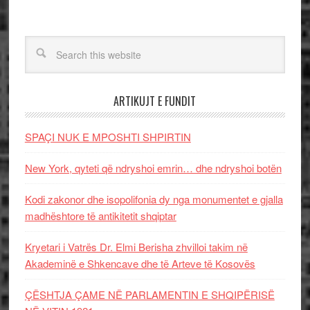
ARTIKUJT E FUNDIT
SPAÇI NUK E MPOSHTI SHPIRTIN
New York, qyteti që ndryshoi emrin… dhe ndryshoi botën
Kodi zakonor dhe isopolifonia dy nga monumentet e gjalla
madhështore të antikitetit shqiptar
Kryetari i Vatrës Dr. Elmi Berisha zhvilloi takim në
Akademinë e Shkencave dhe të Arteve të Kosovës
ÇËSHTJA ÇAME NË PARLAMENTIN E SHQIPËRISË