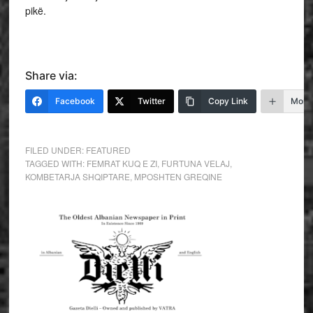
pikë.
Share via:
Facebook
Twitter
Copy Link
More
FILED UNDER:
FEATURED
TAGGED WITH:
FEMRAT KUQ E ZI
,
FURTUNA VELAJ
,
KOMBETARJA SHQIPTARE
,
MPOSHTEN GREQINE