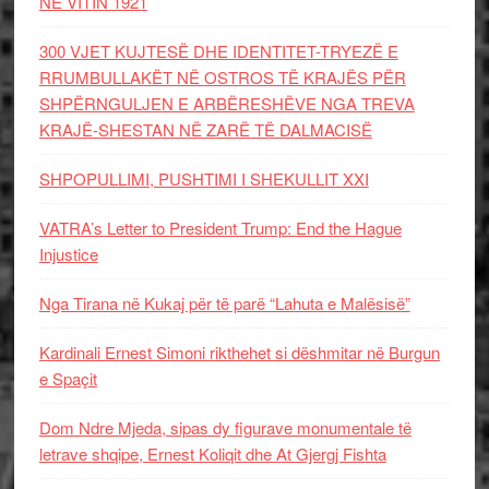
NË VITIN 1921
300 VJET KUJTESË DHE IDENTITET-TRYEZË E
RRUMBULLAKËT NË OSTROS TË KRAJËS PËR
SHPËRNGULJEN E ARBËRESHËVE NGA TREVA
KRAJË-SHESTAN NË ZARË TË DALMACISË
SHPOPULLIMI, PUSHTIMI I SHEKULLIT XXI
VATRA’s Letter to President Trump: End the Hague
Injustice
Nga Tirana në Kukaj për të parë “Lahuta e Malësisë”
Kardinali Ernest Simoni rikthehet si dëshmitar në Burgun
e Spaçit
Dom Ndre Mjeda, sipas dy figurave monumentale të
letrave shqipe, Ernest Koliqit dhe At Gjergj Fishta