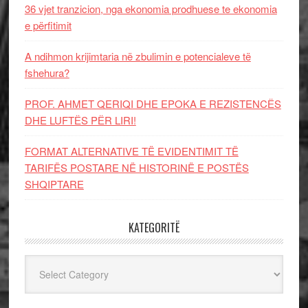
36 vjet tranzicion, nga ekonomia prodhuese te ekonomia
e përfitimit
A ndihmon krijimtaria në zbulimin e potencialeve të
fshehura?
PROF. AHMET QERIQI DHE EPOKA E REZISTENCЁS
DHE LUFTЁS PЁR LIRI!
FORMAT ALTERNATIVE TË EVIDENTIMIT TË
TARIFËS POSTARE NË HISTORINË E POSTËS
SHQIPTARE
KATEGORITË
Kategoritë