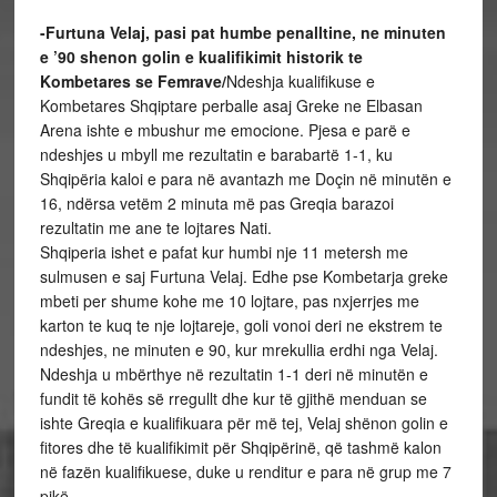
-Furtuna Velaj, pasi pat humbe penalltine, ne minuten
e ’90 shenon golin e kualifikimit historik te
Kombetares se Femrave/
Ndeshja kualifikuse e
Kombetares Shqiptare perballe asaj Greke ne Elbasan
Arena ishte e mbushur me emocione. Pjesa e parë e
ndeshjes u mbyll me rezultatin e barabartë 1-1, ku
Shqipëria kaloi e para në avantazh me Doçin në minutën e
16, ndërsa vetëm 2 minuta më pas Greqia barazoi
rezultatin me ane te lojtares Nati.
Shqiperia ishet e pafat kur humbi nje 11 metersh me
sulmusen e saj Furtuna Velaj. Edhe pse Kombetarja greke
mbeti per shume kohe me 10 lojtare, pas nxjerrjes me
karton te kuq te nje lojtareje, goli vonoi deri ne ekstrem te
ndeshjes, ne minuten e 90, kur mrekullia erdhi nga Velaj.
Ndeshja u mbërthye në rezultatin 1-1 deri në minutën e
fundit të kohës së rregullt dhe kur të gjithë menduan se
ishte Greqia e kualifikuara për më tej, Velaj shënon golin e
fitores dhe të kualifikimit për Shqipërinë, që tashmë kalon
në fazën kualifikuese, duke u renditur e para në grup me 7
pikë.