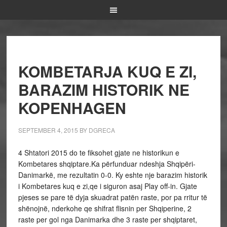
KOMBETARJA KUQ E ZI,
BARAZIM HISTORIK NE
KOPENHAGEN
SEPTEMBER 4, 2015
BY
DGRECA
4 Shtatori 2015 do te fiksohet gjate ne historikun e
Kombetares shqiptare.Ka përfunduar ndeshja Shqipëri-
Danimarkë, me rezultatin 0-0. Ky eshte nje barazim historik
i Kombetares kuq e zi,qe i siguron asaj Play off-in. Gjate
pjeses se pare të dyja skuadrat patën raste, por pa rritur të
shënojnë, nderkohe qe shifrat flisnin per Shqiperine, 2
raste per gol nga Danimarka dhe 3 raste per shqiptaret,