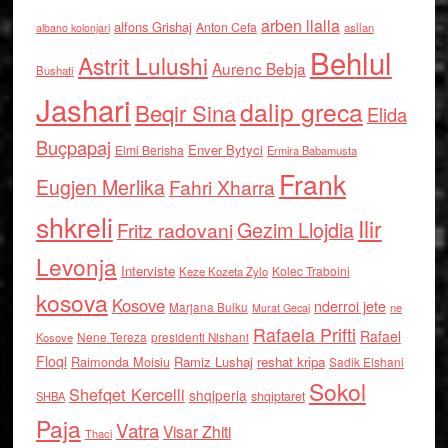
arben llalla
alfons Grishaj
Anton Cefa
asllan
albano kolonjari
Behlul
Astrit Lulushi
Aurenc Bebja
Bushati
Jashari
dalip greca
Beqir Sina
Elida
Buçpapaj
Enver Bytyci
Elmi Berisha
Ermira Babamusta
Frank
Eugjen Merlika
Fahri Xharra
shkreli
Ilir
Gezim Llojdia
Fritz radovani
Levonja
Interviste
Kolec Traboini
Keze Kozeta Zylo
kosova
Kosove
nderroi jete
Marjana Bulku
ne
Murat Gecaj
Rafaela Prifti
Rafael
Nene Tereza
Kosove
presidenti Nishani
Floqi
Raimonda Moisiu
Ramiz Lushaj
reshat kripa
Sadik Elshani
Sokol
Shefqet Kercelli
shqiperia
shqiptaret
SHBA
Paja
Vatra
Visar Zhiti
Thaci