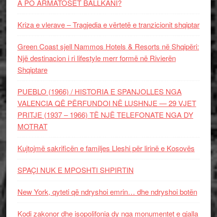
A PO ARMATOSET BALLKANI?
Kriza e vlerave – Tragjedia e vërtetë e tranzicionit shqiptar
Green Coast sjell Nammos Hotels & Resorts në Shqipëri:
Një destinacion i ri lifestyle merr formë në Rivierën
Shqiptare
PUEBLO (1966) / HISTORIA E SPANJOLLES NGA
VALENCIA QË PËRFUNDOI NË LUSHNJE — 29 VJET
PRITJE (1937 – 1966) TË NJË TELEFONATE NGA DY
MOTRAT
Kujtojmë sakrificën e familjes Lleshi për lirinë e Kosovës
SPAÇI NUK E MPOSHTI SHPIRTIN
New York, qyteti që ndryshoi emrin… dhe ndryshoi botën
Kodi zakonor dhe isopolifonia dy nga monumentet e gjalla