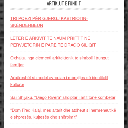
ARTIKUJT E FUNDIT
TRI POEZI PËR GJERGJ KASTRIOTIN-
SKËNDERBEUN
LETËR E ARKIVIT TE NAUM PRIFTIT NË
PERVJETORIN E PARE TE DRAGO SILIQIT
Oxhaku, nga elementi arkitektonik te simboli i trungut
familjar
Arbëreshët si model evropian i mbrojtjes së identitetit
kulturor
Sali Shijaku, “Diego Rivera” shqiptar i artit tonë kombëtar
“Dom Fred Kalaj, mes altarit dhe atdheut si hermeneutikë
e shpresës, kujtesës dhe shërbimit”