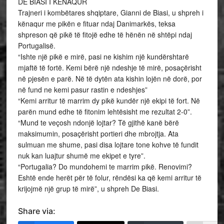
DE BIASI I KENAQUR
Trajneri i kombëtares shqiptare, Gianni de Biasi, u shpreh i
kënaqur me pikën e fituar ndaj Danimarkës, teksa
shpreson që pikë të fitojë edhe të hënën në shtëpi ndaj
Portugalisë.
“Ishte një pikë e mirë, pasi ne kishim një kundërshtarë
mjaftë të fortë. Kemi bërë një ndeshje të mirë, posaçërisht
në pjesën e parë. Në të dytën ata kishin lojën në dorë, por
në fund ne kemi pasur rastin e ndeshjes”
“Kemi arritur të marrim dy pikë kundër një ekipi të fort. Në
parën mund edhe të fitonim lehtësisht me rezultat 2-0”.
“Mund te veçosh ndonjë lojtar? Të gjithë kanë bërë
maksimumin, posaçërisht portieri dhe mbrojtja. Ata
sulmuan me shume, pasi disa lojtare tone kohve të fundit
nuk kan luajtur shumë me ekipet e tyre”.
“Portugalia? Do mundohemi te marrim pikë. Renovimi?
Eshtë ende herët për të folur, rëndësi ka që kemi arritur të
krijojmë një grup të mirë”, u shpreh De Biasi.
Share via: