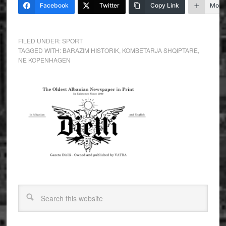
Facebook
Twitter
Copy Link
More
FILED UNDER:
SPORT
TAGGED WITH:
BARAZIM HISTORIK
,
KOMBETARJA SHQIPTARE
,
NE KOPENHAGEN