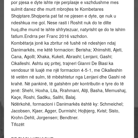
por pjesa e dyte ishte nje perplasje e vazhdushme mes
sulmit danez dhe murit mbrojtes te Kombetares
Shqiptare.Shqiperia pat fat ne pjesen e dyte, qe nuk u
ndeshkua me gol. Nese rasti i Roshit nuk do te dilte
huq,dhe mund te ishte shfrytezuar, natyrisht qe do te ishim
fatlum.Endrra per Franc 2016 vazhdon.
Kombëtarja jonë ka zbritur në fushë në ndeshjen ndaj
Danimarkës, me këtë formacion: Berisha; Xhimshiti, Ajeti,
Cana, Agolli; Xhaka, Kukeli, Abrashi; Lenjani, Gashi;
Cikalleshi. Ashtu siç pritej, trajneri Gianni De Biasi ka
vendosur të luajë me një formacion 4-5-1, me Cikalleshin
të vetëm në sulm, të mbështetur nga Lenjani dhe Gashi në
krahë. Në pankinë, të gatshëm për kontributin e tyre do të
jenë: Shehi, Hoxha, Lila, Rrahmani, Aliji, Basha, Memushaj,
Kaçe, Roshi, Sadiku, Salihi, Balaj.
Ndërkohë, formacioni i Danimarkës është ky: Schmeichel;
Jacobsen, Kjaer, Agger, Durmishi; Hojbjerg, Kvist; Sisto,
Krohn-Dehli, Jorgensen; Bendtner.
Tifozët