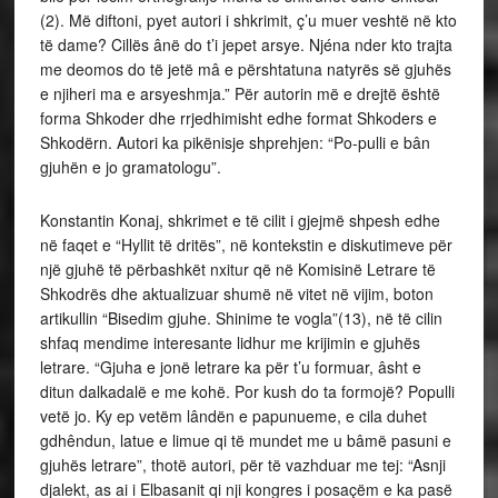
(2). Më diftoni, pyet autori i shkrimit, ç’u muer veshtë në kto
të dame? Cillës ânë do t’i jepet arsye. Njéna nder kto trajta
me deomos do të jetë mâ e përshtatuna natyrës së gjuhës
e njiheri ma e arsyeshmja.” Për autorin më e drejtë është
forma Shkoder dhe rrjedhimisht edhe format Shkoders e
Shkodërn. Autori ka pikënisje shprehjen: “Po-pulli e bân
gjuhën e jo gramatologu”.
Konstantin Konaj, shkrimet e të cilit i gjejmë shpesh edhe
në faqet e “Hyllit të dritës”, në kontekstin e diskutimeve për
një gjuhë të përbashkët nxitur që në Komisinë Letrare të
Shkodrës dhe aktualizuar shumë në vitet në vijim, boton
artikullin “Bisedim gjuhe. Shinime te vogla”(13), në të cilin
shfaq mendime interesante lidhur me krijimin e gjuhës
letrare. “Gjuha e jonë letrare ka për t’u formuar, âsht e
ditun dalkadalë e me kohë. Por kush do ta formojë? Populli
vetë jo. Ky ep vetëm lândën e papunueme, e cila duhet
gdhêndun, latue e limue qi të mundet me u bâmë pasuni e
gjuhës letrare”, thotë autori, për të vazhduar me tej: “Asnji
djalekt, as ai i Elbasanit qi nji kongres i posaçëm e ka pasë