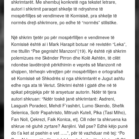
shkrimtarët. Me shembuj konkretë nga tekstet letrare,
autori i shkrimit paraqet shkelje të ndryshme të
mospërfilljes së vendimeve të Komisisë, pra shkelje të
normës drejt-shkrimore, po edhe të “normës” stilistike.
Një shkrim tjetër po për mospërfilljen e vendimeve të
Komisisë është ai i Mark Harapit botuar në revistën “Leka”,
me titullin “Pse gegnisht Manzoni”(19). Ky është një shkrim
polemizues me Skënder Pirron dhe Kolë Ashtën, të cilët
ndonëse lavdërojnë përkthimin e veprës së Manzonit në
shqipen, tërheqin vërejtjen për mospërfilljen e ortografisë
së Komisisë së Shkodrës si nga shkrimtarët e Jugut ashtu
edhe nga ata të Veriut. Shkrimi është i gjatë dhe në të
spikat përpjekja për të arsyetuar autorin. Ndër të tjera
autori shkruan: “Ndër toskë janë shkrimtarë: Asdreni,
Lasgush Poradeci, Mehdi F’rashëri, Lumo Skendo, Shefik
Selenica, Sotir Papahristo, Mitrush Kuteli, Pika (Tasi Miho),
Fan Noli, Çekrezi, Faik Konica, etj. Cili nder ta shkruena ka
shkrue në giuhë zyrtare? Asnjêni. Vall pse? Edhè këjo punë
do t’a ket at psehin e vet …..”, për të vazhduar më tej: “Po