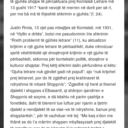
të gjuhës shqipe të përcaktuara prej Komisisë Letrare më
13 gusht 1917 “kanë nevojë të merren në dorë per së rì,
per me bâ mâ të thjeshtë shkrimin e gjuhës.”(f. 24).
Justin Rrota, 13 vjet pas mbajtjes së Komisisë, më 1931,
në “Hyllin e dritës”, botoi me pseudonimin Iris shkrimin
“Rreth problemit të gjûhës letrare” (11), ku aktualizon
krijimin e një gjuhe letrare të përbashkët, duke nënvizuar
qartë vështirësitë që shoqërojnë krijimin e një gjuhe të
përbashkët, sidomos për kontekstin politik, shoqëror e
kulturor shqiptar. Prej këtij shkrimi dalin përfundime si këto:
“Gjuha letrare nuk gjindet gadi në popull”; ajo “nuk krijohet
prej letrarvet, por do të zgjidhet prej krahinavet të
ndryshme të mbarë Shqypnís”; “Zgjedhë nji herë si themel
djalekti i shqypes s’Elbasanit, qi shênjon qandrren e
Shqypnís së soçme, e dá kështu në parim çashtja e
fonetikës, âsht të bieremi tue luftue per njanin a tjetrin
djalekt a nendjalekt të sa vise¬ve të ndryshme, banue prej
shqyptarësh.”, për të vazhduar më tej: “Me kaq s’don me
thânë se do t’a mârrim shqypen mbyllasyzash prej djalektit