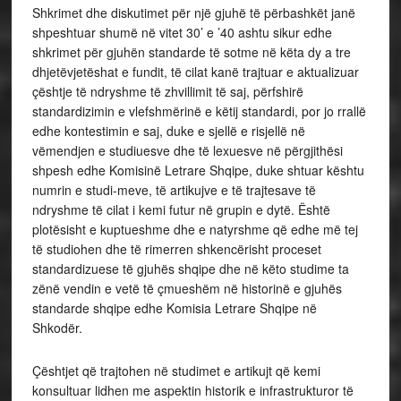
Shkrimet dhe diskutimet për një gjuhë të përbashkët janë
shpeshtuar shumë në vitet 30’ e ’40 ashtu sikur edhe
shkrimet për gjuhën standarde të sotme në këta dy a tre
dhjetëvjetëshat e fundit, të cilat kanë trajtuar e aktualizuar
çështje të ndryshme të zhvillimit të saj, përfshirë
standardizimin e vlefshmërinë e këtij standardi, por jo rrallë
edhe kontestimin e saj, duke e sjellë e risjellë në
vëmendjen e studiuesve dhe të lexuesve në përgjithësi
shpesh edhe Komisinë Letrare Shqipe, duke shtuar kështu
numrin e studi-meve, të artikujve e të trajtesave të
ndryshme të cilat i kemi futur në grupin e dytë. Është
plotësisht e kuptueshme dhe e natyrshme që edhe më tej
të studiohen dhe të rimerren shkencërisht proceset
standardizuese të gjuhës shqipe dhe në këto studime ta
zënë vendin e vetë të çmueshëm në historinë e gjuhës
standarde shqipe edhe Komisia Letrare Shqipe në
Shkodër.
Çështjet që trajtohen në studimet e artikujt që kemi
konsultuar lidhen me aspektin historik e infrastrukturor të