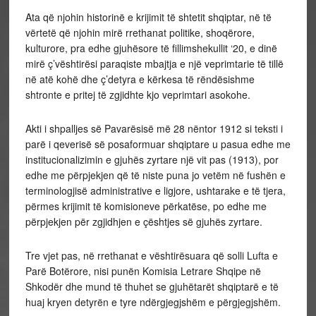
Ata që njohin historinë e krijimit të shtetit shqiptar, në të
vërtetë që njohin mirë rrethanat politike, shoqërore,
kulturore, pra edhe gjuhësore të fillimshekullit ‘20, e dinë
mirë ç’vështirësi paraqiste mbajtja e një veprimtarie të tillë
në atë kohë dhe ç’detyra e kërkesa të rëndësishme
shtronte e pritej të zgjidhte kjo veprimtari asokohe.
Akti i shpalljes së Pavarësisë më 28 nëntor 1912 si teksti i
parë i qeverisë së posaformuar shqiptare u pasua edhe me
institucionalizimin e gjuhës zyrtare një vit pas (1913), por
edhe me përpjekjen që të niste puna jo vetëm në fushën e
terminologjisë administrative e ligjore, ushtarake e të tjera,
përmes krijimit të komisioneve përkatëse, po edhe me
përpjekjen për zgjidhjen e çështjes së gjuhës zyrtare.
Tre vjet pas, në rrethanat e vështirësuara që solli Lufta e
Parë Botërore, nisi punën Komisia Letrare Shqipe në
Shkodër dhe mund të thuhet se gjuhëtarët shqiptarë e të
huaj kryen detyrën e tyre ndërgjegjshëm e përgjegjshëm.