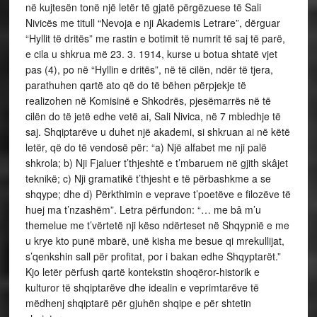
në kujtesën tonë një letër të gjatë përgëzuese të Sali
Nivicës me titull “Nevoja e nji Akademis Letrare”, dërguar
“Hyllit të dritës” me rastin e botimit të numrit të saj të parë,
e cila u shkrua më 23. 3. 1914, kurse u botua shtatë vjet
pas (4), po në “Hyllin e dritës”, në të cilën, ndër të tjera,
parathuhen qartë ato që do të bëhen përpjekje të
realizohen në Komisinë e Shkodrës, pjesëmarrës në të
cilën do të jetë edhe vetë ai, Sali Nivica, në 7 mbledhje të
saj. Shqiptarëve u duhet një akademi, si shkruan ai në këtë
letër, që do të vendosë për: “a) Një alfabet me nji palë
shkrola; b) Nji Fjaluer t’thjeshtë e t’mbaruem në gjith skâjet
teknikë; c) Nji gramatikë t’thjesht e të përbashkme a se
shqype; dhe d) Përkthimin e veprave t’poetëve e filozëve të
huej ma t’nzashëm”. Letra përfundon: “… me bâ m’u
themelue me t’vërtetë nji këso ndërteset në Shqypnië e me
u krye kto punë mbarë, unë kisha me besue qi mrekullijat,
s’qenkshin sall për profitat, por i bakan edhe Shqyptarët.”
Kjo letër përfush qartë kontekstin shoqëror-historik e
kulturor të shqiptarëve dhe idealin e veprimtarëve të
mëdhenj shqiptarë për gjuhën shqipe e për shtetin