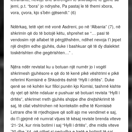
jemi, p.t. “bora” jo ndryshe, Pa pastaj le të themi xbora,
vora, çvora, kjo s’bën gjësendi.” (6)
Ndërkaq, tetë vjet më vonë Asdreni, po në “Albania” (7), në
shkrimin që do të botojë këtu, shprehet se “… pasi të
vendosim një alfabet të përgjithshëm, ndihet nevoja t’i jepet
një drejtim edhe gjuhës, duke i bashkuar që të dy dialektet
toskërishten dhe gegërishten…” .
Njëra ndër revistat ku u botuan një numër jo i vogël
shkrimesh gjuhësore e që do të kenë pikë vështrimi e pikë
referimi Komisinë e Shkodrës është “Hylli i dritës”. Duke
qenë se në kohën kur filloi punën kjo Komisi, tashmë kishte
dy vjet që ishte ndaluar e pushuar së botuari revista “Hylli i
dritës”, shkrimet rreth gjuhës shqipe dhe drejtshkrimit të
saj, të cilat vështrohen në kontekstin edhe të Komisisë
Letrare dhe të rrjedhojave që solli ajo me vendimet e saj,
do t’i gjejmë në numrat vijues të kësaj reviste brenda viteve
‘21-‘24, kur rinis botimi i saj “Hylli i dritës”, dhe midis viteve
’30 dhe ’44, që njihet si periudha e tretë e botimit të saj,