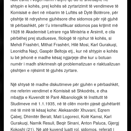
shtypin e kohës, prej kohës së zyrtarizimit të vendimeve të
Komisisë e deri në mbarim të Luftës së Dytë Botërore, për
çështje të ndryshme gjuhësore dhe sidomos për një gjuhë
të përbashkët, për t’u intensifikuar sidomos pas krijimit më
1928 të Akademisë Letrare nga Ministria e Arsimit, e cila
përbëhej prej studiuesve, filologë të njohur të kohës, si
Mehdi Frashëri, Mithat Frashëri, Hilë Mosi, Karl Gurakuqi,
Leonidha Naçi, Gaspër Beltoja etj., kur në shtypin e kohës
iu bë jehonë e madhe kësaj ngjarjeje dhe kur u botuan
numër i madh shkrimesh që problematizuan e riaktualizuan
çështjen e njësimit të gjuhës zyrtare.
Një shtysë të madhe diskutimeve për gjuhën e përbashkët,
me referim vendimet e Komisisë së Shkodrës, e dha
mbajtja e Kuvendit të Parë Albanologjik të Institutit të
Studimeve më 1.1.1935, në të cilën morën pjesë gjuhëtarët
më të mirë të kësaj kohe: Aleksandër Xhuvani, Eqrem
Çabej, Dhimitër Berati, Mati Logoreci, Kolë Kamsi, Karl
Gurakuqi, Namik Resuli, Beqir Sinani, Anton Paluca, Gjergj
Kokoshi (21). Në atë kuvend luajti rol, sidomos, referati i