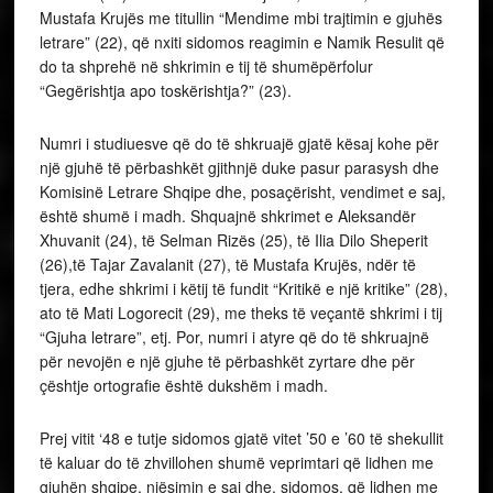
Mustafa Krujës me titullin “Mendime mbi trajtimin e gjuhës
letrare” (22), që nxiti sidomos reagimin e Namik Resulit që
do ta shprehë në shkrimin e tij të shumëpërfolur
“Gegërishtja apo toskërishtja?” (23).
Numri i studiuesve që do të shkruajë gjatë kësaj kohe për
një gjuhë të përbashkët gjithnjë duke pasur parasysh dhe
Komisinë Letrare Shqipe dhe, posaçërisht, vendimet e saj,
është shumë i madh. Shquajnë shkrimet e Aleksandër
Xhuvanit (24), të Selman Rizës (25), të Ilia Dilo Sheperit
(26),të Tajar Zavalanit (27), të Mustafa Krujës, ndër të
tjera, edhe shkrimi i këtij të fundit “Kritikë e një kritike” (28),
ato të Mati Logorecit (29), me theks të veçantë shkrimi i tij
“Gjuha letrare”, etj. Por, numri i atyre që do të shkruajnë
për nevojën e një gjuhe të përbashkët zyrtare dhe për
çështje ortografie është dukshëm i madh.
Prej vitit ‘48 e tutje sidomos gjatë vitet ’50 e ’60 të shekullit
të kaluar do të zhvillohen shumë veprimtari që lidhen me
gjuhën shqipe, njësimin e saj dhe, sidomos, që lidhen me