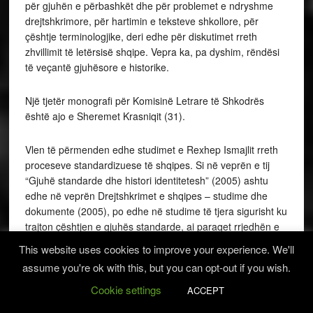
për gjuhën e përbashkët dhe për problemet e ndryshme
drejtshkrimore, për hartimin e teksteve shkollore, për
çështje terminologjike, deri edhe për diskutimet rreth
zhvillimit të letërsisë shqipe. Vepra ka, pa dyshim, rëndësi
të veçantë gjuhësore e historike.
Një tjetër monografi për Komisinë Letrare të Shkodrës
është ajo e Sheremet Krasniqit (31).
Vlen të përmenden edhe studimet e Rexhep Ismajlit rreth
proceseve standardizuese të shqipes. Si në veprën e tij
“Gjuhë standarde dhe histori identitetesh” (2005) ashtu
edhe në veprën Drejtshkrimet e shqipes – studime dhe
dokumente (2005), po edhe në studime të tjera sigurisht ku
trajton çështjen e gjuhës standarde, ai paraqet rrjedhën e
zhvillimeve në fushën e standardizimit të shqipes në
This website uses cookies to improve your experience. We'll
Prishtinë e nëTiranë duke ndriçuar aspekte të politikës dhe
assume you're ok with this, but you can opt-out if you wish.
të planifikimit gjuhësor, të krijimi të gjuhës standarde e të
statusit të saj në raport me variantet e tjera letrare dhe në
Cookie settings
ACCEPT
raport me rrethanat e kushtet në kontekste të ndryshme