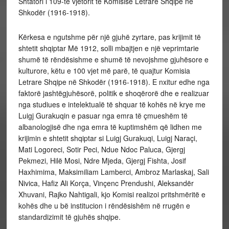
Shtatori i 109-të vjetorit të Komisisë Letrare Shqipe në
Shkodër (1916-1918).
Kërkesa e ngutshme për një gjuhë zyrtare, pas krijimit të
shtetit shqiptar Më 1912, solli mbajtjen e një veprimtarie
shumë të rëndësishme e shumë të nevojshme gjuhësore e
kulturore, këtu e 100 vjet më parë, të quajtur Komisia
Letrare Shqipe në Shkodër (1916-1918). E nxitur edhe nga
faktorë jashtëgjuhësorë, politik e shoqërorë dhe e realizuar
nga studiues e intelektualë të shquar të kohës në krye me
Luigj Gurakuqin e pasuar nga emra të çmueshëm të
albanologjisë dhe nga emra të kuptimshëm që lidhen me
krijimin e shtetit shqiptar si Luigj Gurakuqi, Luigj Naraçi,
Mati Logoreci, Sotir Peci, Ndue Ndoc Paluca, Gjergj
Pekmezi, Hilë Mosi, Ndre Mjeda, Gjergj Fishta, Josif
Haxhimima, Maksimiliam Lamberci, Ambroz Marlaskaj, Sali
Nivica, Hafiz Ali Korça, Vinçenc Prendushi, Aleksandër
Xhuvani, Rajko Nahtigali, kjo Komisi realizoi pritshmëritë e
kohës dhe u bë institucion i rëndësishëm në rrugën e
standardizimit të gjuhës shqipe.