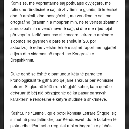
Komisisë, me veprimtarinë saj pothuajse dyvjeçare, me
rolin dhe rëndësinë e saj në zhvillimin e gjuhës, të letërsisë,
dhe të arsimit, dhe, posaçërisht, me vendimet e saj, me
ortografinë (pranimin a mospranimin, në të vërtetë zbatimin
a moszbatimin e vendimeve të saj), si dhe me rrjedhojat
për veprim¬taritë pasuese shkencore, letrare e arsimore
sidomos në gjysmën e parë të shekullit ’20, por
aktualizojnë edhe vlefshmërinë e saj në raport me ngjarjet
e tjera dhe sidomos në raport me Kongresin e
Drejtshkrimit.
Duke qenë se është e pamundur këtu të paraqiten
kronologjikisht të gjitha ato që janë shkruar për Komisinë
Letrare Shqipe në këtë rreth të gjatë kohor, kam qenë e
detyruar të bëj një përzgjedhje që ka pasur parasysh
karakterin e rëndësinë e këtyre studime a shkrimeve.
Kështu, në “Laime”, që e botoi Komisia Letrare Shqipe, siç
shihet në parafjalën drejtuar Kënduesvet, do të botohen të
plota edhe “Parimet e rregullat mbi orthografin e gjuhës