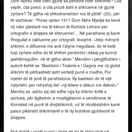
Dom Ndreu vetë cilën gjuhë ka përdorë ndër shkrimet? Cila
vepër, cila poezi, a cila prozë âsht e shkrueme në gjuhë
zyrtare? Të gjitha në shkodranishten ma të plotë” (20), për
të vazhduar: “Porse vjeten 1917 Dom Ndre Mjedja ka kenë
nji nder pjestarë ma të kënun të Komisis Letrare per
ortografin e shqipes së shkrueme!… Në parathane qi kanë
Rregullat e caktueme per ortografi, lexojmë: «këjo mënyrë
shkrimi, e diftueme me anë t’atyne rregullave, do të ketë
fuqi zyrtare edhe do të shtihet perdorimi i kësaj pa kurrnji
jashtërregullim, në të gjitha aktet.” Mendimi i përgjithshëm i
autorit është se “Bashkimi i Tosknis e i Gegnis me nji giuhë
shkrimi të përbashkët asht vertetë punë e madhe, Por
mjetet do të jenë të pershtatuna. Ky bashkim do të vijë
natyrisht, per ndryshej del «nji letere e dekun me dekret»”
Mendoj se, ashtu siç del edhe nga ky shkrim kritik e
qortues, për ligjësimin a mosligjësimin e vendimeve të
Komisisë në punë të drejtshkrimit, rol të rëndësishëm kanë
pasur pikërisht shkrimtarët e të dy krahëve gjuhësorë të
shqipes.
Nuk është i vogël numri i atyre që do të shkruajnë në