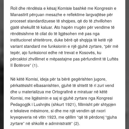
Roli dhe rëndësia e kësaj Komisie bashkë me Kongresin e
Manastirit përçuan mesazhe e reflektime largvajtëse për
proceset standardizuese të shqipes, që do të zhvillohen
gjatë shekullit të kaluar. Ato hapën rrugën për vendime të
rëndësishme të cilat do të ligjësohen më pas nga
institucionet shtetërore, duke bërë që shqipja të ketë një
variant standard me funksionin e një gjuhë zyrtare, “për më
tepër, ajo funksionoi edhe në trevat e Kosovës, ku
përcaktoi zhvillimet e mëpastajme pas përfundimit të Luftës
II Botërore” (1).
Në këtë Komisi, ideja për ta bërë gegërishten jugore,
përkatësisht elbasanishten, gjuhë të shtetit të ri zuri vend
dhe u materializua me Ortografinë e miratuar në këtë
Komisi, me ligjësimin e saj si gjuhë zyrtare nga Kongresi
Pedagogjik i Lushnjës (shkurt 1921), fillimisht për shtypjen
e teksteve mësimore, si dhe me një vendim që nxori
kryeqeveria në vitin 1923, me qëllim “që të përdorej “gjuha
zyrtare” në shkollë e administratë” (2).