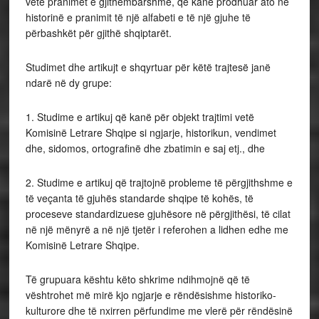
vetë pranimet e gjithëmbarshme, që kanë prodhuar ato në
historinë e pranimit të një alfabeti e të një gjuhe të
përbashkët për gjithë shqiptarët.
Studimet dhe artikujt e shqyrtuar për këtë trajtesë janë
ndarë në dy grupe:
1. Studime e artikuj që kanë për objekt trajtimi vetë
Komisinë Letrare Shqipe si ngjarje, historikun, vendimet
dhe, sidomos, ortografinë dhe zbatimin e saj etj., dhe
2. Studime e artikuj që trajtojnë probleme të përgjithshme e
të veçanta të gjuhës standarde shqipe të kohës, të
proceseve standardizuese gjuhësore në përgjithësi, të cilat
në një mënyrë a në një tjetër i referohen a lidhen edhe me
Komisinë Letrare Shqipe.
Të grupuara kështu këto shkrime ndihmojnë që të
vështrohet më mirë kjo ngjarje e rëndësishme historiko-
kulturore dhe të nxirren përfundime me vlerë për rëndësinë