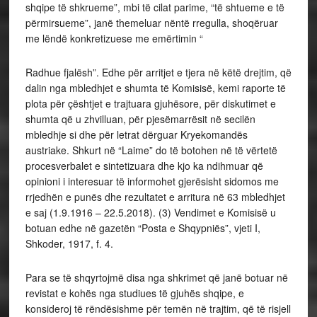
shqipe të shkrueme”, mbi të cilat parime, “të shtueme e të
përmirsueme”, janë themeluar nëntë rregulla, shoqëruar
me lëndë konkretizuese me emërtimin “
Radhue fjalësh”. Edhe për arritjet e tjera në këtë drejtim, që
dalin nga mbledhjet e shumta të Komisisë, kemi raporte të
plota për çështjet e trajtuara gjuhësore, për diskutimet e
shumta që u zhvilluan, për pjesëmarrësit në secilën
mbledhje si dhe për letrat dërguar Kryekomandës
austriake. Shkurt në “Laime” do të botohen në të vërtetë
procesverbalet e sintetizuara dhe kjo ka ndihmuar që
opinioni i interesuar të informohet gjerësisht sidomos me
rrjedhën e punës dhe rezultatet e arritura në 63 mbledhjet
e saj (1.9.1916 – 22.5.2018). (3) Vendimet e Komisisë u
botuan edhe në gazetën “Posta e Shqypniës”, vjeti I,
Shkoder, 1917, f. 4.
Para se të shqyrtojmë disa nga shkrimet që janë botuar në
revistat e kohës nga studiues të gjuhës shqipe, e
konsideroj të rëndësishme për temën në trajtim, që të risjell