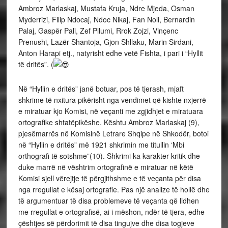
Ambroz Marlaskaj, Mustafa Kruja, Ndre Mjeda, Osman
Myderrizi, Filip Ndocaj, Ndoc Nikaj, Fan Noli, Bernardin
Palaj, Gaspër Pali, Zef Pllumi, Rrok Zojzi, Vinçenc
Prenushi, Lazër Shantoja, Gjon Shllaku, Marin Sirdani,
Anton Harapi etj., natyrisht edhe vetë Fishta, i pari i “Hyllit
të dritës”. (
Në “Hyllin e dritës” janë botuar, pos të tjerash, mjaft
shkrime të nxitura pikërisht nga vendimet që kishte nxjerrë
e miratuar kjo Komisi, në veçanti me zgjidhjet e miratuara
ortografike shtatëpikëshe. Kështu Ambroz Marlaskaj (9),
pjesëmarrës në Komisinë Letrare Shqipe në Shkodër, botoi
në “Hyllin e dritës” më 1921 shkrimin me titullin ‘Mbi
orthografi të sotshme”(10). Shkrimi ka karakter kritik dhe
duke marrë në vështrim ortografinë e miratuar në këtë
Komisi sjell vërejtje të përgjithshme e të veçanta për disa
nga rregullat e kësaj ortografie. Pas një analize të hollë dhe
të argumentuar të disa problemeve të veçanta që lidhen
me rregullat e ortografisë, ai i mëshon, ndër të tjera, edhe
çështjes së përdorimit të disa tingujve dhe disa togjeve