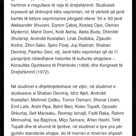
hartimin e rregullave të reja të drejtshkrimit. Studiuesit
kryesorë që shënojnë këto veprimtari, në të vërtetë që janë
bartës të këtyre veprimtarive përgjatë viteve ’50 e ’60 janë
Aleksandër Xhuvani, Eqrem Çabej, Kostaq Cipo, Osman
Myderrizi, Mahir Domi, Kolë Ashta, Aleks Buda, Dhimitër
Shuteriqi, Androkli Kostallari, Lirak Dodbiba, Zijaudin
Kodra, Zihni Sako, Spiro Floqi, Jup Kastrati, Shaban
Demiraj, Pashko Geci, etj. Janë këto veprimtari që do t’i
paraprijnë mbledhjeve historike të kulturës shqiptare –
Konsultës Gjuhësore të Prishtinës (1968) dhe Kongresit të
Drejtshkrimit (1972).
Në studimet e dhjetëvjetëshave në vijim, në studimet e
studiuesve si Shaban Demiraj, Idriz Ajeti, Androkli
Kostallari, Mehmet Çeliku, Tomor Osmani, Xhevat Lloshi,
Emil Lafe, Arshi Pipa, Bahri Beci, Kolec Topalli, Gjovalin
Shkurtaj, Seit Mansaku, Rexhep Ismajli, Fadil Raka, Rahmi
Memushaj, Isa Bajçinca, Miço Samara, Artan Haxhi, Tefë
Topalli dhe të shumë të tjerëve, në studimet e tyre pra për
gjuhën standarde shqipe, do të merren e rimerren shpesh