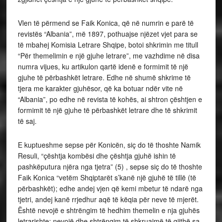
Vlen të përmend se Faik Konica, që në numrin e parë të
revistës “Albania”, më 1897, pothuajse njëzet vjet para se
të mbahej Komisia Letrare Shqipe, botoi shkrimin me titull
“Për themelimin e një gjuhe letrare”, me vazhdime në disa
numra vijues, ku artikulon qartë idenë e formimit të një
gjuhe të përbashkët letrare. Edhe në shumë shkrime të
tjera me karakter gjuhësor, që ka botuar ndër vite në
“Albania”, po edhe në revista të kohës, ai shtron çështjen e
formimit të një gjuhe të përbashkët letrare dhe të shkrimit
të saj.
E kuptueshme sepse për Konicën, siç do të thoshte Namik
Resuli, “çështja kombësi dhe çështja gjuhë ishin të
pashkëputura njëra nga tjetra” (5) , sepse siç do të thoshte
Faik Konica “vetëm Shqiptarët s’kanë një gjuhë të tillë (të
përbashkët); edhe andej vjen që kemi mbetur të ndarë nga
tjetri, andej kanë rrjedhur aqë të këqia për neve të mjerët.
Është nevojë e shtrëngim të hedhim themelin e nja gjuhës
letrarishte; nevojë dhe shtrëngim të shkruajmë të gjithë sa