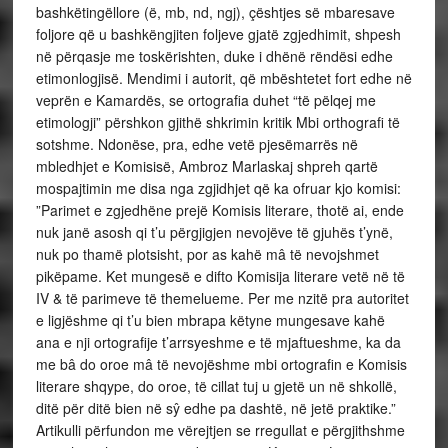
bashkëtingëllore (ë, mb, nd, ngj), çështjes së mbaresave
foljore që u bashkëngjiten foljeve gjatë zgjedhimit, shpesh
në përqasje me toskërishten, duke i dhënë rëndësi edhe
etimonlogjisë. Mendimi i autorit, që mbështetet fort edhe në
veprën e Kamardës, se ortografia duhet “të pëlqej me
etimologji” përshkon gjithë shkrimin kritik Mbi orthografi të
sotshme. Ndonëse, pra, edhe vetë pjesëmarrës në
mbledhjet e Komisisë, Ambroz Marlaskaj shpreh qartë
mospajtimin me disa nga zgjidhjet që ka ofruar kjo komisi:
”Parimet e zgjedhëne prejë Komisis literare, thotë ai, ende
nuk janë asosh qi t’u përgjigjen nevojëve të gjuhës t’ynë,
nuk po thamë plotsisht, por as kahë mâ të nevojshmet
pikëpame. Ket mungesë e difto Komisija literare vetë në të
IV & të parimeve të themelueme. Per me nzitë pra autoritet
e ligjëshme qi t’u bien mbrapa këtyne mungesave kahë
ana e nji ortografije t’arrsyeshme e të mjaftueshme, ka da
me bâ do oroe mâ të nevojëshme mbi ortografin e Komisis
literare shqype, do oroe, të cillat tuj u gjetë un në shkollë,
ditë për ditë bien në sŷ edhe pa dashtë, në jetë praktike.”
Artikulli përfundon me vërejtjen se rregullat e përgjithshme