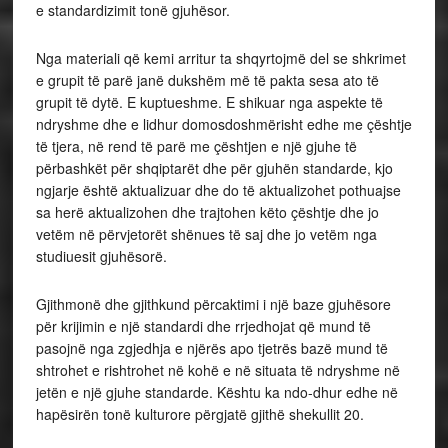
e standardizimit tonë gjuhësor.
Nga materiali që kemi arritur ta shqyrtojmë del se shkrimet
e grupit të parë janë dukshëm më të pakta sesa ato të
grupit të dytë. E kuptueshme. E shikuar nga aspekte të
ndryshme dhe e lidhur domosdoshmërisht edhe me çështje
të tjera, në rend të parë me çështjen e një gjuhe të
përbashkët për shqiptarët dhe për gjuhën standarde, kjo
ngjarje është aktualizuar dhe do të aktualizohet pothuajse
sa herë aktualizohen dhe trajtohen këto çështje dhe jo
vetëm në përvjetorët shënues të saj dhe jo vetëm nga
studiuesit gjuhësorë.
Gjithmonë dhe gjithkund përcaktimi i një baze gjuhësore
për krijimin e një standardi dhe rrjedhojat që mund të
pasojnë nga zgjedhja e njërës apo tjetrës bazë mund të
shtrohet e rishtrohet në kohë e në situata të ndryshme në
jetën e një gjuhe standarde. Kështu ka ndo-dhur edhe në
hapësirën tonë kulturore përgjatë gjithë shekullit 20.