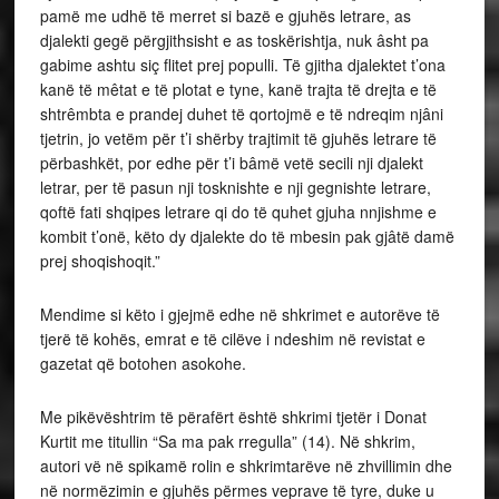
pamë me udhë të merret si bazë e gjuhës letrare, as
djalekti gegë përgjithsisht e as toskërishtja, nuk âsht pa
gabime ashtu siç flitet prej populli. Të gjitha djalektet t’ona
kanë të mêtat e të plotat e tyne, kanë trajta të drejta e të
shtrêmbta e prandej duhet të qortojmë e të ndreqim njâni
tjetrin, jo vetëm për t’i shërby trajtimit të gjuhës letrare të
përbashkët, por edhe për t’i bâmë vetë secili nji djalekt
letrar, per të pasun nji tosknishte e nji gegnishte letrare,
qoftë fati shqipes letrare qi do të quhet gjuha nnjishme e
kombit t’onë, këto dy djalekte do të mbesin pak gjâtë damë
prej shoqishoqit.”
Mendime si këto i gjejmë edhe në shkrimet e autorëve të
tjerë të kohës, emrat e të cilëve i ndeshim në revistat e
gazetat që botohen asokohe.
Me pikëvështrim të përafërt është shkrimi tjetër i Donat
Kurtit me titullin “Sa ma pak rregulla” (14). Në shkrim,
autori vë në spikamë rolin e shkrimtarëve në zhvillimin dhe
në normëzimin e gjuhës përmes veprave të tyre, duke u