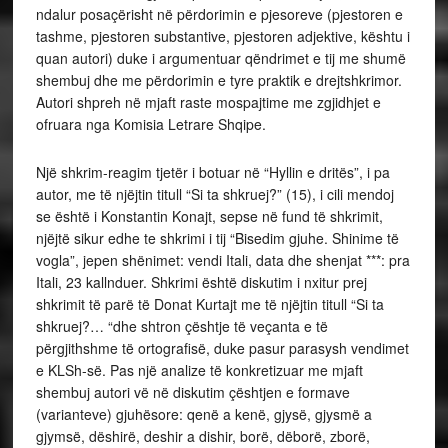
ndalur posaçërisht në përdorimin e pjesoreve (pjestoren e
tashme, pjestoren substantive, pjestoren adjektive, kështu i
quan autori) duke i argumentuar qëndrimet e tij me shumë
shembuj dhe me përdorimin e tyre praktik e drejtshkrimor.
Autori shpreh në mjaft raste mospajtime me zgjidhjet e
ofruara nga Komisia Letrare Shqipe.
Një shkrim-reagim tjetër i botuar në “Hyllin e dritës”, i pa
autor, me të njëjtin titull “Si ta shkruej?” (15), i cili mendoj
se është i Konstantin Konajt, sepse në fund të shkrimit,
njëjtë sikur edhe te shkrimi i tij “Bisedim gjuhe. Shinime të
vogla”, jepen shënimet: vendi Itali, data dhe shenjat ***: pra
Itali, 23 kallnduer. Shkrimi është diskutim i nxitur prej
shkrimit të parë të Donat Kurtajt me të njëjtin titull “Si ta
shkruej?… “dhe shtron çështje të veçanta e të
përgjithshme të ortografisë, duke pasur parasysh vendimet
e KLSh-së. Pas një analize të konkretizuar me mjaft
shembuj autori vë në diskutim çështjen e formave
(varianteve) gjuhësore: qenë a kenë, gjysë, gjysmë a
gjymsë, dëshirë, deshir a dishir, borë, dëborë, zborë,