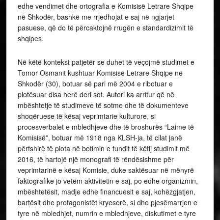
edhe vendimet dhe ortografia e Komisisë Letrare Shqipe
në Shkodër, bashkë me rrjedhojat e saj në ngjarjet
pasuese, që do të përcaktojnë rrugën e standardizimit të
shqipes.
Në këtë kontekst patjetër se duhet të veçojmë studimet e
Tomor Osmanit kushtuar Komisisë Letrare Shqipe në
Shkodër (30), botuar së pari më 2004 e ribotuar e
plotësuar disa herë deri sot. Autori ka arritur që në
mbështetje të studimeve të sotme dhe të dokumenteve
shoqëruese të kësaj veprimtarie kulturore, si
procesverbalet e mbledhjeve dhe të broshurës “Laime të
Komisisë”, botuar më 1918 nga KLSH-ja, të cilat janë
përfshirë të plota në botimin e fundit të këtij studimit më
2016, të hartojë një monografi të rëndësishme për
veprimtarinë e kësaj Komisie, duke saktësuar në mënyrë
faktografike jo vetëm aktivitetin e saj, po edhe organizmin,
mbështetësit, madje edhe financuesit e saj, kohëzgjatjen,
bartësit dhe protagonistët kryesorë, si dhe pjesëmarrjen e
tyre në mbledhjet, numrin e mbledhjeve, diskutimet e tyre