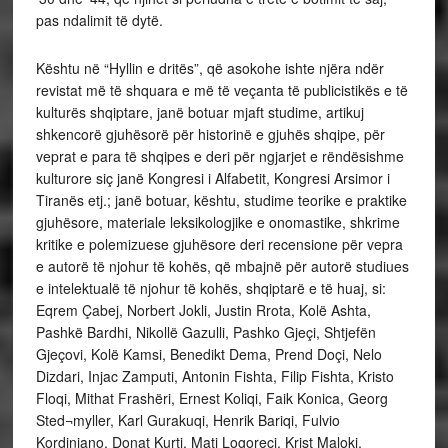
pas ndalimit të dytë.
Kështu në “Hyllin e dritës”, që asokohe ishte njëra ndër
revistat më të shquara e më të veçanta të publicistikës e të
kulturës shqiptare, janë botuar mjaft studime, artikuj
shkencorë gjuhësorë për historinë e gjuhës shqipe, për
veprat e para të shqipes e deri për ngjarjet e rëndësishme
kulturore siç janë Kongresi i Alfabetit, Kongresi Arsimor i
Tiranës etj.; janë botuar, kështu, studime teorike e praktike
gjuhësore, materiale leksikologjike e onomastike, shkrime
kritike e polemizuese gjuhësore deri recensione për vepra
e autorë të njohur të kohës, që mbajnë për autorë studiues
e intelektualë të njohur të kohës, shqiptarë e të huaj, si:
Eqrem Çabej, Norbert Jokli, Justin Rrota, Kolë Ashta,
Pashkë Bardhi, Nikollë Gazulli, Pashko Gjeçi, Shtjefën
Gjeçovi, Kolë Kamsi, Benedikt Dema, Prend Doçi, Nelo
Dizdari, Injac Zamputi, Antonin Fishta, Filip Fishta, Kristo
Floqi, Mithat Frashëri, Ernest Koliqi, Faik Konica, Georg
Sted¬myller, Karl Gurakuqi, Henrik Bariqi, Fulvio
Kordinjano, Donat Kurti, Mati Logoreci, Krist Maloki,