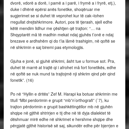
dvorë, vdorë a dorë, i pamë a i parë, i frymë a i fryrë, etj.),
duke i dhënë epërsi anës fonetike, shoqëruar me
sugjerimet se si duhet të veprohet kur të cak¬tohen
rregullat drejtshkrimore. Autori, pos të tjerash, sjell edhe
këtë mendim lidhur me çështjen që trajton: “… na
Shqyptarët mâ të madhin mekat ndaj gjuhës t’onë e ndaj
brezave e ardhshëm qi do t’ia lâmë trashigim, në qoftë se
në shkrimin e saj biremi pas etymologjis.
Gjuha e jonë, si gjuhë shkrimi, âsht tue u formue sot. Pra,
duhet të marrë at trajtë qi i afrohet mâ fort fonetikës, edhe
në qoftë se nuk mund ta trajtojmë nji shkrim qind për qind
fonetik”. (16)
Po në “Hyllin e dritës” Zef M. Harapi ka botuar shkrimin me
titull “Mbi perdorimin e grupit “mb”n’orthografi” (`7), ku
trajton përdorimin e grupit bashkëtingëllor mb në gjuhën
shqipe në gjithë shtrirjen e tij dhe në të dyja dialektet të
dëshmuar mirë edhe në shkrimet e hershme shqipe dhe
përgjatë gjithë historisë së saj, sikundër edhe për bjerrjen e