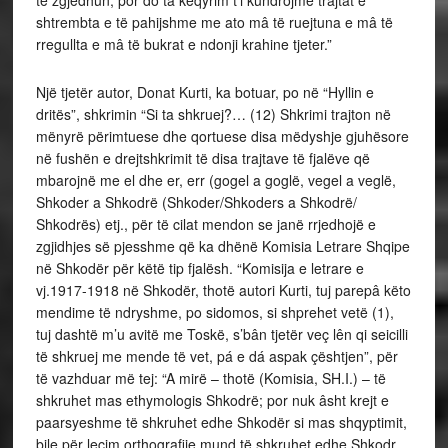
të zgjedhun; por do ta këqyrim t’i kundrojmë trajtat e
shtrembta e të pahijshme me ato mâ të ruejtuna e mâ të
rregullta e mâ të bukrat e ndonji krahine tjeter.”
Një tjetër autor, Donat Kurti, ka botuar, po në “Hyllin e
dritës”, shkrimin “Si ta shkruej?… (12) Shkrimi trajton në
mënyrë përimtuese dhe qortuese disa mëdyshje gjuhësore
në fushën e drejtshkrimit të disa trajtave të fjalëve që
mbarojnë me el dhe er, err (gogel a goglë, vegel a veglë,
Shkoder a Shkodrë (Shkoder/Shkoders a Shkodrë/
Shkodrës) etj., për të cilat mendon se janë rrjedhojë e
zgjidhjes së pjesshme që ka dhënë Komisia Letrare Shqipe
në Shkodër për këtë tip fjalësh. “Komisija e letrare e
vj.1917-1918 në Shkodër, thotë autori Kurti, tuj parepâ këto
mendime të ndryshme, po sidomos, si shprehet vetë (1),
tuj dashtë m’u avitë me Toskë, s’bân tjetër veç lên qi seicilli
të shkruej me mende të vet, pá e dá aspak çështjen”, për
të vazhduar më tej: “A mirë – thotë (Komisia, SH.I.) – të
shkruhet mas ethymologis Shkodrë; por nuk âsht krejt e
paarsyeshme të shkruhet edhe Shkodër si mas shqyptimit,
bile për lecim orthografije mund të shkruhet edhe Shkodr