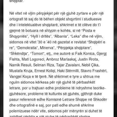
shqiptar.
Në vitet në vijim përpjekjet për një gjuhë zyrtare e për një
ortografi të saj do të bëhen objekt shqyrtimi i studiuesve
dhe i intelektualëve shqiptarë, shkrimet e të cilëve do t’i
gjejmë të botuara në shtypin e kohës, si në “Posta e
Shqypniës”, “Hylli i dritës”, “Albania”, “Leka” dhe në vijim,
sidomos në vitet ’30 e ’40 në gazetat e revistat “Shqipëri e
re”, “Demokratia”, Minerva”, “Përpjekja shqiptare”,
“Shkëndija”, “Tomori”, etj,, me autorë si Faik Konica, Gjergj
Fishta, Mati Logoreci, Ambroz Marlaskaj, Justin Rrota,
Namik Resuli, Selman Riza, Tajar Zavalani, Nebil Çika,
Mustafa Kruja, Ernest Koliqi, Haki Stërmilli, Stavro Frashëri,
Vangjel Koça e të tjerë. Në shkrimet e tyre u shtrua me
ngulm sidomos kërkesa për një gjuhë të përbashkët
letrare, por u trajtuan edhe probleme të ndryshme teorike-
gjuhësore, probleme të kulturës së gjuhës, gjithnjë duke
pasur referencë edhe Komisinë Letrare Shqipe në Shkodër
dhe ortografinë e saj, por pati edhe shumë shkrime
polemizuese ndër vite, sidomos për mënyrën si duhet të
zgjidhet çështja e një gjuhe të përbashkët shqipe.