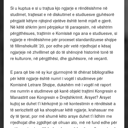
Si u kuptua e si u trajtua kjo ngjarje e rëndësishme në
studimet, trajtesat e në diskutimet e studiuesve gjuhësorë
përgjatë këtyre njëqind vjetëve është temë mjaft e gjerë.
Në këtë shkrim jemi përpjekur të paraqesim, në vështrim
përgjithësues, trajtimin e Komisisë nga ana e studiuesve, si
ngjarje e rëndësishme për proceset standardizuese shqipe
të fillimshekullit ’20, por edhe për vetë rrjedhojat e kësaj
ngjarjeje në zhvillimet që do të shënojnë historinë tonë të
re kulturore, në përgjithësi, dhe gjuhësore, në veçanti.
E para që bie në sy kur gjurmojmë të dhënat bibliografike
për këtë ngjarje është numri i vogël i studimeve për
Komisinë Letrare Shqipe, dukshëm më i vogël në raport
me numrin e studimeve që kanë objekt trajtimi Kongresin e
Manastirit ose Kongresin e Drejtshkrimit. Arsyet? Arsyet
kujtoj se duhet t’i kërkojmë jo në kontestimin e rëndësisë a
të seriozitetit që ka shoqëruar këtë ngjarje, krahasuar me
dy të tjerat, por më shumë këto arsye duhet t’i lidhim me
rrjedhojat dhe zgjidhjet që ofruan ato, më në fund edhe për