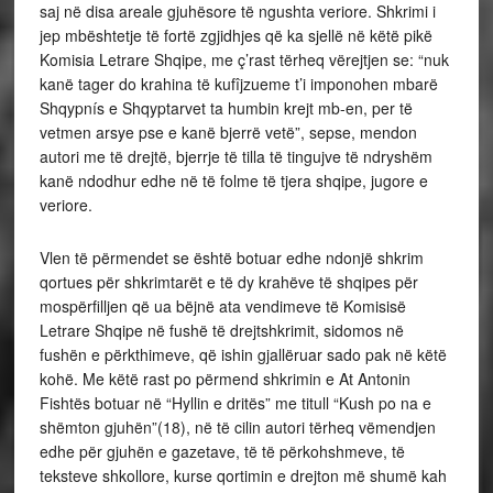
saj në disa areale gjuhësore të ngushta veriore. Shkrimi i
jep mbështetje të fortë zgjidhjes që ka sjellë në këtë pikë
Komisia Letrare Shqipe, me ç’rast tërheq vërejtjen se: “nuk
kanë tager do krahina të kufîjzueme t’i imponohen mbarë
Shqypnís e Shqyptarvet ta humbin krejt mb-en, per të
vetmen arsye pse e kanë bjerrë vetë”, sepse, mendon
autori me të drejtë, bjerrje të tilla të tingujve të ndryshëm
kanë ndodhur edhe në të folme të tjera shqipe, jugore e
veriore.
Vlen të përmendet se është botuar edhe ndonjë shkrim
qortues për shkrimtarët e të dy krahëve të shqipes për
mospërfilljen që ua bëjnë ata vendimeve të Komisisë
Letrare Shqipe në fushë të drejtshkrimit, sidomos në
fushën e përkthimeve, që ishin gjallëruar sado pak në këtë
kohë. Me këtë rast po përmend shkrimin e At Antonin
Fishtës botuar në “Hyllin e dritës” me titull “Kush po na e
shëmton gjuhën”(18), në të cilin autori tërheq vëmendjen
edhe për gjuhën e gazetave, të të përkohshmeve, të
teksteve shkollore, kurse qortimin e drejton më shumë kah