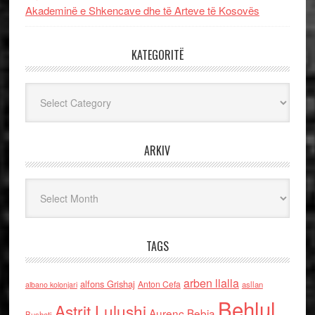
Akademinë e Shkencave dhe të Arteve të Kosovës
KATEGORITË
Kategoritë
ARKIV
Arkiv
TAGS
arben llalla
alfons Grishaj
Anton Cefa
asllan
albano kolonjari
Behlul
Astrit Lulushi
Aurenc Bebja
Bushati