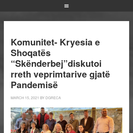
Komunitet- Kryesia e
Shoqatës
“Skënderbej”diskutoi
rreth veprimtarive gjatë
Pandemisë
MARCH 15, 2021
BY
DGRECA