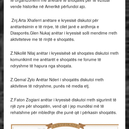
vende historike në Amerikë përfundoi ajo.
Znj.Arta Xhaferri anëtare e kryesisë diskutoi për
anëtarësimin e të rinjve, të cilet janë e ardhmja e
Diasporës.Glen Nukaj anëtar i kryesisë solli mendime rreth
aktiviteteve me të rinjtë e shoqatës.
Z.Nikollë Nilaj anëtar i kryesisësë së shoqates diskutoi rreth
komunikimit me anëtarët e shoqatës ne forume të
ndryshme të hapura nga shoqata.
Z.Qemal Zylo Anëtar Nderi i shoqatës diskutoi rreth
aktiviteve të ndryshme, punës në media etj.
Z.Faton Zogiani anëtar i kryesisë diskutoi rreth sigurimit të
një zyre për shoqatën, vend që i jep mundësi më të
rehatshme për mbledhje dhe punë që i përkasin shoqatës.