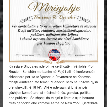
Kryesia e Shoqates nderoi me çertificatë mirënjohje Prof.
Rrustem Berishën me banim në Pejë i cili në konferencën
shkencore për 13-të Vjetorin e Pavarësisë së Kosovës
mbajti kumtesën me temë: “Genocidi serb në Kosovë qysh
prej shekullit të 18-të”. Atë e nderuan, si luftëtar për
çështjen kombëtare, si mësimdhënës, gazetar, politikan
dhe publicist. Së shpejti do të sjellin librat e tij të botuara
rreth genocidit dhe krimeve serbe në New York. Çertifikata