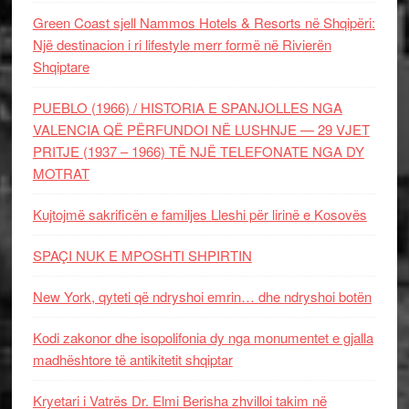
Green Coast sjell Nammos Hotels & Resorts në Shqipëri:
Një destinacion i ri lifestyle merr formë në Rivierën
Shqiptare
PUEBLO (1966) / HISTORIA E SPANJOLLES NGA
VALENCIA QË PËRFUNDOI NË LUSHNJE — 29 VJET
PRITJE (1937 – 1966) TË NJË TELEFONATE NGA DY
MOTRAT
Kujtojmë sakrificën e familjes Lleshi për lirinë e Kosovës
SPAÇI NUK E MPOSHTI SHPIRTIN
New York, qyteti që ndryshoi emrin… dhe ndryshoi botën
Kodi zakonor dhe isopolifonia dy nga monumentet e gjalla
madhështore të antikitetit shqiptar
Kryetari i Vatrës Dr. Elmi Berisha zhvilloi takim në