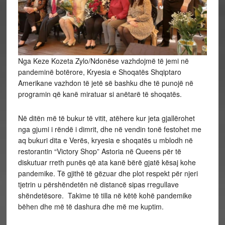
Nga Keze Kozeta Zylo/Ndonëse vazhdojmë të jemi në
pandeminë botërore, Kryesia e Shoqatës Shqiptaro
Amerikane vazhdon të jetë së bashku dhe të punojë në
programin që kanë miratuar si anëtarë të shoqatës.
Në ditën më të bukur të vitit, atëhere kur jeta gjallërohet
nga gjumi i rëndë i dimrit, dhe në vendin tonë festohet me
aq bukuri dita e Verës, kryesia e shoqatës u mblodh në
restorantin “Victory Shop” Astoria në Queens për të
diskutuar rreth punës që ata kanë bërë gjatë kësaj kohe
pandemike. Të gjithë të gëzuar dhe plot respekt për njeri
tjetrin u përshëndetën në distancë sipas rregullave
shëndetësore. Takime të tilla në këtë kohë pandemike
bëhen dhe më të dashura dhe më me kuptim.