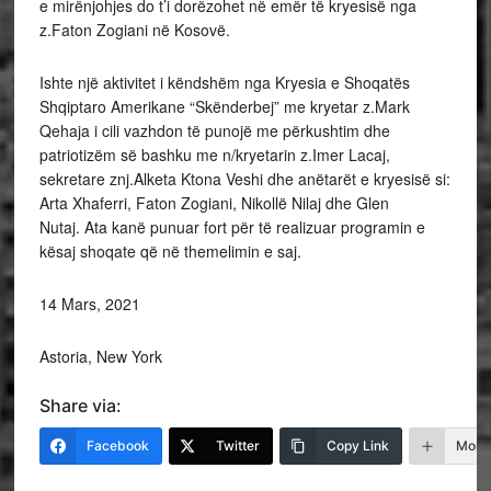
e mirënjohjes do t’i dorëzohet në emër të kryesisë nga
z.Faton Zogiani në Kosovë.
Ishte një aktivitet i këndshëm nga Kryesia e Shoqatës
Shqiptaro Amerikane “Skënderbej” me kryetar z.Mark
Qehaja i cili vazhdon të punojë me përkushtim dhe
patriotizëm së bashku me n/kryetarin z.Imer Lacaj,
sekretare znj.Alketa Ktona Veshi dhe anëtarët e kryesisë si:
Arta Xhaferri, Faton Zogiani, Nikollë Nilaj dhe Glen
Nutaj. Ata kanë punuar fort për të realizuar programin e
kësaj shoqate që në themelimin e saj.
14 Mars, 2021
Astoria, New York
Share via:
Facebook
Twitter
Copy Link
More