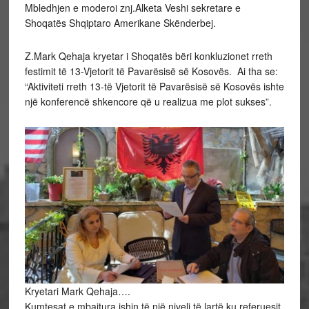
Mbledhjen e moderoi znj.Alketa Veshi sekretare e
Shoqatës Shqiptaro Amerikane Skënderbej.
Z.Mark Qehaja kryetar i Shoqatës bëri konkluzionet rreth
festimit të 13-Vjetorit të Pavarësisë së Kosovës. Ai tha se:
“Aktiviteti rreth 13-të Vjetorit të Pavarësisë së Kosovës ishte
një konferencë shkencore që u realizua me plot sukses”.
Kryetari Mark Qehaja….
Kumtesat e mbajtura ishin të një niveli të lartë ku referuesit