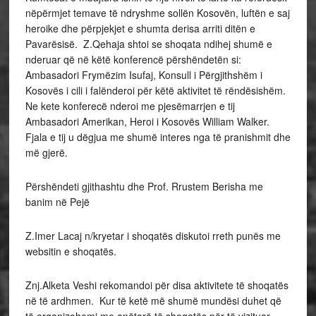
nëpërmjet temave të ndryshme sollën Kosovën, luftën e saj
heroike dhe përpjekjet e shumta derisa arriti ditën e
Pavarësisë. Z.Qehaja shtoi se shoqata ndihej shumë e
nderuar që në këtë konferencë përshëndetën si:
Ambasadori Frymëzim Isufaj, Konsull i Përgjithshëm i
Kosovës i cili i falënderoi për këtë aktivitet të rëndësishëm.
Ne kete konferecë nderoi me pjesëmarrjen e tij
Ambasadori Amerikan, Heroi i Kosovës William Walker.
Fjala e tij u dëgjua me shumë interes nga të pranishmit dhe
më gjerë.
Përshëndeti gjithashtu dhe Prof. Rrustem Berisha me
banim në Pejë
Z.Imer Lacaj n/kryetar i shoqatës diskutoi rreth punës me
websitin e shoqatës.
Znj.Alketa Veshi rekomandoi për disa aktivitete të shoqatës
në të ardhmen. Kur të ketë më shumë mundësi duhet që
të organizohemi me anëtarë të shoqatës për të vizituar