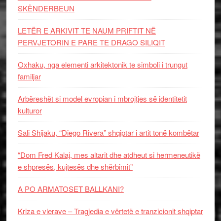
SKËNDERBEUN
LETËR E ARKIVIT TE NAUM PRIFTIT NË
PERVJETORIN E PARE TE DRAGO SILIQIT
Oxhaku, nga elementi arkitektonik te simboli i trungut
familjar
Arbëreshët si model evropian i mbrojtjes së identitetit
kulturor
Sali Shijaku, “Diego Rivera” shqiptar i artit tonë kombëtar
“Dom Fred Kalaj, mes altarit dhe atdheut si hermeneutikë
e shpresës, kujtesës dhe shërbimit”
A PO ARMATOSET BALLKANI?
Kriza e vlerave – Tragjedia e vërtetë e tranzicionit shqiptar