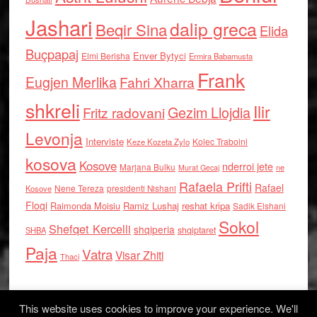
Jashari
dalip greca
Beqir Sina
Elida
Buçpapaj
Enver Bytyci
Elmi Berisha
Ermira Babamusta
Frank
Eugjen Merlika
Fahri Xharra
shkreli
Ilir
Gezim Llojdia
Fritz radovani
Levonja
Interviste
Kolec Traboini
Keze Kozeta Zylo
kosova
Kosove
nderroi jete
Marjana Bulku
ne
Murat Gecaj
Rafaela Prifti
Rafael
Nene Tereza
Kosove
presidenti Nishani
Floqi
Raimonda Moisiu
Ramiz Lushaj
reshat kripa
Sadik Elshani
Sokol
Shefqet Kercelli
shqiperia
shqiptaret
SHBA
Paja
Vatra
Visar Zhiti
Thaci
This website uses cookies to improve your experience. We'll