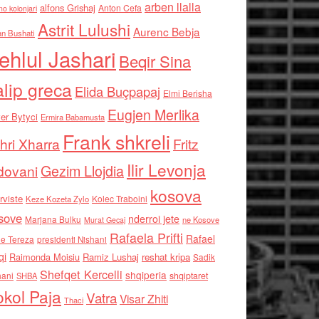
arben llalla
alfons Grishaj
Anton Cefa
no kolonjari
Astrit Lulushi
Aurenc Bebja
an Bushati
ehlul Jashari
Beqir Sina
alip greca
Elida Buçpapaj
Elmi Berisha
Eugjen Merlika
er Bytyci
Ermira Babamusta
Frank shkreli
hri Xharra
Fritz
Ilir Levonja
Gezim Llojdia
dovani
kosova
rviste
Kolec Traboini
Keze Kozeta Zylo
sove
nderroi jete
Marjana Bulku
ne Kosove
Murat Gecaj
Rafaela Prifti
Rafael
e Tereza
presidenti Nishani
qi
Raimonda Moisiu
Ramiz Lushaj
reshat kripa
Sadik
Shefqet Kercelli
shqiperia
hani
shqiptaret
SHBA
kol Paja
Vatra
Visar Zhiti
Thaci