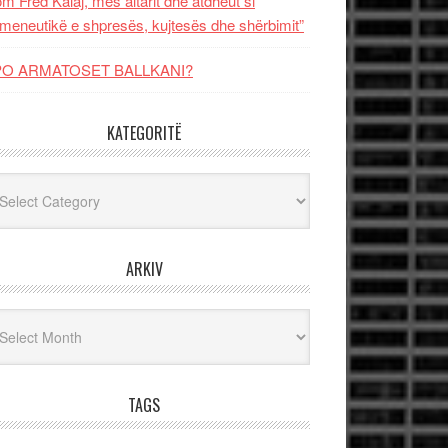
m Fred Kalaj, mes altarit dhe atdheut si
meneutikë e shpresës, kujtesës dhe shërbimit”
PO ARMATOSET BALLKANI?
KATEGORITË
egoritë
ARKIV
iv
TAGS