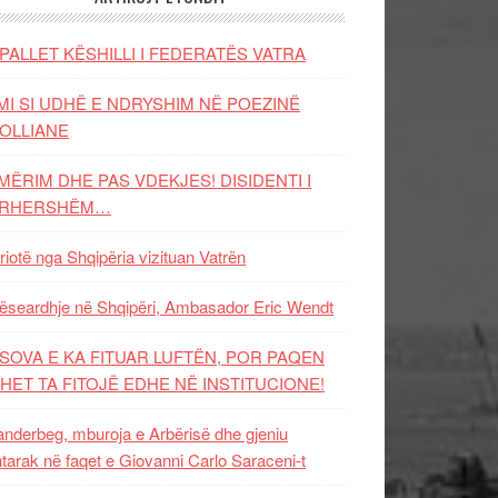
PALLET KËSHILLI I FEDERATËS VATRA
MI SI UDHË E NDRYSHIM NË POEZINË
OLLIANE
MËRIM DHE PAS VDEKJES! DISIDENTI I
ËRHERSHËM…
riotë nga Shqipëria vizituan Vatrën
ëseardhje në Shqipëri, Ambasador Eric Wendt
SOVA E KA FITUAR LUFTËN, POR PAQEN
HET TA FITOJË EDHE NË INSTITUCIONE!
nderbeg, mburoja e Arbërisë dhe gjeniu
tarak në faqet e Giovanni Carlo Saraceni-t