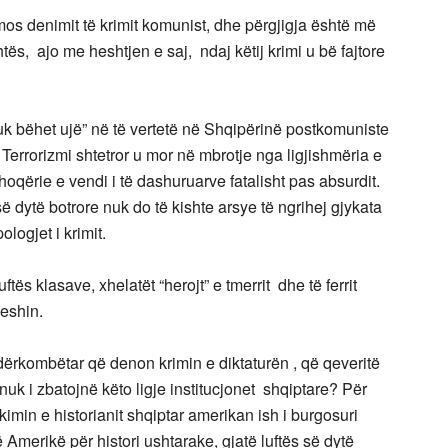
mos denimit të krimit komunist, dhe përgjigja është më
thtës, ajo me heshtjen e saj, ndaj këtij krimi u bë fajtore
nuk bëhet ujë” në të vertetë në Shqipërinë postkomuniste
Terrorizmi shtetror u mor në mbrotje nga ligjishmëria e
hoqërie e vendi i të dashuruarve fatalisht pas absurdit.
ë dytë botrore nuk do të kishte arsye të ngrihej gjykata
logjet i krimit.
tës klasave, xhelatët “herojt” e tmerrit dhe të ferrit
heshin.
ndërkombëtar që denon krimin e diktaturën , që qeveritë
 nuk i zbatojnë këto ligje institucjonet shqiptare? Për
kimin e historianit shqiptar amerikan ish i burgosuri
në Amerikë për histori ushtarake, gjatë luftës së dytë