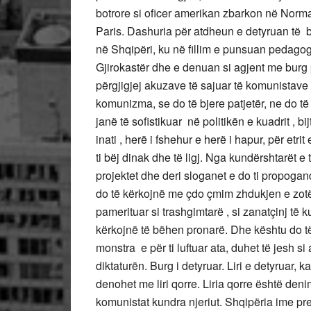
botrore si oficer amerikan zbarkon në Norma
Paris. Dashuria për atdheun e detyruan të
në Shqipëri, ku në fillim e punsuan pedagog
Gjirokastër dhe e denuan si agjent me burg p
përgjigjej akuzave të sajuar të komunistave p
komunizma, se do të bjere patjetër, ne do t
janë të sofistikuar në politikën e kuadrit , bij
inati , herë i fshehur e herë i hapur, për etr
ti bëj dinak dhe të ligj. Nga kundërshtarët e t
projektet dhe deri sloganet e do ti propogan
do të kërkojnë me çdo çmim zhdukjen e zotër
pamerituar si trashgimtarë , si zanatçinj të 
kërkojnë të bëhen pronarë. Dhe kështu do të 
monstra e për ti luftuar ata, duhet të jesh 
diktaturën. Burg i detyruar. Liri e detyruar,
denohet me liri qorre. Liria qorre është de
komunistat kundra njeriut. Shqipëria ime pr