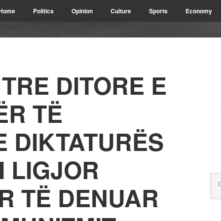
Home
Politics
Opinion
Culture
Sports
Economy
TRE DITORE E
ËR TË
E DIKTATURËS
M LIGJOR
ËR TË DENUAR