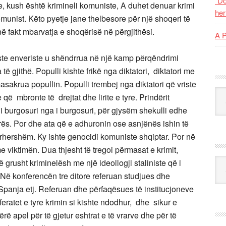
“Do
e, kush është krimineli komuniste, A duhet denuar krimi
her
unist. Këto pyetje jane thelbesore për një shoqeri të
 në fakt mbarvatja e shoqërisë në përgjithësi.
A 
iste enveriste u shëndrrua në një kamp përqëndrimi
 të gjithë. Populli kishte frikë nga diktatori, diktatori me
masakrua popullin. Populli trembej nga diktatori që vriste
Kat
që mbronte të drejtat dhe lirite e tyre. Prindërit
 i burgosuri nga i burgosuri, për gjysëm shekulli edhe
urës. Por dhe ata që e adhuronin ose asnjënës ishin të
ërhershëm. Ky ishte genocidi komuniste shqiptar. Por në
 viktimën. Dua thjesht të tregoi përmasat e krimit,
Ark
ë grusht kriminelësh me një ideollogji staliniste që i
 Në konferencën tre ditore referuan studjues dhe
Spanja etj. Referuan dhe përfaqësues të institucjoneve
eferatet e tyre krimin si kishte ndodhur, dhe sikur e
rë apel për të gjetur eshtrat e të vrarve dhe për të