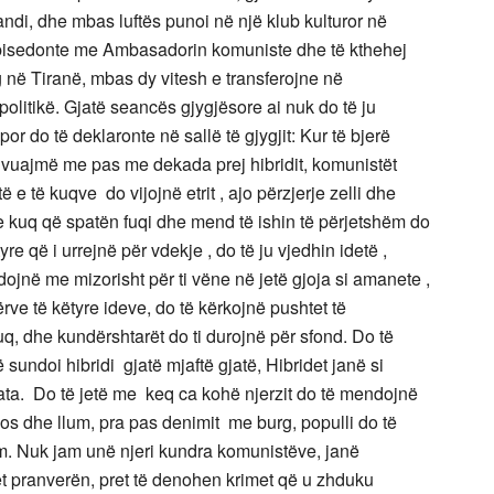
ndi, dhe mbas luftës punoi në një klub kulturor në
 bisedonte me Ambasadorin komuniste dhe të kthehej
 në Tiranë, mbas dy vitesh e transferojne në
olitikë. Gjatë seancës gjygjësore ai nuk do të ju
or do të deklaronte në sallë të gjygjit: Kur të bjerë
ë vuajmë me pas me dekada prej hibridit, komunistët
të e të kuqve do vijojnë etrit , ajo përzjerje zelli dhe
it e kuq që spatën fuqi dhe mend të ishin të përjetshëm do
yre që i urrejnë për vdekje , do të ju vjedhin idetë ,
dojnë me mizorisht për ti vëne në jetë gjoja si amanete ,
ve të këtyre ideve, do të kërkojnë pushtet të
kuq, dhe kundërshtarët do ti durojnë për sfond. Do të
sundoi hibridi gjatë mjaftë gjatë, Hibridet janë si
si ata. Do të jetë me keq ca kohë njerzit do të mendojnë
 kaos dhe llum, pra pas denimit me burg, populli do të
nim. Nuk jam unë njeri kundra komunistëve, janë
et pranverën, pret të denohen krimet që u zhduku