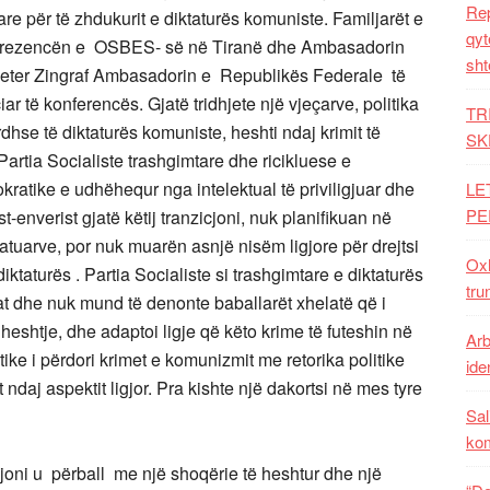
Rep
e për të zhdukurit e diktaturës komuniste. Familjarët e
qyt
, Prezencën e OSBES- së në Tiranë dhe Ambasadorin
sht
Peter Zingraf Ambasadorin e Republikës Federale të
ar të konferencës. Gjatë tridhjete një vjeçarve, politika
TR
dhse të diktaturës komuniste, heshti ndaj krimit të
SK
 Partia Socialiste trashgimtare dhe ricikluese e
kratike e udhëhequr nga intelektual të priviligjuar dhe
LE
PE
ist-enverist gjatë këtij tranzicjoni, nuk planifikuan në
atuarve, por nuk muarën asnjë nisëm ligjore për drejtsi
Oxh
iktaturës . Partia Socialiste si trashgimtare e diktaturës
tru
at dhe nuk mund të denonte baballarët xhelatë që i
 heshtje, dhe adaptoi ligje që këto krime të futeshin në
Arb
ke i përdori krimet e komunizmit me retorika politike
iden
 ndaj aspektit ligjor. Pra kishte një dakortsi në mes tyre
Sal
ko
joni u përball me një shoqërie të heshtur dhe një