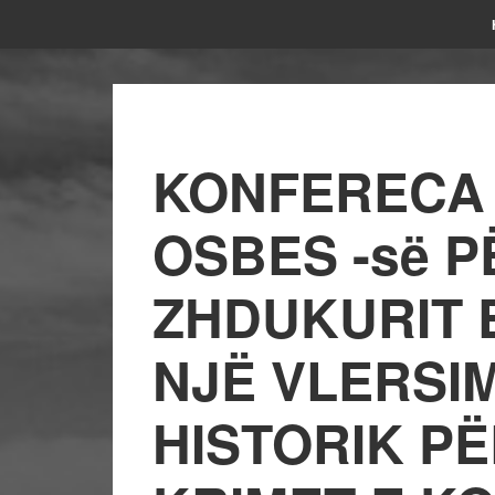
KONFERECA 
OSBES -së P
ZHDUKURIT 
NJË VLERSI
HISTORIK P