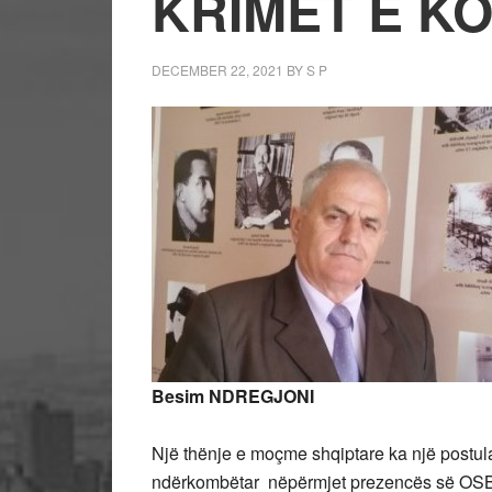
KRIMET E K
DECEMBER 22, 2021
BY
S P
Besim NDREGJONI
Një thënje e moçme shqiptare ka një postula
ndërkombëtar nëpërmjet prezencës së OSBE