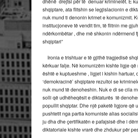
dhënë drejtsi për të denuar kriminelët. E k
shqiptare, ata flitshin se legjislacionin e d
nuk mund ti denonin krimet e komunizmit. Kur
institucjoneve të vendit tim, të flitnin me g
ndërkombëtar , dhe më shkonin ndërmend fjal
shqiptari”
Ironia e trishtuar e të gjithë tragjedisë shqi
kërkuar falje. Në komunizëm kishte ligje që 
është e kuptueshme , ligjet i kishin hartuar,
‘demokracinë’ shqiptare rezultoi se kriminelë
nuk mund të denoheshin. Nuk e di se cila men
solli që udhëheqësit e diktaturës të denohe
popullit shqiptar. Dhe një paketë ligjore që
pushtetit nga partia komuniste alias sociali
ju dha dhe çertifikatën e pafajsisë dhe i d
diktatoriale kishte vrarë dhe zhdukur për pes