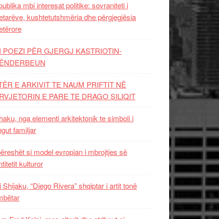
ublika mbi interesat politike: sovraniteti i
etarëve, kushtetutshmëria dhe përgjegjësia
etërore
I POEZI PËR GJERGJ KASTRIOTIN-
ËNDERBEUN
TËR E ARKIVIT TE NAUM PRIFTIT NË
RVJETORIN E PARE TE DRAGO SILIQIT
aku, nga elementi arkitektonik te simboli i
ngut familjar
ëreshët si model evropian i mbrojtjes së
titetit kulturor
i Shijaku, “Diego Rivera” shqiptar i artit tonë
mbëtar