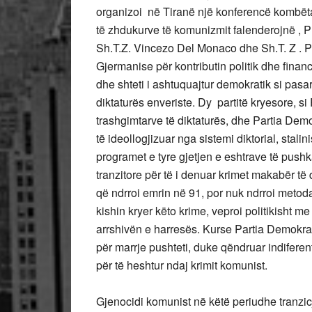
organizoi në Tiranë një konferencë kombëtar
të zhdukurve të komunizmit falenderojnë 
Sh.T.Z. Vincezo Del Monaco dhe Sh.T. Z . 
Gjermanise për kontributin politik dhe financi
dhe shteti i ashtuquajtur demokratik si pasar
diktaturës enveriste. Dy partitë kryesore, si
trashgimtarve të diktaturës, dhe Partia Demo
të ideollogjizuar nga sistemi diktorial, stalin
programet e tyre gjetjen e eshtrave të pushk
tranzitore për të i denuar krimet makabër të d
që ndrroi emrin në 91, por nuk ndrroi metod
kishin kryer këto krime, veproi politikisht me
arrshivën e harresës. Kurse Partia Demokrati
për marrje pushteti, duke qëndruar indiferent
për të heshtur ndaj krimit komunist.
Gjenocidi komunist në këtë periudhe tranzic