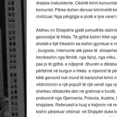
drejtsie inekzistente. Cështë krimi komunist
komunist. Përse duhen denuar kriminelët kom
civilizuar. Nga përgjigja e plotë e tyre varet
Atdheu im Shqipëria gjatë periudhës stalin
genocidjal të frikës. Të gjithë kishin frikë nga
shokët e tijë frikeshin se kishin gjymtuar e 
, burgoste, internonte atë pjese të shoqerise 
trembeshin nga fëmitë, nga fqinji, nga miku,
pse jo të gjithë, e ndjejmë dhunën e diktat
përfshirë në burgun e frikës e mjerimit të p
këtë genocid nuk mund të barazohet krimi me
viktimizimin e një populli të një vendi nga nj
sherbeu diktaturës deri në grahmat e fundit.
prokurorë nga Gjermania, Polonia, Austria, 
shqiptare. Referuesit e huaj e trajtonin në r
kishin përjetuar viktimat në Shqipëri duke bë