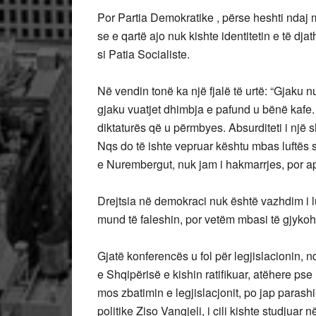
Por Partia Demokratike , përse heshti ndaj 
se e qartë ajo nuk kishte identitetin e të dja
si Patia Socialiste.
Në vendin tonë ka një fjalë të urtë: “Gjaku 
gjaku vuatjet dhimbja e pafund u bënë kafe. 
diktaturës që u përmbyes. Absurditeti i një s
Nqs do të ishte vepruar kështu mbas luftës s
e Nurembergut, nuk jam i hakmarrjes, por apo
Drejtsia në demokraci nuk është vazhdim i luf
mund të faleshin, por vetëm mbasi të gjyko
Gjatë konferencës u fol për legjislacionin, 
e Shqipërisë e kishin ratifikuar, atëhere pse
mos zbatimin e legjislacjonit, po jap parashi
politike Ziso Vangjeli, i cili kishte studjuar 