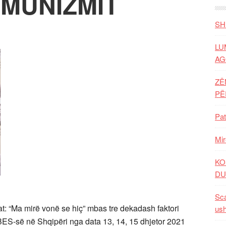
OMUNIZMIT
SH
LU
AG
ZË
P
Pat
Mir
KO
DU
Sca
t: “Ma mirë vonë se hiç” mbas tre dekadash faktori
ush
S-së në Shqipëri nga data 13, 14, 15 dhjetor 2021