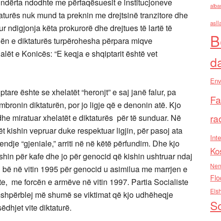
undërta ndodhte me përfaqësuesit e institucjoneve
alba
iktaturës nuk mund ta preknin me drejtsinë tranzitore dhe
asll
 ndigjonja këta prokurorë dhe drejtues të lartë të
B
juhën e diktaturës turpërohesha përpara miqve
ët e Konicës: “E keqja e shqiptarit është vet
d
Env
ptare ështe se xhelatët “heronjt” e saj janë falur, pa
Fa
mbronin diktaturën, por jo ligje që e denonin atë. Kjo
ra
 dhe miratuar xhelatët e diktaturës për të sunduar. Në
t kishin vepruar duke respektuar ligjin, për pasoj ata
Inte
dje “gjeniale,” arriti në në këtë përfundim. Dhe kjo
Ko
shin për kafe dhe jo për genocid që kishin ushtruar ndaj
Nen
 u bë në vitin 1995 për genocid u asimilua me marrjen e
Flo
ste, me forcën e armëve në vitin 1997. Partia Socialiste
Els
ëmshpërblej më shumë se viktimat që kjo udhëheqje
So
ëdhjet vite diktaturë.