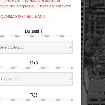
m Fred Kalaj, mes altarit dhe atdheut si
meneutikë e shpresës, kujtesës dhe shërbimit”
PO ARMATOSET BALLKANI?
KATEGORITË
egoritë
ARKIV
iv
TAGS