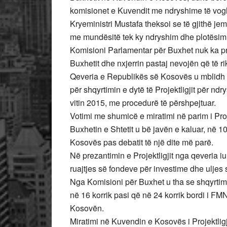
komisionet e Kuvendit me ndryshime të vog
Kryeministri Mustafa theksoi se të gjithë jem
me mundësitë tek ky ndryshim dhe plotësim i 
Komisioni Parlamentar për Buxhet nuk ka 
Buxhetit dhe nxjerrin pastaj nevojën që të r
Qeveria e Republikës së Kosovës u mblidh 
për shqyrtimin e dytë të Projektligjit për ndr
vitin 2015, me procedurë të përshpejtuar.
Votimi me shumicë e miratimi në parim i Proje
Buxhetin e Shtetit u bë javën e kaluar, në 1
Kosovës pas debatit të një dite më parë.
Në prezantimin e Projektligjit nga qeveria
ruajtjes së fondeve për investime dhe ulje
Nga Komisioni për Buxhet u tha se shqyrtimi 
në 16 korrik pasi që në 24 korrik bordi i F
Kosovën.
Miratimi në Kuvendin e Kosovës i Projektligj