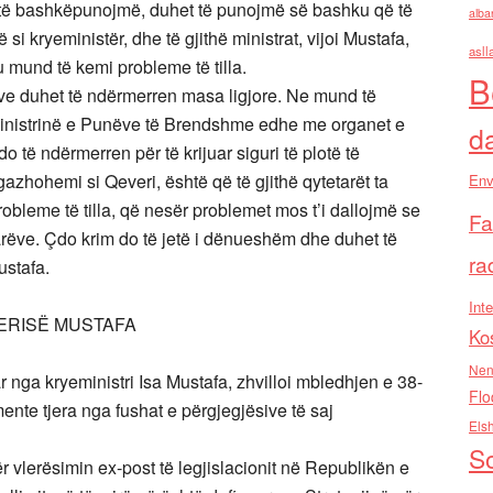
 të bashkëpunojmë, duhet të punojmë së bashku që të
alba
si kryeministër, dhe të gjithë ministrat, vijoi Mustafa,
asll
 mund të kemi probleme të tilla.
B
lave duhet të ndërmerren masa ligjore. Ne mund të
Ministrinë e Punëve të Brendshme edhe me organet e
d
 të ndërmerren për të krijuar siguri të plotë të
gazhohemi si Qeveri, është që të gjithë qytetarët ta
Env
robleme të tilla, që nesër problemet mos t’i dallojmë se
Fa
rëve. Çdo krim do të jetë i dënueshëm dhe duhet të
ra
ustafa.
Inte
VERISË MUSTAFA
Ko
Nen
 nga kryeministri Isa Mustafa, zhvilloi mbledhjen e 38-
Flo
ente tjera nga fushat e përgjegjësive të saj
Els
So
 vlerësimin ex-post të legjislacionit në Republikën e