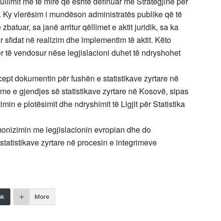
ullimit më të mirë që është definuar me Strategjinë për
Ky vlerësim i mundëson administratës publike që të
batuar, sa janë arritur qëllimet e aktit juridik, sa ka
për sfidat në realizim dhe implementim të aktit. Këto
ër të vendosur nëse legjislacioni duhet të ndryshohet
cept dokumentin për fushën e statistikave zyrtare në
e e gjendjes së statistikave zyrtare në Kosovë, sipas
in e plotësimit dhe ndryshimit të Ligjit për Statistika
rmonizimin me legjislacionin evropian dhe do
tatistikave zyrtare në procesin e integrimeve
nk
More