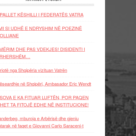
PALLET KËSHILLI I FEDERATËS VATRA
MI SI UDHË E NDRYSHIM NË POEZINË
OLLIANE
MËRIM DHE PAS VDEKJES! DISIDENTI I
ËRHERSHËM…
riotë nga Shqipëria vizituan Vatrën
ëseardhje në Shqipëri, Ambasador Eric Wendt
SOVA E KA FITUAR LUFTËN, POR PAQEN
HET TA FITOJË EDHE NË INSTITUCIONE!
nderbeg, mburoja e Arbërisë dhe gjeniu
tarak në faqet e Giovanni Carlo Saraceni-t