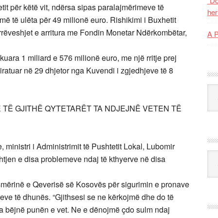
“Do
tetit për këtë vit, ndërsa sipas paralajmërimeve të
her
ë të ulëta për 49 milionë euro. Rishikimi i Buxhetit
rrëveshjet e arritura me Fondin Monetar Ndërkombëtar,
A 
uara 1 miliard e 576 milionë euro, me një rritje prej
iratuar në 29 dhjetor nga Kuvendi i zgjedhjeve të 8
Kat
TË GJITHË QYTETARËT TA NDJEJNË VETEN TË
inistri i Administrimit të Pushtetit Lokal, Lubomir
Ark
ështjen e disa problemeve ndaj të kthyerve në disa
smërinë e Qeverisë së Kosovës për sigurimin e pronave
teve të dhunës. “Gjithsesi se ne kërkojmë dhe do të
ta bëjnë punën e vet. Ne e dënojmë çdo sulm ndaj