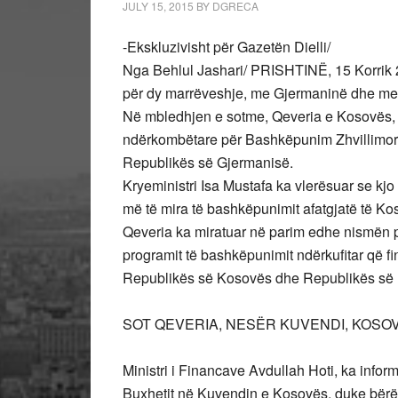
JULY 15, 2015
BY
DGRECA
-Ekskluzivisht për Gazetën Dielli/
Nga Behlul Jashari/ PRISHTINË, 15 Korrik
për dy marrëveshje, me Gjermaninë dhe me 
Në mbledhjen e sotme, Qeveria e Kosovës, 
ndërkombëtare për Bashkëpunim Zhvillimor 
Republikës së Gjermanisë.
Kryeministri Isa Mustafa ka vlerësuar se k
më të mira të bashkëpunimit afatgjatë të K
Qeveria ka miratuar në parim edhe nismën pë
programit të bashkëpunimit ndërkufitar që f
Republikës së Kosovës dhe Republikës së Ma
SOT QEVERIA, NESËR KUVENDI, KOSOV
Ministri i Financave Avdullah Hoti, ka inform
Buxhetit në Kuvendin e Kosovës, duke bërë të