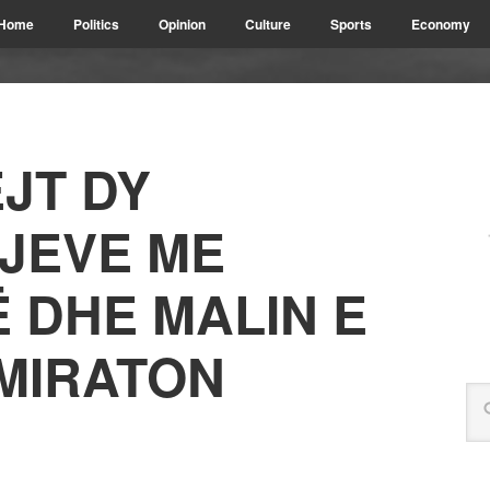
Home
Politics
Opinion
Culture
Sports
Economy
JT DY
JEVE ME
 DHE MALIN E
 MIRATON