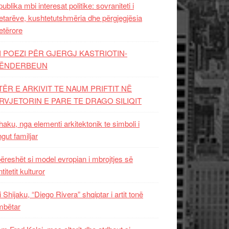
ublika mbi interesat politike: sovraniteti i
etarëve, kushtetutshmëria dhe përgjegjësia
etërore
I POEZI PËR GJERGJ KASTRIOTIN-
ËNDERBEUN
TËR E ARKIVIT TE NAUM PRIFTIT NË
RVJETORIN E PARE TE DRAGO SILIQIT
aku, nga elementi arkitektonik te simboli i
ngut familjar
ëreshët si model evropian i mbrojtjes së
titetit kulturor
i Shijaku, “Diego Rivera” shqiptar i artit tonë
mbëtar