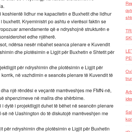
Rep
la.
qyt
i koshientë lidhur me kapacitetin e Buxhetit dhe lidhur
sht
buxhetit. Kryeministri po ashtu e vlerësoi faktin se
propozuar amendamente që e ndryshojnë strukturën e
TR
ikonsiderohet edhe njëherë.
SK
sot, ndërsa nesër mbahet seanca plenare e Kuvendit
LE
yshimin dhe plotësimin e Ligjit për Buxhetin e Shtetit për
PE
ktligjit për ndryshimin dhe plotësimin e Ligjit për
Oxh
0 korrik, në vazhdimin e seancës plenare të Kuvendit të
tru
 iu dha një rëndësi e veçantë marrëveshjes me FMN-në,
Arb
s së shpenzimeve në mallra dhe shërbime.
iden
i dytë i projektligjit duhet të bëhet në seancën plenare
Sal
MN-së në Uashington do të diskutojë marrëveshjen me
ko
it për ndryshimin dhe plotësimin e Ligjit për Buxhetin