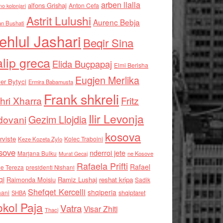
arben llalla
alfons Grishaj
Anton Cefa
no kolonjari
Astrit Lulushi
Aurenc Bebja
an Bushati
ehlul Jashari
Beqir Sina
alip greca
Elida Buçpapaj
Elmi Berisha
Eugjen Merlika
er Bytyci
Ermira Babamusta
Frank shkreli
hri Xharra
Fritz
Ilir Levonja
Gezim Llojdia
dovani
kosova
rviste
Kolec Traboini
Keze Kozeta Zylo
sove
nderroi jete
Marjana Bulku
ne Kosove
Murat Gecaj
Rafaela Prifti
Rafael
e Tereza
presidenti Nishani
qi
Raimonda Moisiu
Ramiz Lushaj
reshat kripa
Sadik
Shefqet Kercelli
shqiperia
hani
shqiptaret
SHBA
kol Paja
Vatra
Visar Zhiti
Thaci