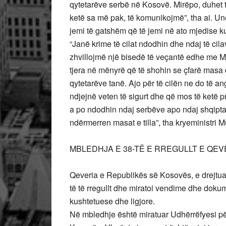
qytetarëve serbë në Kosovë. Mirëpo, duhet
ketë sa më pak, të komunikojmë”, tha ai. Unë 
jemi të gatshëm që të jemi në ato mjedise ku
“Janë krime të cilat ndodhin dhe ndaj të ci
zhvillojmë një bisedë të veçantë edhe me 
tjera në mënyrë që të shohin se çfarë masa do
qytetarëve tanë. Ajo për të cilën ne do të an
ndjejnë veten të sigurt dhe që mos të ketë p
a po ndodhin ndaj serbëve apo ndaj shqipta
ndërmerren masat e tilla”, tha kryeministri M
MBLEDHJA E 38-TË E RREGULLT E QE
Qeveria e Republikës së Kosovës, e drejtuar
të të rregullt dhe miratoi vendime dhe dokum
kushtetuese dhe ligjore.
Në mbledhje është miratuar Udhërrëfyesi për