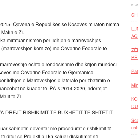
SH
 2015- Qeveria e Republikës së Kosovës miraton nisma
LU
Malin e Zi.
AG
ka miratuar nismën për lidhjen e marrëveshjes
(marrëveshjen kornizë) me Qeverinë Federale të
ZË
P
jo marrëveshje është e rëndësishme dhe krijon mundësi
Pat
osovës me Qeverinë Federale të Gjermanisë.
r lidhjen e Marrëveshjes bilaterale për zbatimin e
Mir
inancohet në kuadër të IPA-s 2014-2020, ndërmjet
lit të Zi.
KO
DU
A DREJT RISHIKIMIT TË BUXHETIT TË SHTETIT
Sca
ush
uar kabinetin qeveritar me procedurat e rishikimit të
 ditur se Projektligji ka kaluar diskutimet në