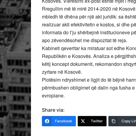
Kosovës. Vlerësimi ex-post është mjet i rreg
Rregullim më të mirë 2014-2020 në Kosovë. 
mbledh të dhëna për një akt juridik: sa është z
realizuar akti efektivitetin e kostos, si dhe 
informata do t’ju shërbejnë institucioneve p
apo zëvendësohet me dispozitat të reja.
Kabineti qeveritar ka miratuar sot edhe Kon
Republikën e Kosovës. Analiza e përgjithshm
këtij koncept dokumenti, rekomandon shqyrtim
zyrtare në Kosovë.
Plotësim ndryshimet e ligjit do të bëjnë ha
përmbushen obligimet që dalin nga fusha e s
evropiane.
Share via:
Facebook
Twitter
Copy Li