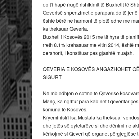
do t’i hapë rrugë rishikimit të Buxhetit të Sh
Qeverisë shpenzimet e parapara do të jenë m
është bërë në harmoni të plotë edhe me ma
ka theksuar Qeveria.
Buxheti i Kosovës 2015 me të hyra të planifik
rreth 8.1% krahasuar me vitin 2014, është m
qershorit, i konstituar pas gjashtë muajsh.
QEVERIA E KOSOVËS ANGAZHOHET QË 
SIGURT
Në mbledhjen e sotme të Qeverisë kosovare, m
Mariç, ka ngritur para kabinetit qeveritar ç
komuna të Kosovës.
Kryeministri Isa Mustafa ka theksuar vendo
dhe jetës së qytetarëve si dhe dënimin e ak
kërkojmë si Qeveri që organet përgjegjëse 