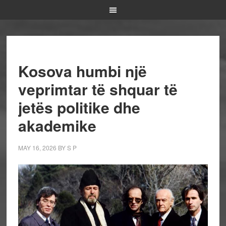
Kosova humbi një
veprimtar të shquar të
jetës politike dhe
akademike
MAY 16, 2026
BY
S P