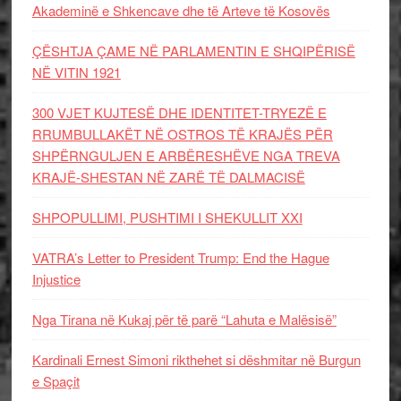
Akademinë e Shkencave dhe të Arteve të Kosovës
ÇËSHTJA ÇAME NË PARLAMENTIN E SHQIPËRISË
NË VITIN 1921
300 VJET KUJTESË DHE IDENTITET-TRYEZË E
RRUMBULLAKËT NË OSTROS TË KRAJËS PËR
SHPËRNGULJEN E ARBËRESHËVE NGA TREVA
KRAJË-SHESTAN NË ZARË TË DALMACISË
SHPOPULLIMI, PUSHTIMI I SHEKULLIT XXI
VATRA’s Letter to President Trump: End the Hague
Injustice
Nga Tirana në Kukaj për të parë “Lahuta e Malësisë”
Kardinali Ernest Simoni rikthehet si dëshmitar në Burgun
e Spaçit