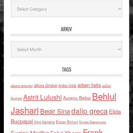
Kategoritë
ARKIV
Arkiv
TAGS
arben llalla
alfons Grishaj
Anton Cefa
asllan
albano kolonjari
Behlul
Astrit Lulushi
Aurenc Bebja
Bushati
Jashari
dalip greca
Beqir Sina
Elida
Buçpapaj
Enver Bytyci
Elmi Berisha
Ermira Babamusta
Frank
Fahri Xharra