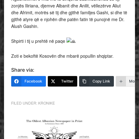
zonjës Iliriana, djemve Albanit dhe Anilit, vëllezërve Aliut
dhe Afrimit, motrës së tij dhe gjithë familjes Gashi, si dhe të
gjithë atyre që e njohën dhe patën fatin të punojnë me Dr.
Alush Gashin.
Shpirti i tij u prehtë në paqe
Zoti e bekoftë Kosovën dhe mbarë popullin shqiptar.
Share via:
Facebook
Twitter
Copy Link
More
FILED UNDER:
KRONIKE