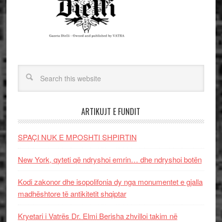
ARTIKUJT E FUNDIT
SPAÇI NUK E MPOSHTI SHPIRTIN
New York, qyteti që ndryshoi emrin… dhe ndryshoi botën
Kodi zakonor dhe isopolifonia dy nga monumentet e gjalla
madhështore të antikitetit shqiptar
Kryetari i Vatrës Dr. Elmi Berisha zhvilloi takim në