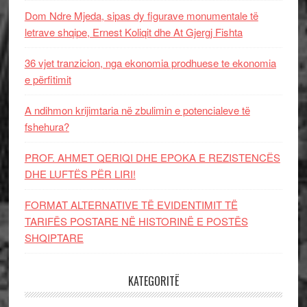
Dom Ndre Mjeda, sipas dy figurave monumentale të
letrave shqipe, Ernest Koliqit dhe At Gjergj Fishta
36 vjet tranzicion, nga ekonomia prodhuese te ekonomia
e përfitimit
A ndihmon krijimtaria në zbulimin e potencialeve të
fshehura?
PROF. AHMET QERIQI DHE EPOKA E REZISTENCЁS
DHE LUFTЁS PЁR LIRI!
FORMAT ALTERNATIVE TË EVIDENTIMIT TË
TARIFËS POSTARE NË HISTORINË E POSTËS
SHQIPTARE
KATEGORITË