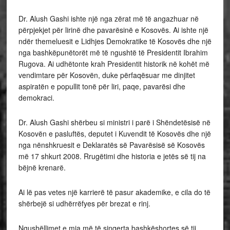
Dr. Alush Gashi ishte një nga zërat më të angazhuar në
përpjekjet për lirinë dhe pavarësinë e Kosovës. Ai ishte një
ndër themeluesit e Lidhjes Demokratike të Kosovës dhe një
nga bashkëpunëtorët më të ngushtë të Presidentit Ibrahim
Rugova. Ai udhëtonte krah Presidentit historik në kohët më
vendimtare për Kosovën, duke përfaqësuar me dinjitet
aspiratën e popullit tonë për liri, paqe, pavarësi dhe
demokraci.
Dr. Alush Gashi shërbeu si ministri i parë i Shëndetësisë në
Kosovën e pasluftës, deputet i Kuvendit të Kosovës dhe një
nga nënshkruesit e Deklaratës së Pavarësisë së Kosovës
më 17 shkurt 2008. Rrugëtimi dhe historia e jetës së tij na
bëjnë krenarë.
Ai lë pas vetes një karrierë të pasur akademike, e cila do të
shërbejë si udhërrëfyes për brezat e rinj.
Ngushëllimet e mia më të sinqerta bashkëshortes së tij,