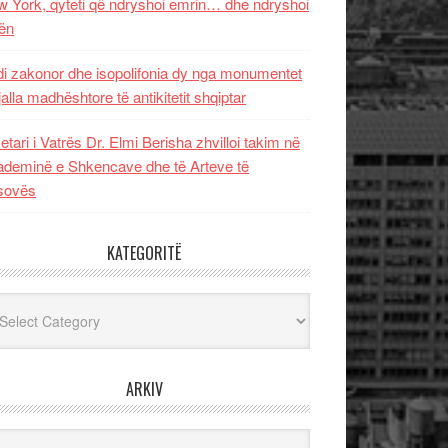
 York, qyteti që ndryshoi emrin… dhe ndryshoi
ën
i zakonor dhe isopolifonia dy nga monumentet
jalla madhështore të antikitetit shqiptar
etari i Vatrës Dr. Elmi Berisha zhvilloi takim në
deminë e Shkencave dhe të Arteve të
sovës
KATEGORITË
egoritë
ARKIV
iv