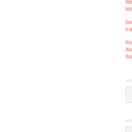
New
bot
Kod
e g
Kry
Aka
Ko
Kat
Ark