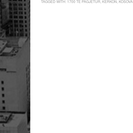
TAGGED WITH:
1700 TE PAGJETUR
,
KERKON
,
KOSOVA