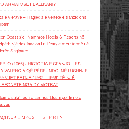
PO ARMATOSET BALLKANI?
za e vlerave – Tragjedia e vërtetë e tranzicionit
iptar
en Coast sjell Nammos Hotels & Resorts në
ipëri: Një destinacion i ri lifestyle merr formë në
ierën Shqiptare
EBLO (1966) / HISTORIA E SPANJOLLES
A VALENCIA QË PËRFUNDOI NË LUSHNJE
29 VJET PRITJE (1937 – 1966) TË NJË
LEFONATE NGA DY MOTRAT
tojmë sakrificën e familjes Lleshi për lirinë e
sovës
AÇI NUK E MPOSHTI SHPIRTIN