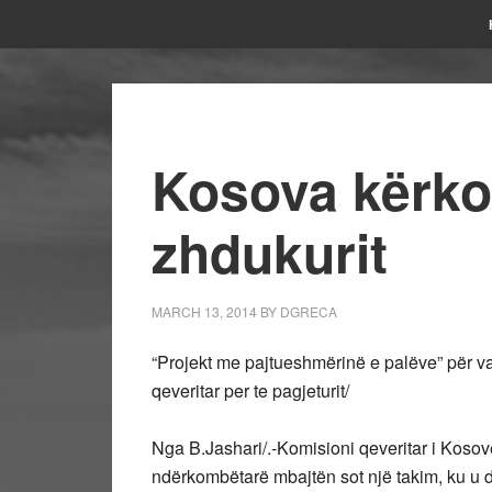
Kosova kërko
zhdukurit
MARCH 13, 2014
BY
DGRECA
“Projekt me pajtueshmërinë e palëve” për 
qeveritar per te pagjeturit/
Nga B.Jashari/.-Komisioni qeveritar i Kosov
ndërkombëtarë mbajtën sot një takim, ku u d