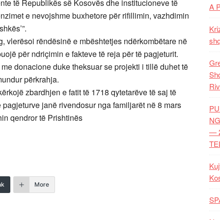
nte të Republikës së Kosovës dhe institucioneve të
A 
zimet e nevojshme buxhetore për rifillimin, vazhdimin
shkës’”.
Kri
g, vlerësoi rëndësinë e mbështetjes ndërkombëtare në
shq
ojë për ndriçimin e fakteve të reja për të pagjeturit.
Gre
me donacione duke theksuar se projekti i tillë duhet të
Shq
mundur përkrahja.
Riv
rkojë zbardhjen e fatit të 1718 qytetarëve të saj të
 pagjeturve janë rivendosur nga familjarët në 8 mars
PU
in qendror të Prishtinës
NG
— 
TE
Kuj
Ko
nk
More
SP