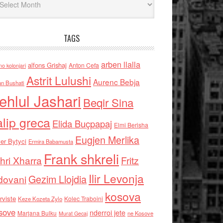
TAGS
arben llalla
alfons Grishaj
Anton Cefa
no kolonjari
Astrit Lulushi
Aurenc Bebja
an Bushati
ehlul Jashari
Beqir Sina
alip greca
Elida Buçpapaj
Elmi Berisha
Eugjen Merlika
er Bytyci
Ermira Babamusta
Frank shkreli
hri Xharra
Fritz
Ilir Levonja
Gezim Llojdia
dovani
kosova
rviste
Kolec Traboini
Keze Kozeta Zylo
sove
nderroi jete
Marjana Bulku
ne Kosove
Murat Gecaj