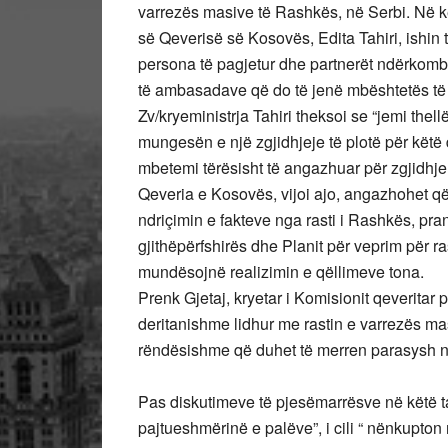
varrezës masive të Rashkës, në Serbi. Në kë
së Qeverisë së Kosovës, Edita Tahiri, ishin 
persona të pagjetur dhe partnerët ndërkomb
të ambasadave që do të jenë mbështetës të 
Zv/kryeministrja Tahiri theksoi se “jemi thel
mungesën e një zgjidhjeje të plotë për kët
mbetemi tërësisht të angazhuar për zgjidhjen
Qeveria e Kosovës, vijoi ajo, angazhohet që
ndriçimin e fakteve nga rasti i Rashkës, pra
gjithëpërfshirës dhe Planit për veprim për 
mundësojnë realizimin e qëllimeve tona.
Prenk Gjetaj, kryetar i Komisionit qeveritar p
deritanishme lidhur me rastin e varrezës ma
rëndësishme që duhet të merren parasysh në 
Pas diskutimeve të pjesëmarrësve në këtë ta
pajtueshmërinë e palëve”, i cili “ nënkupton 