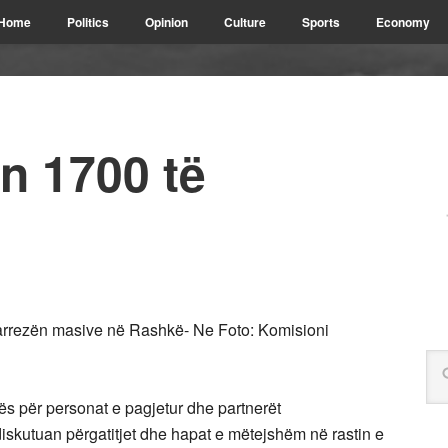
Home
Politics
Opinion
Culture
Sports
Economy
n 1700 të
varrezën masive në Rashkë- Ne Foto: Komisioni
ës për personat e pagjetur dhe partnerët
iskutuan përgatitjet dhe hapat e mëtejshëm në rastin e