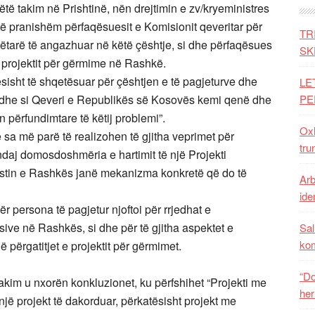
të takim në Prishtinë, nën drejtimin e zv/kryeministres
të pranishëm përfaqësuesit e Komisionit qeveritar për
TR
ëtarë të angazhuar në këtë çështje, si dhe përfaqësues
SK
projektit për gërmime në Rashkë.
lësisht të shqetësuar për çështjen e të pagjeturve dhe
LE
ë dhe si Qeveri e Republikës së Kosovës kemi qenë dhe
PE
 përfundimtare të këtij problemi”.
Oxh
 sa më parë të realizohen të gjitha veprimet për
tru
ndaj domosdoshmëria e hartimit të një Projekti
rastin e Rashkës janë mekanizma konkretë që do të
Arb
iden
ër persona të pagjetur njoftoi për rrjedhat e
sive në Rashkës, si dhe për të gjitha aspektet e
Sal
ko
përgatitjet e projektit për gërmimet.
“Do
kim u nxorën konkluzionet, ku përfshihet “Projekti me
her
një projekt të dakorduar, përkatësisht projekt me