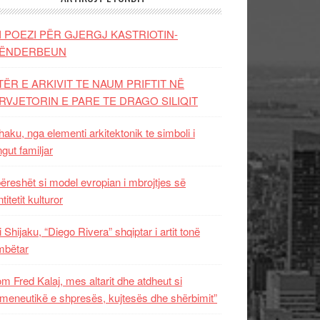
I POEZI PËR GJERGJ KASTRIOTIN-
ËNDERBEUN
TËR E ARKIVIT TE NAUM PRIFTIT NË
RVJETORIN E PARE TE DRAGO SILIQIT
aku, nga elementi arkitektonik te simboli i
ngut familjar
ëreshët si model evropian i mbrojtjes së
titetit kulturor
i Shijaku, “Diego Rivera” shqiptar i artit tonë
mbëtar
m Fred Kalaj, mes altarit dhe atdheut si
meneutikë e shpresës, kujtesës dhe shërbimit”