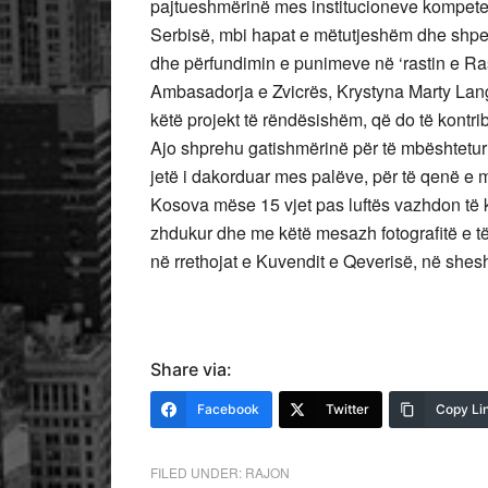
pajtueshmërinë mes institucioneve kompete
Serbisë, mbi hapat e mëtutjeshëm dhe shpen
dhe përfundimin e punimeve në ‘rastin e Ra
Ambasadorja e Zvicrës, Krystyna Marty Lan
këtë projekt të rëndësishëm, që do të kontribu
Ajo shprehu gatishmërinë për të mbështetur 
jetë i dakorduar mes palëve, për të qenë e 
Kosova mëse 15 vjet pas luftës vazhdon të kë
zhdukur dhe me këtë mesazh fotografitë e të
në rrethojat e Kuvendit e Qeverisë, në shesh
Share via:
Facebook
Twitter
Copy Li
FILED UNDER:
RAJON