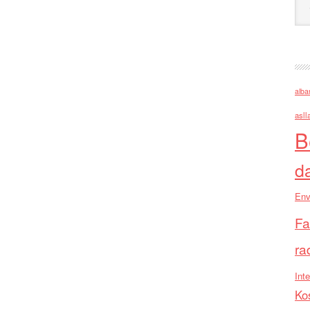
alba
asll
B
d
Env
Fa
ra
Inte
Ko