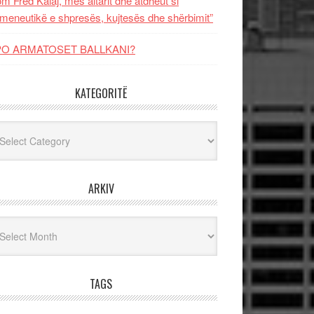
m Fred Kalaj, mes altarit dhe atdheut si
meneutikë e shpresës, kujtesës dhe shërbimit”
PO ARMATOSET BALLKANI?
KATEGORITË
egoritë
ARKIV
iv
TAGS