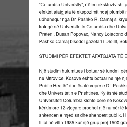
“Columbia University”, rrëfen ekskluzivisht
efektet afatgjata të ekspozimit ndaj plumbit 
udhëhequr nga Dr. Pashko R. Camaj si krye
kolegë në Universitetin Columbia dhe Unive
Preteni, Dusan Popovac, Nancy Loiacono d
Pashko Camaj bisedoi gazetari i Diellit, So
STUDIMI PËR EFEKTET AFATGJATA TË 
Një studim hulumtues i botuar së fundmi për 
në Mitrovicë, Kosovë është botuar në një n
Public Health” dhe është vepër e Dr. Pash
dhe Universitetin e Prishtinës. Ky është stud
Universiteti Columbia kishte bërë në Kosovë
kërkimore 12-vjeçare prodhoi një numër të
shkencën e mjedisit dhe shëndetit publik. Hu
filloi në vitin 1985 kur një grup prej 1500 