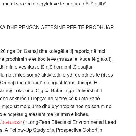
r me ekspozimin e qyteteve te ndotura në të gjithë
KA DHE PENGON AFTËSINË PËR TË PRODHUAR
020 nga Dr. Camaj dhe kolegët e tij raportojnë mbi
 prodhimin e eritrociteve (rruazat e kuqe të gjakut),
dhimin e veshkave të një hormoni të quajtur
lumbit mjedisor në aktivitetin erythropiotines të rritjes
. Camaj dhe në punën e ngushtë me Joseph H.
ncy Loiacono, Olgica Balac, nga Universiteti i
dhe shkrirësit Trepça” në Mitrovicë ku ata kanë
 mjedisit me plumb dhe erythropiotinës në serum në
 kjo e ndjekur gjatësisht me kalimin e kohës.
0/3646252/
( “Long-Term Effects of Environmental Lead
s: A Follow-Up Study of a Prospective Cohort in