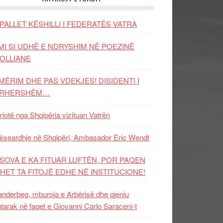
PALLET KËSHILLI I FEDERATËS VATRA
MI SI UDHË E NDRYSHIM NË POEZINË
OLLIANE
MËRIM DHE PAS VDEKJES! DISIDENTI I
ËRHERSHËM…
riotë nga Shqipëria vizituan Vatrën
ëseardhje në Shqipëri, Ambasador Eric Wendt
SOVA E KA FITUAR LUFTËN, POR PAQEN
HET TA FITOJË EDHE NË INSTITUCIONE!
nderbeg, mburoja e Arbërisë dhe gjeniu
tarak në faqet e Giovanni Carlo Saraceni-t