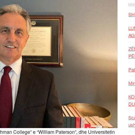
SH
LU
AG
ZË
P
Pat
Mir
KO
DU
Sca
ush
hman College” e “William Paterson”, dhe Universitetin