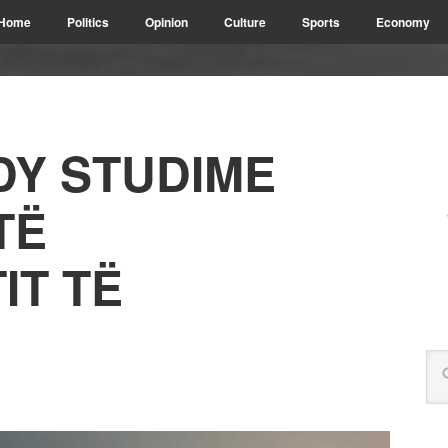
Home
Politics
Opinion
Culture
Sports
Economy
DY STUDIME
TË
IT TË