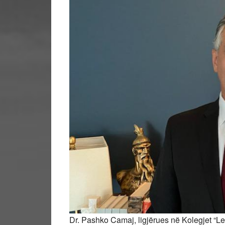
Dr. Pashko Camaj, ligjërues në Kolegjet “Le