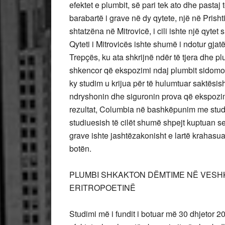
efektet e plumbit, së pari tek ato dhe pastaj 
barabartë i grave në dy qytete, një në Prish
shtatzëna në Mitrovicë, i cili ishte një qyte
Qyteti i Mitrovicës ishte shumë i ndotur gjat
Trepçës, ku ata shkrijnë ndër të tjera dhe p
shkencor që ekspozimi ndaj plumbit sidom
ky studim u krijua për të hulumtuar saktësish
ndryshonin dhe siguronin prova që ekspozim
rezultat, Columbia në bashkëpunim me studiu
studiuesish të cilët shumë shpejt kuptuan s
grave ishte jashtëzakonisht e lartë krahasua
botën.
PLUMBI SHKAKTON DËMTIME NË VESH
ERITROPOETINË
Studimi më i fundit i botuar më 30 dhjetor 2