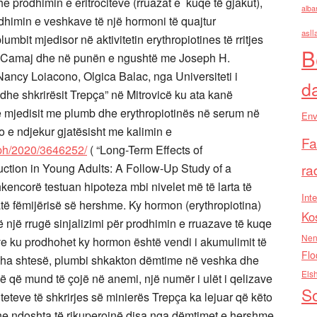
 prodhimin e eritrociteve (rruazat e kuqe të gjakut),
alba
dhimin e veshkave të një hormoni të quajtur
asll
lumbit mjedisor në aktivitetin erythropiotines të rritjes
B
. Camaj dhe në punën e ngushtë me Joseph H.
ncy Loiacono, Olgica Balac, nga Universiteti i
d
dhe shkrirësit Trepça” në Mitrovicë ku ata kanë
 mjedisit me plumb dhe erythropiotinës në serum në
Env
kjo e ndjekur gjatësisht me kalimin e
Fa
eph/2020/3646252/
( “Long-Term Effects of
ra
ction in Young Adults: A Follow-Up Study of a
kencorë testuan hipoteza mbi nivelet më të larta të
Inte
atë fëmijërisë së hershme. Ky hormon (erythropiotina)
Ko
një rrugë sinjalizimi për prodhimin e rruazave të kuqe
Nen
ve ku prodhohet ky hormon është vendi i akumulimit të
Flo
 Koha shtesë, plumbi shkakton dëmtime në veshka dhe
Els
ë që mund të çojë në anemi, një numër i ulët i qelizave
So
iteteve të shkrirjes së minierës Trepça ka lejuar që këto
he ndoshta të rikuperojnë disa nga dëmtimet e hershme