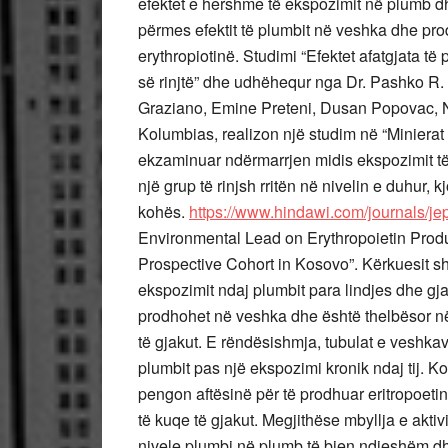
efektet e hershme të ekspozimit në plumb dhe
përmes efektit të plumbit në veshka dhe pro
erythropiotinë. Studimi “Efektet afatgjata të p
së rinjtë” dhe udhëhequr nga Dr. Pashko R
Graziano, Emine Preteni, Dusan Popovac, Na
Kolumbias, realizon një studim në “Minierat 
ekzaminuar ndërmarrjen midis ekspozimit të
një grup të rinjsh rritën në nivelin e duhur, 
kohës.
https://www.hindawi.com/journals/j
Environmental Lead on Erythropoietin Produ
Prospective Cohort in Kosovo”. Kërkuesit sh
ekspozimit ndaj plumbit para lindjes dhe gj
prodhohet në veshka dhe është thelbësor në 
të gjakut. E rëndësishmja, tubulat e veshka
plumbit pas një ekspozimi kronik ndaj tij.
pengon aftësinë për të prodhuar eritropoetin
të kuqe të gjakut. Megjithëse mbyllja e aktiv
nivele plumbi në plumb të bien ndjeshëm d