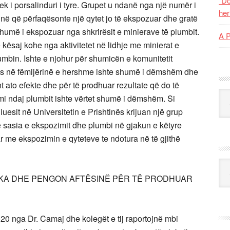
“Do
tek i porsalinduri i tyre. Grupet u ndanë nga një numër i
her
tinë që përfaqësonte një qytet jo të ekspozuar dhe gratë
t shumë i ekspozuar nga shkrirësit e minierave të plumbit.
A 
ë kësaj kohe nga aktivitetet në lidhje me minierat e
lumbin. Ishte e njohur për shumicën e komunitetit
os në fëmijërinë e hershme ishte shumë i dëmshëm dhe
t ato efekte dhe për të prodhuar rezultate që do të
Kat
i ndaj plumbit ishte vërtet shumë i dëmshëm. Si
esit në Universitetin e Prishtinës krijuan një grup
e sasia e ekspozimit dhe plumbi në gjakun e këtyre
r me ekspozimin e qyteteve te ndotura në të gjithë
Ark
KA DHE PENGON AFTËSINË PËR TË PRODHUAR
020 nga Dr. Camaj dhe kolegët e tij raportojnë mbi