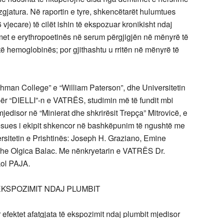
zgjatura. Në raportin e tyre, shkencëtarët hulumtues
6 vjecare) të cilët ishin të ekspozuar kronikisht ndaj
met e erythropoetinës në serum përgjigjën në mënyrë të
të hemoglobinës; por gjithashtu u rritën në mënyrë të
hman College” e “William Paterson”, dhe Universitetin
 për “DIELLI”-n e VATRËS, studimin më të fundit mbi
mjedisor në “Minierat dhe shkrirësit Trepça” Mitrovicë, e
sues i ekipit shkencor në bashkëpunim të ngushtë me
rsitetin e Prishtinës: Joseph H. Graziano, Emine
he Olgica Balac. Me nënkryetarin e VATRËS Dr.
kol PAJA.
EKSPOZIMIT NDAJ PLUMBIT
efektet afatgjata të ekspozimit ndaj plumbit mjedisor