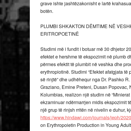
grave ishte jashtëzakonisht e lartë krahasua
botën.
PLUMBI SHKAKTON DËMTIME NË VESH
ERITROPOETINË
Studimi më i fundit i botuar më 30 dhjetor 2
efektet e hershme të ekspozimit në plumb dhe
përmes efektit të plumbit në veshka dhe pro
erythropiotinë. Studimi “Efektet afatgjata të p
së rinjtë” dhe udhëhequr nga Dr. Pashko R
Graziano, Emine Preteni, Dusan Popovac, Na
Kolumbias, realizon një studim në “Minierat 
ekzaminuar ndërmarrjen midis ekspozimit të
një grup të rinjsh rritën në nivelin e duhur,
https://www.hindawi.com/journals/jeph/202
on Erythropoietin Production in Young Adult