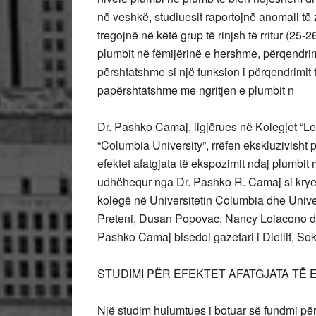
në veshkë, studiuesit raportojnë anomali të 
tregojnë në këtë grup të rinjsh të rritur (25-2
plumbit në fëmijërinë e hershme, përqendri
përshtatshme si një funksion i përqendrimit 
papërshtatshme me ngritjen e plumbit n
Dr. Pashko Camaj, ligjërues në Kolegjet “Le
“Columbia University”, rrëfen ekskluzivisht
efektet afatgjata të ekspozimit ndaj plumbit 
udhëhequr nga Dr. Pashko R. Camaj si krye
kolegë në Universitetin Columbia dhe Unive
Preteni, Dusan Popovac, Nancy Loiacono d
Pashko Camaj bisedoi gazetari i Diellit, So
STUDIMI PËR EFEKTET AFATGJATA TË 
Një studim hulumtues i botuar së fundmi për 