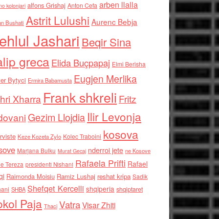
arben llalla
alfons Grishaj
Anton Cefa
no kolonjari
Astrit Lulushi
Aurenc Bebja
an Bushati
ehlul Jashari
Beqir Sina
alip greca
Elida Buçpapaj
Elmi Berisha
Eugjen Merlika
er Bytyci
Ermira Babamusta
Frank shkreli
hri Xharra
Fritz
Ilir Levonja
Gezim Llojdia
dovani
kosova
rviste
Kolec Traboini
Keze Kozeta Zylo
sove
nderroi jete
Marjana Bulku
ne Kosove
Murat Gecaj
Rafaela Prifti
Rafael
e Tereza
presidenti Nishani
qi
Raimonda Moisiu
Ramiz Lushaj
reshat kripa
Sadik
Shefqet Kercelli
shqiperia
hani
shqiptaret
SHBA
kol Paja
Vatra
Visar Zhiti
Thaci