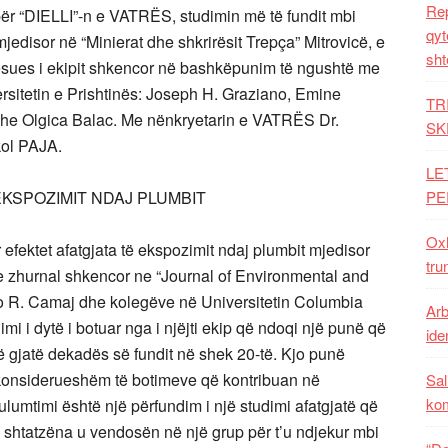
Rep
 për “DIELLI”-n e VATRËS, studimin më të fundit mbi
qyt
mjedisor në “Minierat dhe shkrirësit Trepça” Mitrovicë, e
sht
sues i ekipit shkencor në bashkëpunim të ngushtë me
rsitetin e Prishtinës: Joseph H. Graziano, Emine
TR
he Olgica Balac. Me nënkryetarin e VATRËS Dr.
SK
kol PAJA.
LE
PE
EKSPOZIMIT NDAJ PLUMBIT
Oxh
efektet afatgjata të ekspozimit ndaj plumbit mjedisor
tru
je zhurnal shkencor ne “Journal of Environmental and
ko R. Camaj dhe kolegëve në Universitetin Columbia
Arb
imi i dytë i botuar nga i njëjti ekip që ndoqi një punë që
iden
 gjatë dekadës së fundit në shek 20-të. Kjo punë
 konsiderueshëm të botimeve që kontribuan në
Sal
ko
lumtimi është një përfundim i një studimi afatgjatë që
gra shtatzëna u vendosën në një grup për t’u ndjekur mbi