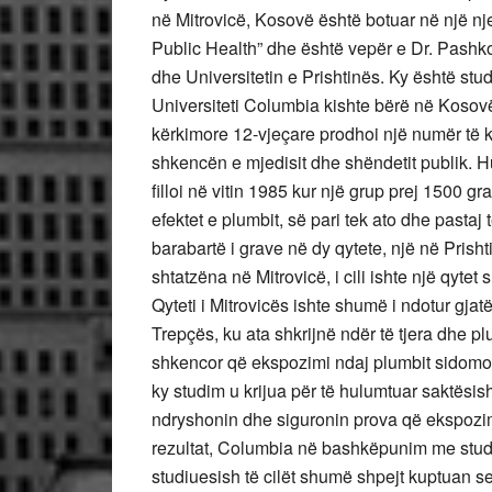
në Mitrovicë, Kosovë është botuar në një n
Public Health” dhe është vepër e Dr. Pash
dhe Universitetin e Prishtinës. Ky është stud
Universiteti Columbia kishte bërë në Kosovë
kërkimore 12-vjeçare prodhoi një numër të
shkencën e mjedisit dhe shëndetit publik. Hu
filloi në vitin 1985 kur një grup prej 1500 
efektet e plumbit, së pari tek ato dhe pastaj 
barabartë i grave në dy qytete, një në Prish
shtatzëna në Mitrovicë, i cili ishte një qyte
Qyteti i Mitrovicës ishte shumë i ndotur gjat
Trepçës, ku ata shkrijnë ndër të tjera dhe p
shkencor që ekspozimi ndaj plumbit sidom
ky studim u krijua për të hulumtuar saktësish
ndryshonin dhe siguronin prova që ekspozim
rezultat, Columbia në bashkëpunim me studiu
studiuesish të cilët shumë shpejt kuptuan s