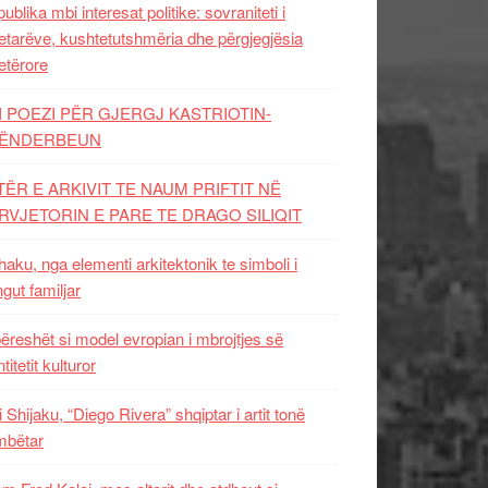
ublika mbi interesat politike: sovraniteti i
etarëve, kushtetutshmëria dhe përgjegjësia
etërore
I POEZI PËR GJERGJ KASTRIOTIN-
ËNDERBEUN
TËR E ARKIVIT TE NAUM PRIFTIT NË
RVJETORIN E PARE TE DRAGO SILIQIT
aku, nga elementi arkitektonik te simboli i
ngut familjar
ëreshët si model evropian i mbrojtjes së
titetit kulturor
i Shijaku, “Diego Rivera” shqiptar i artit tonë
mbëtar