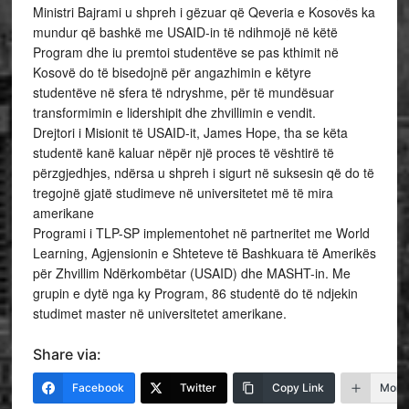
Ministri Bajrami u shpreh i gëzuar që Qeveria e Kosovës ka
mundur që bashkë me USAID-in të ndihmojë në këtë
Program dhe iu premtoi studentëve se pas kthimit në
Kosovë do të bisedojnë për angazhimin e këtyre
studentëve në sfera të ndryshme, për të mundësuar
transformimin e lidershipit dhe zhvillimin e vendit.
Drejtori i Misionit të USAID-it, James Hope, tha se këta
studentë kanë kaluar nëpër një proces të vështirë të
përzgjedhjes, ndërsa u shpreh i sigurt në suksesin që do të
tregojnë gjatë studimeve në universitetet më të mira
amerikane
Programi i TLP-SP implementohet në partneritet me World
Learning, Agjensionin e Shteteve të Bashkuara të Amerikës
për Zhvillim Ndërkombëtar (USAID) dhe MASHT-in. Me
grupin e dytë nga ky Program, 86 studentë do të ndjekin
studimet master në universitetet amerikane.
Share via:
Facebook
Twitter
Copy Link
More