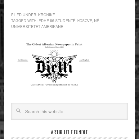
FILED UNDER:
KRONIKE
TAGGED WITH:
EDHE 86 STUDENTË
,
KOSOVE
,
NË
UNIVERSITETET AMERIKANE
ARTIKUJT E FUNDIT