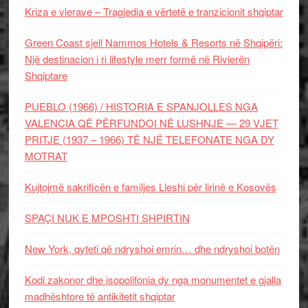
Kriza e vlerave – Tragjedia e vërtetë e tranzicionit shqiptar
Green Coast sjell Nammos Hotels & Resorts në Shqipëri:
Një destinacion i ri lifestyle merr formë në Rivierën
Shqiptare
PUEBLO (1966) / HISTORIA E SPANJOLLES NGA
VALENCIA QË PËRFUNDOI NË LUSHNJE — 29 VJET
PRITJE (1937 – 1966) TË NJË TELEFONATE NGA DY
MOTRAT
Kujtojmë sakrificën e familjes Lleshi për lirinë e Kosovës
SPAÇI NUK E MPOSHTI SHPIRTIN
New York, qyteti që ndryshoi emrin… dhe ndryshoi botën
Kodi zakonor dhe isopolifonia dy nga monumentet e gjalla
madhështore të antikitetit shqiptar