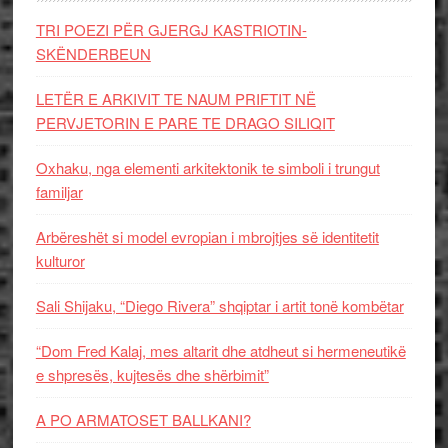
TRI POEZI PËR GJERGJ KASTRIOTIN-
SKËNDERBEUN
LETËR E ARKIVIT TE NAUM PRIFTIT NË
PERVJETORIN E PARE TE DRAGO SILIQIT
Oxhaku, nga elementi arkitektonik te simboli i trungut
familjar
Arbëreshët si model evropian i mbrojtjes së identitetit
kulturor
Sali Shijaku, “Diego Rivera” shqiptar i artit tonë kombëtar
“Dom Fred Kalaj, mes altarit dhe atdheut si hermeneutikë
e shpresës, kujtesës dhe shërbimit”
A PO ARMATOSET BALLKANI?