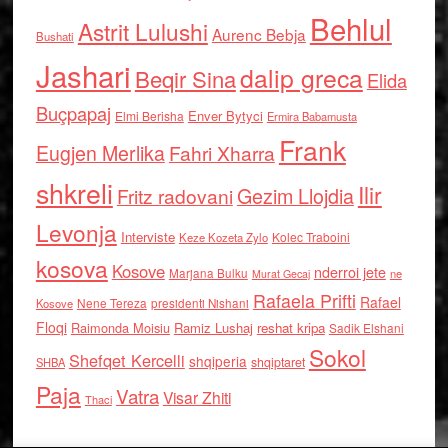
Behlul
Astrit Lulushi
Aurenc Bebja
Bushati
Jashari
dalip greca
Beqir Sina
Elida
Buçpapaj
Enver Bytyci
Elmi Berisha
Ermira Babamusta
Frank
Eugjen Merlika
Fahri Xharra
shkreli
Ilir
Gezim Llojdia
Fritz radovani
Levonja
Interviste
Kolec Traboini
Keze Kozeta Zylo
kosova
Kosove
nderroi jete
Marjana Bulku
ne
Murat Gecaj
Rafaela Prifti
Rafael
Nene Tereza
Kosove
presidenti Nishani
Floqi
Raimonda Moisiu
Ramiz Lushaj
reshat kripa
Sadik Elshani
Sokol
Shefqet Kercelli
shqiperia
shqiptaret
SHBA
Paja
Vatra
Visar Zhiti
Thaci