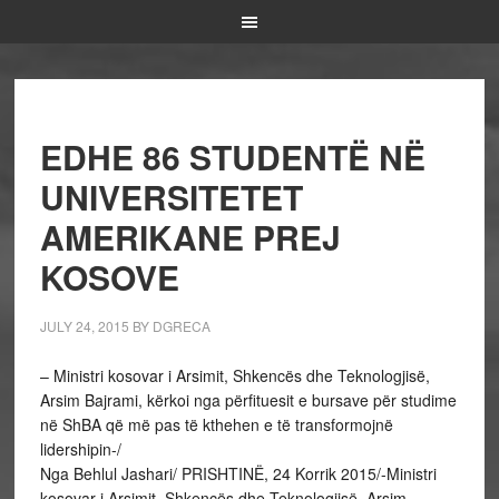
EDHE 86 STUDENTË NË
UNIVERSITETET
AMERIKANE PREJ
KOSOVE
JULY 24, 2015
BY
DGRECA
– Ministri kosovar i Arsimit, Shkencës dhe Teknologjisë,
Arsim Bajrami, kërkoi nga përfituesit e bursave për studime
në ShBA që më pas të kthehen e të transformojnë
lidershipin-/
Nga Behlul Jashari/ PRISHTINË, 24 Korrik 2015/-Ministri
kosovar i Arsimit, Shkencës dhe Teknologjisë, Arsim