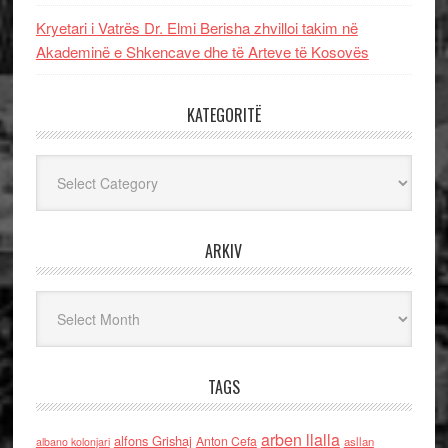
Kryetari i Vatrës Dr. Elmi Berisha zhvilloi takim në
Akademinë e Shkencave dhe të Arteve të Kosovës
KATEGORITË
Kategoritë
ARKIV
Arkiv
TAGS
arben llalla
alfons Grishaj
Anton Cefa
asllan
albano kolonjari