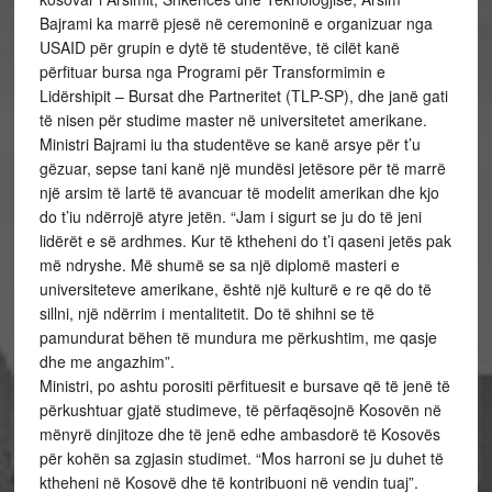
Bajrami ka marrë pjesë në ceremoninë e organizuar nga
USAID për grupin e dytë të studentëve, të cilët kanë
përfituar bursa nga Programi për Transformimin e
Lidërshipit – Bursat dhe Partneritet (TLP-SP), dhe janë gati
të nisen për studime master në universitetet amerikane.
Ministri Bajrami iu tha studentëve se kanë arsye për t’u
gëzuar, sepse tani kanë një mundësi jetësore për të marrë
një arsim të lartë të avancuar të modelit amerikan dhe kjo
do t’iu ndërrojë atyre jetën. “Jam i sigurt se ju do të jeni
lidërët e së ardhmes. Kur të ktheheni do t’i qaseni jetës pak
më ndryshe. Më shumë se sa një diplomë masteri e
universiteteve amerikane, është një kulturë e re që do të
sillni, një ndërrim i mentalitetit. Do të shihni se të
pamundurat bëhen të mundura me përkushtim, me qasje
dhe me angazhim”.
Ministri, po ashtu porositi përfituesit e bursave që të jenë të
përkushtuar gjatë studimeve, të përfaqësojnë Kosovën në
mënyrë dinjitoze dhe të jenë edhe ambasdorë të Kosovës
për kohën sa zgjasin studimet. “Mos harroni se ju duhet të
ktheheni në Kosovë dhe të kontribuoni në vendin tuaj”.