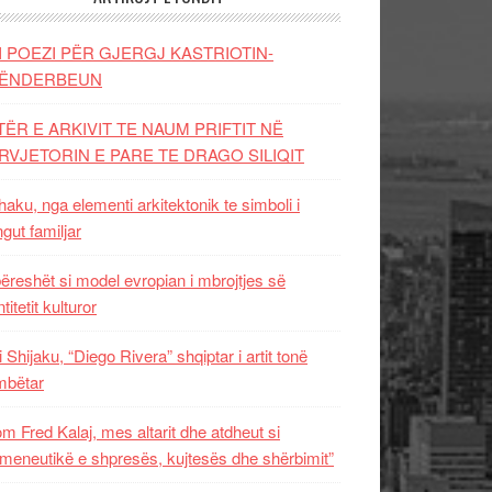
I POEZI PËR GJERGJ KASTRIOTIN-
ËNDERBEUN
TËR E ARKIVIT TE NAUM PRIFTIT NË
RVJETORIN E PARE TE DRAGO SILIQIT
aku, nga elementi arkitektonik te simboli i
ngut familjar
ëreshët si model evropian i mbrojtjes së
titetit kulturor
i Shijaku, “Diego Rivera” shqiptar i artit tonë
mbëtar
m Fred Kalaj, mes altarit dhe atdheut si
meneutikë e shpresës, kujtesës dhe shërbimit”