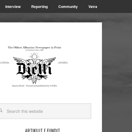
Interview
Reporting
Community
Vatra
ARTIKUJT E FUNDIT