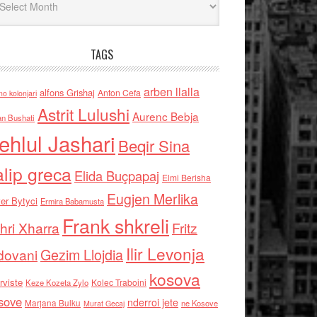
TAGS
arben llalla
alfons Grishaj
Anton Cefa
no kolonjari
Astrit Lulushi
Aurenc Bebja
an Bushati
ehlul Jashari
Beqir Sina
alip greca
Elida Buçpapaj
Elmi Berisha
Eugjen Merlika
er Bytyci
Ermira Babamusta
Frank shkreli
hri Xharra
Fritz
Ilir Levonja
Gezim Llojdia
dovani
kosova
rviste
Kolec Traboini
Keze Kozeta Zylo
sove
nderroi jete
Marjana Bulku
ne Kosove
Murat Gecaj