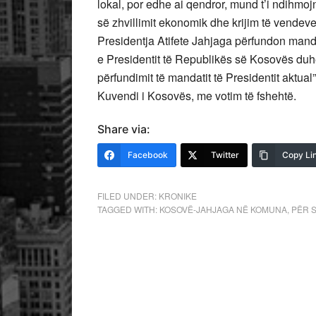
lokal, por edhe ai qendror, mund t’i ndihmojn
së zhvillimit ekonomik dhe krijim të vendeve
Presidentja Atifete Jahjaga përfundon manda
e Presidentit të Republikës së Kosovës duhet
përfundimit të mandatit të Presidentit aktua
Kuvendi i Kosovës, me votim të fshehtë.
Share via:
Facebook
Twitter
Copy Li
FILED UNDER:
KRONIKE
TAGGED WITH:
KOSOVË-JAHJAGA NË KOMUNA
,
PËR S