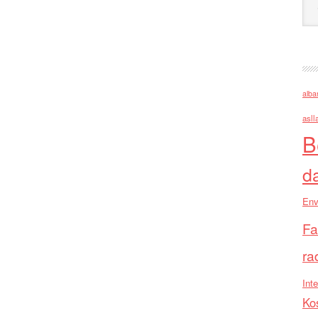
alba
asll
B
d
Env
Fa
ra
Inte
Ko