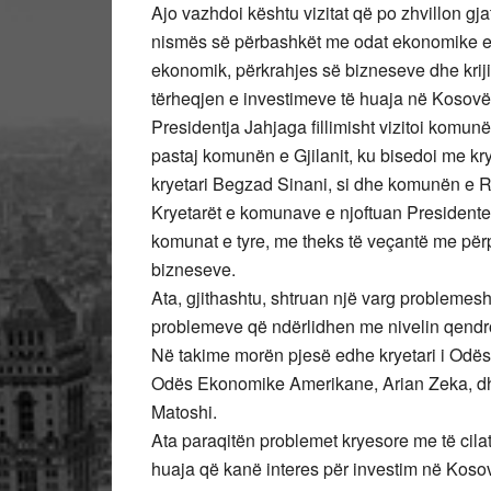
Ajo vazhdoi kështu vizitat që po zhvillon gj
nismës së përbashkët me odat ekonomike e me 
ekonomik, përkrahjes së bizneseve dhe krijim
tërheqjen e investimeve të huaja në Kosovë
Presidentja Jahjaga fillimisht vizitoi komunë
pastaj komunën e Gjilanit, ku bisedoi me kr
kryetari Begzad Sinani, si dhe komunën e Ran
Kryetarët e komunave e njoftuan President
komunat e tyre, me theks të veçantë me për
bizneseve.
Ata, gjithashtu, shtruan një varg problemesh 
problemeve që ndërlidhen me nivelin qendror 
Në takime morën pjesë edhe kryetari i Odës 
Odës Ekonomike Amerikane, Arian Zeka, dh
Matoshi.
Ata paraqitën problemet kryesore me të cilat
huaja që kanë interes për investim në Kosov