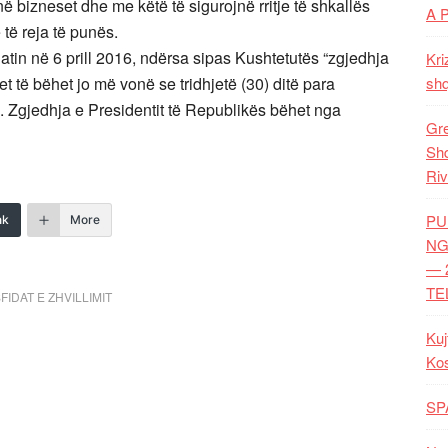
ë bizneset dhe me këtë të sigurojnë rritje të shkallës
A 
 të reja të punës.
tin në 6 prill 2016, ndërsa sipas Kushtetutës “zgjedhja
Kri
 të bëhet jo më vonë se tridhjetë (30) ditë para
shq
l”. Zgjedhja e Presidentit të Republikës bëhet nga
Gre
Shq
Riv
PU
nk
More
NG
— 
TE
FIDAT E ZHVILLIMIT
Kuj
Ko
SP