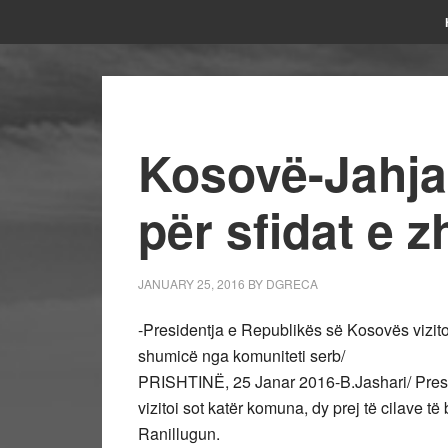
Kosovë-Jahj
për sfidat e zh
JANUARY 25, 2016
BY
DGRECA
-Presidentja e Republikës së Kosovës vizito
shumicë nga komuniteti serb/
PRISHTINË, 25 Janar 2016-B.Jashari/ Presi
vizitoi sot katër komuna, dy prej të cilave 
Ranillugun.