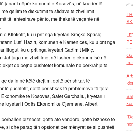
atë janarit nëpër komunat e Kosovës, në kuadër të
qëllim të diskutimit të sfidave të zhvillimit
TR
it të lehtësirave për to, me theks të veçantë në
SK
.
n e Kllokotit, ku u prit nga kryetari Sreçko Spasiç,
LE
yetarin Lutfi Haziri, komunën e Kamenicës, ku u prit nga
PE
illugut, ku u prit nga kryetari Gadimit Mikiç.
Oxh
en Jahjaga me zhvillimet në fushën e ekonomisë në
tru
pjekjet që bëjnë pushtetet komunale në përkrahje të
Arb
që dalin në këtë drejtim, qoftë për shkak të
iden
të pushtetit, qoftë për shkak të problemeve të tjera.
Ekonomike të Kosovës, Safet Gërxhaliu, kryetari i
Sal
ko
e kryetari i Odës Ekonomike Gjermane, Albert
“Do
 përballen bizneset, qoftë ato vendore, qoftë biznese të
her
ë, si dhe paraqitën opsionet për mënyrat se si pushteti