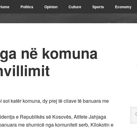
Home
Politics
Opinion
Culture
Sports
Economy
aga në komuna
villimit
i sot katër komuna, dy prej të cilave të banuara me
dentja e Republikës së Kosovës, Atifete Jahjaga
të banuara me shumicë nga komuniteti serb, Kllokotin e