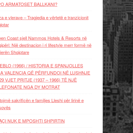
PO ARMATOSET BALLKANI?
za e vlerave – Tragjedia e vërtetë e tranzicionit
iptar
en Coast sjell Nammos Hotels & Resorts në
ipëri: Një destinacion i ri lifestyle merr formë në
ierën Shqiptare
EBLO (1966) / HISTORIA E SPANJOLLES
A VALENCIA QË PËRFUNDOI NË LUSHNJE
29 VJET PRITJE (1937 – 1966) TË NJË
LEFONATE NGA DY MOTRAT
tojmë sakrificën e familjes Lleshi për lirinë e
sovës
AÇI NUK E MPOSHTI SHPIRTIN