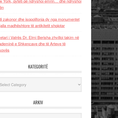
 York, qyteti që ndryshoi emrin… dhe ndryshoi
ën
i zakonor dhe isopolifonia dy nga monumentet
jalla madhështore të antikitetit shqiptar
etari i Vatrës Dr. Elmi Berisha zhvilloi takim në
deminë e Shkencave dhe të Arteve të
sovës
KATEGORITË
egoritë
ARKIV
iv