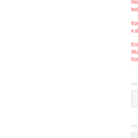
New
bot
Kod
e g
Kry
Aka
Ko
Kat
Ark