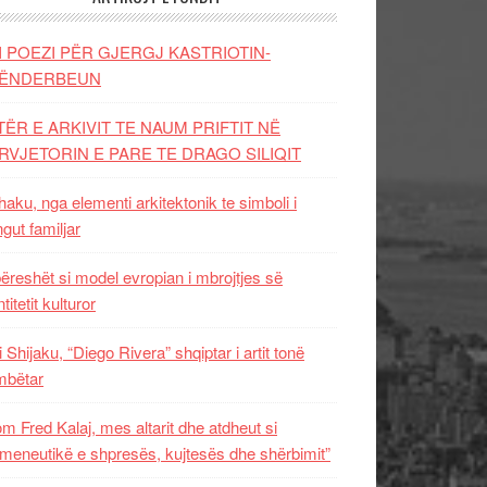
I POEZI PËR GJERGJ KASTRIOTIN-
ËNDERBEUN
TËR E ARKIVIT TE NAUM PRIFTIT NË
RVJETORIN E PARE TE DRAGO SILIQIT
aku, nga elementi arkitektonik te simboli i
ngut familjar
ëreshët si model evropian i mbrojtjes së
titetit kulturor
i Shijaku, “Diego Rivera” shqiptar i artit tonë
mbëtar
m Fred Kalaj, mes altarit dhe atdheut si
meneutikë e shpresës, kujtesës dhe shërbimit”