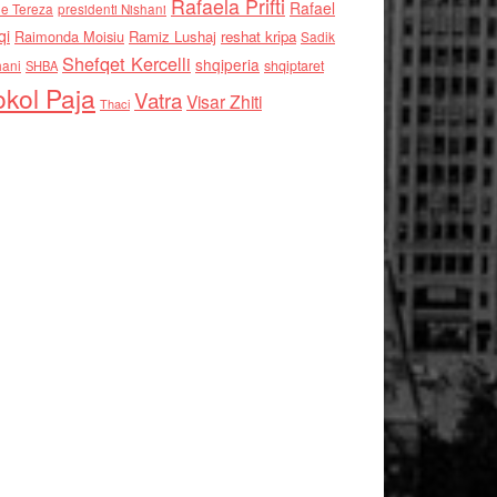
Rafaela Prifti
Rafael
e Tereza
presidenti Nishani
qi
Raimonda Moisiu
Ramiz Lushaj
reshat kripa
Sadik
Shefqet Kercelli
shqiperia
hani
shqiptaret
SHBA
kol Paja
Vatra
Visar Zhiti
Thaci