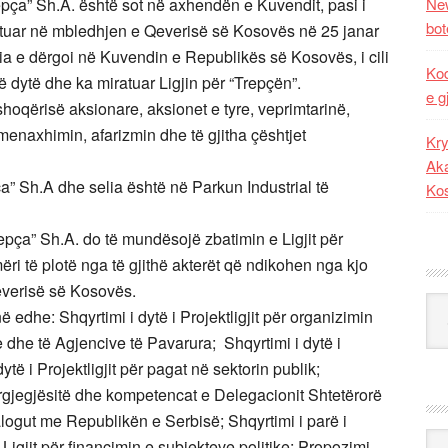
pça” Sh.A. është sot në axhendën e Kuvendit, pasi i
New
bot
tuar në mbledhjen e Qeverisë së Kosovës në 25 janar
eria e dërgoi në Kuvendin e Republikës së Kosovës, i cili
Kod
ë dytë dhe ka miratuar Ligjin për “Trepçën”.
e g
shoqërisë aksionare, aksionet e tyre, veprimtarinë,
 menaxhimin, afarizmin dhe të gjitha çështjet
Kry
Aka
a” Sh.A dhe selia është në Parkun Industrial të
Ko
epça” Sh.A. do të mundësojë zbatimin e Ligjit për
ëri të plotë nga të gjithë akterët që ndikohen nga kjo
verisë së Kosovës.
Kat
dhe: Shqyrtimi i dytë i Projektligjit për organizimin
 dhe të Agjencive të Pavarura; Shqyrtimi i dytë i
dytë i Projektligjit për pagat në sektorin publik;
 përgjegjësitë dhe kompetencat e Delegacionit Shtetërorë
logut me Republikën e Serbisë; Shqyrtimi i parë i
Ark
 Ligjit për financimin e subjekteve politike; Propozimi