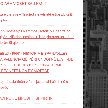
PO ARMATOSET BALLKANI?
za e vlerave – Tragjedia e vërtetë e tranzicionit
iptar
en Coast sjell Nammos Hotels & Resorts në
ipëri: Një destinacion i ri lifestyle merr formë në
ierën Shqiptare
EBLO (1966) / HISTORIA E SPANJOLLES
A VALENCIA QË PËRFUNDOI NË LUSHNJE
29 VJET PRITJE (1937 – 1966) TË NJË
LEFONATE NGA DY MOTRAT
tojmë sakrificën e familjes Lleshi për lirinë e
sovës
AÇI NUK E MPOSHTI SHPIRTIN