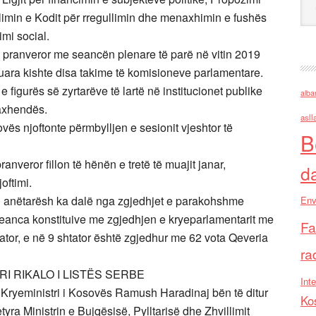
limin e Kodit për rregullimin dhe menaxhimin e fushës
mi social.
n pranveror me seancën plenare të parë në vitin 2019
uara kishte disa takime të komisioneve parlamentare.
ë e figurës së zyrtarëve të lartë në institucionet publike
alba
 axhendës.
asll
ës njoftonte përmbylljen e sesionit vjeshtor të
B
nveror fillon të hënën e tretë të muajit janar,
d
oftimi.
0 anëtarësh ka dalë nga zgjedhjet e parakohshme
Env
seanca konstituive me zgjedhjen e kryeparlamentarit me
Fa
ator, e në 9 shtator është zgjedhur me 62 vota Qeveria
ra
I RIKALO I LISTËS SERBE
Inte
ryeministri i Kosovës Ramush Haradinaj bën të ditur
Ko
yra Ministrin e Bujqësisë, Pylltarisë dhe Zhvillimit