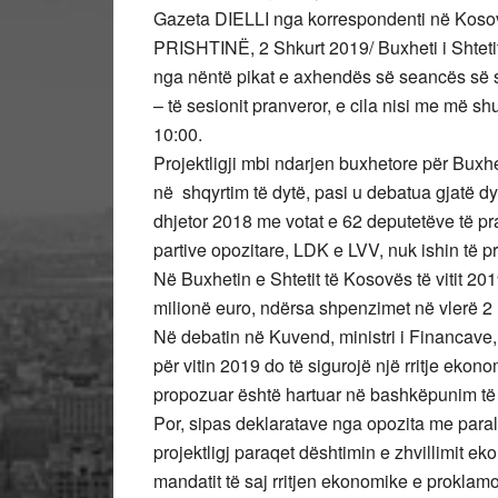
Gazeta DIELLI nga korrespondenti në Kosov
PRISHTINË, 2 Shkurt 2019/ Buxheti i Shtetit
nga nëntë pikat e axhendës së seancës së so
– të sesionit pranveror, e cila nisi me më s
10:00.
Projektligji mbi ndarjen buxhetore për Buxh
në shqyrtim të dytë, pasi u debatua gjatë dy
dhjetor 2018 me votat e 62 deputetëve të p
partive opozitare, LDK e LVV, nuk ishin të p
Në Buxhetin e Shtetit të Kosovës të vitit 201
milionë euro, ndërsa shpenzimet në vlerë 2 
Në debatin në Kuvend, ministri i Financave
për vitin 2019 do të sigurojë një rritje ekono
propozuar është hartuar në bashkëpunim t
Por, sipas deklaratave nga opozita me paral
projektligj paraqet dështimin e zhvillimit eko
mandatit të saj rritjen ekonomike e proklam