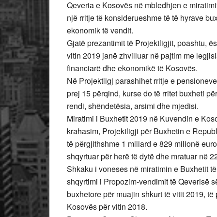
Qeveria e Kosovës në mbledhjen e miratimit 
një rritje të konsiderueshme të të hyrave bu
ekonomik të vendit.
Gjatë prezantimit të Projektligjit, poashtu, ë
vitin 2019 janë zhvilluar në pajtim me legji
financiarë dhe ekonomikë të Kosovës.
Në Projektligj parashihet rritje e pensionev
prej 15 përqind, kurse do të rritet buxheti për
rendi, shëndetësia, arsimi dhe mjedisi.
Miratimi i Buxhetit 2019 në Kuvendin e Kosov
krahasim, Projektligji për Buxhetin e Republi
të përgjithshme 1 miliard e 829 milionë eur
shqyrtuar për herë të dytë dhe mratuar në 2
Shkaku i voneses në miratimin e Buxhetit t
shqyrtimi i Propozim-vendimit të Qeverisë 
buxhetore për muajin shkurt të vitit 2019, t
Kosovës për vitin 2018.