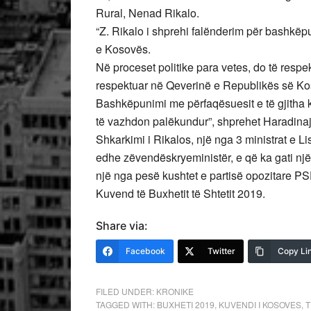
Rural, Nenad Rikalo.
“Z. Rikalo i shprehi falënderim për bashkëpu
e Kosovës.
Në proceset politike para vetes, do të respekt
respektuar në Qeverinë e Republikës së Ko
Bashkëpunimi me përfaqësuesit e të gjitha 
të vazhdon palëkundur”, shprehet Haradinaj
Shkarkimi i Rikalos, një nga 3 ministrat e L
edhe zëvendëskryeministër, e që ka gati një
një nga pesë kushtet e partisë opozitare PS
Kuvend të Buxhetit të Shtetit 2019.
Share via:
Facebook
Twitter
Copy Li
FILED UNDER:
KRONIKE
TAGGED WITH:
BUXHETI 2019
,
KUVENDI I KOSOVES
,