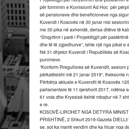
për formimin e Komisionit Ad Hoc për përpi
së pensioneve dhe beneficioneve nga siguri
Kuvendi i Kosovës në 30 janar nisi sesioni
me 30 pika në axhendë, derisa ditëve të kal
“Shqyrtimi i parë i Projektligjit për pastërtin
dhe të të zgjedhurve”, ishte një nga pikat e
Në 31 dhjetor Kuvendi i Republikës së Kosov
punimeve.
“Konform Rregullores së Kuvendit, sesioni pra
përkatësisht më 21 janar 2019”, theksonte nj
Përbërja aktuale e Kuvendit të Kosovës 12
parlamentare të 11 qershorit 2017, ndërsa 
61 vota dhe Kryesisë është mbajtur në 7 sht
e re.
KOSOVË-LIROHET NGA DETYRA MINISTR
PRISHTINË, 2 Shkurt 2019-Gazeta DIELLI/ K
se, sot ka marrë vendim dhe ka liruar nga det