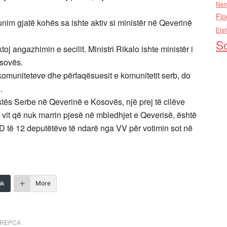
Nen
Flo
nim gjatë kohës sa ishte aktiv si ministër në Qeverinë
Els
So
oj angazhimin e secilit. Ministri Rikalo ishte ministër i
sovës.
komuniteteve dhe përfaqësuesit e komunitetit serb, do
.
istës Serbe në Qeverinë e Kosovës, një prej të cilëve
 vit që nuk marrin pjesë në mbledhjet e Qeverisë, është
D të 12 deputëtëve të ndarë nga VV për votimin sot në
nk
More
TREPCA