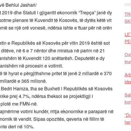
ë Behlul Jashari/
 2019 dhe Statuti i gjigantit ekonomik “Trepça” janë dy
TR
tme plenare të Kuvendit të Kosovës, të dytës këtë vit
SK
humë se një orë vonesë, ndërsa ishte e ftuar për në orën
LE
PE
etin e Republikës së Kosovës për vitin 2019 është sot
 ditëve, në 6 e 7 nëntor dhe miratua në parim në 21
Oxh
ranishëm të Kuvendit 120 anëtarësh. Deputetët e dy
tru
ranishëm në procesin e votimit.
9 të hyrat e përgjithshme pritet të jenë 2 miliardë e 370
Arb
miliardë e 365 milionë.
iden
, Bedri Hamza, tha se Buxheti i Republikës së Kosovës
Sal
mike prej 4.7%, ndërsa theksoi se projektligji i
ko
ë plotë me FMN-në.
ajmërime votimi kundër, rritja ekonomike e paraparë në
“Do
nomik të vendit. Sipas opozitës, qeveria në fillim të
her
onte deri në 10%.