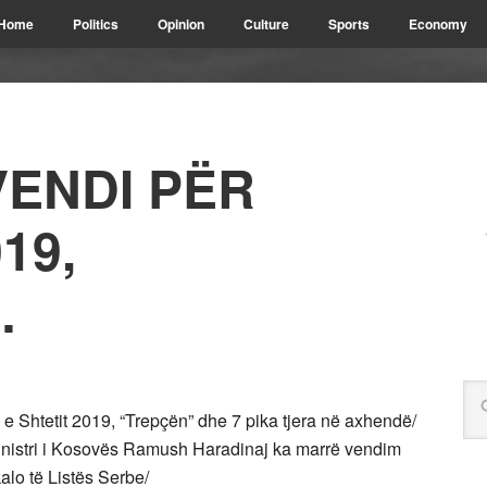
Home
Politics
Opinion
Culture
Sports
Economy
ENDI PËR
19,
…
e Shtetit 2019, “Trepçën” dhe 7 pika tjera në axhendë/
eministri i Kosovës Ramush Haradinaj ka marrë vendim
alo të Listës Serbe/