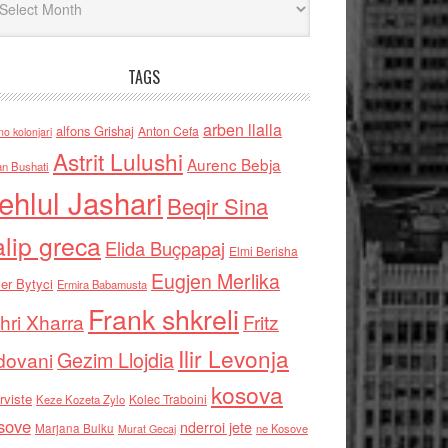
TAGS
arben llalla
alfons Grishaj
Anton Cefa
no kolonjari
Astrit Lulushi
Aurenc Bebja
an Bushati
ehlul Jashari
Beqir Sina
alip greca
Elida Buçpapaj
Elmi Berisha
Eugjen Merlika
er Bytyci
Ermira Babamusta
Frank shkreli
hri Xharra
Fritz
Ilir Levonja
Gezim Llojdia
dovani
kosova
rviste
Kolec Traboini
Keze Kozeta Zylo
sove
nderroi jete
Marjana Bulku
ne Kosove
Murat Gecaj