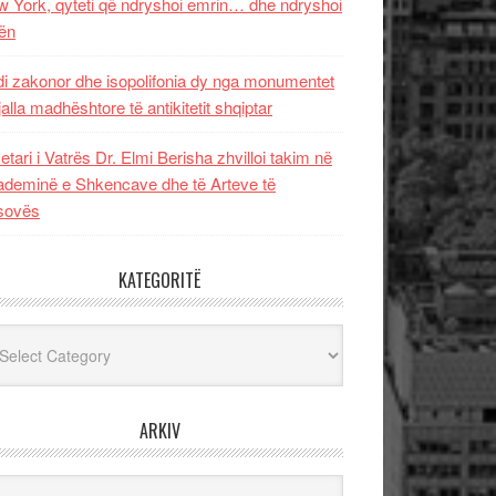
 York, qyteti që ndryshoi emrin… dhe ndryshoi
ën
i zakonor dhe isopolifonia dy nga monumentet
jalla madhështore të antikitetit shqiptar
etari i Vatrës Dr. Elmi Berisha zhvilloi takim në
deminë e Shkencave dhe të Arteve të
sovës
KATEGORITË
egoritë
ARKIV
iv