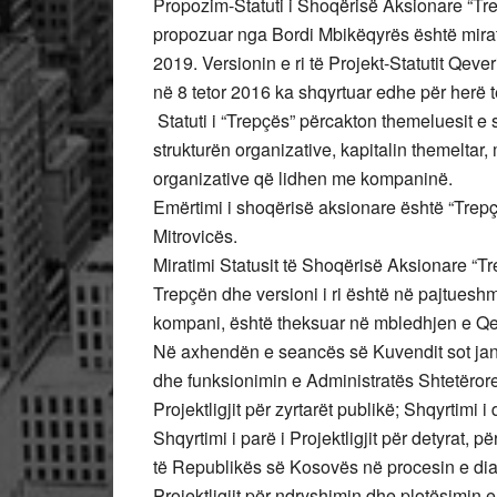
Propozim-Statuti i Shoqërisë Aksionare “Tre
propozuar nga Bordi Mbikëqyrës është mira
2019. Versionin e ri të Projekt-Statutit Qev
në 8 tetor 2016 ka shqyrtuar edhe për herë t
Statuti i “Trepçës” përcakton themeluesit e 
strukturën organizative, kapitalin themeltar,
organizative që lidhen me kompaninë.
Emërtimi i shoqërisë aksionare është “Trepç
Mitrovicës.
Miratimi Statusit të Shoqërisë Aksionare “Tr
Trepçën dhe versioni i ri është në pajtueshm
kompani, është theksuar në mbledhjen e Qe
Në axhendën e seancës së Kuvendit sot janë e
dhe funksionimin e Administratës Shtetërore
Projektligjit për zyrtarët publikë; Shqyrtimi i 
Shqyrtimi i parë i Projektligjit për detyrat,
të Republikës së Kosovës në procesin e dia
Projektligjit për ndryshimin dhe plotësimin e