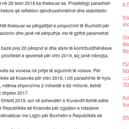
në 26 tetor 2018 ka theksuar se, Projektligji parasheh
A 
xhetore që reflekton qëndrueshmërinë dhe stabilitetin
Kri
shq
shtë theksuar se përgatitjet e propozimit të Buxhetit për
slacionin dhe janë në përputhje me të gjithë parametrat
Gre
Shq
e bazë prej 20 përqind si dhe atyre të kontributdhënësve
Riv
 prioritetet e qeverisë për vitin 2019, siç janë mbrojtja,
PU
ës ka vonesa në pritje të sigurimit të votave. Për
NG
— 
kës së Kosovës për vitin 2018, i cili parashihte të hyra
TE
o, ndërsa shpenzime 2 miliardë e 82 milionë, është
2 dhjetor 2017.
Kuj
ë Shtetit 2019, sot në axhendën e Kuvendit është edhe
Ko
së Republikës së Kosovës për zgjatjen e ndarjeve
ë përcaktuar me Ligjin për Buxhetin e Republikës së
SP