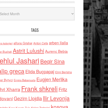
iv
TAGS
arben llalla
alfons Grishaj
Anton Cefa
no kolonjari
Astrit Lulushi
Aurenc Bebja
an Bushati
ehlul Jashari
Beqir Sina
alip greca
Elida Buçpapaj
Elmi Berisha
Eugjen Merlika
er Bytyci
Ermira Babamusta
Frank shkreli
hri Xharra
Fritz
Ilir Levonja
Gezim Llojdia
dovani
kosova
rviste
Kolec Traboini
Keze Kozeta Zylo