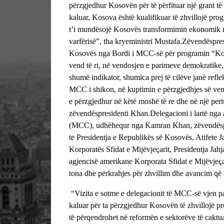
përzgjedhur Kosovën për të përfituar një grant të
kaluar, Kosova është kualifikuar të zhvillojë pr
t’i mundësojë Kosovës transformimin ekonomik me
varfërisë”, tha kryeministri Mustafa.
Zëvendëspres
Kosovës nga Bordi i MCC-së për programin “Kom
vend të ri, në vendosjen e parimeve demokratike, 
shumë indikator, shumica prej të cilëve janë refl
MCC i shikon, në kuptimin e përzgjedhjes së ve
e përzgjedhur në këtë moshë të re dhe në një periu
zëvendëspresidenti Khan.
Delegacioni i lartë nga
(MCC), udhëhequr nga Kamran Khan, zëvendëspre
te Presidentja e Republikës së Kosovës, Atifete J
Korporatës Sfidat e Mijëvjeçarit, Presidentja Jahj
agjencisë amerikane Korporata Sfidat e Mijëvjeçari
tona dhe përkrahjes për zhvillim dhe avancim që
“Vizita e sotme e delegacionit të MCC-së vjen pas 
kaluar për ta përzgjedhur Kosovën të zhvillojë 
të përqendrohet në reformën e sektorëve të caktuar