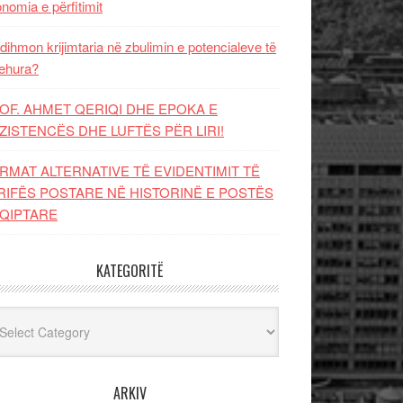
nomia e përfitimit
dihmon krijimtaria në zbulimin e potencialeve të
ehura?
OF. AHMET QERIQI DHE EPOKA E
ZISTENCЁS DHE LUFTЁS PЁR LIRI!
RMAT ALTERNATIVE TË EVIDENTIMIT TË
RIFËS POSTARE NË HISTORINË E POSTËS
QIPTARE
KATEGORITË
egoritë
ARKIV