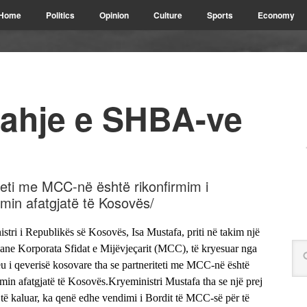
Home
Politics
Opinion
Culture
Sports
Economy
ahje e SHBA-ve
iteti me MCC-në është rikonfirmim i
min afatgjatë të Kosovës/
i i Republikës së Kosovës, Isa Mustafa, priti në takim një
ikane Korporata Sfidat e Mijëvjeçarit (MCC), të kryesuar nga
i qeverisë kosovare tha se partneriteti me MCC-në është
min afatgjatë të Kosovës.
Kryeministri Mustafa tha se një prej
t të kaluar, ka qenë edhe vendimi i Bordit të MCC-së për të