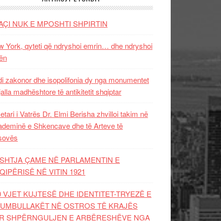
AÇI NUK E MPOSHTI SHPIRTIN
 York, qyteti që ndryshoi emrin… dhe ndryshoi
ën
i zakonor dhe isopolifonia dy nga monumentet
jalla madhështore të antikitetit shqiptar
etari i Vatrës Dr. Elmi Berisha zhvilloi takim në
deminë e Shkencave dhe të Arteve të
sovës
SHTJA ÇAME NË PARLAMENTIN E
QIPËRISË NË VITIN 1921
0 VJET KUJTESË DHE IDENTITET-TRYEZË E
UMBULLAKËT NË OSTROS TË KRAJËS
R SHPËRNGULJEN E ARBËRESHËVE NGA