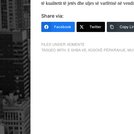
të kualitetit të jetës dhe uljes së varfërisë në vend
Share via:
Facebook
Twitter
Copy Li
FILED UNDER:
KOMENTE
TAGGED WITH:
E SHBA-VE
,
KOSOVË-PËRKRAHJE
,
MU