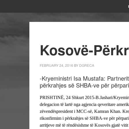
Kosovë-Përkr
FEBRUARY 24, 2016
BY
DGRECA
-Kryeministri Isa Mustafa: Partner
përkrahjes së SHBA-ve për përpari
PRISHTINË, 24 Shkurt 2015-B.Jashari/Kryeministr
delegacion të lartë nga agjencia qeveritare amer
zëvendëspresident i MCC-së, Kamran Khan. Kreu 
rikonfirmim i përkrahjes së SHBA-ve për përpari
arritjeve më të rëndësishme të Kosovës gjatë viti