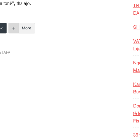
in tonë”, tha ajo.
TR
DA
SH
nk
More
VAT
Inj
STAFA
Nga
Mal
Kar
Bur
Dom
të 
Fis
36 