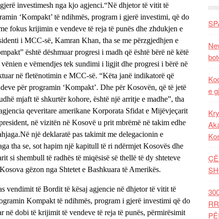
 gjerë investimesh nga kjo agjenci.
“Në dhjetor të vitit të
ogramin ‘Kompakt’ të ndihmës, program i gjerë investimi, që do
SP
 fokus krijimin e vendeve të reja të punës dhe zhdukjen e
identi i MCC-së, Kamran Khan, tha se me përzgjedhjen e
New
pakt” është dëshmuar progresi i madh që është bërë në këtë
bot
vënien e vëmendjes tek sundimi i ligjit dhe progresi i bërë në
ektuar në fletënotimin e MCC-së. “Këta janë indikatorë që
Kod
ndeve për programin ‘Kompakt’. Dhe për Kosovën, që të jetë
e g
dhë mjaft të shkurtër kohore, është një arritje e madhe”, tha
 agjencia qeveritare amerikane Korporata Sfidat e Mijëvjeçarit
Kry
sident, në vizitën në Kosovë u prit mbrëmë në takim edhe
Aka
ahjaga.
Në një deklaratë pas takimit me delegacionin e
Ko
aga tha se, sot hapim një kapitull të ri ndërmjet Kosovës dhe
ÇË
t si shembull të radhës të miqësisë së thellë të dy shteteve
SH
 Kosova gëzon nga Shtetet e Bashkuara të Amerikës.
vendimit të Bordit të kësaj agjencie në dhjetor të vitit të
30
programin Kompakt të ndihmës, program i gjerë investimi që do
RR
 në dobi të krijimit të vendeve të reja të punës, përmirësimit
PË