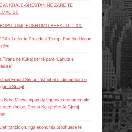
EVA KRAJË-SHESTAN NË ZARË TË
LMACISË
POPULLIMI, PUSHTIMI I SHEKULLIT XXI
RA’s Letter to President Trump: End the Hague
ustice
 Tirana në Kukaj për të parë “Lahuta e
ësisë”
dinali Ernest Simoni rikthehet si dëshmitar në
gun e Spaçit
 Ndre Mjeda, sipas dy figurave monumentale
letrave shqipe, Ernest Koliqit dhe At Gjergj
hta
vjet tranzicion, nga ekonomia prodhuese te