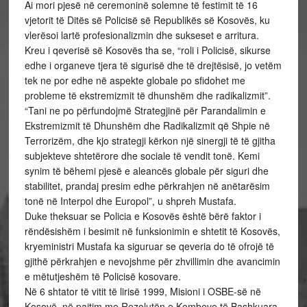
Ai mori pjesë në ceremoninë solemne të festimit të 16
vjetorit të Ditës së Policisë së Republikës së Kosovës, ku
vlerësoi lartë profesionalizmin dhe sukseset e arritura.
Kreu i qeverisë së Kosovës tha se, “roli i Policisë, sikurse
edhe i organeve tjera të sigurisë dhe të drejtësisë, jo vetëm
tek ne por edhe në aspekte globale po sfidohet me
probleme të ekstremizmit të dhunshëm dhe radikalizmit”.
“Tani ne po përfundojmë Strategjinë për Parandalimin e
Ekstremizmit të Dhunshëm dhe Radikalizmit që Shpie në
Terrorizëm, dhe kjo strategji kërkon një sinergji të të gjitha
subjekteve shtetërore dhe sociale të vendit tonë. Kemi
synim të bëhemi pjesë e aleancës globale për siguri dhe
stabilitet, prandaj presim edhe përkrahjen në anëtarësim
tonë në Interpol dhe Europol”, u shpreh Mustafa.
Duke theksuar se Policia e Kosovës është bërë faktor i
rëndësishëm i besimit në funksionimin e shtetit të Kosovës,
kryeministri Mustafa ka siguruar se qeveria do të ofrojë të
gjithë përkrahjen e nevojshme për zhvillimin dhe avancimin
e mëtutjeshëm të Policisë kosovare.
Në 6 shtator të vitit të lirisë 1999, Misioni i OSBE-së në
Kosovë, në pajtim me Rezolutën e Kombeve të Bashkuara