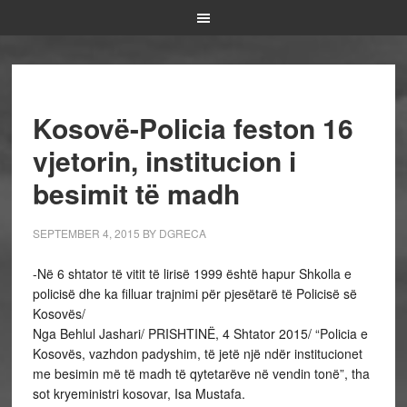
Kosovë-Policia feston 16
vjetorin, institucion i
besimit të madh
SEPTEMBER 4, 2015
BY
DGRECA
-Në 6 shtator të vitit të lirisë 1999 është hapur Shkolla e
policisë dhe ka filluar trajnimi për pjesëtarë të Policisë së
Kosovës/
Nga Behlul Jashari/ PRISHTINË, 4 Shtator 2015/ “Policia e
Kosovës, vazhdon padyshim, të jetë një ndër institucionet
me besimin më të madh të qytetarëve në vendin tonë”, tha
sot kryeministri kosovar, Isa Mustafa.