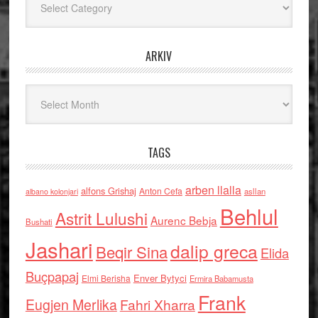
ARKIV
Arkiv
TAGS
arben llalla
alfons Grishaj
Anton Cefa
asllan
albano kolonjari
Behlul
Astrit Lulushi
Aurenc Bebja
Bushati
Jashari
dalip greca
Beqir Sina
Elida
Buçpapaj
Enver Bytyci
Elmi Berisha
Ermira Babamusta
Frank
Eugjen Merlika
Fahri Xharra