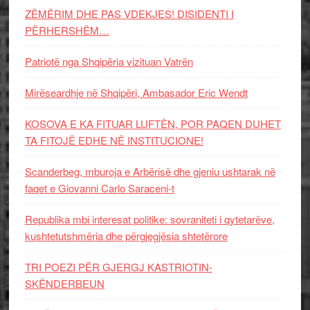
ZËMËRIM DHE PAS VDEKJES! DISIDENTI I
PËRHERSHËM…
Patriotë nga Shqipëria vizituan Vatrën
Mirëseardhje në Shqipëri, Ambasador Eric Wendt
KOSOVA E KA FITUAR LUFTËN, POR PAQEN DUHET
TA FITOJË EDHE NË INSTITUCIONE!
Scanderbeg, mburoja e Arbërisë dhe gjeniu ushtarak në
faqet e Giovanni Carlo Saraceni-t
Republika mbi interesat politike: sovraniteti i qytetarëve,
kushtetutshmëria dhe përgjegjësia shtetërore
TRI POEZI PËR GJERGJ KASTRIOTIN-
SKËNDERBEUN