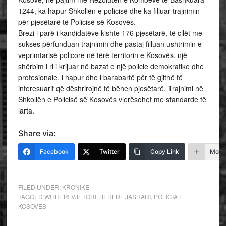
1244, ka hapur Shkollën e policisë dhe ka filluar trajnimin
për pjesëtarë të Policisë së Kosovës.
Brezi i parë i kandidatëve kishte 176 pjesëtarë, të cilët me
sukses përfunduan trajnimin dhe pastaj filluan ushtrimin e
veprimtarisë policore në tërë territorin e Kosovës, një
shërbim i ri i krijuar në bazat e një policie demokratike dhe
profesionale, i hapur dhe i barabartë për të gjithë të
interesuarit që dëshrirojnë të bëhen pjesëtarë. Trajnimi në
Shkollën e Policisë së Kosovës vlerësohet me standarde të
larta.
Share via:
Facebook
Twitter
Copy Link
More
FILED UNDER:
KRONIKE
TAGGED WITH:
16 VJETORI
,
BEHLUL JASHARI
,
POLICIA E
KOSOVES