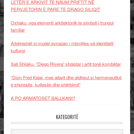
LETËR E ARKIVIT TE NAUM PRIFTIT NË
PERVJETORIN E PARE TE DRAGO SILIQIT
Oxhaku, nga elementi arkitektonik te simboli i trungut
familjar
Arbëreshët si model evropian i mbrojtjes së identitetit
kulturor
Sali Shijaku, “Diego Rivera” shqiptar i artit tonë kombëtar
“Dom Fred Kalaj, mes altarit dhe atdheut si hermeneutikë
e shpresës, kujtesës dhe shërbimit”
A PO ARMATOSET BALLKANI?
KATEGORITË
Kategoritë