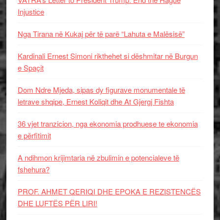
Injustice
Nga Tirana në Kukaj për të parë “Lahuta e Malësisë”
Kardinali Ernest Simoni rikthehet si dëshmitar në Burgun
e Spaçit
Dom Ndre Mjeda, sipas dy figurave monumentale të
letrave shqipe, Ernest Koliqit dhe At Gjergj Fishta
36 vjet tranzicion, nga ekonomia prodhuese te ekonomia
e përfitimit
A ndihmon krijimtaria në zbulimin e potencialeve të
fshehura?
PROF. AHMET QERIQI DHE EPOKA E REZISTENCЁS
DHE LUFTЁS PЁR LIRI!