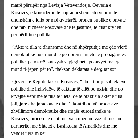
marrë përsipër nga Lëvizja Vetëvendosje.
Qeveria e
Kosovës, e konsideron të papranueshëm çdo veprim të
dhunshëm e joligjor mbi qytetarët, pronën publike e private
dhe mbi bizneset kosovare dhe të jashtme, të cilat kryhen
për përfitime politike.
“Akte të tilla të dhunshme dhe në shpërputhje me çdo vlerë
demokratike nuk mund të përdoren si mjete të propagandës
politike, pa marrë parasysh shpjegimet apo arsyetimet që
mund të jepen për to”, thekson deklarata e dërguar sot.
Qeveria e Republikës së Kosovës, “i bën thirrje subjekteve
politike dhe individëve të caktuar të cilët po nxisin dhe po
kryejnë veprime të tilla të ulëta, që të braktisin aktet e tilla
joligjore dhe joracionale dhe t’i kontribuojnë proceseve
zhvillimore demokratike dhe rrugës euroatlantike të
Kosovës, procese të cilat po avancohen në vazhdimësi në
partneritet me Shtetet e Bashkuara të Amerikës dhe me
vendet tjera mike”.