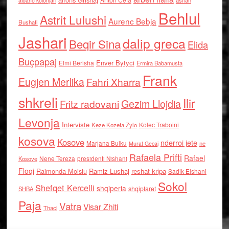
asllan
albano kolonjari
Behlul
Astrit Lulushi
Aurenc Bebja
Bushati
Jashari
dalip greca
Beqir Sina
Elida
Buçpapaj
Enver Bytyci
Elmi Berisha
Ermira Babamusta
Frank
Eugjen Merlika
Fahri Xharra
shkreli
Ilir
Gezim Llojdia
Fritz radovani
Levonja
Interviste
Kolec Traboini
Keze Kozeta Zylo
kosova
Kosove
nderroi jete
Marjana Bulku
ne
Murat Gecaj
Rafaela Prifti
Rafael
Nene Tereza
Kosove
presidenti Nishani
Floqi
Raimonda Moisiu
Ramiz Lushaj
reshat kripa
Sadik Elshani
Sokol
Shefqet Kercelli
shqiperia
shqiptaret
SHBA
Paja
Vatra
Visar Zhiti
Thaci