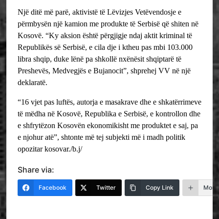
Një ditë më parë, aktivistë të Lëvizjes Vetëvendosje e
përmbysën një kamion me produkte të Serbisë që shiten në
Kosovë. “Ky aksion është përgjigje ndaj aktit kriminal të
Republikës së Serbisë, e cila dje i ktheu pas mbi 103.000
libra shqip, duke lënë pa shkollë nxënësit shqiptarë të
Preshevës, Medvegjës e Bujanocit”, shprehej VV në një
deklaratë.
“16 vjet pas luftës, autorja e masakrave dhe e shkatërrimeve
të mëdha në Kosovë, Republika e Serbisë, e kontrollon dhe
e shfrytëzon Kosovën ekonomikisht me produktet e saj, pa
e njohur atë”, shtonte më tej subjekti më i madh politik
opozitar kosovar./b.j/
Share via:
Facebook
Twitter
Copy Link
More