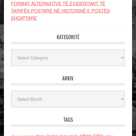
FORMAT ALTERNATIVE TË EVIDENTIMIT TË
TARIFËS POSTARE NË HISTORINË E POSTËS
SHQIPTARE
KATEGORITË
Kategoritë
ARKIV
Arkiv
TAGS
arben llalla
alfons Grishaj
Anton Cefa