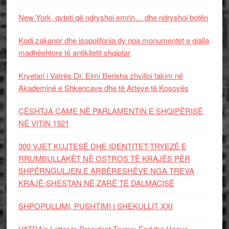
New York, qyteti që ndryshoi emrin… dhe ndryshoi botën
Kodi zakonor dhe isopolifonia dy nga monumentet e gjalla
madhështore të antikitetit shqiptar
Kryetari i Vatrës Dr. Elmi Berisha zhvilloi takim në
Akademinë e Shkencave dhe të Arteve të Kosovës
ÇËSHTJA ÇAME NË PARLAMENTIN E SHQIPËRISË
NË VITIN 1921
300 VJET KUJTESË DHE IDENTITET-TRYEZË E
RRUMBULLAKËT NË OSTROS TË KRAJËS PËR
SHPËRNGULJEN E ARBËRESHËVE NGA TREVA
KRAJË-SHESTAN NË ZARË TË DALMACISË
SHPOPULLIMI, PUSHTIMI I SHEKULLIT XXI
VATRA’s Letter to President Trump: End the Hague