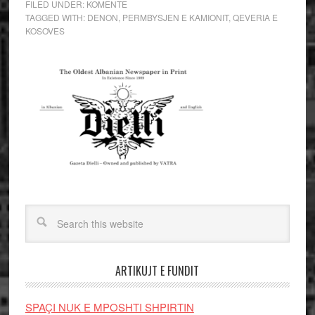
FILED UNDER:
KOMENTE
TAGGED WITH:
DENON
,
PERMBYSJEN E KAMIONIT
,
QEVERIA E
KOSOVES
ARTIKUJT E FUNDIT
SPAÇI NUK E MPOSHTI SHPIRTIN