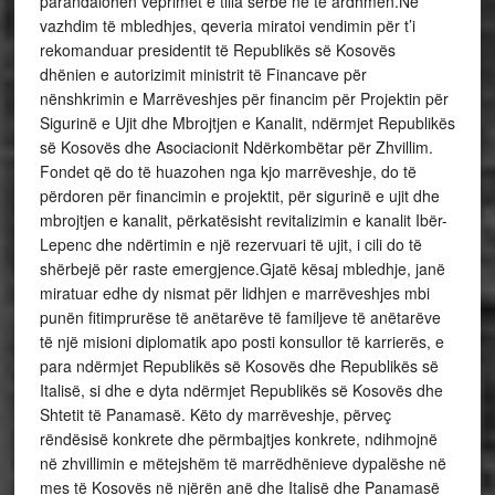
parandalohen veprimet e tilla serbe në të ardhmen.Në
vazhdim të mbledhjes, qeveria miratoi vendimin për t’i
rekomanduar presidentit të Republikës së Kosovës
dhënien e autorizimit ministrit të Financave për
nënshkrimin e Marrëveshjes për financim për Projektin për
Sigurinë e Ujit dhe Mbrojtjen e Kanalit, ndërmjet Republikës
së Kosovës dhe Asociacionit Ndërkombëtar për Zhvillim.
Fondet që do të huazohen nga kjo marrëveshje, do të
përdoren për financimin e projektit, për sigurinë e ujit dhe
mbrojtjen e kanalit, përkatësisht revitalizimin e kanalit Ibër-
Lepenc dhe ndërtimin e një rezervuari të ujit, i cili do të
shërbejë për raste emergjence.Gjatë kësaj mbledhje, janë
miratuar edhe dy nismat për lidhjen e marrëveshjes mbi
punën fitimprurëse të anëtarëve të familjeve të anëtarëve
të një misioni diplomatik apo posti konsullor të karrierës, e
para ndërmjet Republikës së Kosovës dhe Republikës së
Italisë, si dhe e dyta ndërmjet Republikës së Kosovës dhe
Shtetit të Panamasë. Këto dy marrëveshje, përveç
rëndësisë konkrete dhe përmbajtjes konkrete, ndihmojnë
në zhvillimin e mëtejshëm të marrëdhënieve dypalëshe në
mes të Kosovës në njërën anë dhe Italisë dhe Panamasë