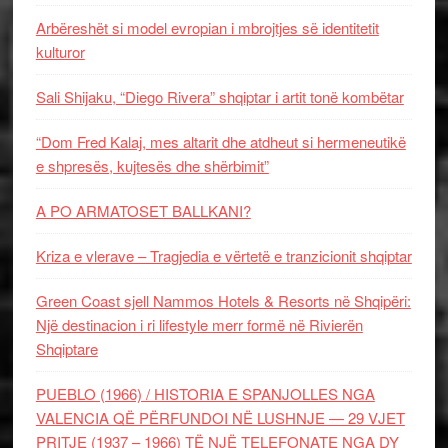
Arbëreshët si model evropian i mbrojtjes së identitetit
kulturor
Sali Shijaku, “Diego Rivera” shqiptar i artit tonë kombëtar
“Dom Fred Kalaj, mes altarit dhe atdheut si hermeneutikë
e shpresës, kujtesës dhe shërbimit”
A PO ARMATOSET BALLKANI?
Kriza e vlerave – Tragjedia e vërtetë e tranzicionit shqiptar
Green Coast sjell Nammos Hotels & Resorts në Shqipëri:
Një destinacion i ri lifestyle merr formë në Rivierën
Shqiptare
PUEBLO (1966) / HISTORIA E SPANJOLLES NGA
VALENCIA QË PËRFUNDOI NË LUSHNJE — 29 VJET
PRITJE (1937 – 1966) TË NJË TELEFONATE NGA DY