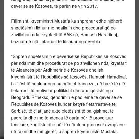
qeverisë së Kosovës, të parën në vitin 2017.
Fillimisht, kryeministri Mustafa ka shprehur edhe njëherë
shqetësimin lidhur me ndalimin dhe procedurat që po
zhvillohen ndaj kryetarit të AAK-së, Ramush Haradinaj,
bazuar në një fletarrest të lëshuar nga Serbia.
“Shpreh shqetësimin e qeverisë së Republikës së Kosovës
për ndalimin dhe procedurat që po zhvillohen ndaj kryetarit
të Aleancës për Ardhmërinë e Kosovës dhe ish
kryeministrit të Republikës së Kosovës, Ramush Haradinaj,
i cili është ndaluar nga autoritetet franceze, në bazë të një
fletarresti të motivuar politikisht dhe armiqësisht nga
Beogradi. Ritheksoj qëndrimin e padilemë të qeverisë së
Republikës së Kosovës kundër këtyre fletarresteve të
Serbisë, të cilat janë akte plotësisht të paligjshme, të
padrejta dhe me tendenca të qarta për të provokuar
tensione, konflikte dhe për të dëmtuar proceset evropiane
në rajon dhe më gjerë”, u shpreh kryeministri Mustafa.