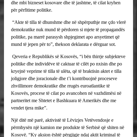
dhe mbi bizneset kosovare dhe të jashtme, të cilat kryhen
për përfitime politike.
“Akte të tilla të dhunshme dhe në shpërputhje me çdo vlerë
demokratike nuk mund të përdoren si mjete të propagandës
politike, pa marrë parasysh shpjegimet apo arsyetimet që
mund të jepen për to”, thekson deklarata e dërguar sot.
Qeveria e Republikës së Kosovës, “i bën thirrje subjekteve
politike dhe individëve të caktuar të cilët po nxisin dhe po
kryejnë veprime të tilla të ulëta, që të braktisin aktet e tilla
joligjore dhe joracionale dhe t’i kontribuojnë proceseve
zhvillimore demokratike dhe rrugës euroatlantike të
Kosovës, procese të cilat po avancohen në vazhdimësi në
partneritet me Shtetet e Bashkuara të Amerikës dhe me
vendet tjera mike”.
Një ditë më parë, aktivistë të Lëvizjes Vetëvendosje e
përmbysën një kamion me produkte të Serbisë që shiten në
Kosovë. “Ky aksion është përgjigje ndaj aktit kriminal të