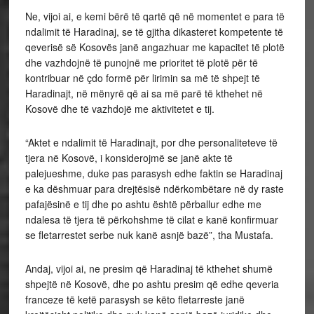
Ne, vijoi ai, e kemi bërë të qartë që në momentet e para të
ndalimit të Haradinaj, se të gjitha dikasteret kompetente të
qeverisë së Kosovës janë angazhuar me kapacitet të plotë
dhe vazhdojnë të punojnë me prioritet të plotë për të
kontribuar në çdo formë për lirimin sa më të shpejt të
Haradinajt, në mënyrë që ai sa më parë të kthehet në
Kosovë dhe të vazhdojë me aktivitetet e tij.
“Aktet e ndalimit të Haradinajt, por dhe personaliteteve të
tjera në Kosovë, i konsiderojmë se janë akte të
palejueshme, duke pas parasysh edhe faktin se Haradinaj
e ka dëshmuar para drejtësisë ndërkombëtare në dy raste
pafajësinë e tij dhe po ashtu është përballur edhe me
ndalesa të tjera të përkohshme të cilat e kanë konfirmuar
se fletarrestet serbe nuk kanë asnjë bazë”, tha Mustafa.
Andaj, vijoi ai, ne presim që Haradinaj të kthehet shumë
shpejtë në Kosovë, dhe po ashtu presim që edhe qeveria
franceze të ketë parasysh se këto fletarreste janë