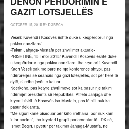
DËNON PËRDORIMIN E
GAZIT LOTSJELLËS
OCTOBER 15, 2015
BY
DGRECA
Veseli: Kuvendi i Kosovës është duke u keqpërdorur nga
pakica opozitare/
-Takim Jahjaga-Mustafa për zhvillimet aktuale-
PRISHTINË, 15 Tetor 2015/ Kuvendi i Kosovës është duke
u keqpërdorur nga pakica opozitare, tha kryetari i Kuvendit
Kadri Veseli pak më parë në një konferencë shtypi, pas
ndërprerjes së seancës nga gazi lotësjellës, sot për herë të
dytë, si edhe javën e kaluar.
Ndërkohë, pas këtyre zhvillimeve sot ka pasur një takim
ndërmjet presidents së Republikës, Atifete Jahjaga dhe
kryeministrit të Kosovës Isa Mustafa, pas të cilit nuk ka
pasur deklarata.
“Me siguri kanë biseduar për këto rrethana, por nuk kam
informacion”, tha kryetari i grupit parlamentar të LDK-së,
Ismet Beqiri, i pyetur për takimin Jahjaga-Mustafa, në