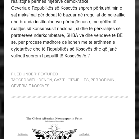
realizojnë përmes mjeteve demokratike.
Qeveria e Republikës së Kosovës shpreh përkushtimin e
saj maksimal për debat të bazuar në rregullat demokratike
dhe brenda institucioneve përfaqësuese, me qëllim të
ruajtjes së konsensusit nacional, si dhe të përkrahjes së
partnerëve ndërkombëtarë, SHBA-ve dhe vendeve të BE-
së, për procese madhore që lidhen me të ardhmen e
qytetarëve dhe të Republikës së Kosovës dhe që janë
vullneti suprem i popullit të Kosovës./b.j/
FILED UNDER:
FEATURED
TAGGED WITH:
DENON
,
GAZIT LOTSJELLES
,
PERDORIMIN
,
QEVERIA E KOSOVES