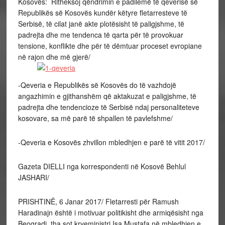
Kosovës: Ritheksoj qëndrimin e padilemë të qeverisë së
Republikës së Kosovës kundër këtyre fletarresteve të
Serbisë, të cilat janë akte plotësisht të paligjshme, të
padrejta dhe me tendenca të qarta për të provokuar
tensione, konflikte dhe për të dëmtuar proceset evropiane
në rajon dhe më gjerë/
-Qeveria e Republikës së Kosovës do të vazhdojë
angazhimin e gjithanshëm që aktakuzat e paligjshme, të
padrejta dhe tendencioze të Serbisë ndaj personaliteteve
kosovare, sa më parë të shpallen të pavlefshme/
-Qeveria e Kosovës zhvillon mbledhjen e parë të vitit 2017/
Gazeta DIELLI nga korrespondenti në Kosovë Behlul
JASHARI/
PRISHTINË, 6 Janar 2017/ Fletarresti për Ramush
Haradinajn është i motivuar politikisht dhe armiqësisht nga
Beogradi, tha sot kryeministri Isa Mustafa në mbledhjen e