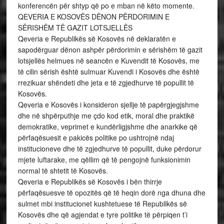
konferencën për shtyp që po e mban në këto momente.
QEVERIA E KOSOVËS DËNON PËRDORIMIN E
SËRISHËM TË GAZIT LOTSJELLËS
Qeveria e Republikës së Kosovës në deklaratën e
sapodërguar dënon ashpër përdorimin e sërishëm të gazit
lotsjellës helmues në seancën e Kuvendit të Kosovës, me
të cilin sërish është sulmuar Kuvendi i Kosovës dhe është
rrezikuar shëndeti dhe jeta e të zgjedhurve të popullit të
Kosovës.
Qeveria e Kosovës i konsideron sjellje të papërgjegjshme
dhe në shpërputhje me çdo kod etik, moral dhe praktikë
demokratike, veprimet e kundërligjshme dhe anarkike që
përfaqësuesit e pakicës politike po ushtrojnë ndaj
institucioneve dhe të zgjedhurve të popullit, duke përdorur
mjete luftarake, me qëllim që të pengojnë funksionimin
normal të shtetit të Kosovës.
Qeveria e Republikës së Kosovës i bën thirrje
përfaqësuesve të opozitës që të heqin dorë nga dhuna dhe
sulmet mbi institucionet kushtetuese të Republikës së
Kosovës dhe që agjendat e tyre politike të përpiqen t’i