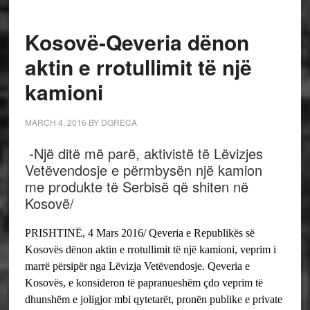
Kosovë-Qeveria dënon
aktin e rrotullimit të një
kamioni
MARCH 4, 2016
BY
DGRECA
-Një ditë më parë, aktivistë të Lëvizjes
Vetëvendosje e përmbysën një kamion
me produkte të Serbisë që shiten në
Kosovë/
PRISHTINË, 4 Mars 2016/ Qeveria e Republikës së
Kosovës dënon aktin e rrotullimit të një kamioni, veprim i
marrë përsipër nga Lëvizja Vetëvendosje.
Qeveria e
Kosovës, e konsideron të papranueshëm çdo veprim të
dhunshëm e joligjor mbi qytetarët, pronën publike e private