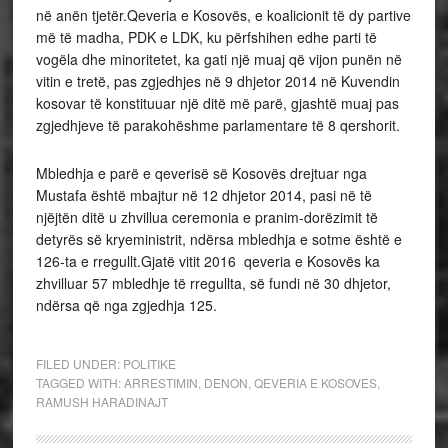
në anën tjetër.Qeveria e Kosovës, e koalicionit të dy partive
më të madha, PDK e LDK, ku përfshihen edhe parti të
vogëla dhe minoritetet, ka gati një muaj që vijon punën në
vitin e tretë, pas zgjedhjes në 9 dhjetor 2014 në Kuvendin
kosovar të konstituuar një ditë më parë, gjashtë muaj pas
zgjedhjeve të parakohëshme parlamentare të 8 qershorit.
Mbledhja e parë e qeverisë së Kosovës drejtuar nga
Mustafa është mbajtur në 12 dhjetor 2014, pasi në të
njëjtën ditë u zhvillua ceremonia e pranim-dorëzimit të
detyrës së kryeministrit, ndërsa mbledhja e sotme është e
126-ta e rregullt.Gjatë vitit 2016 qeveria e Kosovës ka
zhvilluar 57 mbledhje të rregullta, së fundi në 30 dhjetor,
ndërsa që nga zgjedhja 125.
FILED UNDER:
POLITIKE
TAGGED WITH:
ARRESTIMIN
,
DENON
,
QEVERIA E KOSOVES
,
RAMUSH HARADINAJT