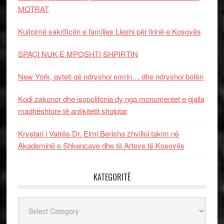
MOTRAT
Kujtojmë sakrificën e familjes Lleshi për lirinë e Kosovës
SPAÇI NUK E MPOSHTI SHPIRTIN
New York, qyteti që ndryshoi emrin… dhe ndryshoi botën
Kodi zakonor dhe isopolifonia dy nga monumentet e gjalla
madhështore të antikitetit shqiptar
Kryetari i Vatrës Dr. Elmi Berisha zhvilloi takim në
Akademinë e Shkencave dhe të Arteve të Kosovës
KATEGORITË
Kategoritë