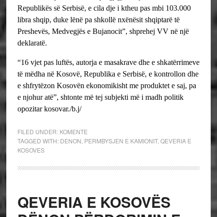
Republikës së Serbisë, e cila dje i ktheu pas mbi 103.000
libra shqip, duke lënë pa shkollë nxënësit shqiptarë të
Preshevës, Medvegjës e Bujanocit”, shprehej VV në një
deklaratë.
“16 vjet pas luftës, autorja e masakrave dhe e shkatërrimeve
të mëdha në Kosovë, Republika e Serbisë, e kontrollon dhe
e shfrytëzon Kosovën ekonomikisht me produktet e saj, pa
e njohur atë”, shtonte më tej subjekti më i madh politik
opozitar kosovar./b.j/
FILED UNDER:
KOMENTE
TAGGED WITH:
DENON
,
PERMBYSJEN E KAMIONIT
,
QEVERIA E
KOSOVES
QEVERIA E KOSOVËS