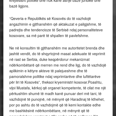
krejtësisht politike dhe nuk kanë asnjë bazë juridike dhe
bazë ligjore.
“Qeveria e Republikës së Kosovës do të vazhdojë
angazhimin e gjithanshëm që aktakuzat e paligjshme, të
padrejta dhe tendencioze të Serbisë ndaj personaliteteve
kosovare, sa më parë të shpallen të pavlefshme.
Ne në konsultim të gjithanshëm me autoritetet brenda dhe
jashtë vendit, do të shqyrtojmë masat adekuate të veprimit
në rast se Serbia, duke keqpërdorur mekanizmat
ndërkombëtarë që merren me rend dhe ligj, do të vazhdojë
aplikimin e këtyre akteve të palejueshme dhe të
pamoralshme politike ndaj veprimtarëve dhe luftëtarëve
për liri të Kosovës”, theksoi kryeministri kosovar.Poashtu,
vijoi Mustafa, kërkoj që organet kompetente, të cilat me një
përkushtim shumë të madh kanë punuar deri më tani, të
vazhdojnë të punojnë, në mënyrë që Haradinaj të kthehet,
por po ashtu do të vazhdojmë që të kemi kontakte edhe
me bashkësinë ndërkombëtare, në mënyrë që të