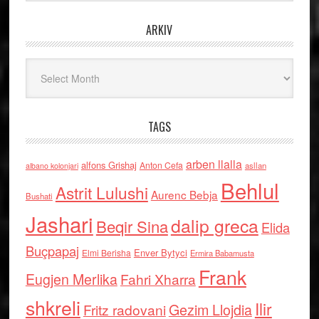
ARKIV
Arkiv
TAGS
arben llalla
alfons Grishaj
Anton Cefa
asllan
albano kolonjari
Behlul
Astrit Lulushi
Aurenc Bebja
Bushati
Jashari
dalip greca
Beqir Sina
Elida
Buçpapaj
Enver Bytyci
Elmi Berisha
Ermira Babamusta
Frank
Eugjen Merlika
Fahri Xharra
shkreli
Ilir
Gezim Llojdia
Fritz radovani