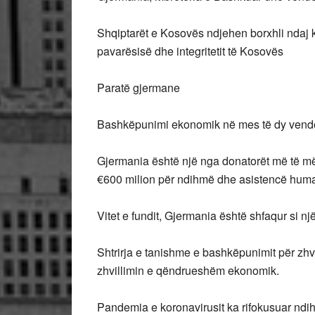
Shqiptarët e Kosovës ndjehen borxhli ndaj 
pavarësisë dhe integritetit të Kosovës
Paratë gjermane
Bashkëpunimi ekonomik në mes të dy vende
Gjermania është një nga donatorët më të m
€600 milion për ndihmë dhe asistencë human
Vitet e fundit, Gjermania është shfaqur si nj
Shtrirja e tanishme e bashkëpunimit për zhv
zhvillimin e qëndrueshëm ekonomik.
Pandemia e koronavirusit ka rifokusuar ndih