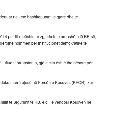
ërtuar në këtë bashkëpunim të gjerë dhe të
in 2014 për të mbështetur zgjerimin e ardhshëm të BE-së,
jerojnë ndihmën për institucionet demokratike të
 luftuar korrupsionin, gjë e cila është thelbësore për
e duke marrë pjesë në Forcën e Kosovës (KFOR), kur
llit të Sigurimit të KB, e cili e vendosi Kosovën në