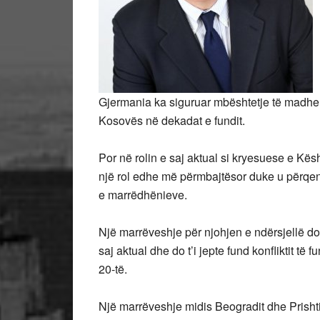
Gjermania ka siguruar mbështetje të madhe 
Kosovës në dekadat e fundit.
Por në rolin e saj aktual si kryesuese e Kës
një rol edhe më përmbajtësor duke u përqen
e marrëdhënieve.
Një marrëveshje për njohjen e ndërsjellë do
saj aktual dhe do t’i jepte fund konfliktit t
20-të.
Një marrëveshje midis Beogradit dhe Prisht