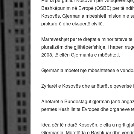
Për ta përgatitur Kosovën për vetëqeverisj
Bashkëpunim në Evropë (OSBE) për të ndihm
Kosovës. Gjermania mbështeti misionin e sun
prokurorë dhe ekspertë civilë.
Marrëveshjet për të drejtat e minoriteteve të
pluralizëm dhe gjithëpërfshirje, i hapën rr
2008, të cilën Gjermania e mbështeti.
Gjermania mbetet një mbështetëse e vendosur
Zyrtarët e Kosovës dhe anëtarët e qeveris
Anëtarët e Bundestagut gjerman janë angaz
përmes Këshillit të Evropës dhe organeve 
Idea për të ndarë Kosovën, e cila u ngrit gj
Gjermania, Mbretëria e Bashkuar dhe vendet