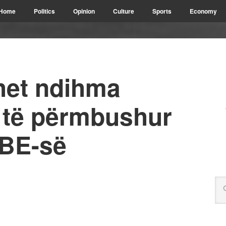
Home
Politics
Opinion
Culture
Sports
Economy
het ndihma
 të përmbushur
 BE-së