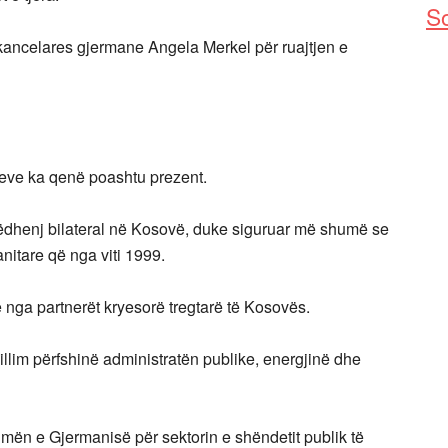
So
kancelares gjermane Angela Merkel për ruajtjen e
ve ka qenë poashtu prezent.
ëdhenj bilateral në Kosovë, duke siguruar më shumë se
itare që nga viti 1999.
ë nga partnerët kryesorë tregtarë të Kosovës.
illim përfshinë administratën publike, energjinë dhe
mën e Gjermanisë për sektorin e shëndetit publik të