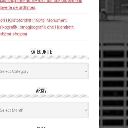
uaja shqiptare në SHBA mes sukseseve dhe
dave të së ardhmes
lori i Kristoforidhit (1904): Monument
sikografik, etnogjeografik dhe i identitetit
bëtar shqiptar
KATEGORITË
egoritë
ARKIV
iv