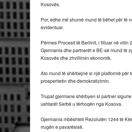
Kosovës.
Por, edhe më shumë mund të bëhet për të nd
evidentuar.
Përmes Procesit të Berlinit, i filluar në vit
Gjermania dhe partnerët e BE-së mund të zg
Kosovës dhe zhvillimin ekonomik.
Ato mund të shërbejnë si një platformë për të
prosperitetin dhe demokratizimin.
Trupat gjermane shërbyen si partner siguri
ushtarët Serbë u tërhoqën nga Kosova.
Gjermania mbështeti Rezolutën 1244 të Këshi
rrugën e pavarësisë.