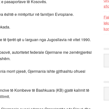
Gr
it e pasaportave të Kosovës.
sfi
va është e mirëpritur në familjen Evropiane.
Fja
lek
ekada.
kom
 të tjerët që u larguan nga Jugosllavia në vitet 1990.
 Kosovë, autoritetet federale Gjermane me zemërgjerësi
Kat
unshëm.
ia morri pjesë, Gjermania ishte gjithashtu ofruesi
Ark
jencive të Kombeve të Bashkuara (KB) gjatë kalimit të
limit.