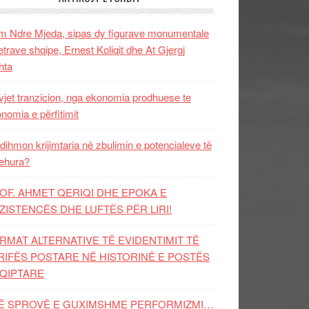
 Ndre Mjeda, sipas dy figurave monumentale
letrave shqipe, Ernest Koliqit dhe At Gjergj
hta
vjet tranzicion, nga ekonomia prodhuese te
nomia e përfitimit
dihmon krijimtaria në zbulimin e potencialeve të
ehura?
OF. AHMET QERIQI DHE EPOKA E
ZISTENCЁS DHE LUFTЁS PЁR LIRI!
RMAT ALTERNATIVE TË EVIDENTIMIT TË
RIFËS POSTARE NË HISTORINË E POSTËS
QIPTARE
Ë SPROVË E GUXIMSHME PERFORMIZMI…