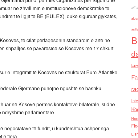
e, Gjermania punoi përmes Organizatës për Siguri dhe
uar në zhvillimin e institucioneve demokratike të
dimit të ligjit të BE (EULEX), duke siguruar gjykatës,
alba
asll
B
 Kosovës, të cilat përfaqësonin standardin e artë në
ugën shpalljes së pavarësisë së Kosovës më 17 shkurt
d
Env
 e integrimit të Kosovës në strukturat Euro-Atlantike.
Fa
ra
ë federale Gjermane punojnë ngushtë së bashku.
Inte
huar në Kosovë përmes kontakteve bilaterale, si dhe
Ko
të ndryshme parlamentare.
Nen
Flo
atë negociatave të fundit, u kundërshtua ashpër nga
Els
 e tjera.