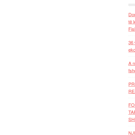
Dom
të 
Fis
36 
eko
A n
fsh
PR
RE
FO
TA
SH
NJ