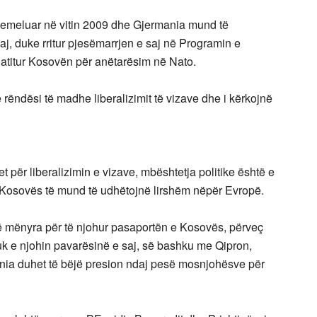
hemeluar në vitin 2009 dhe Gjermania mund të
aj, duke rritur pjesëmarrjen e saj në Programin e
gatitur Kosovën për anëtarësim në Nato.
 rëndësi të madhe liberalizimit të vizave dhe i kërkojnë
et për liberalizimin e vizave, mbështetja politike është e
Kosovës të mund të udhëtojnë lirshëm nëpër Evropë.
ë mënyra për të njohur pasaportën e Kosovës, përveç
k e njohin pavarësinë e saj, së bashku me Qipron,
ia duhet të bëjë presion ndaj pesë mosnjohësve për