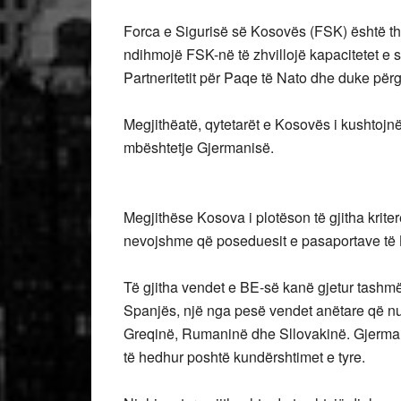
Forca e Sigurisë së Kosovës (FSK) është t
ndihmojë FSK-në të zhvillojë kapacitetet e s
Partneritetit për Paqe të Nato dhe duke për
Megjithëatë, qytetarët e Kosovës i kushtojnë
mbështetje Gjermanisë.
Megjithëse Kosova i plotëson të gjitha kriter
nevojshme që poseduesit e pasaportave të 
Të gjitha vendet e BE-së kanë gjetur tashm
Spanjës, një nga pesë vendet anëtare që nu
Greqinë, Rumaninë dhe Sllovakinë. Gjerman
të hedhur poshtë kundërshtimet e tyre.