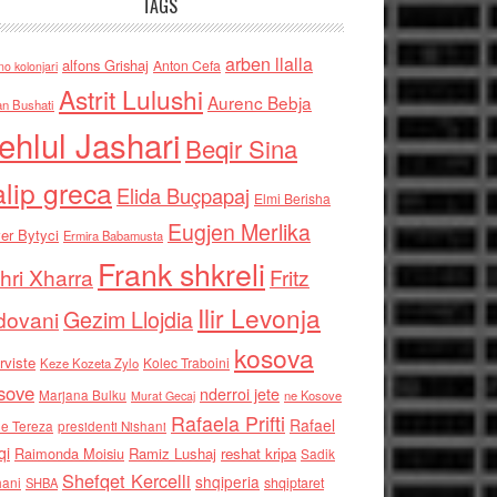
TAGS
arben llalla
alfons Grishaj
Anton Cefa
no kolonjari
Astrit Lulushi
Aurenc Bebja
an Bushati
ehlul Jashari
Beqir Sina
alip greca
Elida Buçpapaj
Elmi Berisha
Eugjen Merlika
er Bytyci
Ermira Babamusta
Frank shkreli
hri Xharra
Fritz
Ilir Levonja
Gezim Llojdia
dovani
kosova
rviste
Kolec Traboini
Keze Kozeta Zylo
sove
nderroi jete
Marjana Bulku
ne Kosove
Murat Gecaj
Rafaela Prifti
Rafael
e Tereza
presidenti Nishani
qi
Raimonda Moisiu
Ramiz Lushaj
reshat kripa
Sadik
Shefqet Kercelli
shqiperia
hani
shqiptaret
SHBA