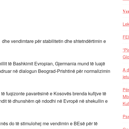
𝐕𝐞
Lek
FE
dhe vendimtare për stabilitetin dhe shtetndërtimin e
“Pi
Glo
hillit të Bashkimit Evropian, Gjermania mund të luajë
A d
druar në dialogun Beograd-Prishtinë për normalizimin
jet
Për
 të fuqizonte pavarësinë e Kosovës brenda kufijve të
Mba
ë fundit të dhunshëm që ndodhi në Evropë në shekullin e
Kul
Pse
inës do të stimulohej me vendimin e BEsë për të