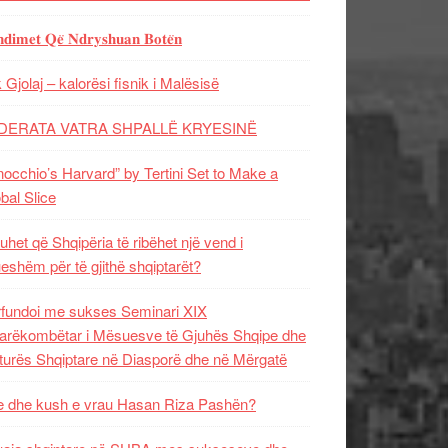
𝐝𝐢𝐦𝐞𝐭 𝐐𝐞̈ 𝐍𝐝𝐫𝐲𝐬𝐡𝐮𝐚𝐧 𝐁𝐨𝐭𝐞̈𝐧
 Gjolaj – kalorësi fisnik i Malësisë
DERATA VATRA SHPALLË KRYESINË
nocchio’s Harvard” by Tertini Set to Make a
bal Slice
uhet që Shqipëria të ribëhet një vend i
ueshëm për të gjithë shqiptarët?
fundoi me sukses Seminari XIX
rëkombëtar i Mësuesve të Gjuhës Shqipe dhe
turës Shqiptare në Diasporë dhe në Mërgatë
 dhe kush e vrau Hasan Riza Pashën?