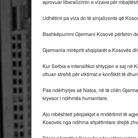
aprovuar liberalizimin e vizave për mbajtës
Udhëtimi pa viza do të sinjalizonte që Koso
Bashkëpunimi Gjermani-Kosovë përfshin d
Gjermania mirëpriti shqiptarët e Kosovës dhe
Kur Serbia e intensifikoi shtypjen e saj në
ofruan strehë për viktimat e konfliktit të dh
Pas ndërhyrjes së Natos, në të cilën Gjerman
kryesor i ndihmës humanitare.
Ajo mbështeti përpjekjet e rindërtimit të ag
Kosovës nga ndihma shpëtimtare drejtë zhvil