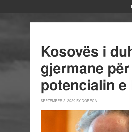
Kosovës i du
gjermane për
potencialin e
SEPTEMBER 2, 2020
BY
DGRECA