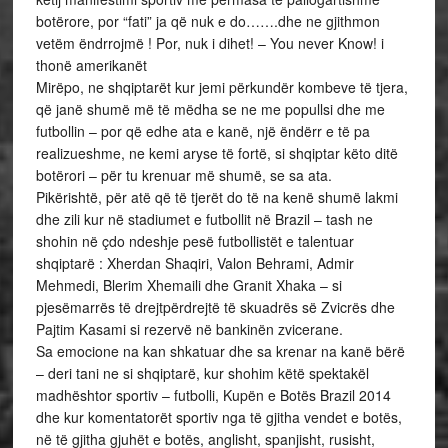
botërore, por “fati” ja që nuk e do…….dhe ne gjithmon
vetëm ëndrrojmë ! Por, nuk i dihet! – You never Know! i
thonë amerikanët
Mirëpo, ne shqiptarët kur jemi përkundër kombeve të tjera,
që janë shumë më të mëdha se ne me popullsi dhe me
futbollin – por që edhe ata e kanë, një ëndërr e të pa
realizueshme, ne kemi aryse të fortë, si shqiptar këto ditë
botërori – për tu krenuar më shumë, se sa ata.
Pikërishtë, për atë që të tjerët do të na kenë shumë lakmi
dhe zili kur në stadiumet e futbollit në Brazil – tash ne
shohin në çdo ndeshje pesë futbollistët e talentuar
shqiptarë : Xherdan Shaqiri, Valon Behrami, Admir
Mehmedi, Blerim Xhemaili dhe Granit Xhaka – si
pjesëmarrës të drejtpërdrejtë të skuadrës së Zvicrës dhe
Pajtim Kasami si rezervë në bankinën zvicerane.
Sa emocione na kan shkatuar dhe sa krenar na kanë bërë
– deri tani ne si shqiptarë, kur shohim këtë spektakël
madhështor sportiv – futbolli, Kupën e Botës Brazil 2014
dhe kur komentatorët sportiv nga të gjitha vendet e botës,
në të gjitha gjuhët e botës, anglisht, spanjisht, rusisht,