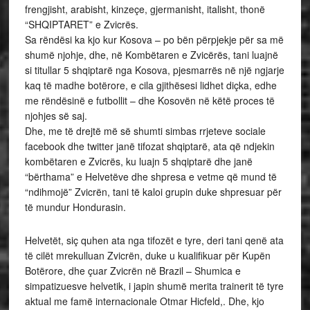
frengjisht, arabisht, kinzeçe, gjermanisht, italisht, thonë
“SHQIPTARET” e Zvicrës.
Sa rëndësi ka kjo kur Kosova – po bën përpjekje për sa më
shumë njohje, dhe, në Kombëtaren e Zvicërës, tani luajnë
si titullar 5 shqiptarë nga Kosova, pjesmarrës në një ngjarje
kaq të madhe botërore, e cila gjithësesi lidhet diçka, edhe
me rëndësinë e futbollit – dhe Kosovën në këtë proces të
njohjes së saj.
Dhe, me të drejtë më së shumti simbas rrjeteve sociale
facebook dhe twitter janë tifozat shqiptarë, ata që ndjekin
kombëtaren e Zvicrës, ku luajn 5 shqiptarë dhe janë
“bërthama” e Helvetëve dhe shpresa e vetme që mund të
“ndihmojë” Zvicrën, tani të kaloi grupin duke shpresuar për
të mundur Hondurasin.
Helvetët, siç quhen ata nga tifozët e tyre, deri tani qenë ata
të cilët mrekulluan Zvicrën, duke u kualifikuar për Kupën
Botërore, dhe çuar Zvicrën në Brazil – Shumica e
simpatizuesve helvetik, i japin shumë merita trainerit të tyre
aktual me famë internacionale Otmar Hicfeld,. Dhe, kjo