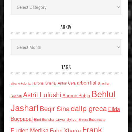
Kategoritë
ARKIV
Arkiv
TAGS
arben llalla
alfons Grishaj
Anton Cefa
asllan
albano kolonjari
Behlul
Astrit Lulushi
Aurenc Bebja
Bushati
Jashari
dalip greca
Beqir Sina
Elida
Buçpapaj
Enver Bytyci
Elmi Berisha
Ermira Babamusta
Frank
Eugjen Merlika
Fahri Xharra