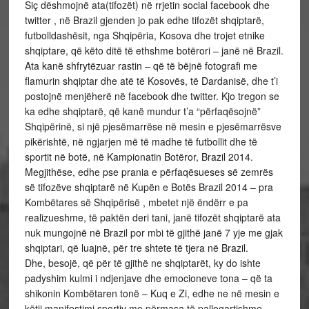
Siç dëshmojnë ata(tifozët) në rrjetin social facebook dhe
twitter , në Brazil gjenden jo pak edhe tifozët shqiptarë,
futbolldashësit, nga Shqipëria, Kosova dhe trojet etnike
shqiptare, që këto ditë të ethshme botërori – janë në Brazil.
Ata kanë shfrytëzuar rastin – që të bëjnë fotografi me
flamurin shqiptar dhe atë të Kosovës, të Dardanisë, dhe t’i
postojnë menjëherë në facebook dhe twitter. Kjo tregon se
ka edhe shqiptarë, që kanë mundur t’a “përfaqësojnë”
Shqipërinë, si një pjesëmarrëse në mesin e pjesëmarrësve
pikërishtë, në ngjarjen më të madhe të futbollit dhe të
sportit në botë, në Kampionatin Botëror, Brazil 2014.
Megjithëse, edhe pse prania e përfaqësueses së zemrës
së tifozëve shqiptarë në Kupën e Botës Brazil 2014 – pra
Kombëtares së Shqipërisë , mbetet një ëndërr e pa
realizueshme, të paktën deri tani, janë tifozët shqiptarë ata
nuk mungojnë në Brazil por mbi të gjithë janë 7 yje me gjak
shqiptari, që luajnë, për tre shtete të tjera në Brazil.
Dhe, besojë, që për të gjithë ne shqiptarët, ky do ishte
padyshim kulmi i ndjenjave dhe emocioneve tona – që ta
shikonin Kombëtaren tonë – Kuq e Zi, edhe ne në mesin e
këtij manifestimi sportiv me përmasa të pallogartishme