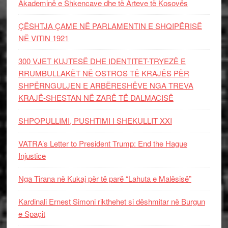
Akademinë e Shkencave dhe të Arteve të Kosovës
ÇËSHTJA ÇAME NË PARLAMENTIN E SHQIPËRISË
NË VITIN 1921
300 VJET KUJTESË DHE IDENTITET-TRYEZË E
RRUMBULLAKËT NË OSTROS TË KRAJËS PËR
SHPËRNGULJEN E ARBËRESHËVE NGA TREVA
KRAJË-SHESTAN NË ZARË TË DALMACISË
SHPOPULLIMI, PUSHTIMI I SHEKULLIT XXI
VATRA’s Letter to President Trump: End the Hague
Injustice
Nga Tirana në Kukaj për të parë “Lahuta e Malësisë”
Kardinali Ernest Simoni rikthehet si dëshmitar në Burgun
e Spaçit