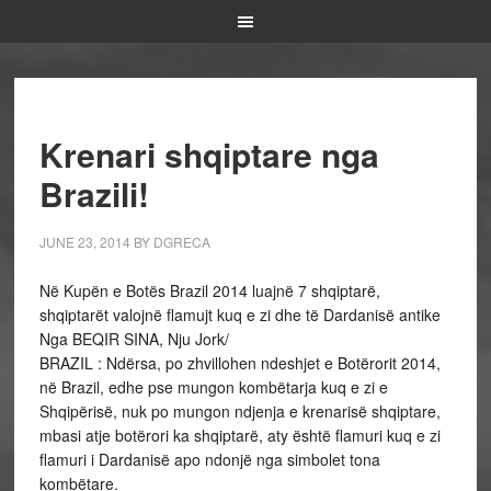
Krenari shqiptare nga
Brazili!
JUNE 23, 2014
BY
DGRECA
Në Kupën e Botës Brazil 2014 luajnë 7 shqiptarë,
shqiptarët valojnë flamujt kuq e zi dhe të Dardanisë antike
Nga BEQIR SINA, Nju Jork/
BRAZIL : Ndërsa, po zhvillohen ndeshjet e Botërorit 2014,
në Brazil, edhe pse mungon kombëtarja kuq e zi e
Shqipërisë, nuk po mungon ndjenja e krenarisë shqiptare,
mbasi atje botërori ka shqiptarë, aty është flamuri kuq e zi
flamuri i Dardanisë apo ndonjë nga simbolet tona
kombëtare.