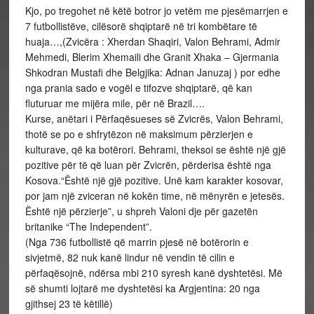
Kjo, po tregohet në këtë botror jo vetëm me pjesëmarrjen e
7 futbollistëve, cilësorë shqiptarë në tri kombëtare të
huaja…,(Zvicëra : Xherdan Shaqiri, Valon Behrami, Admir
Mehmedi, Blerim Xhemaili dhe Granit Xhaka – Gjermania
Shkodran Mustafi dhe Belgjika: Adnan Januzaj ) por edhe
nga prania sado e vogël e tifozve shqiptarë, që kan
fluturuar me mijëra mile, për në Brazil….
Kurse, anëtari i Përfaqësueses së Zvicrës, Valon Behrami,
thotë se po e shfrytëzon në maksimum përzierjen e
kulturave, që ka botërori. Behrami, theksoi se është një gjë
pozitive për të që luan për Zvicrën, përderisa është nga
Kosova.“Është një gjë pozitive. Unë kam karakter kosovar,
por jam një zviceran në kokën time, në mënyrën e jetesës.
Është një përzierje”, u shpreh Valoni dje për gazetën
britanike “The Independent”.
(Nga 736 futbollistë që marrin pjesë në botërorin e
sivjetmë, 82 nuk kanë lindur në vendin të cilin e
përfaqësojnë, ndërsa mbi 210 syresh kanë dyshtetësi. Më
së shumti lojtarë me dyshtetësi ka Argjentina: 20 nga
gjithsej 23 të këtillë)