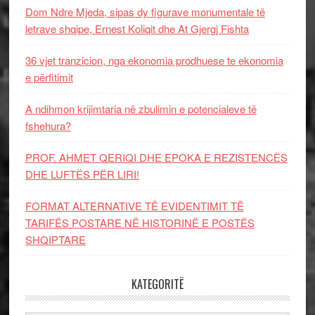
Dom Ndre Mjeda, sipas dy figurave monumentale të
letrave shqipe, Ernest Koliqit dhe At Gjergj Fishta
36 vjet tranzicion, nga ekonomia prodhuese te ekonomia
e përfitimit
A ndihmon krijimtaria në zbulimin e potencialeve të
fshehura?
PROF. AHMET QERIQI DHE EPOKA E REZISTENCЁS
DHE LUFTЁS PЁR LIRI!
FORMAT ALTERNATIVE TË EVIDENTIMIT TË
TARIFËS POSTARE NË HISTORINË E POSTËS
SHQIPTARE
KATEGORITË