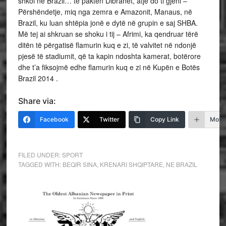
shkoi në Brazil… të paktën Dibranët, atje do ti gjeni –
Përshëndetje, miq nga zemra e Amazonit, Manaus, në
Brazil, ku luan shtëpia jonë e dytë në grupin e saj SHBA.
Më tej ai shkruan se shoku i tij – Afrimi, ka qendruar tërë
ditën të përgatisë flamurin kuq e zi, të valvitet në ndonjë
pjesë të stadiumit, që ta kapin ndoshta kamerat, botërore
dhe t’a fiksojmë edhe flamurin kuq e zi në Kupën e Botës
Brazil 2014 .
Share via:
Facebook
Twitter
Copy Link
More
FILED UNDER:
SPORT
TAGGED WITH:
BEQIR SINA
,
KRENARI SHQIPTARE
,
NE BRAZIL