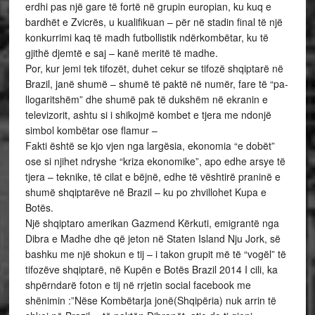
erdhi pas një gare të fortë në grupin europian, ku kuq e
bardhët e Zvicrës, u kualifikuan – për në stadin final të një
konkurrimi kaq të madh futbollistik ndërkombëtar, ku të
gjithë djemtë e saj – kanë meritë të madhe.
Por, kur jemi tek tifozët, duhet cekur se tifozë shqiptarë në
Brazil, janë shumë – shumë të paktë në numër, fare të “pa-
llogaritshëm” dhe shumë pak të dukshëm në ekranin e
televizorit, ashtu si i shikojmë kombet e tjera me ndonjë
simbol kombëtar ose flamur –
Fakti është se kjo vjen nga largësia, ekonomia “e dobët”
ose si njihet ndryshe “kriza ekonomike”, apo edhe arsye të
tjera – teknike, të cilat e bëjnë, edhe të vështirë praninë e
shumë shqiptarëve në Brazil – ku po zhvillohet Kupa e
Botës.
Një shqiptaro amerikan Gazmend Kërkuti, emigrantë nga
Dibra e Madhe dhe që jeton në Staten Island Nju Jork, së
bashku me një shokun e tij – i takon grupit më të “vogël” të
tifozëve shqiptarë, në Kupën e Botës Brazil 2014 I cili, ka
shpërndarë foton e tij në rrjetin social facebook me
shënimin :”Nëse Kombëtarja jonë(Shqipëria) nuk arrin të