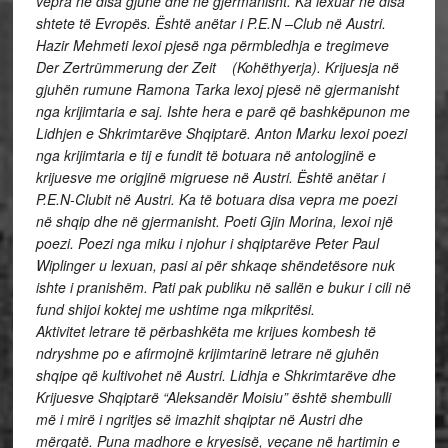
vepra në disa gjuhë dhe në gjermanisht. Ka lexuar në disa
shtete të Evropës. Është anëtar i P.E.N –Club në Austri.
Hazir Mehmeti lexoi pjesë nga përmbledhja e tregimeve
Der Zertrümmerung der Zeit (Kohëthyerja). Krijuesja në
gjuhën rumune Ramona Tarka lexoj pjesë në gjermanisht
nga krijimtaria e saj. Ishte hera e parë që bashkëpunon me
Lidhjen e Shkrimtarëve Shqiptarë. Anton Marku lexoi poezi
nga krijimtaria e tij e fundit të botuara në antologjinë e
krijuesve me origjinë migruese në Austri. Është anëtar i
P.E.N-Clubit në Austri. Ka të botuara disa vepra me poezi
në shqip dhe në gjermanisht. Poeti Gjin Morina, lexoi një
poezi. Poezi nga miku i njohur i shqiptarëve Peter Paul
Wiplinger u lexuan, pasi ai për shkaqe shëndetësore nuk
ishte i pranishëm. Pati pak publiku në sallën e bukur i cili në
fund shijoi koktej me ushtime nga mikpritësi.
Aktivitet letrare të përbashkëta me krijues kombesh të
ndryshme po e afirmojnë krijimtarinë letrare në gjuhën
shqipe që kultivohet në Austri. Lidhja e Shkrimtarëve dhe
Krijuesve Shqiptarë “Aleksandër Moisiu” është shembulli
më i mirë i ngritjes së imazhit shqiptar në Austri dhe
mërgatë. Puna madhore e kryesisë, veçane në hartimin e