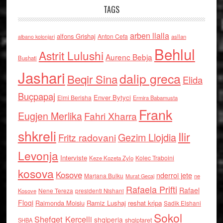
TAGS
arben llalla
alfons Grishaj
Anton Cefa
asllan
albano kolonjari
Behlul
Astrit Lulushi
Aurenc Bebja
Bushati
Jashari
dalip greca
Beqir Sina
Elida
Buçpapaj
Enver Bytyci
Elmi Berisha
Ermira Babamusta
Frank
Eugjen Merlika
Fahri Xharra
shkreli
Ilir
Gezim Llojdia
Fritz radovani
Levonja
Interviste
Kolec Traboini
Keze Kozeta Zylo
kosova
Kosove
nderroi jete
Marjana Bulku
ne
Murat Gecaj
Rafaela Prifti
Rafael
Nene Tereza
Kosove
presidenti Nishani
Floqi
Raimonda Moisiu
Ramiz Lushaj
reshat kripa
Sadik Elshani
Sokol
Shefqet Kercelli
shqiperia
shqiptaret
SHBA