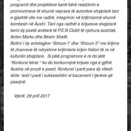
programit dhe projekteve kanë bërë realizimin e
promovimeve të shumë veprave të autorëve shqiptarë tani
e gjashtë vite me radhë, integrimin në krijimtarinë shumë
kombesh në Austri. Tani nga radhët e krijuesve shqiptarë
kemi dy poetë anëtarë të P.E.N Clubit të njohura austriak,
Anton Marku dhe Besim Xhelili.
Botimi i dy antologjive “Iliricum I” dhe “Iliricum II” me krijime
të zhanreve të ndryshme krijimtarie krijon histori të re në
kulturën shqiptare. Si pikë programore e re do jetë
“Konkursi letrar “ ku do konkurrojnë krijues nga e gjithë
Austria në prozë e poezi. Konkursi i parë para dy vitesh
ishte testi i parë i suksesshëm si bazament i tjerëve që
pasojnë.
Vjenë, 29 prill 2017