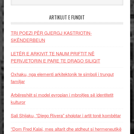
ARTIKUJT E FUNDIT
TRI POEZI PËR GJERGJ KASTRIOTIN-
SKËNDERBEUN
LETËR E ARKIVIT TE NAUM PRIFTIT NË
PERVJETORIN E PARE TE DRAGO SILIQIT
Oxhaku, nga elementi arkitektonik te simboli i trungut
familjar
Arbëreshët si model evropian i mbrojtjes së identitetit
kulturor
Sali Shijaku, “Diego Rivera” shqiptar i artit tonë kombëtar
“Dom Fred Kalaj, mes altarit dhe atdheut si hermeneutikë