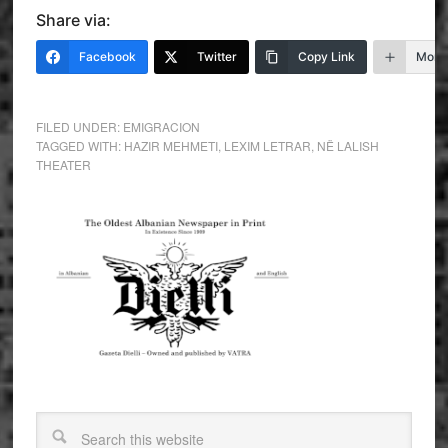
Share via:
Facebook
Twitter
Copy Link
More
FILED UNDER:
EMIGRACION
TAGGED WITH:
HAZIR MEHMETI
,
LEXIM LETRAR
,
NË LALISH
THEATER