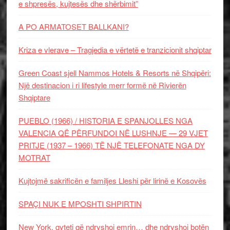
e shpresës, kujtesës dhe shërbimit”
A PO ARMATOSET BALLKANI?
Kriza e vlerave – Tragjedia e vërtetë e tranzicionit shqiptar
Green Coast sjell Nammos Hotels & Resorts në Shqipëri:
Një destinacion i ri lifestyle merr formë në Rivierën
Shqiptare
PUEBLO (1966) / HISTORIA E SPANJOLLES NGA
VALENCIA QË PËRFUNDOI NË LUSHNJE — 29 VJET
PRITJE (1937 – 1966) TË NJË TELEFONATE NGA DY
MOTRAT
Kujtojmë sakrificën e familjes Lleshi për lirinë e Kosovës
SPAÇI NUK E MPOSHTI SHPIRTIN
New York, qyteti që ndryshoi emrin… dhe ndryshoi botën