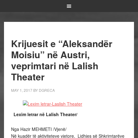
Krijuesit e “Aleksandër
Moisiu” në Austri,
veprimtari në Lalish
Theater
MAY 1, 2017
BY
DGRECA
Lexim letrar në Lalish Theater/
Nga Hazir MEHMETI /Vjenë/
Në kuadër të aktiviteteve vjetore, Lidhjes së Shkrimtarëve