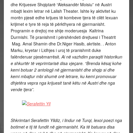
dhe Krijuesve Shqiptarë “Aleksandër Moisiu” në Austri
mbajti lexim letrar në Lalish Theater. Ishte ky aktivitet ku
morën pjesë edhe krijues të kombeve tjera të cilët lexuan
krijimet e tyre të reja të përkthyera në gjermanisht.
Programin e drejtoj me shije moderuesja Kaltrina
Durmishi. Të pranishmit i përshëndeti drejtuesi i Theatrit
Mag. Amal Shamin dhe Dr.Niger Hasib, akrtiste. . Anton
Marku, kryetar i Lidhjes i uroj të pranishmit duke
falënderuar pjesëmarrësit.
Ai në vazhdim paraqiti historikun
e shkurtër të veprimtarisë disa vjeçare. “Brenda kësaj kohe
kemi botuar 2 antologji në gjermanisht dhe shqip si dhe
kemi mbajtur mbi shumë orë letrare, ku kemi promovuar
dhjetëra vepra nga krijuesit tanë këtu në Austri dhe nga
vende tjera”.
Shkrimtari Serafettin Yildiz, i lindur në Turqi, lexoi poezi nga
botimet e tij të fundit në gjermanisht. Ka të batuara disa