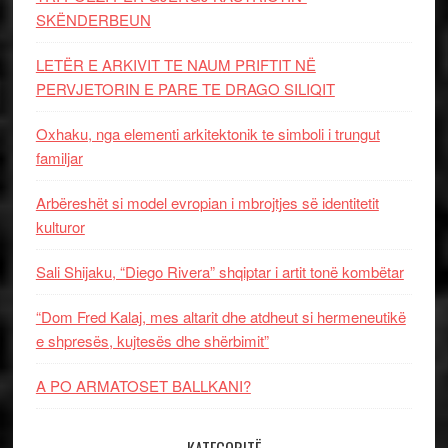
SKËNDERBEUN
LETËR E ARKIVIT TE NAUM PRIFTIT NË
PERVJETORIN E PARE TE DRAGO SILIQIT
Oxhaku, nga elementi arkitektonik te simboli i trungut
familjar
Arbëreshët si model evropian i mbrojtjes së identitetit
kulturor
Sali Shijaku, “Diego Rivera” shqiptar i artit tonë kombëtar
“Dom Fred Kalaj, mes altarit dhe atdheut si hermeneutikë
e shpresës, kujtesës dhe shërbimit”
A PO ARMATOSET BALLKANI?