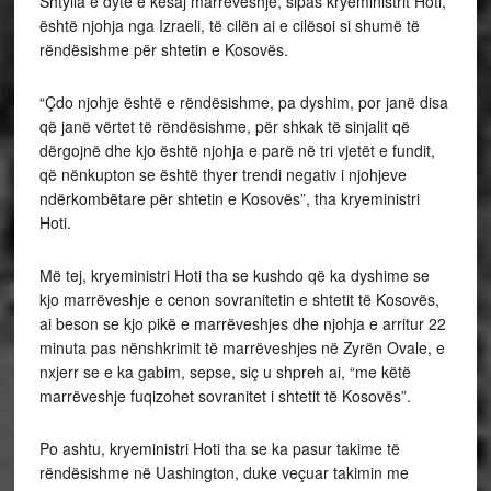
Shtylla e dytë e kësaj marrëveshje, sipas kryeministrit Hoti,
është njohja nga Izraeli, të cilën ai e cilësoi si shumë të
rëndësishme për shtetin e Kosovës.
“Çdo njohje është e rëndësishme, pa dyshim, por janë disa
që janë vërtet të rëndësishme, për shkak të sinjalit që
dërgojnë dhe kjo është njohja e parë në tri vjetët e fundit,
që nënkupton se është thyer trendi negativ i njohjeve
ndërkombëtare për shtetin e Kosovës”, tha kryeministri
Hoti.
Më tej, kryeministri Hoti tha se kushdo që ka dyshime se
kjo marrëveshje e cenon sovranitetin e shtetit të Kosovës,
ai beson se kjo pikë e marrëveshjes dhe njohja e arritur 22
minuta pas nënshkrimit të marrëveshjes në Zyrën Ovale, e
nxjerr se e ka gabim, sepse, siç u shpreh ai, “me këtë
marrëveshje fuqizohet sovranitet i shtetit të Kosovës”.
Po ashtu, kryeministri Hoti tha se ka pasur takime të
rëndësishme në Uashington, duke veçuar takimin me