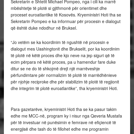
Sekretarin e Shtetit Michael Pompeo, nga i cili ka marrë
mbështetje të plotë si gjithmonë për orientimet dhe
proceset euroatlantike të Kosovës. Kryeministri Hoti tha se
Sekretarin Pompeo e ka informuar për procesin e dialogut
që është duke ndodhur në Bruksel.
“Jo vetëm se ka koordinim të ngushtë në procesin e
dialogut mes Uashingtonit dhe Brukselit, por ka koordinim
të plotë në këtë proces dhe kjo neve na jep siguri që të
ecim përpara në këtë proces, pa u hamendur fare duke
ditur se ne do të shkojmë drejt një marrëveshje
përfundimtare për normalizim të plotë të marrëdhënieve
për njohje reciproke dhe për stabilizim të plotë të regjionit
dhe integrim të plotë euroatlantike”, tha kryeministri Hoti.
Para gazetarëve, kryeministri Hoti tha se ka pasur takim
edhe me MCC-në, program ky i nisur nga Qeveria Mustafa
për të investuar në punësimin e femrave në efiçiencë të
energjisë dhe tash do të fillohet edhe me programin