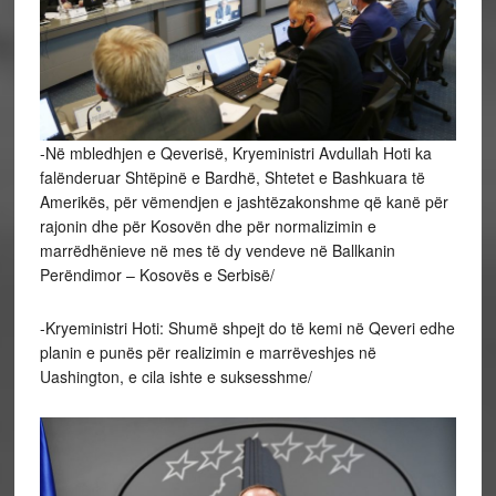
-Në mbledhjen e Qeverisë, Kryeministri Avdullah Hoti ka
falënderuar Shtëpinë e Bardhë, Shtetet e Bashkuara të
Amerikës, për vëmendjen e jashtëzakonshme që kanë për
rajonin dhe për Kosovën dhe për normalizimin e
marrëdhënieve në mes të dy vendeve në Ballkanin
Perëndimor – Kosovës e Serbisë/
-Kryeministri Hoti: Shumë shpejt do të kemi në Qeveri edhe
planin e punës për realizimin e marrëveshjes në
Uashington, e cila ishte e suksesshme/