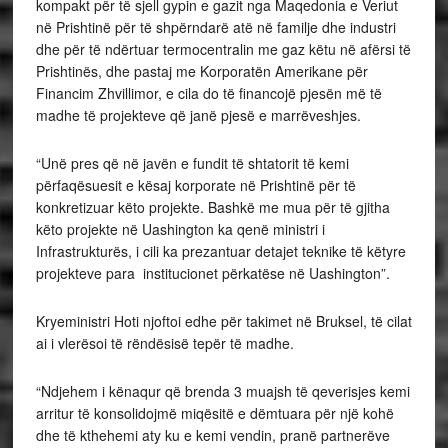
kompakt për të sjell gypin e gazit nga Maqedonia e Veriut
në Prishtinë për të shpërndarë atë në familje dhe industri
dhe për të ndërtuar termocentralin me gaz këtu në afërsi të
Prishtinës, dhe pastaj me Korporatën Amerikane për
Financim Zhvillimor, e cila do të financojë pjesën më të
madhe të projekteve që janë pjesë e marrëveshjes.
“Unë pres që në javën e fundit të shtatorit të kemi
përfaqësuesit e kësaj korporate në Prishtinë për të
konkretizuar këto projekte. Bashkë me mua për të gjitha
këto projekte në Uashington ka qenë ministri i
Infrastrukturës, i cili ka prezantuar detajet teknike të këtyre
projekteve para institucionet përkatëse në Uashington”.
Kryeministri Hoti njoftoi edhe për takimet në Bruksel, të cilat
ai i vlerësoi të rëndësisë tepër të madhe.
“Ndjehem i kënaqur që brenda 3 muajsh të qeverisjes kemi
arritur të konsolidojmë miqësitë e dëmtuara për një kohë
dhe të kthehemi aty ku e kemi vendin, pranë partnerëve