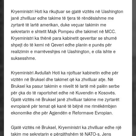
Kryeministri Hoti ka rikujtuar se gjatë vizitës në Uashington
janë zhvilluar edhe takime të tjera të rëndësishme me
zyrtarë të lartë amerikan, duke veçuar takimin me
sekretarin e shtetit Majk Pompeu dhe takimet në MCC.
Kryeministri ka thënë para kabinetit qeveritar se shumë
shpejt do të kemi në Qeveri edhe planin e punës për
realizimin e marrëveshjes në Uashington, e cila ishte e
suksesshme.
Kryeministri Avdullah Hoti ka njoftuar kabinetin edhe për
vizitën në Bruksel dhe takimet që ka zhvilluar atje. Në
Bruksel ka pasur takimin e nivelit të lartë më palën serbe
për çka do të raportohet edhe në Kuvendin e Kosovës.
Gjatë vizitës në Bruksel janë zhvilluar takime me zyrtarët
evropianë për temat që kanë të bëjnë me rimëkëmbjen
ekonomike dhe për Agjendën e Reformave Evropian.
Gjatë vizitës në Bruksel, Kryeministri ka zhvilluar edhe një
takim me sekretarin e përgjithshëm të NATO-s, Jens