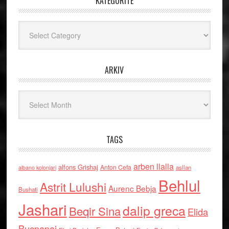
KATEGORITË
Kategoritë
ARKIV
Arkiv
TAGS
arben llalla
alfons Grishaj
Anton Cefa
asllan
albano kolonjari
Behlul
Astrit Lulushi
Aurenc Bebja
Bushati
Jashari
dalip greca
Beqir Sina
Elida
Buçpapaj