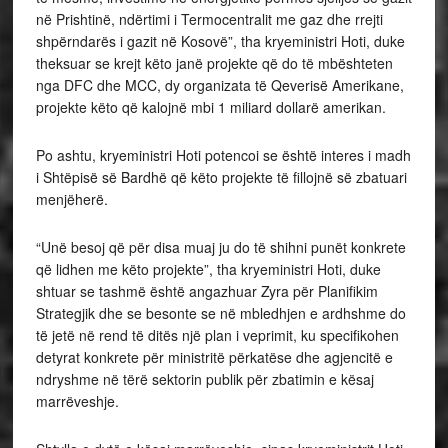
në Prishtinë, ndërtimi i Termocentralit me gaz dhe rrejti
shpërndarës i gazit në Kosovë”, tha kryeministri Hoti, duke
theksuar se krejt këto janë projekte që do të mbështeten
nga DFC dhe MCC, dy organizata të Qeverisë Amerikane,
projekte këto që kalojnë mbi 1 miliard dollarë amerikan.
Po ashtu, kryeministri Hoti potencoi se është interes i madh
i Shtëpisë së Bardhë që këto projekte të fillojnë së zbatuari
menjëherë.
“Unë besoj që për disa muaj ju do të shihni punët konkrete
që lidhen me këto projekte”, tha kryeministri Hoti, duke
shtuar se tashmë është angazhuar Zyra për Planifikim
Strategjik dhe se besonte se në mbledhjen e ardhshme do
të jetë në rend të ditës një plan i veprimit, ku specifikohen
detyrat konkrete për ministritë përkatëse dhe agjencitë e
ndryshme në tërë sektorin publik për zbatimin e kësaj
marrëveshje.