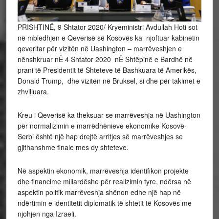
PRISHTINË, 9 Shtator 2020/ Kryeministri Avdullah Hoti sot
në mbledhjen e Qeverisë së Kosovës ka njoftuar kabinetin
qeveritar për vizitën në Uashington – marrëveshjen e
nënshkruar nË 4 Shtator 2020 nË Shtëpinë e Bardhë në
prani të Presidentit të Shteteve të Bashkuara të Amerikës,
Donald Trump, dhe vizitën në Bruksel, si dhe për takimet e
zhvilluara.
Kreu i Qeverisë ka theksuar se marrëveshja në Uashington
për normalizimin e marrëdhënieve ekonomike Kosovë-
Serbi është një hap drejtë arritjes së marrëveshjes se
gjithanshme finale mes dy shteteve.
Në aspektin ekonomik, marrëveshja identifikon projekte
dhe financime miliardëshe për realizimin tyre, ndërsa në
aspektin politik marrëveshja shënon edhe një hap në
ndërtimin e identitetit diplomatik të shtetit të Kosovës me
njohjen nga Izraeli.