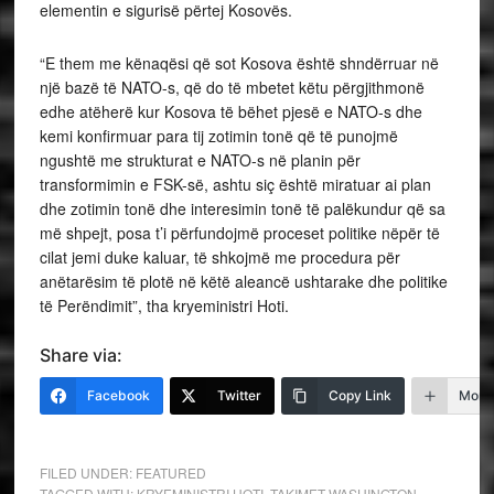
elementin e sigurisë përtej Kosovës.
“E them me kënaqësi që sot Kosova është shndërruar në
një bazë të NATO-s, që do të mbetet këtu përgjithmonë
edhe atëherë kur Kosova të bëhet pjesë e NATO-s dhe
kemi konfirmuar para tij zotimin tonë që të punojmë
ngushtë me strukturat e NATO-s në planin për
transformimin e FSK-së, ashtu siç është miratuar ai plan
dhe zotimin tonë dhe interesimin tonë të palëkundur që sa
më shpejt, posa t’i përfundojmë proceset politike nëpër të
cilat jemi duke kaluar, të shkojmë me procedura për
anëtarësim të plotë në këtë aleancë ushtarake dhe politike
të Perëndimit”, tha kryeministri Hoti.
Share via:
Facebook
Twitter
Copy Link
More
FILED UNDER:
FEATURED
TAGGED WITH:
KRYEMINISTRI HOTI
,
TAKIMET WASHINGTON-