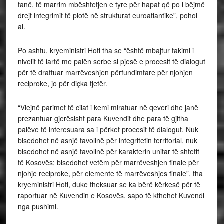
tanë, të marrim mbështetjen e tyre për hapat që po i bëjmë
drejt integrimit të plotë në strukturat euroatlantike”, pohoi
ai.
Po ashtu, kryeministri Hoti tha se “është mbajtur takimi i
nivelit të lartë me palën serbe si pjesë e procesit të dialogut
për të draftuar marrëveshjen përfundimtare për njohjen
reciproke, jo për diçka tjetër.
“Vlejnë parimet të cilat i kemi miratuar në qeveri dhe janë
prezantuar gjerësisht para Kuvendit dhe para të gjitha
palëve të interesuara sa i përket procesit të dialogut. Nuk
bisedohet në asnjë tavolinë për integritetin territorial, nuk
bisedohet në asnjë tavolinë për karakterin unitar të shtetit
të Kosovës; bisedohet vetëm për marrëveshjen finale për
njohje reciproke, për elemente të marrëveshjes finale”, tha
kryeministri Hoti, duke theksuar se ka bërë kërkesë për të
raportuar në Kuvendin e Kosovës, sapo të kthehet Kuvendi
nga pushimi.