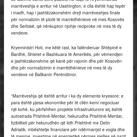
marrëveshja e arritur në Uashington, e cila është hap tepër
i madh, hap i jashtëzakonshëm drejt marrëveshjes finale
për normalizim të plotë të marrëdhënieve në mes Kosovës
dhe Serbisë, që nënkupton njohje reciproke në mes të dy
vendeve.
Kryeministri Hoti, me këtë rast, ka falënderuar Shtëpinë e
Bardhë, Shtetet e Bashkuara të Amerikës, për vëmendjen
e jashtëzakonshme që kanë për rajonin dhe për Kosovën
dhe për normalizimin e marrëdhënieve në mes të dy
vendeve në Ballkanin Perëndimor.
“Marrëveshja që është arritur i ka dy elemente kryesore: e
para është pjesa ekonomike për të cilën kemi negociuar
një kohë, ku përfshihen projekte infrastrukturore siç është
autostrada Prishtinë-Merdar, hekurudha Prishtinë-Merdar,
fizibiliteti për hekurudhën që lidh Prishtinë me Detin
Adriatik, mbështetje financiare për ndërmarrjet e vogla dhe
të mesme, investime në energjetikë përmes sjelljes së gazit