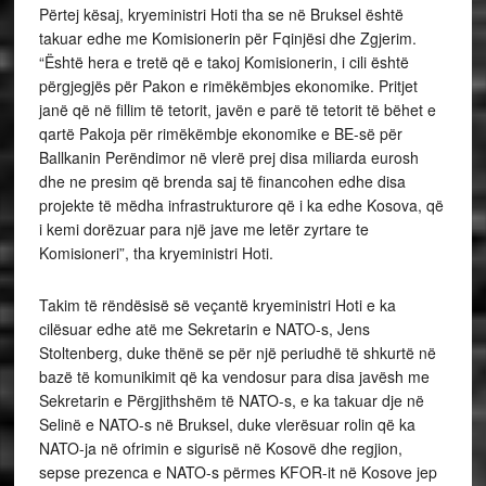
Përtej kësaj, kryeministri Hoti tha se në Bruksel është
takuar edhe me Komisionerin për Fqinjësi dhe Zgjerim.
“Është hera e tretë që e takoj Komisionerin, i cili është
përgjegjës për Pakon e rimëkëmbjes ekonomike. Pritjet
janë që në fillim të tetorit, javën e parë të tetorit të bëhet e
qartë Pakoja për rimëkëmbje ekonomike e BE-së për
Ballkanin Perëndimor në vlerë prej disa miliarda eurosh
dhe ne presim që brenda saj të financohen edhe disa
projekte të mëdha infrastrukturore që i ka edhe Kosova, që
i kemi dorëzuar para një jave me letër zyrtare te
Komisioneri”, tha kryeministri Hoti.
Takim të rëndësisë së veçantë kryeministri Hoti e ka
cilësuar edhe atë me Sekretarin e NATO-s, Jens
Stoltenberg, duke thënë se për një periudhë të shkurtë në
bazë të komunikimit që ka vendosur para disa javësh me
Sekretarin e Përgjithshëm të NATO-s, e ka takuar dje në
Selinë e NATO-s në Bruksel, duke vlerësuar rolin që ka
NATO-ja në ofrimin e sigurisë në Kosovë dhe regjion,
sepse prezenca e NATO-s përmes KFOR-it në Kosove jep