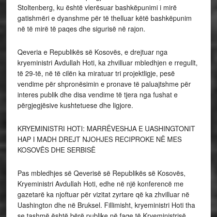
Stoltenberg, ku është vlerësuar bashkëpunimi i mirë
gatishmëri e dyanshme për të thelluar këtë bashkëpunim
në të mirë të paqes dhe sigurisë në rajon.
Qeveria e Republikës së Kosovës, e drejtuar nga
kryeministri Avdullah Hoti, ka zhvilluar mbledhjen e rregullt,
të 29-të, në të cilën ka miratuar tri projektligje, pesë
vendime për shpronësimin e pronave të paluajtshme për
interes publik dhe disa vendime të tjera nga fushat e
përgjegjësive kushtetuese dhe ligjore.
KRYEMINISTRI HOTI: MARRËVESHJA E UASHINGTONIT
HAP I MADH DREJT NJOHJES RECIPROKE NË MES
KOSOVËS DHE SERBISË
Pas mbledhjes së Qeverisë së Republikës së Kosovës,
Kryeministri Avdullah Hoti, edhe në një konferencë me
gazetarë ka njoftuar për vizitat zyrtare që ka zhvilluar në
Uashington dhe në Bruksel. Fillimisht, kryeministri Hoti tha
se tashmë është bërë publike në faqe të Kryeministrisë