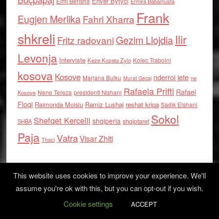
Enver Bytyci
Elmi Berisha
Ermira Babamusta
Frank
Eugjen Merlika
Fahri Xharra
shkreli
Ilir
Gezim Llojdia
Fritz radovani
Levonja
Interviste
Kolec Traboini
Keze Kozeta Zylo
kosova
Kosove
nderroi jete
Marjana Bulku
ne
Murat Gecaj
Rafaela Prifti
Rafael
Nene Tereza
Kosove
presidenti Nishani
Floqi
Raimonda Moisiu
Ramiz Lushaj
reshat kripa
Sadik Elshani
Sokol
Shefqet Kercelli
shqiperia
shqiptaret
SHBA
Paja
Vatra
Visar Zhiti
Thaci
This website uses cookies to improve your experience. We'll
assume you're ok with this, but you can opt-out if you wish.
Cookie settings
Log in
ACCEPT