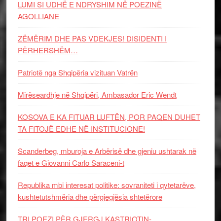
LUMI SI UDHË E NDRYSHIM NË POEZINË
AGOLLIANE
ZËMËRIM DHE PAS VDEKJES! DISIDENTI I
PËRHERSHËM…
Patriotë nga Shqipëria vizituan Vatrën
Mirëseardhje në Shqipëri, Ambasador Eric Wendt
KOSOVA E KA FITUAR LUFTËN, POR PAQEN DUHET
TA FITOJË EDHE NË INSTITUCIONE!
Scanderbeg, mburoja e Arbërisë dhe gjeniu ushtarak në
faqet e Giovanni Carlo Saraceni-t
Republika mbi interesat politike: sovraniteti i qytetarëve,
kushtetutshmëria dhe përgjegjësia shtetërore
TRI POEZI PËR GJERGJ KASTRIOTIN-