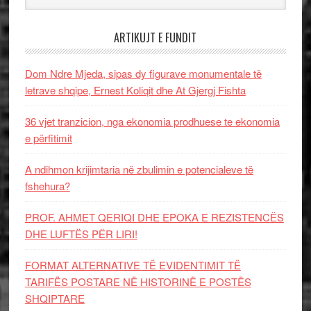
ARTIKUJT E FUNDIT
Dom Ndre Mjeda, sipas dy figurave monumentale të
letrave shqipe, Ernest Koliqit dhe At Gjergj Fishta
36 vjet tranzicion, nga ekonomia prodhuese te ekonomia
e përfitimit
A ndihmon krijimtaria në zbulimin e potencialeve të
fshehura?
PROF. AHMET QERIQI DHE EPOKA E REZISTENCЁS
DHE LUFTЁS PЁR LIRI!
FORMAT ALTERNATIVE TË EVIDENTIMIT TË
TARIFËS POSTARE NË HISTORINË E POSTËS
SHQIPTARE