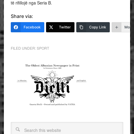
të rifillojë nga Seria B.
Share via:
Facebook
Twitter
Copy Link
More
FILED UNDER:
SPORT