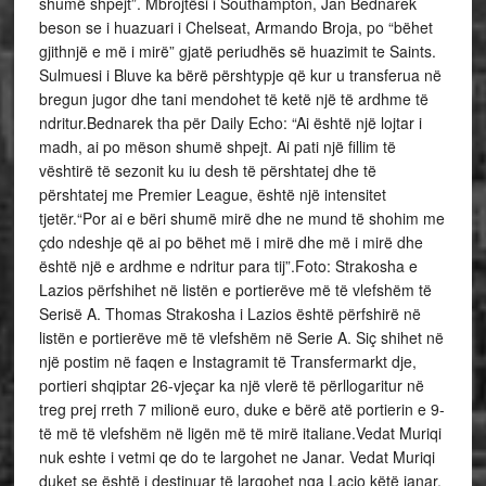
shumë shpejt”. Mbrojtësi i Southampton, Jan Bednarek
beson se i huazuari i Chelseat, Armando Broja, po “bëhet
gjithnjë e më i mirë” gjatë periudhës së huazimit te Saints.
Sulmuesi i Bluve ka bërë përshtypje që kur u transferua në
bregun jugor dhe tani mendohet të ketë një të ardhme të
ndritur.Bednarek tha për Daily Echo: “Ai është një lojtar i
madh, ai po mëson shumë shpejt. Ai pati një fillim të
vështirë të sezonit ku iu desh të përshtatej dhe të
përshtatej me Premier League, është një intensitet
tjetër.“Por ai e bëri shumë mirë dhe ne mund të shohim me
çdo ndeshje që ai po bëhet më i mirë dhe më i mirë dhe
është një e ardhme e ndritur para tij”.Foto: Strakosha e
Lazios përfshihet në listën e portierëve më të vlefshëm të
Serisë A. Thomas Strakosha i Lazios është përfshirë në
listën e portierëve më të vlefshëm në Serie A. Siç shihet në
një postim në faqen e Instagramit të Transfermarkt dje,
portieri shqiptar 26-vjeçar ka një vlerë të përllogaritur në
treg prej rreth 7 milionë euro, duke e bërë atë portierin e 9-
të më të vlefshëm në ligën më të mirë italiane.Vedat Muriqi
nuk eshte i vetmi qe do te largohet ne Janar. Vedat Muriqi
duket se është i destinuar të largohet nga Lacio këtë janar.