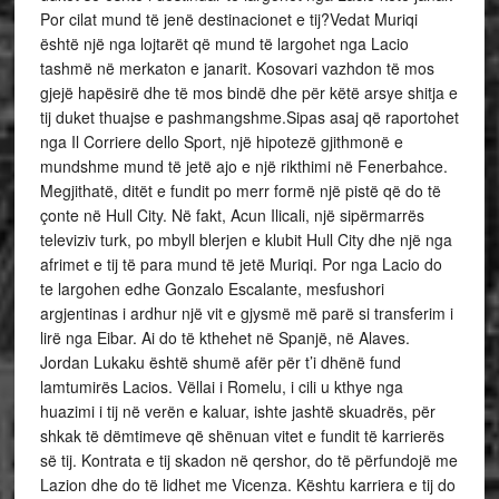
Por cilat mund të jenë destinacionet e tij?Vedat Muriqi
është një nga lojtarët që mund të largohet nga Lacio
tashmë në merkaton e janarit. Kosovari vazhdon të mos
gjejë hapësirë ​​dhe të mos bindë dhe për këtë arsye shitja e
tij duket thuajse e pashmangshme.Sipas asaj që raportohet
nga Il Corriere dello Sport, një hipotezë gjithmonë e
mundshme mund të jetë ajo e një rikthimi në Fenerbahce.
Megjithatë, ditët e fundit po merr formë një pistë që do të
çonte në Hull City. Në fakt, Acun Ilicali, një sipërmarrës
televiziv turk, po mbyll blerjen e klubit Hull City dhe një nga
afrimet e tij të para mund të jetë Muriqi. Por nga Lacio do
te largohen edhe Gonzalo Escalante, mesfushori
argjentinas i ardhur një vit e gjysmë më parë si transferim i
lirë nga Eibar. Ai do të kthehet në Spanjë, në Alaves.
Jordan Lukaku është shumë afër për t’i dhënë fund
lamtumirës Lacios. Vëllai i Romelu, i cili u kthye nga
huazimi i tij në verën e kaluar, ishte jashtë skuadrës, për
shkak të dëmtimeve që shënuan vitet e fundit të karrierës
së tij. Kontrata e tij skadon në qershor, do të përfundojë me
Lazion dhe do të lidhet me Vicenza. Kështu karriera e tij do