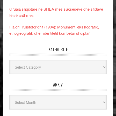
Gruaja shqiptare në SHBA mes sukseseve dhe sfidave
të së ardhmes
Fjalori i Kristoforidhit (1904): Monument leksikografik,
etnogjeografik dhe i identitetit kombëtar shqiptar
KATEGORITË
Kategoritë
ARKIV
Arkiv