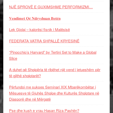
NJË SPROVË E GUXIMSHME PERFORMIZMI…
𝐕𝐞𝐧𝐝𝐢𝐦𝐞𝐭 𝐐𝐞̈ 𝐍𝐝𝐫𝐲𝐬𝐡𝐮𝐚𝐧 𝐁𝐨𝐭𝐞̈𝐧
Lek Gjolaj – kalorësi fisnik i Malësisë
FEDERATA VATRA SHPALLË KRYESINË
“Pinocchio’s Harvard” by Tertini Set to Make a Global
Slice
A duhet që Shqipëria të ribëhet një vend i jetueshëm për
të gjithë shqiptarët?
Përfundoi me sukses Seminari XIX Mbarëkombëtar i
Mësuesve të Gjuhës Shqipe dhe Kulturës Shqiptare në
Diasporë dhe në Mërgatë
Pse dhe kush e vrau Hasan Riza Pashën?