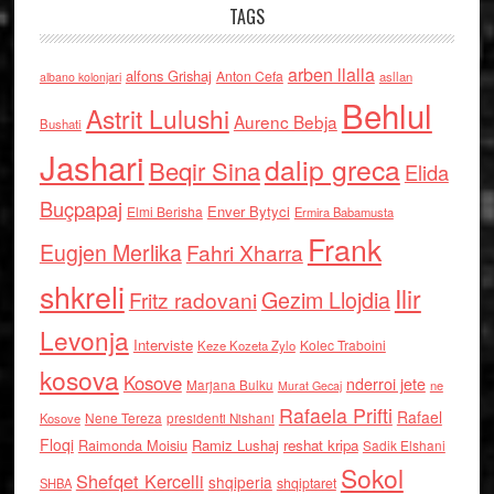
TAGS
arben llalla
alfons Grishaj
Anton Cefa
asllan
albano kolonjari
Behlul
Astrit Lulushi
Aurenc Bebja
Bushati
Jashari
dalip greca
Beqir Sina
Elida
Buçpapaj
Enver Bytyci
Elmi Berisha
Ermira Babamusta
Frank
Eugjen Merlika
Fahri Xharra
shkreli
Ilir
Gezim Llojdia
Fritz radovani
Levonja
Interviste
Kolec Traboini
Keze Kozeta Zylo
kosova
Kosove
nderroi jete
Marjana Bulku
ne
Murat Gecaj
Rafaela Prifti
Rafael
Nene Tereza
Kosove
presidenti Nishani
Floqi
Raimonda Moisiu
Ramiz Lushaj
reshat kripa
Sadik Elshani
Sokol
Shefqet Kercelli
shqiperia
shqiptaret
SHBA