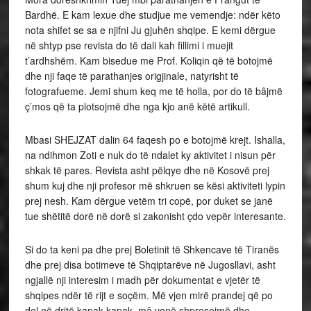
Bardhë. E kam lexue dhe studjue me vemendje: ndër këto
nota shifet se sa e njifni Ju gjuhën shqipe. E kemi dërgue
në shtyp pse revista do të dali kah fillimi i muejit
t’ardhshëm. Kam bisedue me Prof. Koliqin që të botojmë
dhe nji faqe të parathanjes origjinale, natyrisht të
fotografueme. Jemi shum keq me të holla, por do të bâjmë
ç’mos që ta plotsojmë dhe nga kjo anë këtë artikull.
Mbasi SHEJZAT dalin 64 faqesh po e botojmë krejt. Ishalla,
na ndihmon Zoti e nuk do të ndalet ky aktivitet i nisun për
shkak të pares. Revista asht pëlqye dhe në Kosovë prej
shum kuj dhe nji profesor më shkruen se kësi aktiviteti lypin
prej nesh. Kam dërgue vetëm tri copë, por duket se janë
tue shëtitë dorë në dorë si zakonisht çdo vepër interesante.
Si do ta keni pa dhe prej Boletinit të Shkencave të Tiranës
dhe prej disa botimeve të Shqiptarëve në Jugosllavi, asht
ngjallë nji interesim i madh për dokumentat e vjetër të
shqipes ndër të rijt e soçëm. Më vjen mirë prandej që po
del në dritë kapak kapak, mâ vonë shpresojmë dhe