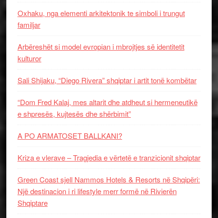
Oxhaku, nga elementi arkitektonik te simboli i trungut
familjar
Arbëreshët si model evropian i mbrojtjes së identitetit
kulturor
Sali Shijaku, “Diego Rivera” shqiptar i artit tonë kombëtar
“Dom Fred Kalaj, mes altarit dhe atdheut si hermeneutikë
e shpresës, kujtesës dhe shërbimit”
A PO ARMATOSET BALLKANI?
Kriza e vlerave – Tragjedia e vërtetë e tranzicionit shqiptar
Green Coast sjell Nammos Hotels & Resorts në Shqipëri:
Një destinacion i ri lifestyle merr formë në Rivierën
Shqiptare