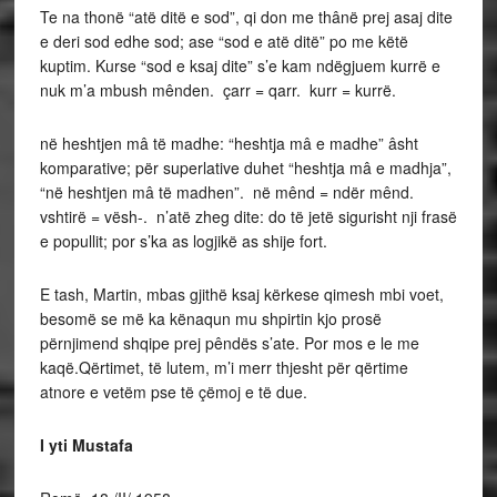
Te na thonë “atë ditë e sod”, qi don me thânë prej asaj dite
e deri sod edhe sod; ase “sod e atë ditë” po me këtë
kuptim. Kurse “sod e ksaj dite” s’e kam ndëgjuem kurrë e
nuk m’a mbush mênden. çarr = qarr. kurr = kurrë.
në heshtjen mâ të madhe: “heshtja mâ e madhe” âsht
komparative; për superlative duhet “heshtja mâ e madhja”,
“në heshtjen mâ të madhen”. në mênd = ndër mênd.
vshtirë = vësh-. n’atë zheg dite: do të jetë sigurisht nji frasë
e popullit; por s’ka as logjikë as shije fort.
E tash, Martin, mbas gjithë ksaj kërkese qimesh mbi voet,
besomë se më ka kënaqun mu shpirtin kjo prosë
përnjimend shqipe prej pêndës s’ate. Por mos e le me
kaqë.Qërtimet, të lutem, m’i merr thjesht për qërtime
atnore e vetëm pse të çëmoj e të due.
I yti Mustafa