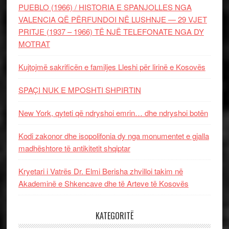
PUEBLO (1966) / HISTORIA E SPANJOLLES NGA
VALENCIA QË PËRFUNDOI NË LUSHNJE — 29 VJET
PRITJE (1937 – 1966) TË NJË TELEFONATE NGA DY
MOTRAT
Kujtojmë sakrificën e familjes Lleshi për lirinë e Kosovës
SPAÇI NUK E MPOSHTI SHPIRTIN
New York, qyteti që ndryshoi emrin… dhe ndryshoi botën
Kodi zakonor dhe isopolifonia dy nga monumentet e gjalla
madhështore të antikitetit shqiptar
Kryetari i Vatrës Dr. Elmi Berisha zhvilloi takim në
Akademinë e Shkencave dhe të Arteve të Kosovës
KATEGORITË