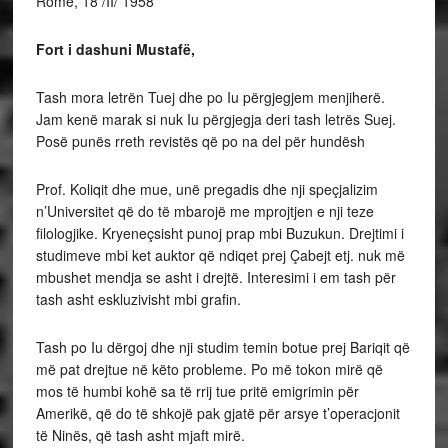
Romë, 18 /II/ 1958
Fort i dashuni Mustafë,
Tash mora letrën Tuej dhe po Iu përgjegjem menjiherë.
Jam kenë marak si nuk Iu përgjegja deri tash letrës Suej.
Posë punës rreth revistës që po na del për hundësh
Prof. Koliqit dhe mue, unë pregadis dhe nji speçjalizim
n’Universitet që do të mbarojë me mprojtjen e nji teze
filologjike. Kryeneçsisht punoj prap mbi Buzukun. Drejtimi i
studimeve mbi ket auktor që ndiqet prej Çabejt etj. nuk më
mbushet mendja se asht i drejtë. Interesimi i em tash për
tash asht eskluzivisht mbi grafin.
Tash po Iu dërgoj dhe nji studim temin botue prej Bariqit që
më pat drejtue në këto probleme. Po më tokon mirë që
mos të humbi kohë sa të rrij tue pritë emigrimin për
Amerikë, që do të shkojë pak gjatë për arsye t’operacjonit
të Ninës, që tash asht mjaft mirë.