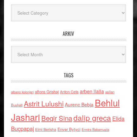
Kategoritë
ARKIV
Arkiv
TAGS
arben llalla
alfons Grishaj
Anton Cefa
asllan
albano kolonjari
Behlul
Astrit Lulushi
Aurenc Bebja
Bushati
Jashari
dalip greca
Beqir Sina
Elida
Buçpapaj
Enver Bytyci
Elmi Berisha
Ermira Babamusta