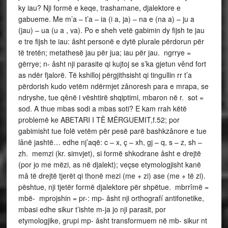
ky iau? Nji formë e keqe, trashamane, djalektore e
gabueme. Me m’a – t’a – ia (i a, ja) – na e (na a) – ju a
(jau) – ua (u a , va). Po e sheh vetë gabimin dy fijsh te jau
e tre fijsh te iau: âsht personë e dytë plurale përdorun për
të tretën; metathesë jau për jua; iau për jau. ngrrye =
gërrye; n- âsht nji parasite qi kujtoj se s’ka gjetun vênd fort
as ndër fjalorë. Të kshilloj përgjithsisht qi tingullin rr t’a
përdorish kudo vetëm ndërmjet zânoresh para e mrapa, se
ndryshe, tue qênë i vështirë shqiptimi, mbaron në r. sot =
sod. A thue mbas sodi a mbas soti? E kam rrah këtë
problemë ke ABETARI I TË MËRGUEMIT,f.52; por
gabimisht tue folë vetëm për pesë parë bashkzânore e tue
lânë jashtë… edhe nj’aqë: c – x, ç – xh, gj – q, s – z, sh –
zh. memzi (kr. simvjet), si formë shkodrane âsht e drejtë
(por jo me mëzi, as në djalekt); veçse etymologjisht kanë
mâ të drejtë tjerët qi thonë mezi (me + zi) ase (me + të zi).
pështue, nji tjetër formë djalektore për shpëtue. mbrrîmë =
mbë- mprojshin = pr-: mp- âsht nji orthografí antifonetike,
mbasi edhe sikur t’ishte m-ja jo nji parasit, por
etymologjike, grupi mp- âsht transformuem në mb- sikur nt