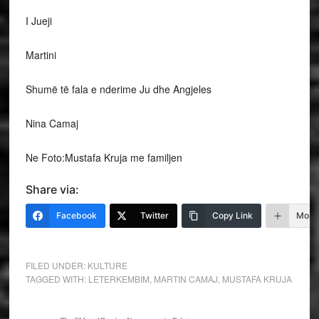
I Jueji
Martini
Shumë të fala e nderime Ju dhe Angjeles
Nina Camaj
Ne Foto:Mustafa Kruja me familjen
Share via:
Facebook
Twitter
Copy Link
More
FILED UNDER:
KULTURE
TAGGED WITH:
LETERKEMBIM
,
MARTIN CAMAJ
,
MUSTAFA KRUJA