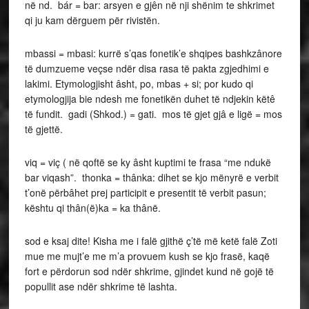
në nd. bár = bar: arsyen e gjên në nji shënim te shkrimet
qi ju kam dërguem për rivistën.
mbassi = mbasi: kurrë s’qas fonetik’e shqipes bashkzânore
të dumzueme veçse ndër disa rasa të pakta zgjedhimi e
lakimi. Etymologjisht âsht, po, mbas + si; por kudo qi
etymologjija bie ndesh me fonetikën duhet të ndjekin këtê
të fundit. gadi (Shkod.) = gati. mos të gjet gjâ e ligë = mos
të gjettë.
viq = viç ( në qoftë se ky âsht kuptimi te frasa “me ndukë
bar viqash”. thonka = thânka: dihet se kjo mënyrë e verbit
t’onë përbâhet prej participit e presentit të verbit pasun;
kështu qi thân(ë)ka = ka thânë.
sod e ksaj dite! Kisha me i falë gjithë ç’të më ketë falë Zoti
mue me mujt’e me m’a provuem kush se kjo frasë, kaqë
fort e përdorun sod ndër shkrime, gjindet kund në gojë të
popullit ase ndër shkrime të lashta.