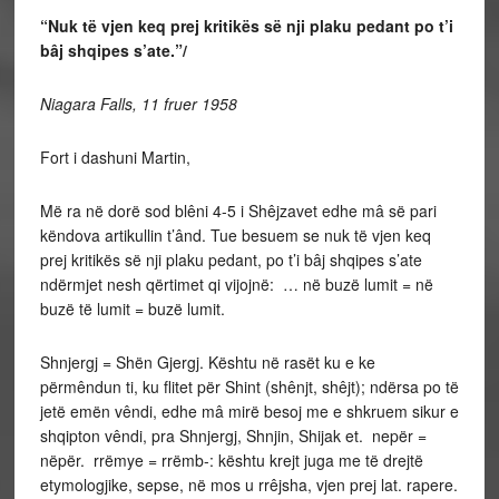
“Nuk të vjen keq prej kritikës së nji plaku pedant po t’i
bâj shqipes s’ate.”/
Niagara Falls, 11 fruer 1958
Fort i dashuni Martin,
Më ra në dorë sod blêni 4-5 i Shêjzavet edhe mâ së pari
këndova artikullin t’ând. Tue besuem se nuk të vjen keq
prej kritikës së nji plaku pedant, po t’i bâj shqipes s’ate
ndërmjet nesh qërtimet qi vijojnë: … në buzë lumit = në
buzë të lumit = buzë lumit.
Shnjergj = Shën Gjergj. Kështu në rasët ku e ke
përmêndun ti, ku flitet për Shint (shênjt, shêjt); ndërsa po të
jetë emën vêndi, edhe mâ mirë besoj me e shkruem sikur e
shqipton vêndi, pra Shnjergj, Shnjin, Shijak et. nepër =
nëpër. rrëmye = rrëmb-: kështu krejt juga me të drejtë
etymologjike, sepse, në mos u rrêjsha, vjen prej lat. rapere.