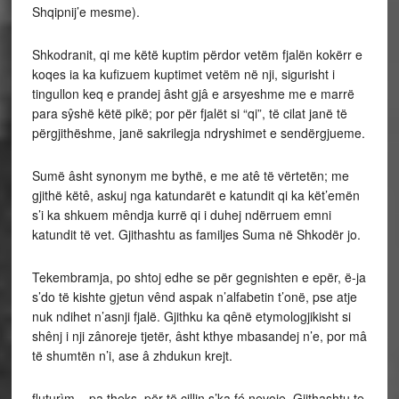
Shqipnij’e mesme).
Shkodranit, qi me këtë kuptim përdor vetëm fjalën kokërr e
koqes ia ka kufizuem kuptimet vetëm në nji, sigurisht i
tingullon keq e prandej âsht gjâ e arsyeshme me e marrë
para sŷshë këtë pikë; por për fjalët si “qi”, të cilat janë të
përgjithëshme, janë sakrilegja ndryshimet e sendërgjueme.
Sumë âsht synonym me bythë, e me atê të vërtetën; me
gjithë këtê, askuj nga katundarët e katundit qi ka kët’emën
s’i ka shkuem mêndja kurrë qi i duhej ndërruem emni
katundit të vet. Gjithashtu as familjes Suma në Shkodër jo.
Tekembramja, po shtoj edhe se për gegnishten e epër, ë-ja
s’do të kishte gjetun vênd aspak n’alfabetin t’onë, pse atje
nuk ndihet n’asnji fjalë. Gjithku ka qênë etymologjikisht si
shênj i nji zânoreje tjetër, âsht kthye mbasandej n’e, por mâ
të shumtën n’i, ase â zhdukun krejt.
fluturìm = pa theks, për të cillin s’ka fé nevoje. Gjithashtu te