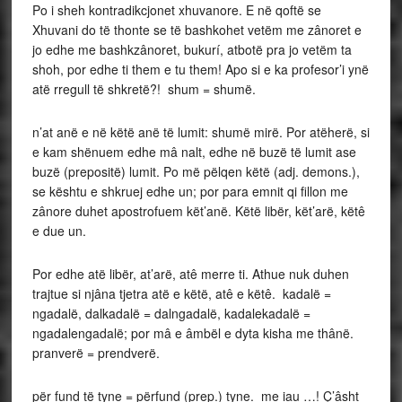
Po i sheh kontradikcjonet xhuvanore. E në qoftë se
Xhuvani do të thonte se të bashkohet vetëm me zânoret e
jo edhe me bashkzânoret, bukurí, atbotë pra jo vetëm ta
shoh, por edhe ti them e tu them! Apo si e ka profesor’i ynë
atë rregull të shkretë?! shum = shumë.
n’at anë e në këtë anë të lumit: shumë mirë. Por atëherë, si
e kam shënuem edhe mâ nalt, edhe në buzë të lumit ase
buzë (prepositë) lumit. Po më pëlqen këtë (adj. demons.),
se kështu e shkruej edhe un; por para emnit qi fillon me
zânore duhet apostrofuem kët’anë. Këtë libër, kët’arë, këtê
e due un.
Por edhe atë libër, at’arë, atê merre ti. Athue nuk duhen
trajtue si njâna tjetra atë e këtë, atê e këtê. kadalë =
ngadalë, dalkadalë = dalngadalë, kadalekadalë =
ngadalengadalë; por mâ e âmbël e dyta kisha me thânë.
pranverë = prendverë.
për fund të tyne = përfund (prep.) tyne. me iau …! Ç’âsht