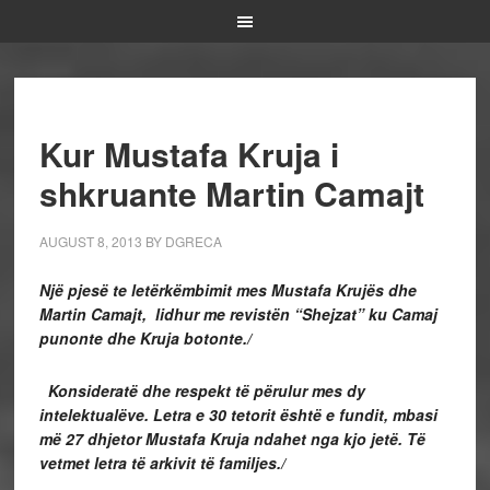
Kur Mustafa Kruja i
shkruante Martin Camajt
AUGUST 8, 2013
BY
DGRECA
Një pjesë te letërkëmbimit mes Mustafa Krujës dhe
Martin Camajt, lidhur me revistën “Shejzat” ku Camaj
punonte dhe Kruja botonte./
Konsideratë dhe respekt të përulur mes dy
intelektualëve. Letra e 30 tetorit është e fundit, mbasi
më 27 dhjetor Mustafa Kruja ndahet nga kjo jetë. Të
vetmet letra të arkivit të familjes./