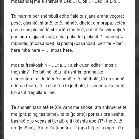
mbasandej me e shkruem Bek…- Gjok…- Ded.. e Bib…
Të marrim për shêmbull edhe fjalë qi s’janë emna veçorë:
pesë, gjashtë, shtatë, tetë, nândë, dhetë; e mbrapa, vetëm
pse e shqiptojmë të shkurtën tue folë, duhet t’a shkruejmë
pes burra, gjasht zogj, shtat pula, tet gjela et.? mandej =
mbandej (mbasandej); si pastaj (pasandaj) bertitte = bër-.
herë mba herë = … mbas here.
mos ta freskojshin = ….t’a….: a shkruen edhe ” mos ti
thojshin?”. Po bâjmë këtu nji ushtrim gramatike
elementare: ai do të më shohë e të më thotë; të na shohë
e të na thotë; të ju shohë e të ju thotë; t’i shohë e t’u thotë:
kjo âsht rregulla e ime.
Të shohim tash atê të Xhuvanit me shokë: ata shkruejnë të
më (pra jo ngjitas tëmë), të të (jo tëtë); por ta ( pra kështu
bashkë e jo veças si tjerat!) e ti (kështu apo t’i?) thotë, të
na (jo tëna), të ju e t’u (apo tu), t’i (apo ti?) e t’u (apo tu?).