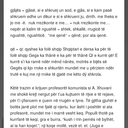
gjâjës = gjâsë, si e shkruej un sod, e gjâs, si e kam pasë
shkruem edhe un dikur e si e shkrueni ju, dmth. me theks e
jo me -ë. nuk rrezikonte e me… = nuk rrezikonte me…
nepër at kalim të ngushtë = shtek, shkallë, rrugicë të
ngushtë, ngushticë. ”me qenë” = qênë; por ata qenë.
që = qi: qyshse ka folë shqip Shqiptari e dersa ka për të
folë shqip Gega ka thânë e ka për të thânë QI e kurrë që! E
kurrë s’i ka ramë ndër mênd nânës, motrës e bijës së
Gegës qi kjo rroke e shkurtën mundet me u përziem ndër
trutë e kuj me nji rroke të gjatë me këto dý shkrola.
Këtë trazim e krijuen profesorët komunista si A. Xhuvani
me shokë krejt nergut për t’ua kujtuem të rijve e të rejave,
për t’i çfisnuem e çuem në rrugën e tyne. Të gjitha gjuhët e
botës janë plot me fjalë qi njeriu, kur âsht i poshtër si ata
profesorë, mundet me i marrë vesht keq. Populli thotë pa
kurrfarë të keqi, gra e burra, “kush i rrin pemës në bythët,
ai ia han koqet.”; nji koqe mollë, vezë et. et. (Juga e