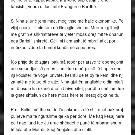
tansisht, vepra e Juej mbi Frangun e Bardhë.
Si Nina si unë jemi mirë, megjithse me halle ekonomike. Po
vijoj specjalizimin tem në filologjin shqipe. Merrem gjithnji
me grafin e shkrimtarëve të vjetër mbas drejtimit të dhanun
nga Bariqi i shkretë. Qëllimi i em asht të mbrrij atje, por
ndërkaq s’due ta humbi kohën nësa po pres.
Kjo pritje do të zgjasi pak mâ tepër për arsye të operacjonit
ase smundjes së grues. Jemi tue u përpjekë të hapim dhe
nji kopisteri të vogël private, kështu që të dy të kemi dhe nji
zanatë me jetue dhe atje. Nina gjuhën anglishte e din mjaft
mirë pse e ka nxanë dhe n’Universitet, por dhe unë jam tue
ia gjetë shtekun që herë mbas here të mësoj diçka në tê.
Prof. Koliqi më tha se do t’u shkruej sa të shlirohet pak prej
punëve mâ të ngutshme që ka për dore. Me kaq kësaj herë
po i nap fund tue Ju urue shëndet e punë të mbara; shum
të fala dhe Motrës Suej Angjeles dhe djalit.