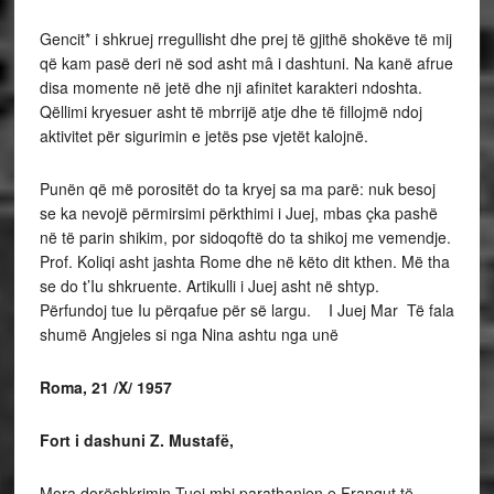
Gencit* i shkruej rregullisht dhe prej të gjithë shokëve të mij
që kam pasë deri në sod asht mâ i dashtuni. Na kanë afrue
disa momente në jetë dhe nji afinitet karakteri ndoshta.
Qëllimi kryesuer asht të mbrrijë atje dhe të fillojmë ndoj
aktivitet për sigurimin e jetës pse vjetët kalojnë.
Punën që më porositët do ta kryej sa ma parë: nuk besoj
se ka nevojë përmirsimi përkthimi i Juej, mbas çka pashë
në të parin shikim, por sidoqoftë do ta shikoj me vemendje.
Prof. Koliqi asht jashta Rome dhe në këto dit kthen. Më tha
se do t’Iu shkruente. Artikulli i Juej asht në shtyp.
Përfundoj tue Iu përqafue për së largu. I Juej Mar Të fala
shumë Angjeles si nga Nina ashtu nga unë
Roma, 21 /X/ 1957
Fort i dashuni Z. Mustafë,
Mora dorëshkrimin Tuej mbi parathanjen e Frangut të