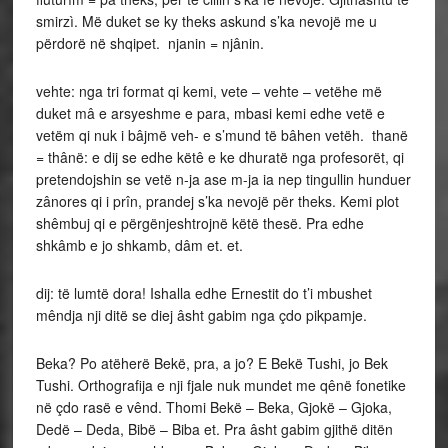
smirzì. Më duket se ky theks askund s’ka nevojë me u
përdorë në shqipet. njanin = njânin.
vehte: nga tri format qi kemi, vete – vehte – vetëhe më
duket mâ e arsyeshme e para, mbasi kemi edhe vetë e
vetëm qi nuk i bâjmë veh- e s’mund të bâhen vetëh. thanë
= thânë: e dij se edhe këtê e ke dhuratë nga profesorët, qi
pretendojshin se vetë n-ja ase m-ja ia nep tingullin hunduer
zânores qi i prîn, prandej s’ka nevojë për theks. Kemi plot
shêmbuj qi e përgënjeshtrojnë këtë thesë. Pra edhe
shkâmb e jo shkamb, dâm et. et.
dij: të lumtë dora! Ishalla edhe Ernestit do t’i mbushet
mêndja nji ditë se diej âsht gabim nga çdo pikpamje.
Beka? Po atëherë Bekë, pra, a jo? E Bekë Tushi, jo Bek
Tushi. Orthografija e nji fjale nuk mundet me qênë fonetike
në çdo rasë e vênd. Thomi Bekë – Beka, Gjokë – Gjoka,
Dedë – Deda, Bibë – Biba et. Pra âsht gabim gjithë ditën