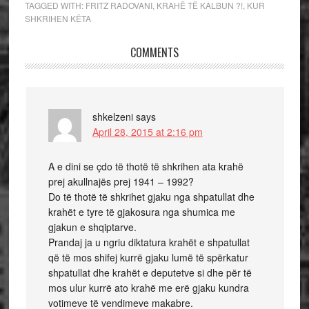
TAGGED WITH:
FRITZ RADOVANI
,
KRAHË TË KALBUN ?!
,
KUR
SHKRIHEN KËTA
COMMENTS
shkelzeni
says
April 28, 2015 at 2:16 pm
A e dini se çdo të thotë të shkrihen ata krahë
prej akullnajës prej 1941 – 1992?
Do të thotë të shkrihet gjaku nga shpatullat dhe
krahët e tyre të gjakosura nga shumica me
gjakun e shqiptarve.
Prandaj ja u ngriu diktatura krahët e shpatullat
që të mos shifej kurrë gjaku lumë të spërkatur
shpatullat dhe krahët e deputetve si dhe për të
mos ulur kurrë ato krahë me erë gjaku kundra
votimeve të vendimeve makabre.