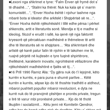
■Lexoni nga shkrimet e tyne: “Falm Enver që frymë dot s’
të dhashë…”, “Stalini ka thënë: Nuk ka kala që s’ marrin
komunistët…”, “Enver Hoxha është i njohur tashme nga
mbarë bota si ideator dhe arkitekt i Shqipërisë së re…”.
“Enver Hoxha është njëkohësisht i tillë edhe përsa i përket
shkencës, artit e literaturës sonë. Mendja e tij e madhe si
ideolog, filozof e erudit i rallë, ka qenë një nga faktorët
kryesorë që përcaktuan madhësinë e thëmeleve të artit
dhe të literaturës së re shqiptare… “Ata shkrimtarë dhe
artistë që kanë patur fatin të njohin e të takohen me të,
ruajnë përjetë në kujtesën e tyre fuqinë shpirtërore,
thellësinë, karakterin inovativ, ngrohtësinë vëllazërore dhe
njëkohësisht madhështinë e fjalës së tij…”.
■16 Prill 1990 Ramiz Alia: “Dy gjëra nuk do t’i lejojmë, këto
kurrën e kurrës, e para puna e shumë partive… Këtë
kurrën e kurrës, sëpse kjo do të thoshte tradhëti e atdheut,
mbaroi pushteti popullor mbaroi revolucioni, e dyta ne
kurrë nuk do të pranojmë çështjen e pronës private, tregun
e lirë të varur mbi pronësinë private… Kjo do të thotë
likujdim i socializmit… Këtu jemi në Komitetin Qendror,
edhe bar do hamë edhe gjak do derdhim. Këtu s’ shkon më