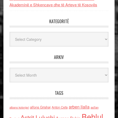
Akademinë e Shkencave dhe të Arteve të Kosovës
KATEGORITË
Kategoritë
ARKIV
Arkiv
TAGS
arben llalla
alfons Grishaj
Anton Cefa
asllan
albano kolonjari
Behlul
Astrit Lulushi