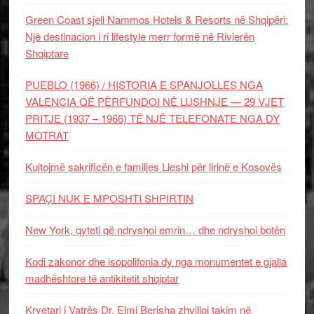
Green Coast sjell Nammos Hotels & Resorts në Shqipëri:
Një destinacion i ri lifestyle merr formë në Rivierën
Shqiptare
PUEBLO (1966) / HISTORIA E SPANJOLLES NGA
VALENCIA QË PËRFUNDOI NË LUSHNJE — 29 VJET
PRITJE (1937 – 1966) TË NJË TELEFONATE NGA DY
MOTRAT
Kujtojmë sakrificën e familjes Lleshi për lirinë e Kosovës
SPAÇI NUK E MPOSHTI SHPIRTIN
New York, qyteti që ndryshoi emrin… dhe ndryshoi botën
Kodi zakonor dhe isopolifonia dy nga monumentet e gjalla
madhështore të antikitetit shqiptar
Kryetari i Vatrës Dr. Elmi Berisha zhvilloi takim në