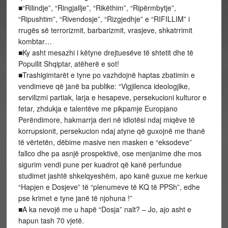
■“Rilindje”, “Ringjallje”, “Rikëthim”, “Ripërmbytje”,
“Ripushtim”, “Rivendosje”, “Rizgjedhje” e “RIFILLIM” i
rrugës së terrorizmit, barbarizmit, vrasjeve, shkatrrimit
kombtar…
■Ky asht mesazhi i këtyne drejtuesëve të shtetit dhe të
Popullit Shqiptar, atëherë e sot!
■Trashigimtarët e tyne po vazhdojnë haptas zbatimin e
vendimeve që janë ba publike: “Vigjilenca ideologjike,
servilizmi partiak, larja e hesapeve, persekucioni kulturor e
fetar, zhdukja e talentëve me pikpamje Europjano
Perëndimore, hakmarrja deri në idiotësi ndaj miqëve të
korrupsionit, persekucion ndaj atyne që guxojnë me thanë
të vërtetën, dëbime masive nen masken e “eksodeve”
fallco dhe pa asnjë prospektivë, ose menjanime dhe mos
sigurim vendi pune per kuadrot që kanë perfundue
studimet jashtë shkelqyeshëm, apo kanë guxue me kerkue
“Hapjen e Dosjeve” të “plenumeve të KQ të PPSh”, edhe
pse krimet e tyne janë të njohuna !”
■A ka nevojë me u hapë “Dosja” nalt? – Jo, ajo asht e
hapun tash 70 vjetë.