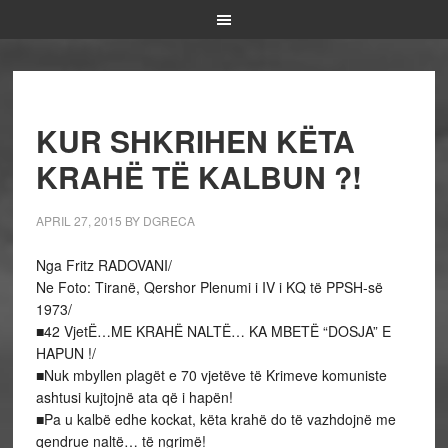
KUR SHKRIHEN KËTA
KRAHË TË KALBUN ?!
APRIL 27, 2015
BY
DGRECA
Nga Fritz RADOVANI/
Ne Foto: Tiranë, Qershor Plenumi i IV i KQ të PPSH-së
1973/
■42 VjetË…ME KRAHË NALTË… KA MBETË “DOSJA” E
HAPUN !/
■Nuk mbyllen plagët e 70 vjetëve të Krimeve komuniste
ashtusi kujtojnë ata që i hapën!
■Pa u kalbë edhe kockat, këta krahë do të vazhdojnë me
qendrue naltë… të ngrimë!