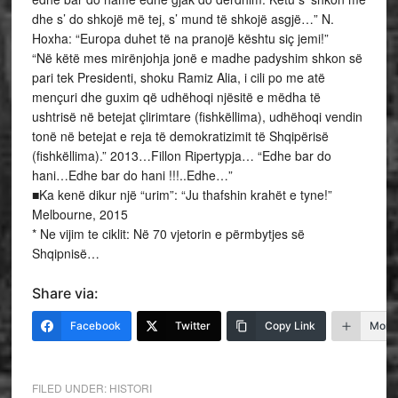
dhe s’ do shkojë më tej, s’ mund të shkojë asgjë…” N.
Hoxha: “Europa duhet të na pranojë kështu siç jemi!”
“Në këtë mes mirënjohja jonë e madhe padyshim shkon së
pari tek Presidenti, shoku Ramiz Alia, i cili po me atë
mençuri dhe guxim që udhëhoqi njësitë e mëdha të
ushtrisë në betejat çlirimtare (fishkëllima), udhëhoqi vendin
tonë në betejat e reja të demokratizimit të Shqipërisë
(fishkëllima).” 2013…Fillon Ripertypja… “Edhe bar do
hani…Edhe bar do hani !!!..Edhe…”
■Ka kenë dikur një “urim”: “Ju thafshin krahët e tyne!”
Melbourne, 2015
* Ne vijim te ciklit: Në 70 vjetorin e përmbytjes së
Shqipnisë…
Share via:
Facebook
Twitter
Copy Link
More
FILED UNDER:
HISTORI