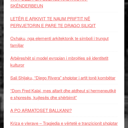
SKËNDERBEUN
LETËR E ARKIVIT TE NAUM PRIFTIT NË
PERVJETORIN E PARE TE DRAGO SILIQIT
Oxhaku, nga elementi arkitektonik te simboli i trungut
familjar
Arbëreshët si model evropian i mbrojtjes së identitetit
kulturor
Sali Shijaku, “Diego Rivera” shqiptar i artit tonë kombëtar
“Dom Fred Kalaj, mes altarit dhe atdheut si hermeneutikë
e shpresës, kujtesës dhe shërbimit”
A PO ARMATOSET BALLKANI?
Kriza e vlerave – Tragjedia e vërtetë e tranzicionit shqiptar