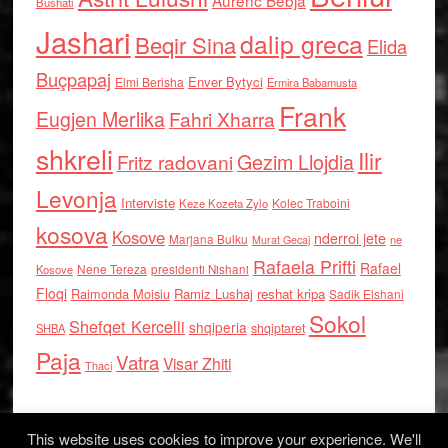
Aurenc Bebja
Bushati
Jashari
dalip greca
Beqir Sina
Elida
Buçpapaj
Enver Bytyci
Elmi Berisha
Ermira Babamusta
Frank
Eugjen Merlika
Fahri Xharra
shkreli
Ilir
Gezim Llojdia
Fritz radovani
Levonja
Interviste
Kolec Traboini
Keze Kozeta Zylo
kosova
Kosove
nderroi jete
Marjana Bulku
ne
Murat Gecaj
Rafaela Prifti
Rafael
Nene Tereza
Kosove
presidenti Nishani
Floqi
Raimonda Moisiu
Ramiz Lushaj
reshat kripa
Sadik Elshani
Sokol
Shefqet Kercelli
shqiperia
shqiptaret
SHBA
Paja
Vatra
Visar Zhiti
Thaci
This website uses cookies to improve your experience. We'll