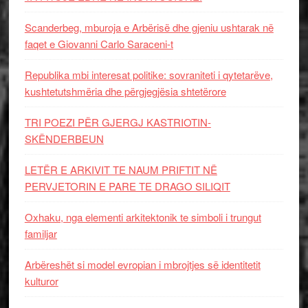
Scanderbeg, mburoja e Arbërisë dhe gjeniu ushtarak në
faqet e Giovanni Carlo Saraceni-t
Republika mbi interesat politike: sovraniteti i qytetarëve,
kushtetutshmëria dhe përgjegjësia shtetërore
TRI POEZI PËR GJERGJ KASTRIOTIN-
SKËNDERBEUN
LETËR E ARKIVIT TE NAUM PRIFTIT NË
PERVJETORIN E PARE TE DRAGO SILIQIT
Oxhaku, nga elementi arkitektonik te simboli i trungut
familjar
Arbëreshët si model evropian i mbrojtjes së identitetit
kulturor