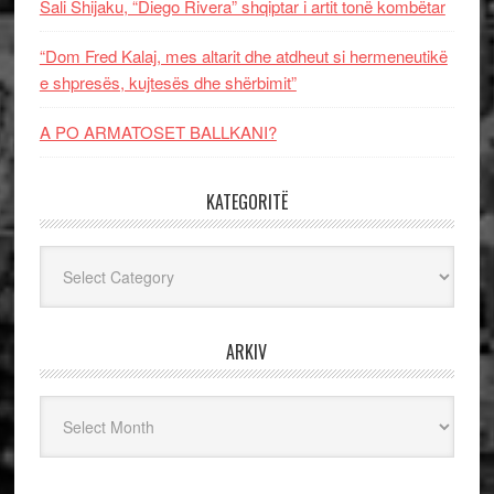
Sali Shijaku, “Diego Rivera” shqiptar i artit tonë kombëtar
“Dom Fred Kalaj, mes altarit dhe atdheut si hermeneutikë
e shpresës, kujtesës dhe shërbimit”
A PO ARMATOSET BALLKANI?
KATEGORITË
Kategoritë
ARKIV
Arkiv