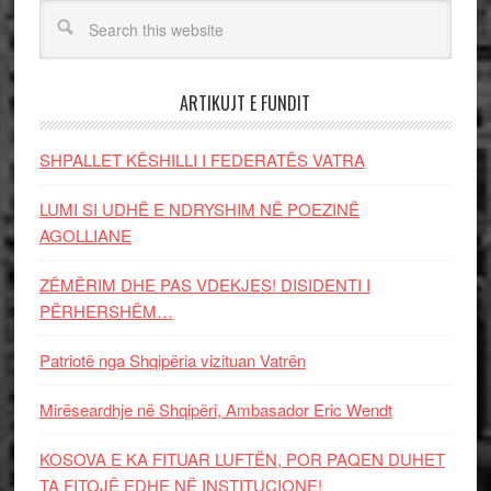
ARTIKUJT E FUNDIT
SHPALLET KËSHILLI I FEDERATËS VATRA
LUMI SI UDHË E NDRYSHIM NË POEZINË
AGOLLIANE
ZËMËRIM DHE PAS VDEKJES! DISIDENTI I
PËRHERSHËM…
Patriotë nga Shqipëria vizituan Vatrën
Mirëseardhje në Shqipëri, Ambasador Eric Wendt
KOSOVA E KA FITUAR LUFTËN, POR PAQEN DUHET
TA FITOJË EDHE NË INSTITUCIONE!