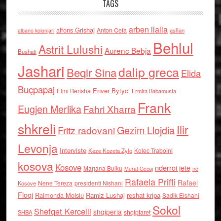
TAGS
arben llalla
alfons Grishaj
Anton Cefa
asllan
albano kolonjari
Behlul
Astrit Lulushi
Aurenc Bebja
Bushati
Jashari
dalip greca
Beqir Sina
Elida
Buçpapaj
Enver Bytyci
Elmi Berisha
Ermira Babamusta
Frank
Eugjen Merlika
Fahri Xharra
shkreli
Ilir
Gezim Llojdia
Fritz radovani
Levonja
Interviste
Kolec Traboini
Keze Kozeta Zylo
kosova
Kosove
nderroi jete
Marjana Bulku
ne
Murat Gecaj
Rafaela Prifti
Rafael
Nene Tereza
Kosove
presidenti Nishani
Floqi
Raimonda Moisiu
Ramiz Lushaj
reshat kripa
Sadik Elshani
Sokol
Shefqet Kercelli
shqiperia
shqiptaret
SHBA