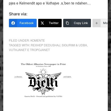
pjes e Kelmendit apo e Vuthajve .s,’ben te ndahen…
Share via:
Facebook
Twitter
Copy Link
More
FILED UNDER:
KOMENTE
TAGGED WITH:
REXHEP DEDUSHAJ
,
SIGURIMI & UDBA
,
VUTHJANET E TROPOJANET