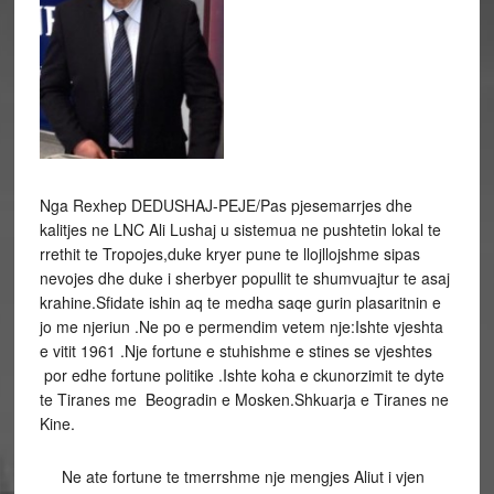
Nga Rexhep DEDUSHAJ-PEJE/Pas pjesemarrjes dhe
kalitjes ne LNC Ali Lushaj u sistemua ne pushtetin lokal te
rrethit te Tropojes,duke kryer pune te llojllojshme sipas
nevojes dhe duke i sherbyer popullit te shumvuajtur te asaj
krahine.Sfidate ishin aq te medha saqe gurin plasaritnin e
jo me njeriun .Ne po e permendim vetem nje:Ishte vjeshta
e vitit 1961 .Nje fortune e stuhishme e stines se vjeshtes
por edhe fortune politike .Ishte koha e ckunorzimit te dyte
te Tiranes me Beogradin e Mosken.Shkuarja e Tiranes ne
Kine.
Ne ate fortune te tmerrshme nje mengjes Aliut i vjen