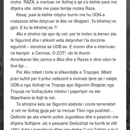
motra RAZA ,e martuar ne Vuthaj e qe s’e kishte pare me
dhjetra vite .Ishte me pase femije motea Raze.
Kesaj .pasi ia kishte mbytur burrin me hu UDN-a
malazeze ishte detyruar te ikte ne Shqiperi .Te kthehej ne
gjini .E ku te kthehej se ?!
Aliu e strehoi nje apo dy net, por te treten ia benen ata
te Sigurimit dhe i shkreti vella detyrohet t’ia dorzinte
sigurimit – simotres se UDB-se. E moren dhe e internuan
ne kampin e Cermes. O ZOT! -do te thonin
Amerikanet.Vec zemra e Aliut dhe e Razes e dine cdon te
thot kjo…
Por Aliu mbeti i forte si shkembijte e Tropojes .Mbeti
pran kufirit per ti pritur vellezerit e motrate tjere qe i ndiqte
UDB-a nga Vuthajt ne Tropoje apo Sigurimi Shqiptar nga
Tropoja ne Vuthaj,duke mbetur i paperlyer ne ate
flliqerihane te llojit te vet.
Te shtojme ketu se Sigurimi atebote i conte terrenistet
e vet ne Vuthaj gjuja per ta rrezuar Titon nga pushteti…
Qellonte qe ata vrisnin police Jugosllave dhe e pesonin me
dhjetra Vuthjane ,sic e pesuane Dedushajt ne korrik te vitit
1951,duke i masakruar diten per dreke Cung Tahirin e Isuf