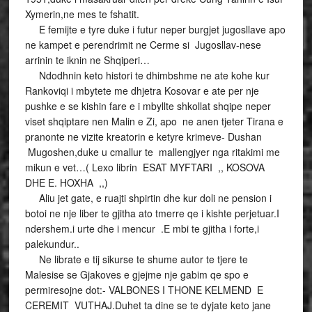
Xymerin,ne mes te fshatit.
E femijte e tyre duke i futur neper burgjet jugosllave apo
ne kampet e perendrimit ne Cerme si Jugosllav-nese
arrinin te iknin ne Shqiperi…
Ndodhnin keto histori te dhimbshme ne ate kohe kur
Rankoviqi i mbytete me dhjetra Kosovar e ate per nje
pushke e se kishin fare e i mbyllte shkollat shqipe neper
viset shqiptare nen Malin e Zi, apo ne anen tjeter Tirana e
pranonte ne vizite kreatorin e ketyre krimeve- Dushan
Mugoshen,duke u cmallur te mallengjyer nga ritakimi me
mikun e vet…( Lexo librin ESAT MYFTARI ,, KOSOVA
DHE E. HOXHA ,,)
Aliu jet gate, e ruajti shpirtin dhe kur doli ne pension i
botoi ne nje liber te gjitha ato tmerre qe i kishte perjetuar.I
ndershem.i urte dhe i mencur .E mbi te gjitha i forte,i
palekundur..
Ne librate e tij sikurse te shume autor te tjere te
Malesise se Gjakoves e gjejme nje gabim qe spo e
permiresojne dot:- VALBONES I THONE KELMEND E
CEREMIT VUTHAJ.Duhet ta dine se te dyjate keto jane