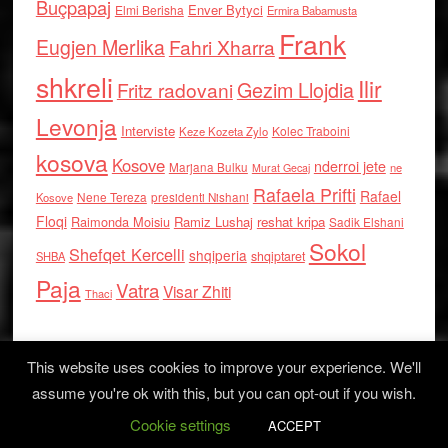
Buçpapaj
Enver Bytyci
Elmi Berisha
Ermira Babamusta
Frank
Eugjen Merlika
Fahri Xharra
shkreli
Ilir
Gezim Llojdia
Fritz radovani
Levonja
Interviste
Kolec Traboini
Keze Kozeta Zylo
kosova
Kosove
nderroi jete
Marjana Bulku
ne
Murat Gecaj
Rafaela Prifti
Rafael
Nene Tereza
Kosove
presidenti Nishani
Floqi
Raimonda Moisiu
Ramiz Lushaj
reshat kripa
Sadik Elshani
Sokol
Shefqet Kercelli
shqiperia
shqiptaret
SHBA
Paja
Vatra
Visar Zhiti
Thaci
This website uses cookies to improve your experience. We'll
assume you're ok with this, but you can opt-out if you wish.
Cookie settings
Log in
ACCEPT