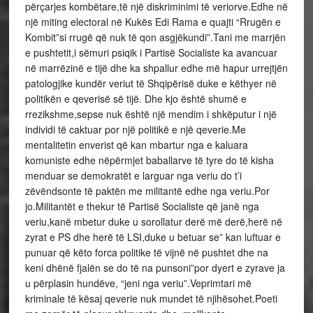
përçarjes kombëtare,të një diskriminimi të veriorve.Edhe në
një miting electoral në Kukës Edi Rama e quajti “Rrugën e
Kombit”si rrugë që nuk të qon asgjëkundi”.Tani me marrjën
e pushtetit,i sëmuri psiqik i Partisë Socialiste ka avancuar
në marrëzinë e tijë dhe ka shpallur edhe më hapur urrejtjën
patologjike kundër veriut të Shqipërisë duke e këthyer në
politikën e qeverisë së tijë. Dhe kjo është shumë e
rrezikshme,sepse nuk është një mendim i shkëputur i një
individi të caktuar por një politikë e një qeverie.Me
mentalitetin enverist që kan mbartur nga e kaluara
komuniste edhe nëpërmjet baballarve të tyre do të kisha
menduar se demokratët e larguar nga veriu do t’i
zëvëndsonte të paktën me militantë edhe nga veriu.Por
jo.Militantët e thekur të Partisë Socialiste që janë nga
veriu,kanë mbetur duke u sorollatur derë më derë,herë në
zyrat e PS dhe herë të LSI,duke u betuar se” kan luftuar e
punuar që këto forca politike të vijnë në pushtet dhe na
keni dhënë fjalën se do të na punsoni”por dyert e zyrave ja
u përplasin hundëve, “jeni nga veriu”.Veprimtari më
kriminale të kësaj qeverie nuk mundet të njihësohet.Poeti