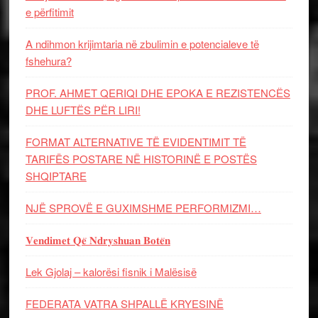
e përfitimit
A ndihmon krijimtaria në zbulimin e potencialeve të
fshehura?
PROF. AHMET QERIQI DHE EPOKA E REZISTENCЁS
DHE LUFTЁS PЁR LIRI!
FORMAT ALTERNATIVE TË EVIDENTIMIT TË
TARIFËS POSTARE NË HISTORINË E POSTËS
SHQIPTARE
NJË SPROVË E GUXIMSHME PERFORMIZMI…
𝐕𝐞𝐧𝐝𝐢𝐦𝐞𝐭 𝐐𝐞̈ 𝐍𝐝𝐫𝐲𝐬𝐡𝐮𝐚𝐧 𝐁𝐨𝐭𝐞̈𝐧
Lek Gjolaj – kalorësi fisnik i Malësisë
FEDERATA VATRA SHPALLË KRYESINË