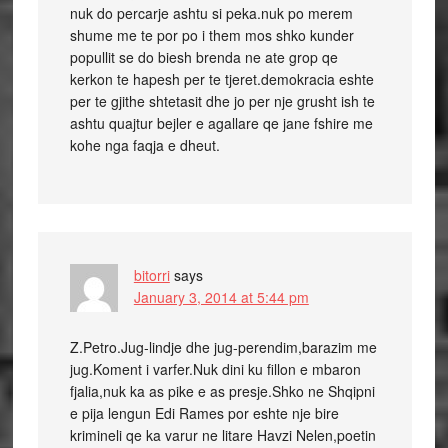
nuk do percarje ashtu si peka.nuk po merem
shume me te por po i them mos shko kunder
popullit se do biesh brenda ne ate grop qe
kerkon te hapesh per te tjeret.demokracia eshte
per te gjithe shtetasit dhe jo per nje grusht ish te
ashtu quajtur bejler e agallare qe jane fshire me
kohe nga faqja e dheut.
bitorri
says
January 3, 2014 at 5:44 pm
Z.Petro.Jug-lindje dhe jug-perendim,barazim me
jug.Koment i varfer.Nuk dini ku fillon e mbaron
fjalia,nuk ka as pike e as presje.Shko ne Shqipni
e pija lengun Edi Rames por eshte nje bire
krimineli qe ka varur ne litare Havzi Nelen,poetin