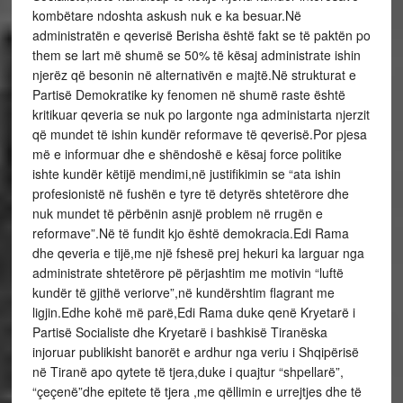
kombëtare ndoshta askush nuk e ka besuar.Në
administratën e qeverisë Berisha është fakt se të paktën po
them se lart më shumë se 50% të kësaj administrate ishin
njerëz që besonin në alternativën e majtë.Në strukturat e
Partisë Demokratike ky fenomen në shumë raste është
kritikuar qeveria se nuk po largonte nga administarta njerzit
që mundet të ishin kundër reformave të qeverisë.Por pjesa
më e informuar dhe e shëndoshë e kësaj force politike
ishte kundër këtijë mendimi,në justifikimin se “ata ishin
profesionistë në fushën e tyre të detyrës shtetërore dhe
nuk mundet të përbënin asnjë problem në rrugën e
reformave”.Në të fundit kjo është demokracia.Edi Rama
dhe qeveria e tijë,me një fshesë prej hekuri ka larguar nga
administrate shtetërore pë përjashtim me motivin “luftë
kundër të gjithë veriorve”,në kundërshtim flagrant me
ligjin.Edhe kohë më parë,Edi Rama duke qenë Kryetarë i
Partisë Socialiste dhe Kryetarë i bashkisë Tiranëska
injoruar publikisht banorët e ardhur nga veriu i Shqipërisë
në Tiranë apo qytete të tjera,duke i quajtur “shpellarë”,
“çeçenë”dhe epitete të tjera ,me qëllimin e urrejtjes dhe të