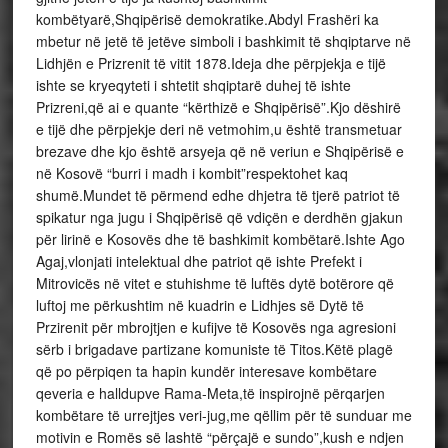
kombëtyarë,Shqipërisë demokratike.Abdyl Frashëri ka
mbetur në jetë të jetëve simboli i bashkimit të shqiptarve në
Lidhjën e Prizrenit të vitit 1878.Ideja dhe përpjekja e tijë
ishte se kryeqyteti i shtetit shqiptarë duhej të ishte
Prizreni,që ai e quante “kërthizë e Shqipërisë”.Kjo dëshirë
e tijë dhe përpjekje deri në vetmohim,u është transmetuar
brezave dhe kjo është arsyeja që në veriun e Shqipërisë e
në Kosovë “burri i madh i kombit”respektohet kaq
shumë.Mundet të përmend edhe dhjetra të tjerë patriot të
spikatur nga jugu i Shqipërisë që vdiçën e derdhën gjakun
për lirinë e Kosovës dhe të bashkimit kombëtarë.Ishte Ago
Agaj,vlonjati intelektual dhe patriot që ishte Prefekt i
Mitrovicës në vitet e stuhishme të luftës dytë botërore që
luftoj me përkushtim në kuadrin e Lidhjes së Dytë të
Przirenit për mbrojtjen e kufijve të Kosovës nga agresioni
sërb i brigadave partizane komuniste të Titos.Këtë plagë
që po përpiqen ta hapin kundër interesave kombëtare
qeveria e halldupve Rama-Meta,të inspirojnë përqarjen
kombëtare të urrejtjes veri-jug,me qëllim për të sunduar me
motivin e Romës së lashtë “përçajë e sundo”,kush e ndjen