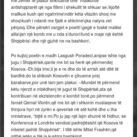
me zemër të plasur shkruante dhe mallkonte
antishqiptarët që nga fillimi i shekullit të shkuar se,\kjoftë
mallkue kush qet ngatrrime\ndër këta vllazën shoq me
shoq\kush i ndanë me fjalë e shkrime\çka natyra vet
përpoq.\Dhe përsëri vargjet e poetit:\gegë e toskë malësi
allia\jan një komb me u nda s’duron\fund e maje një është
Shqipëria\ dhe një gjuhë ne na bashkon\.
Po kujtoj poetin e madh Lasgush Poradeci,anipse ishte nga
jugu i Shqipërisë,qante me lot sa herë që përmendej
Kosova.-Eh,bija ime,ti je e re dhe do të arrish atë ditë të
bardhë,do ta shikosh Kosovën e çlirueme prej
barabarve,por unë tani jam plakur. –Mundet të përmend
këtu njerzit e mbëdhenj të jugut të Shqipërisë,ata që
kontribuan në ekzistencën e kombit tonë,po përmend
Ismail Qemal Vlorën,që me lot që i shkonin mustaqeve të
thinjura hyri në zyrën e qeverisë në atë kohë dhe u tha
ministrave, “bijtë e mi.Po ju jap një lajm shumë të hidhur, se
Konferenca e Londrës vendosi padrejtësisht që Kosova të
mbetet jashtë Shqipërisë”. I tillë ishte Mitat Frashëri,që
gjithë jetën e tijë ja kushtoj bashkimit