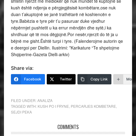
shtetin njerzit më mediokër që nuk mundet të kuptojnë se
kush është ndjenja e përgjegjësisë kombëtare,ose nuk
duan t’akuptojnë se janë trathëtarë në koshiencën e
tyre.Babëzia e tyre për t’u pasuruar duke vjedhur
nëpërmjet pushtetit u ka errur mëndjën dhe sytë,i ka
shrdhuar që të mos dëgjojnë.Por nesër,njerzit do të ja u
bëjnë me gisht.Është turpi i tyre. (Falenderojme autorin qe
e deergoi per Diellin. Ilustrimi: *Karikature “Te shpetojme
Shqiperine-Gazeta Dielli-arkiv)
Share via:
Facebook
Twitter
Copy Link
More
FILED UNDER:
ANALIZA
TAGGED WITH:
KUSH PO I FRYNE
,
PERCARJES KOMBETARE
,
SEJDI PEKA
COMMENTS