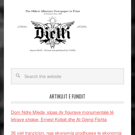
ARTIKUJT E FUNDIT
Dom Ndre Mjeda, sipas dy figurave monumentale të
letrave shqipe, Ernest Koliqit dhe At Gjergj Fishta
36 vjet tranzicion, nga ekonomia prodhuese te ekonomia