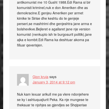
antikomunist me 10 Gusht 1988.Edi Rama si bir
komunisti kriminel,nuk e don Ameriken dhe as
demokracine.E genjeu Ameriken per armet
kimike te Sirise dhe keshtu do te genjeje
perseri,se mashtrimi dhe genjeshtra jane arma e
bolshevikve.Bejleret e agallaret jane nje version
komunist (nenkupto ish te burgosurit politik),jane
ajka e kombit.Edi Rama ka deshtuar akoma pa
filluar qeverisjen.
Gjon kruja
says
January 3, 2014 at 9:12 pm
Nuk kam lexuar arikull me pa vlere ndonjehere
se ky i ashtuquajturit Peka. Ka nje mungese te
theksuar te njohjes se gjendjes se Shqiperiae