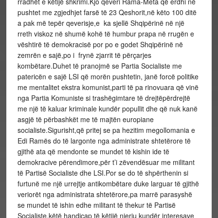
rradhët e këtijë shkrimi.Kjo qeveri Rama-Meta që erdhi në
pushtet me zgjedhjet farsë të 23 Qeshorit,në këto 100 ditë
a pak më tepër qeverisje,e ka sjellë Shqipërinë në një
rreth viskoz në shumë kohë të humbur prapa në rrugën e
vështirë të demokracisë por po e godet Shqipërinë në
zemrën e sajë,po i frynë zjarrit të përçarjes
kombëtare.Duhet të pranojmë se Partia Socialiste me
patericën e sajë LSI që morën pushtetin, janë forcë politike
me mentalitet ekstra komunist,parti të pa rinovuara që vinë
nga Partia Komuniste si trashëgimtare të drejtëpërdrejtë
me një të kaluar kriminale kundër popullit dhe që nuk kanë
asgjë të përbashkët me të majtën europiane
socialiste.Sigurisht,që pritej se pa hezitim megollomania e
Edi Ramës do të largonte nga administrate shtetërore të
gjithë ata që mendonte se mundet të kishin ide të
demokracive përendimore,për t’i zëvendësuar me militant
të Partisë Socialiste dhe LSI.Por se do të shpërthenin si
furtunë me një urrejtje antikombëtare duke larguar të gjithë
veriorët nga administrata shtetërore,pa marrë parasyshë
se mundet të ishin edhe militant të thekur të Partisë
Socialiste,këtë handicap të këtijë njeriu kundër interesave