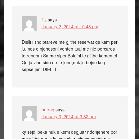
Tz
says
January 2, 2014 at 10:43 pm
Dielli i shqiptareve me gjithe reservat qe kam per
ju,mos e njehesoni vehten tuaj me nje percares
te rendom Sa me siper.Botoini te gjithe komentet
Qe ju vine sido qe te jene,nuk ju bejne keq
sepse jeni DIELLI
petraq
says
January 3, 2014 at 3:32 am
ky sejdi peka nuk e kemi degjuar ndonjehere por
me gjithe ate ja lexova shkrimin se pashe nje