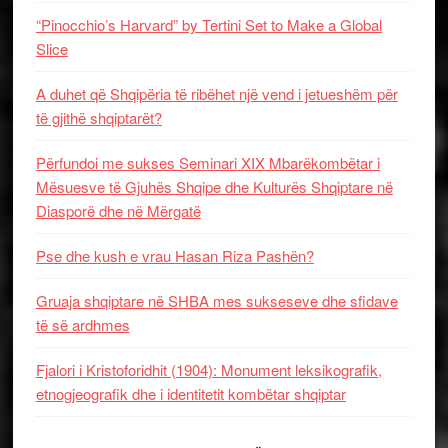
“Pinocchio’s Harvard” by Tertini Set to Make a Global
Slice
A duhet që Shqipëria të ribëhet një vend i jetueshëm për
të gjithë shqiptarët?
Përfundoi me sukses Seminari XIX Mbarëkombëtar i
Mësuesve të Gjuhës Shqipe dhe Kulturës Shqiptare në
Diasporë dhe në Mërgatë
Pse dhe kush e vrau Hasan Riza Pashën?
Gruaja shqiptare në SHBA mes sukseseve dhe sfidave
të së ardhmes
Fjalori i Kristoforidhit (1904): Monument leksikografik,
etnogjeografik dhe i identitetit kombëtar shqiptar