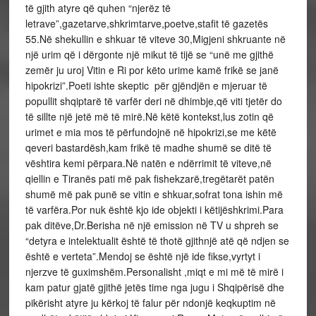
të gjith atyre që quhen “njerëz të
letrave”,gazetarve,shkrimtarve,poetve,stafit të gazetës
55.Në shekullin e shkuar të viteve 30,Migjeni shkruante në
një urim që i dërgonte një mikut të tijë se “unë me gjithë
zemër ju uroj Vitin e Ri por këto urime kamë frikë se janë
hipokrizi”.Poeti ishte skeptic për gjëndjën e mjeruar të
popullit shqiptarë të varfër deri në dhimbje,që viti tjetër do
të sillte një jetë më të mirë.Në këtë kontekst,lus zotin që
urimet e mia mos të përfundojnë në hipokrizi,se me këtë
qeveri bastardësh,kam frikë të madhe shumë se ditë të
vështira kemi përpara.Në natën e ndërrimit të viteve,në
qiellin e Tiranës pati më pak fishekzarë,tregëtarët patën
shumë më pak punë se vitin e shkuar,sofrat tona ishin më
të varfëra.Por nuk është kjo ide objekti i këtijëshkrimi.Para
pak ditëve,Dr.Berisha në një emission në TV u shpreh se
“detyra e intelektualit është të thotë gjithnjë atë që ndjen se
është e verteta”.Mendoj se është një ide fikse,vyrtyt i
njerzve të guximshëm.Personalisht ,miqt e mi më të mirë i
kam patur gjatë gjithë jetës time nga jugu i Shqipërisë dhe
pikërisht atyre ju kërkoj të falur për ndonjë keqkuptim në