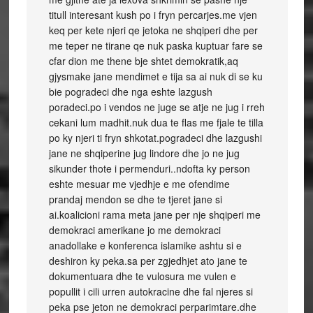
titull interesant kush po i fryn percarjes.me vjen
keq per kete njeri qe jetoka ne shqiperi dhe per
me teper ne tirane qe nuk paska kuptuar fare se
cfar dion me thene bje shtet demokratik,aq
gjysmake jane mendimet e tija sa ai nuk di se ku
bie pogradeci dhe nga eshte lazgush
poradeci.po i vendos ne juge se atje ne jug i rreh
cekani lum madhit.nuk dua te flas me fjale te tilla
po ky njeri ti fryn shkotat.pogradeci dhe lazgushi
jane ne shqiperine jug lindore dhe jo ne jug
sikunder thote i permenduri..ndofta ky person
eshte mesuar me vjedhje e me ofendime
prandaj mendon se dhe te tjeret jane si
ai.koalicioni rama meta jane per nje shqiperi me
demokraci amerikane jo me demokraci
anadollake e konferenca islamike ashtu si e
deshiron ky peka.sa per zgjedhjet ato jane te
dokumentuara dhe te vulosura me vulen e
popullit i cili urren autokracine dhe fal njeres si
peka pse jeton ne demokraci perparimtare.dhe