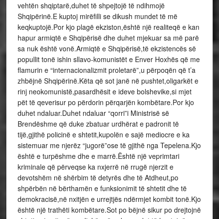
vehtën shqiptarë,duhet të shpejtojë të ndihmojë
Shqipërinë.E kuptoj mirëfilli se dikush mundet të më
keqkuptojë.Por kjo plagë ekziston,është një realiteqë e kan
hapur armiqtë e Shqipërisë dhe duhet mjekuar sa më parë
sa nuk është vonë.Armiqtë e Shqipërisë,të ekzistencës së
popullit tonë ishin sllavo-komunistët e Enver Hoxhës që me
flamurin e “internacionalizmit proletarë”,u përpoqën që t’a
zhbëjnë Shqipërinë.Këta që sot janë në pushtet,oligarkët e
rinj neokomunistë,pasardhësit e ideve bolshevike,si mjet
pët të qeverisur po përdorin përqarjën kombëtare.Por kjo
duhet ndaluar.Duhet ndaluar “qorri”i Ministrisë së
Brendëshme që duke zbatuar urdhërat e padronit të
tijë,gjithë policinë e shtetit,kupolën e sajë mediocre e ka
sistemuar me njerëz “jugorë”ose të gjithë nga Tepelena.Kjo
është e turpëshme dhe e marrë.Është një veprimtari
kriminale që përveqse ka nxjerrë në rrugë njerzit e
devotshëm në shërbim të detyrës dhe të Atdheut,po
shpërbën në bërthamën e funksionimit të shtetit dhe të
demokracisë,në nxitjën e urrejtjës ndërmjet kombit tonë.Kjo
është një trathëti kombëtare.Sot po bëjnë sikur po drejtojnë