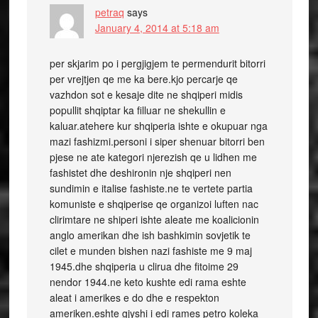
petraq
says
January 4, 2014 at 5:18 am
per skjarim po i pergjigjem te permendurit bitorri
per vrejtjen qe me ka bere.kjo percarje qe
vazhdon sot e kesaje dite ne shqiperi midis
popullit shqiptar ka filluar ne shekullin e
kaluar.atehere kur shqiperia ishte e okupuar nga
mazi fashizmi.personi i siper shenuar bitorri ben
pjese ne ate kategori njerezish qe u lidhen me
fashistet dhe deshironin nje shqiperi nen
sundimin e italise fashiste.ne te vertete partia
komuniste e shqiperise qe organizoi luften nac
clirimtare ne shiperi ishte aleate me koalicionin
anglo amerikan dhe ish bashkimin sovjetik te
cilet e munden bishen nazi fashiste me 9 maj
1945.dhe shqiperia u clirua dhe fitoime 29
nendor 1944.ne keto kushte edi rama eshte
aleat i amerikes e do dhe e respekton
ameriken.eshte gjyshi i edi rames petro koleka