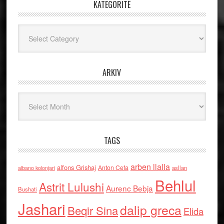
KATEGORITË
Kategoritë
ARKIV
Arkiv
TAGS
arben llalla
alfons Grishaj
Anton Cefa
asllan
albano kolonjari
Behlul
Astrit Lulushi
Aurenc Bebja
Bushati
Jashari
dalip greca
Beqir Sina
Elida