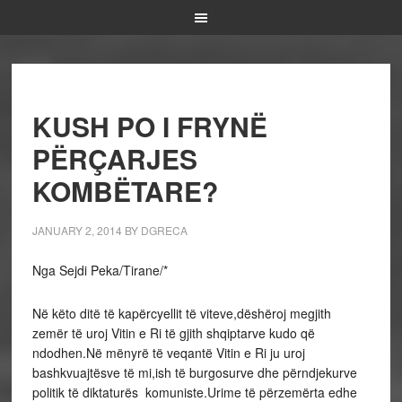
KUSH PO I FRYNË
PËRÇARJES
KOMBËTARE?
JANUARY 2, 2014
BY
DGRECA
Nga Sejdi Peka/Tirane/*
Në këto ditë të kapërcyellit të viteve,dëshëroj megjith
zemër të uroj Vitin e Ri të gjith shqiptarve kudo që
ndodhen.Në mënyrë të veqantë Vitin e Ri ju uroj
bashkvuajtësve të mi,ish të burgosurve dhe përndjekurve
politik të diktaturës komuniste.Urime të përzemërta edhe