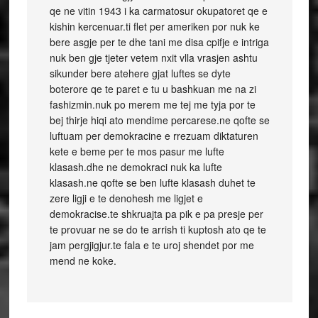
qe ne vitin 1943 i ka carmatosur okupatoret qe e
kishin kercenuar.ti flet per ameriken por nuk ke
bere asgje per te dhe tani me disa cpifje e intriga
nuk ben gje tjeter vetem nxit vlla vrasjen ashtu
sikunder bere atehere gjat luftes se dyte
boterore qe te paret e tu u bashkuan me na zi
fashizmin.nuk po merem me tej me tyja por te
bej thirje hiqi ato mendime percarese.ne qofte se
luftuam per demokracine e rrezuam diktaturen
kete e beme per te mos pasur me lufte
klasash.dhe ne demokraci nuk ka lufte
klasash.ne qofte se ben lufte klasash duhet te
zere ligji e te denohesh me ligjet e
demokracise.te shkruajta pa pik e pa presje per
te provuar ne se do te arrish ti kuptosh ato qe te
jam pergjigjur.te fala e te uroj shendet por me
mend ne koke.