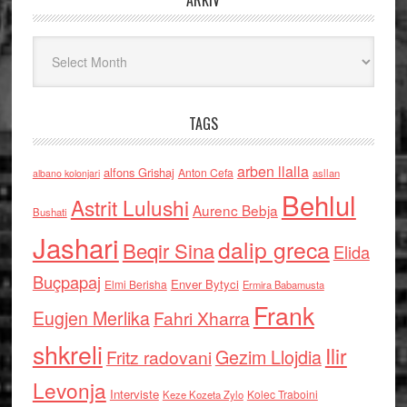
ARKIV
Arkiv
TAGS
arben llalla
alfons Grishaj
Anton Cefa
asllan
albano kolonjari
Behlul
Astrit Lulushi
Aurenc Bebja
Bushati
Jashari
dalip greca
Beqir Sina
Elida
Buçpapaj
Enver Bytyci
Elmi Berisha
Ermira Babamusta
Frank
Eugjen Merlika
Fahri Xharra
shkreli
Ilir
Gezim Llojdia
Fritz radovani
Levonja
Interviste
Kolec Traboini
Keze Kozeta Zylo