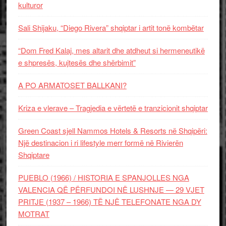
kulturor
Sali Shijaku, “Diego Rivera” shqiptar i artit tonë kombëtar
“Dom Fred Kalaj, mes altarit dhe atdheut si hermeneutikë
e shpresës, kujtesës dhe shërbimit”
A PO ARMATOSET BALLKANI?
Kriza e vlerave – Tragjedia e vërtetë e tranzicionit shqiptar
Green Coast sjell Nammos Hotels & Resorts në Shqipëri:
Një destinacion i ri lifestyle merr formë në Rivierën
Shqiptare
PUEBLO (1966) / HISTORIA E SPANJOLLES NGA
VALENCIA QË PËRFUNDOI NË LUSHNJE — 29 VJET
PRITJE (1937 – 1966) TË NJË TELEFONATE NGA DY
MOTRAT