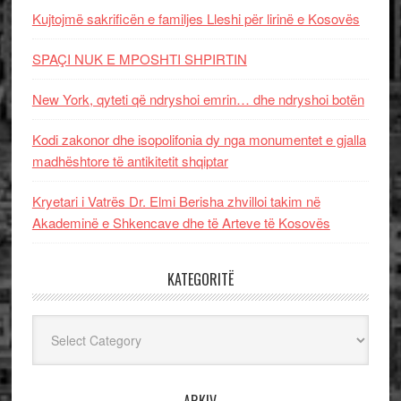
Kujtojmë sakrificën e familjes Lleshi për lirinë e Kosovës
SPAÇI NUK E MPOSHTI SHPIRTIN
New York, qyteti që ndryshoi emrin… dhe ndryshoi botën
Kodi zakonor dhe isopolifonia dy nga monumentet e gjalla
madhështore të antikitetit shqiptar
Kryetari i Vatrës Dr. Elmi Berisha zhvilloi takim në
Akademinë e Shkencave dhe të Arteve të Kosovës
KATEGORITË
Kategoritë