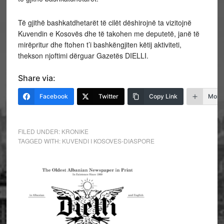
Të gjithë bashkatdhetarët të cilët dëshirojnë ta vizitojnë
Kuvendin e Kosovës dhe të takohen me deputetë, janë të
mirëpritur dhe ftohen t’i bashkëngjiten këtij aktiviteti,
thekson njoftimi dërguar Gazetës DIELLI.
Share via:
Facebook
Twitter
Copy Link
More
FILED UNDER:
KRONIKE
TAGGED WITH:
KUVENDI I KOSOVES-DIASPORE