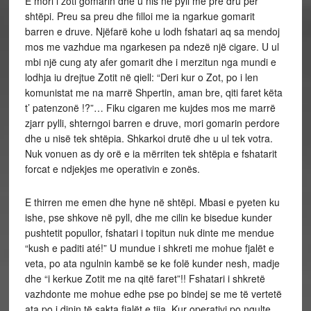
E mori i zoti gomarin dhe u nis në pyll me pre dru per
shtëpi. Preu sa preu dhe filloi me ia ngarkue gomarit
barren e druve. Njëfarë kohe u lodh fshatari aq sa mendoj
mos me vazhdue ma ngarkesen pa ndezë një cigare. U ul
mbi një cung aty afer gomarit dhe i merzitun nga mundi e
lodhja iu drejtue Zotit në qiell: “Deri kur o Zot, po i len
komunistat me na marrë Shpertin, aman bre, qiti faret këta
t’ patenzonë !?”… Fiku cigaren me kujdes mos me marrë
zjarr pylli, shterngoi barren e druve, mori gomarin perdore
dhe u nisë tek shtëpia. Shkarkoi drutë dhe u ul tek votra.
Nuk vonuen as dy orë e ia mërriten tek shtëpia e fshatarit
forcat e ndjekjes me operativin e zonës.
E thirren me emen dhe hyne në shtëpi. Mbasi e pyeten ku
ishe, pse shkove në pyll, dhe me cilin ke bisedue kunder
pushtetit popullor, fshatari i topitun nuk dinte me mendue
“kush e paditi até!” U mundue i shkreti me mohue fjalët e
veta, po ata ngulnin kambë se ke folë kunder nesh, madje
dhe “i kerkue Zotit me na qitë faret”!! Fshatari i shkretë
vazhdonte me mohue edhe pse po bindej se me të vertetë
ata po i dinin të sakta fjalët e tija. Kur operativi po ngulte