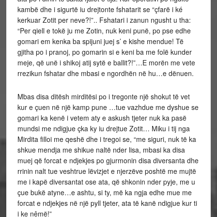
kambë dhe i sigurtë iu drejtonte fshatarit se “çfarë i ké
kerkuar Zotit per neve?!”.. Fshatari i zanun ngusht u tha:
“Per qiell e tokë ju me Zotin, nuk keni punë, po pse edhe
gomari em kenka ba spijuni juej s’ e kishe mendue! Të
gjitha po i pranoj, po gomarin si e keni ba me folë kunder
meje, që unë i shikoj atij sytë e ballit?!”…E morën me vete
rrezikun fshatar dhe mbasi e ngordhën në hu…e dënuen.
Mbas disa ditësh mirditësi po i tregonte një shokut të vet
kur e çuen në një kamp pune …tue vazhdue me dyshue se
gomari ka kenë i vetem aty e askush tjeter nuk ka pasë
mundsi me ndigjue çka ky iu drejtue Zotit… Miku i tij nga
Mirdita filloi me qeshë dhe i tregoi se, “me siguri, nuk të ka
shkue mendja me shikue naltë nder lisa, mbasi ka disa
muej që forcat e ndjekjes po gjurmonin disa diversanta dhe
rrinin nalt tue veshtrue lëvizjet e njerzëve poshtë me mujtë
me i kapë diversantat ose ata, që shkonin nder pyje, me u
çue bukë atyne…e ashtu, si ty, më ka ngja edhe mue me
forcat e ndjekjes në një pyll tjeter, ata të kanë ndigjue kur ti
i ke nêmë!”