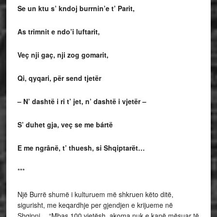
Se un ktu s’ kndoj burrnin’e t’ Parit,
As trimnit e ndo’i luftarit,
Veç nji gaç, nji zog gomarit,
Qi, qyqari, për send tjetër
– N’ dashtë i ri t’ jet, n’ dashtë i vjetër –
S’ duhet gja, veç se me bártë
E me ngrânë, t’ thuesh, si Shqiptarët…
***
Një Burrë shumë i kulturuem më shkruen këto ditë,
sigurisht, me keqardhje per gjendjen e krijueme në
Shqipni… “Mbas 100 vjetësh, akoma nuk e kanë mësuar të