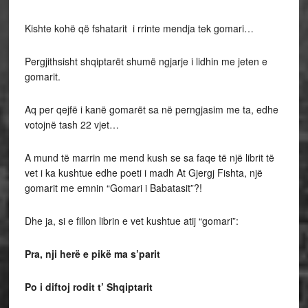
Kishte kohë që fshatarit i rrinte mendja tek gomari…
Pergjithsisht shqiptarët shumë ngjarje i lidhin me jeten e
gomarit.
Aq per qejfë i kanë gomarët sa në perngjasim me ta, edhe
votojnë tash 22 vjet…
A mund të marrin me mend kush se sa faqe të një librit të
vet i ka kushtue edhe poeti i madh At Gjergj Fishta, një
gomarit me emnin “Gomari i Babatasit”?!
Dhe ja, si e fillon librin e vet kushtue atij “gomari”:
Pra, nji herë e pikë ma s’parit
Po i diftoj rodit t’ Shqiptarit