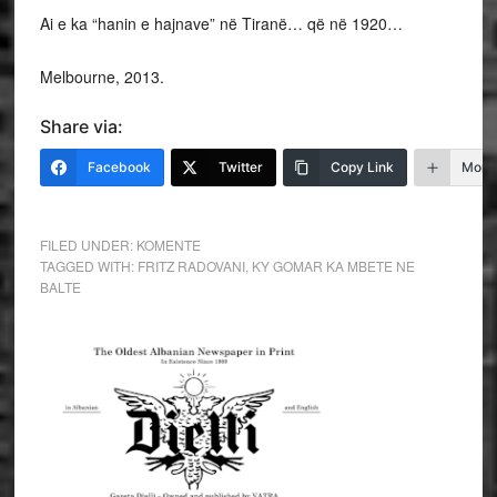
Ai e ka “hanin e hajnave” në Tiranë… që në 1920…
Melbourne, 2013.
Share via:
Facebook
Twitter
Copy Link
More
FILED UNDER:
KOMENTE
TAGGED WITH:
FRITZ RADOVANI
,
KY GOMAR KA MBETE NE
BALTE