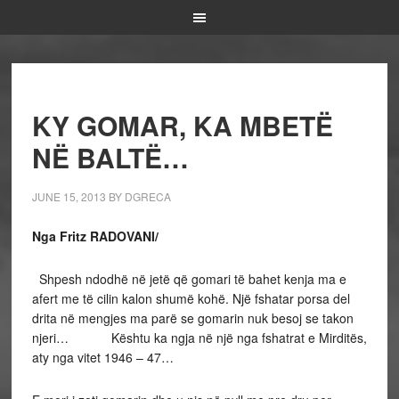
KY GOMAR, KA MBETË
NË BALTË…
JUNE 15, 2013
BY
DGRECA
Nga Fritz RADOVANI/
Shpesh ndodhë në jetë që gomari të bahet kenja ma e
afert me të cilin kalon shumë kohë. Një fshatar porsa del
drita në mengjes ma parë se gomarin nuk besoj se takon
njeri… Kështu ka ngja në një nga fshatrat e Mirditës,
aty nga vitet 1946 – 47…