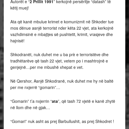
Autorët e “
2 Prillit 1991
” kerkojnë persëritje “datash” të
këtij muej!
Ata që kanë mbulue krimet e komunizmit në Shkoder tue
mos dënue asnjë terrorist nder këta 22 vjet, ata kerkojnë
vazhdimsinë e mbajtjes së pushtetit, krimit, vrasjeve dhe
hajnisë!
Shkodranët, nuk duhet me u ba prè e terroristëve dhe
tradhëtarëve që tash 22 vjet, vetem po i mashtrojnë e
genjejnë…per me mbushë xhepat e vet.
Në Qershor, Asnjë Shkodranë, nuk duhet me hy në baltë
per me nxjerrë “gomarin”…
“Gomarin” t’a nxjerrin “
ata
”, që tash 72 vjetë e kanë zhytë
në llom dhe në gjak…
“Gomari” nuk asht as prej Barbullushit, as prej Shkodret !