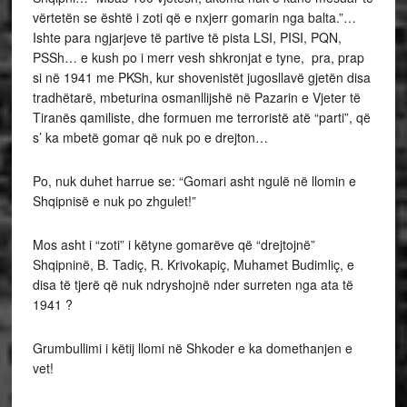
vërtetën se është i zoti që e nxjerr gomarin nga balta.”…
Ishte para ngjarjeve të partive të pista LSI, PISI, PQN,
PSSh… e kush po i merr vesh shkronjat e tyne, pra, prap
si në 1941 me PKSh, kur shovenistët jugosllavë gjetën disa
tradhëtarë, mbeturina osmanllijshë në Pazarin e Vjeter të
Tiranës qamiliste, dhe formuen me terroristë atë “parti”, që
s’ ka mbetë gomar që nuk po e drejton…
Po, nuk duhet harrue se: “Gomari asht ngulë në llomin e
Shqipnisë e nuk po zhgulet!”
Mos asht i “zoti” i këtyne gomarëve që “drejtojnë”
Shqipninë, B. Tadiç, R. Krivokapiç, Muhamet Budimliç, e
disa të tjerë që nuk ndryshojnë nder surreten nga ata të
1941 ?
Grumbullimi i këtij llomi në Shkoder e ka domethanjen e
vet!