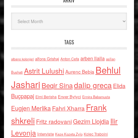
ARKIV
Arkiv
TAGS
arben llalla
alfons Grishaj
Anton Cefa
asllan
albano kolonjari
Behlul
Astrit Lulushi
Aurenc Bebja
Bushati
Jashari
dalip greca
Beqir Sina
Elida
Buçpapaj
Enver Bytyci
Elmi Berisha
Ermira Babamusta
Frank
Eugjen Merlika
Fahri Xharra
shkreli
Ilir
Gezim Llojdia
Fritz radovani
Levonja
Interviste
Kolec Traboini
Keze Kozeta Zylo