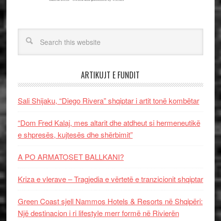
ARTIKUJT E FUNDIT
Sali Shijaku, “Diego Rivera” shqiptar i artit tonë kombëtar
“Dom Fred Kalaj, mes altarit dhe atdheut si hermeneutikë
e shpresës, kujtesës dhe shërbimit”
A PO ARMATOSET BALLKANI?
Kriza e vlerave – Tragjedia e vërtetë e tranzicionit shqiptar
Green Coast sjell Nammos Hotels & Resorts në Shqipëri:
Një destinacion i ri lifestyle merr formë në Rivierën