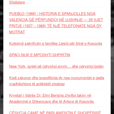
Shqiptare
PUEBLO (1966) / HISTORIA E SPANJOLLES NGA
VALENCIA QË PËRFUNDOI NË LUSHNJE — 29 VJET
PRITJE (1937 – 1966) TË NJË TELEFONATE NGA DY
MOTRAT
Kujtojmë sakrificën e familjes Lleshi për lirinë e Kosovës
SPAÇI NUK E MPOSHTI SHPIRTIN
New York, qyteti që ndryshoi emrin… dhe ndryshoi botën
Kodi zakonor dhe isopolifonia dy nga monumentet e gjalla
madhështore të antikitetit shqiptar
Kryetari i Vatrës Dr. Elmi Berisha zhvilloi takim në
Akademinë e Shkencave dhe të Arteve të Kosovës
ÇËSHTJA ÇAME NË PARLAMENTIN E SHQIPËRISË