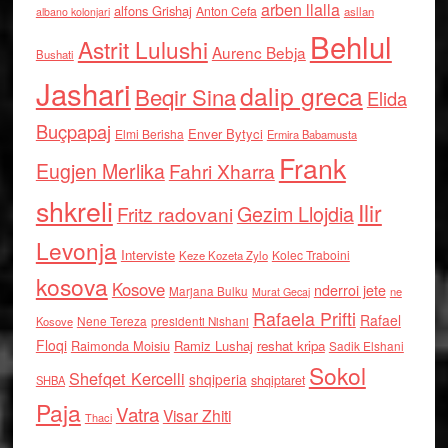
arben llalla
alfons Grishaj
Anton Cefa
asllan
albano kolonjari
Behlul
Astrit Lulushi
Aurenc Bebja
Bushati
Jashari
dalip greca
Beqir Sina
Elida
Buçpapaj
Enver Bytyci
Elmi Berisha
Ermira Babamusta
Frank
Eugjen Merlika
Fahri Xharra
shkreli
Ilir
Gezim Llojdia
Fritz radovani
Levonja
Interviste
Kolec Traboini
Keze Kozeta Zylo
kosova
Kosove
nderroi jete
Marjana Bulku
ne
Murat Gecaj
Rafaela Prifti
Rafael
Nene Tereza
Kosove
presidenti Nishani
Floqi
Raimonda Moisiu
Ramiz Lushaj
reshat kripa
Sadik Elshani
Sokol
Shefqet Kercelli
shqiperia
shqiptaret
SHBA
Paja
Vatra
Visar Zhiti
Thaci