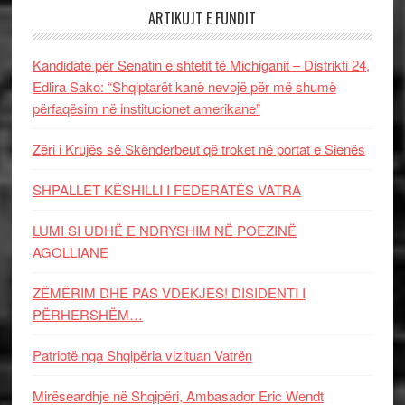
ARTIKUJT E FUNDIT
Kandidate për Senatin e shtetit të Michiganit – Distrikti 24,
Edlira Sako: “Shqiptarët kanë nevojë për më shumë
përfaqësim në institucionet amerikane”
Zëri i Krujës së Skënderbeut që troket në portat e Sienës
SHPALLET KËSHILLI I FEDERATËS VATRA
LUMI SI UDHË E NDRYSHIM NË POEZINË
AGOLLIANE
ZËMËRIM DHE PAS VDEKJES! DISIDENTI I
PËRHERSHËM…
Patriotë nga Shqipëria vizituan Vatrën
Mirëseardhje në Shqipëri, Ambasador Eric Wendt