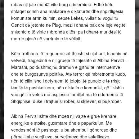
mbas nji jete me 42 vite burg e internime. Edhe kёtu
shfaqet sёrish ana makabre e diktaturёs dhe shpirtligësia
komuniste arrin kulmin, sepse Lekës, vёllait tё vogёl tё
Gencit qё jetonte nё Plug, mezi i dhanё pak orё leje veç të
shkonte e të vinte mbrenda ditës, pa i dhanё mundёsi të
merrte pjesë në varrimin e tё vëllait.
Këto rrethana të tregueme sot thjesht si njohuni, fshehin nё
vetvedi, tragjedinë e nji grueje tё thjeshtё si Albina Pervizi –
Marashi, po dёshmojnё dramёn e gjithё të internuemve
dhe të burgosunve politikё. Atё terror që mbretnonte kudo,
nën të cilin ishe i detyruem të jetoje, tё punoje e tё rrisje
fёmijё tё pashkolluem, nën diktatin e komunist, që i kishin
vue qёllim vetes me asgjesue familjet ma të nderueme të
Shqipnisë, duke i trajtue si robër, si skllevër, si bujkrobër.
Albina Pervizi ishte dhe mbeti nji vajzë e grue krenare,
energjike e stoike, guximtare dhe e papёrkulun. Me
vendosmëni të pashoqe, u ba shembull qëndrese dhe
përballimi e vuejtjeve, survejimeve dhe sakrificave.