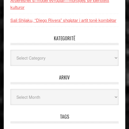
Arbëreshët si model evropian i mbrojtjes së identitetit
kulturor
Sali Shijaku, “Diego Rivera” shqiptar i artit tonë kombëtar
KATEGORITË
Kategoritë
ARKIV
Arkiv
TAGS