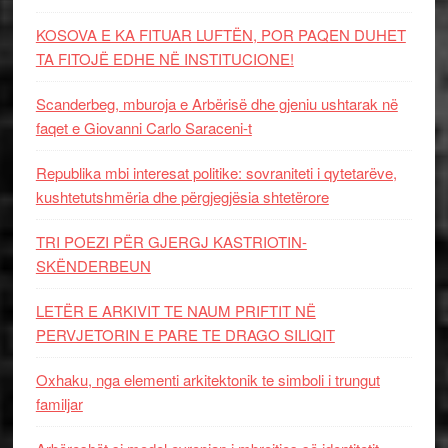
KOSOVA E KA FITUAR LUFTËN, POR PAQEN DUHET
TA FITOJË EDHE NË INSTITUCIONE!
Scanderbeg, mburoja e Arbërisë dhe gjeniu ushtarak në
faqet e Giovanni Carlo Saraceni-t
Republika mbi interesat politike: sovraniteti i qytetarëve,
kushtetutshmëria dhe përgjegjësia shtetërore
TRI POEZI PËR GJERGJ KASTRIOTIN-
SKËNDERBEUN
LETËR E ARKIVIT TE NAUM PRIFTIT NË
PERVJETORIN E PARE TE DRAGO SILIQIT
Oxhaku, nga elementi arkitektonik te simboli i trungut
familjar