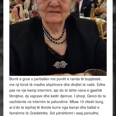
Burrë e grue u pёrballёn me punët e randa të bujqësisë,
me nji forcë të madhe shpirtnore dhe dinjitet tё naltё. Edhe
pse nё njё kamp internimi, ajo do tё ishte nana e gjashtë
fëmijëve, dy vajzave dhe katër djemve. I shoqi, Genci do tё
vazhdonte nё internim tё pafundmё. Mbas 10 vitesh burg,
ai s’do tё lejohej të lëvizte kurrё nga kampi dhe baltat e
famshme tё Gradishtës. Sot përshkrimi i asaj periudhe,