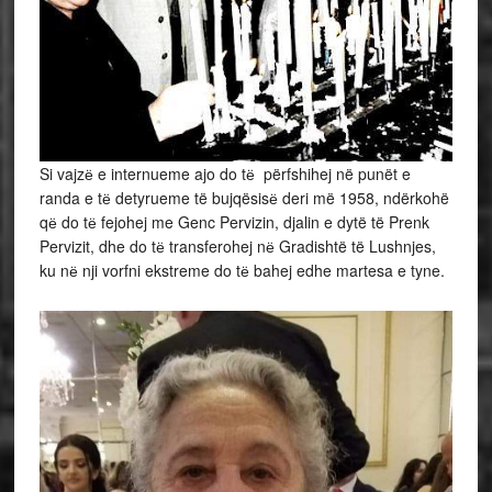
Si vajzё e internueme ajo do tё përfshihej në punët e
randa e tё detyrueme të bujqësisё deri më 1958, ndërkohë
qё do tё fejohej me Genc Pervizin, djalin e dytë të Prenk
Pervizit, dhe do tё transferohej nё Gradishtë të Lushnjes,
ku nё nji vorfni ekstreme do tё bahej edhe martesa e tyne.