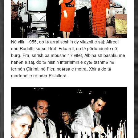
Në vitin 1955, do tё arratiseshin dy vllaznit e saj: Alfredi
dhe Rudolfi, kurse i treti Eduardi, do tё përfundonte në
burg. Pra, sёrish pa mbushё 17 vitet, Albina sё bashku me
nanёn e saj, do tё nisnin internimin e dytё tashmё nё
fermën Çlirimi, në Fier, ndёrsa e motra, Xhina do tё
martohej e re ndёr Pistullorё.