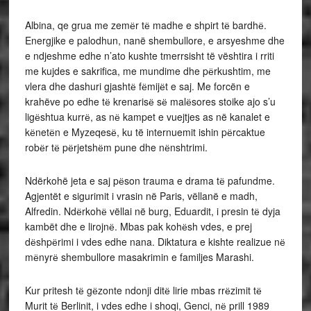
Albina, qe grua me zemёr tё madhe e shpirt tё bardhё.
Energjike e palodhun, nanë shembullore, e arsyeshme dhe
e ndjeshme edhe n’ato kushte tmerrsisht të vështira i rriti
me kujdes e sakrifica, me mundime dhe pёrkushtim, me
vlera dhe dashuri gjashtё fёmijёt e saj. Me forcën e
krahëve po edhe tё krenarisё sё malёsores stoike ajo s’u
ligёshtua kurrё, as nё kampet e vuejtjes as në kanalet e
kёnetёn e Myzeqesё, ku të internuemit ishin pёrcaktue
robёr tё pёrjetshёm pune dhe nёnshtrimi.
Ndërkohë jeta e saj pёson trauma e drama tё pafundme.
Agjentët e sigurimit i vrasin në Paris, vëllanë e madh,
Alfredin. Ndёrkohё vëllai në burg, Eduardit, i presin tё dyja
kambët dhe e lirojnё. Mbas pak kohёsh vdes, e prej
dёshpёrimi i vdes edhe nana. Diktatura e kishte realizue nё
mёnyrё shembullore masakrimin e familjes Marashi.
Kur pritesh tё gёzonte ndonji ditё lirie mbas rrёzimit tё
Murit tё Berlinit, i vdes edhe i shoqi, Genci, nё prill 1989