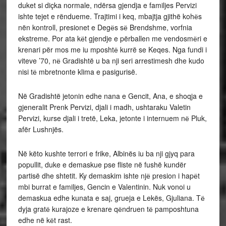
duket si diçka normale, ndërsa gjendja e familjes Pervizi
ishte tejet e rëndueme. Trajtimi i keq, mbajtja gjithë kohёs
nën kontroll, presionet e Degёs sё Brendshme, vorfnia
ekstreme. Por ata kёt gjendje e përballen me vendosmёri e
krenari për mos me iu mposhtё kurrë se Keqes. Nga fundi i
viteve ’70, nё Gradishtë u ba nji seri arrestimesh dhe kudo
nisi tё mbretnonte klima e pasigurisë.
Në Gradishtë jetonin edhe nana e Gencit, Ana, e shoqja e
gjeneralit Prenk Pervizi, djali i madh, ushtaraku Valetin
Pervizi, kurse djali i tretë, Leka, jetonte i internuem nё Pluk,
afër Lushnjës.
Në këto kushte terrori e frike, Albinës iu ba nji gjyq para
popullit, duke e demaskue pse fliste në fushë kundër
partisë dhe shtetit. Ky demaskim ishte njё presion i hapёt
mbi burrat e familjes, Gencin e Valentinin. Nuk vonoi u
demaskua edhe kunata e saj, grueja e Lekës, Gjuliana. Tё
dyja gratё kurajoze e krenare qёndruen tё pamposhtuna
edhe në kёt rast.