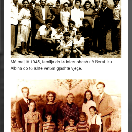
Më maj tё 1945, familja do tё internohesh në Berat, ku
Albina do tё ishte vetёm gjashtë vjeçe.