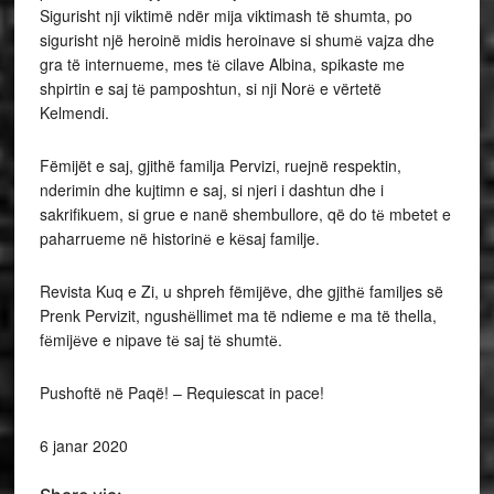
Sigurisht nji viktimë ndër mija viktimash të shumta, po
sigurisht një heroinë midis heroinave si shumё vajza dhe
gra të internueme, mes tё cilave Albina, spikaste me
shpirtin e saj tё pamposhtun, si nji Norё e vërtetë
Kelmendi.
Fëmijët e saj, gjithë familja Pervizi, ruejnë respektin,
nderimin dhe kujtimn e saj, si njeri i dashtun dhe i
sakrifikuem, si grue e nanë shembullore, që do tё mbetet e
paharrueme në historinё e kёsaj familje.
Revista Kuq e Zi, u shpreh fëmijëve, dhe gjithё familjes së
Prenk Pervizit, ngushёllimet ma të ndieme e ma të thella,
fёmijёve e nipave tё saj tё shumtё.
Pushoftë në Paqë! – Requiescat in pace!
6 janar 2020