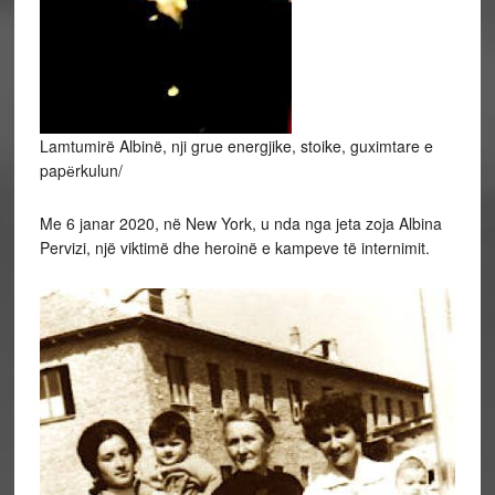
Lamtumirë Albinë, nji grue energjike, stoike, guximtare e
papёrkulun/
Me 6 janar 2020, në New York, u nda nga jeta zoja Albina
Pervizi, një viktimë dhe heroinë e kampeve të internimit.