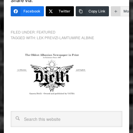
Share via:
Facebook
Twitter
Copy Link
More
FILED UNDER:
FEATURED
TAGGED WITH:
LEK PREVIZI-LAMTUMIRE ALBINE