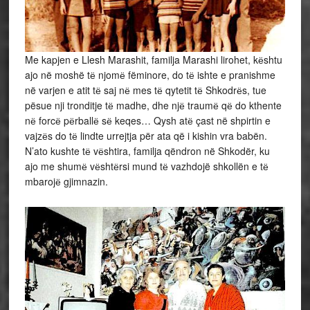
Me kapjen e Llesh Marashit, familja Marashi lirohet, kёshtu
ajo në moshë tё njomё fëminore, do tё ishte e pranishme
në varjen e atit tё saj nё mes tё qytetit tё Shkodrёs, tue
pësue nji tronditje tё madhe, dhe njё traumё qё do kthente
nё forcё pёrballё sё keqes… Qysh atё çast në shpirtin e
vajzёs do tё lindte urrejtja për ata që i kishin vra babën.
N’ato kushte tё vёshtira, familja qëndron në Shkodër, ku
ajo me shumё vёshtёrsi mund tё vazhdojë shkollën e tё
mbarojё gjimnazin.