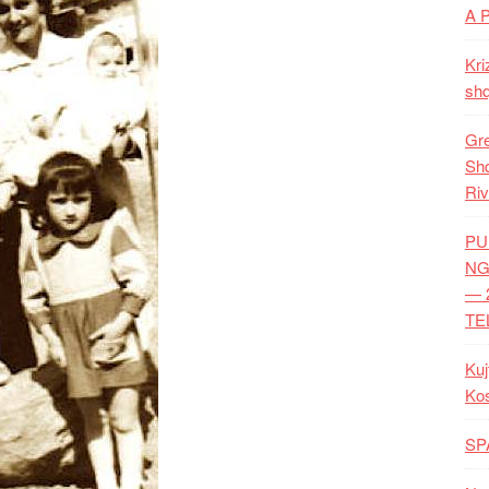
A 
Kri
shq
Gre
Shq
Riv
PU
NG
— 
TE
Kuj
Ko
SP