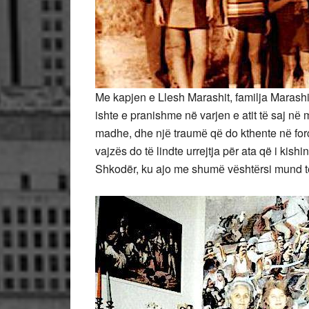
Me kapjen e Llesh Marashit, familja Marashi
ishte e pranishme në varjen e atit tё saj nё m
madhe, dhe njё traumё qё do kthente nё for
vajzёs do tё lindte urrejtja për ata që i kish
Shkodër, ku ajo me shumё vёshtёrsi mund tё