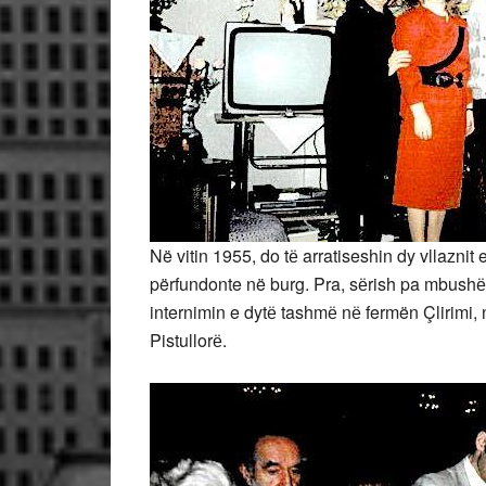
Në vitin 1955, do tё arratiseshin dy vllaznit e
përfundonte në burg. Pra, sёrish pa mbushё 
internimin e dytё tashmё nё fermën Çlirimi, 
Pistullorё.