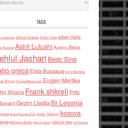
TAGS
arben llalla
alfons Grishaj
Anton Cefa
no kolonjari
Astrit Lulushi
Aurenc Bebja
an Bushati
ehlul Jashari
Beqir Sina
alip greca
Elida Buçpapaj
Elmi Berisha
Eugjen Merlika
er Bytyci
Ermira Babamusta
Frank shkreli
hri Xharra
Fritz
Ilir Levonja
Gezim Llojdia
dovani
kosova
rviste
Kolec Traboini
Keze Kozeta Zylo
sove
nderroi jete
Marjana Bulku
ne Kosove
Murat Gecaj