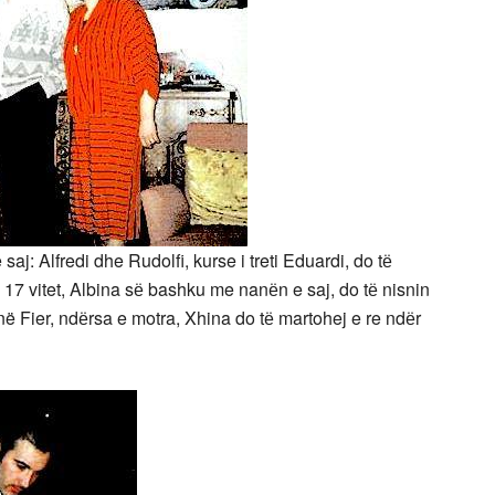
 saj: Alfredi dhe Rudolfi, kurse i treti Eduardi, do tё
17 vitet, Albina sё bashku me nanёn e saj, do tё nisnin
në Fier, ndёrsa e motra, Xhina do tё martohej e re ndёr