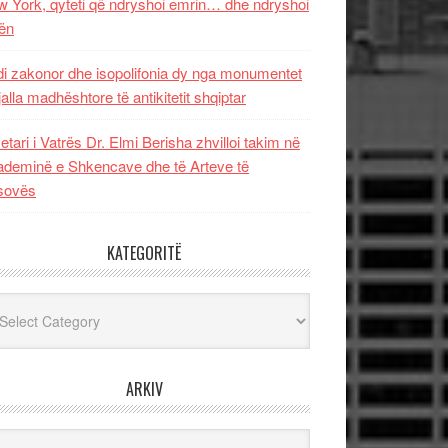
 York, qyteti që ndryshoi emrin… dhe ndryshoi
ën
i zakonor dhe isopolifonia dy nga monumentet
jalla madhështore të antikitetit shqiptar
etari i Vatrës Dr. Elmi Berisha zhvilloi takim në
deminë e Shkencave dhe të Arteve të
sovës
KATEGORITË
egoritë
ARKIV
iv