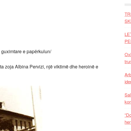
TR
SK
LE
PE
, guximtare e papёrkulun/
Oxh
tru
a zoja Albina Pervizi, një viktimë dhe heroinë e
Arb
iden
Sal
ko
“Do
her