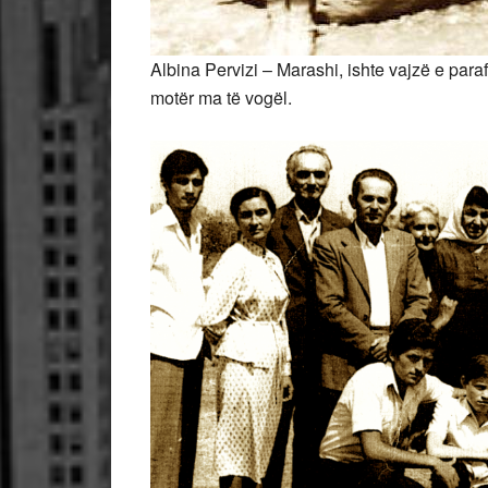
Albina Pervizi – Marashi, ishte vajzë e para
motër ma të vogël.