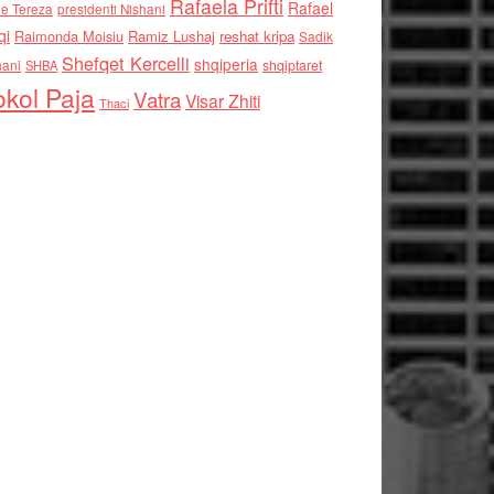
Rafaela Prifti
Rafael
e Tereza
presidenti Nishani
qi
Raimonda Moisiu
Ramiz Lushaj
reshat kripa
Sadik
Shefqet Kercelli
shqiperia
hani
shqiptaret
SHBA
kol Paja
Vatra
Visar Zhiti
Thaci