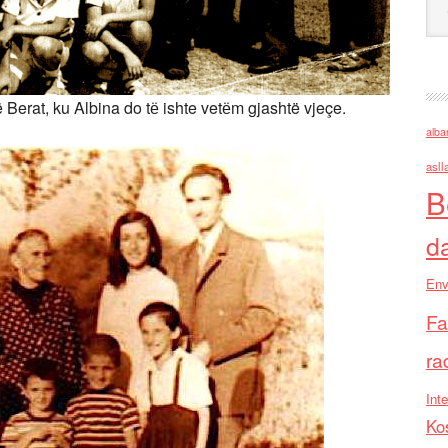
 Berat, ku Albina do tё ishte vetёm gjashtë vjeçe.
alba
asll
B
d
Env
Fa
ra
Inte
Ko