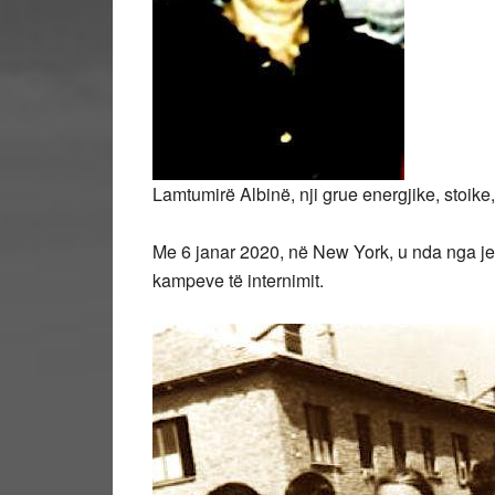
Lamtumirë Albinë, nji grue energjike, stoike
Me 6 janar 2020, në New York, u nda nga jet
kampeve të internimit.