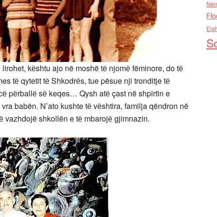
Nen
Flo
Els
So
 lirohet, kёshtu ajo në moshë tё njomё fëminore, do tё
es tё qytetit tё Shkodrёs, tue pësue nji tronditje tё
cё pёrballё sё keqes… Qysh atё çast në shpirtin e
in vra babën. N’ato kushte tё vёshtira, familja qëndron në
 vazhdojë shkollën e tё mbarojё gjimnazin.