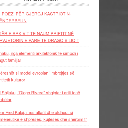
I POEZI PËR GJERGJ KASTRIOTIN-
ËNDERBEUN
TËR E ARKIVIT TE NAUM PRIFTIT NË
RVJETORIN E PARE TE DRAGO SILIQIT
aku, nga elementi arkitektonik te simboli i
ngut familjar
ëreshët si model evropian i mbrojtjes së
titetit kulturor
i Shijaku, “Diego Rivera” shqiptar i artit tonë
mbëtar
m Fred Kalaj, mes altarit dhe atdheut si
meneutikë e shpresës, kujtesës dhe shërbimit”