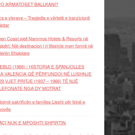
PO ARMATOSET BALLKANI?
za e vlerave – Tragjedia e vërtetë e tranzicionit
iptar
en Coast sjell Nammos Hotels & Resorts në
ipëri: Një destinacion i ri lifestyle merr formë në
ierën Shqiptare
EBLO (1966) / HISTORIA E SPANJOLLES
A VALENCIA QË PËRFUNDOI NË LUSHNJE
29 VJET PRITJE (1937 – 1966) TË NJË
LEFONATE NGA DY MOTRAT
tojmë sakrificën e familjes Lleshi për lirinë e
sovës
AÇI NUK E MPOSHTI SHPIRTIN