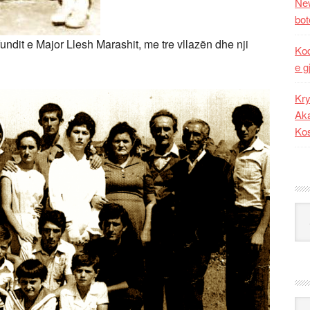
New
bot
fundit e Major Llesh Marashit, me tre vllazën dhe nji
Kod
e g
Kry
Aka
Ko
Kat
Ark