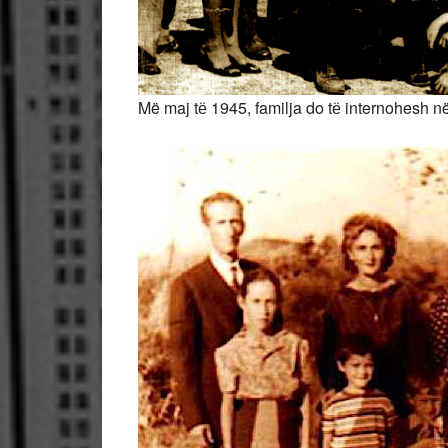
Më maj tё 1945, familja do tё internohesh në