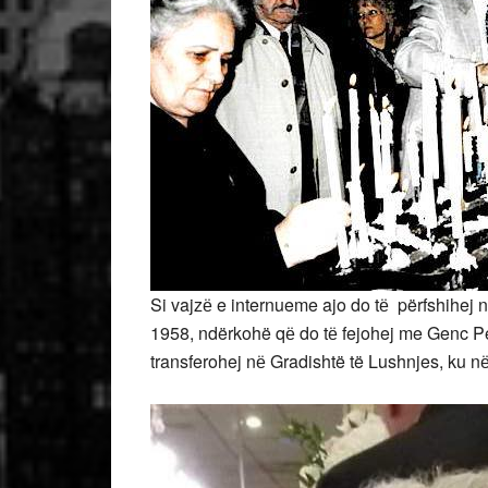
Si vajzё e internueme ajo do tё përfshihej 
1958, ndërkohë qё do tё fejohej me Genc Perv
transferohej nё Gradishtë të Lushnjes, ku nё