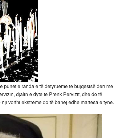
në punët e randa e tё detyrueme të bujqësisё deri më
izin, djalin e dytë të Prenk Pervizit, dhe do tё
 nji vorfni ekstreme do tё bahej edhe martesa e tyne.