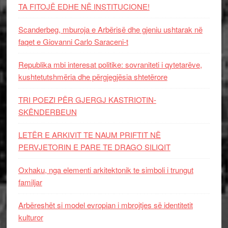
TA FITOJË EDHE NË INSTITUCIONE!
Scanderbeg, mburoja e Arbërisë dhe gjeniu ushtarak në
faqet e Giovanni Carlo Saraceni-t
Republika mbi interesat politike: sovraniteti i qytetarëve,
kushtetutshmëria dhe përgjegjësia shtetërore
TRI POEZI PËR GJERGJ KASTRIOTIN-
SKËNDERBEUN
LETËR E ARKIVIT TE NAUM PRIFTIT NË
PERVJETORIN E PARE TE DRAGO SILIQIT
Oxhaku, nga elementi arkitektonik te simboli i trungut
familjar
Arbëreshët si model evropian i mbrojtjes së identitetit
kulturor