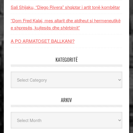
Sali Shijaku, “Diego Rivera” shqiptar i artit tonë kombëtar
“Dom Fred Kalaj, mes altarit dhe atdheut si hermeneutikë
e shpresës, kujtesës dhe shërbimit”
A PO ARMATOSET BALLKANI?
KATEGORITË
Kategoritë
ARKIV
Arkiv