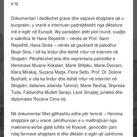
e tij.
Dokumentari i dedikohet grave dhe vajzave shqiptare që u
burgosën, u vranë e internuan padrejtësisht nga diktatura
më e egër në Europë. Aty paraqiten jetët plot mund, vuajtje
e sakrifica të Hava Repishtit – nënës së Prof. Sami
Repishtit, Hana Sinës – nënës së gazetarit të palodhur
Beqir Sina, i cili ka lindur dhe është rritur në internim në
Shqipëri. Përshkruhet jeta dhe veprimtaria patriotike e
Heroinave Musine Kokalari, Marie Shllaku, Marie Dvorani,
Klara Mirakaj, Suzana Matja, Flora Selfo, Prof. Dr. Dolore
Bushatit, e cila ka lindur dhe është rritur në internim në
Shqipëri, italianes Jolanda Tahmizi, Marie Rexhaj. Shpresa
Tuda, Fatbardha Mulleti Saraçi, Leze Smajlaj, juristes dhe
diplomates Rozana Cima etj.
Në dokumentar flitet gjithashtu edhe për femrat – Heroina
shqiptare që u vranë, përdhunuan e u malltrajtuan nga
makineria serbe gjatë luftës në Kosovë, genocidin çam
ndaj femrave shqiptare si dhe diktatin e egër që ushtronte