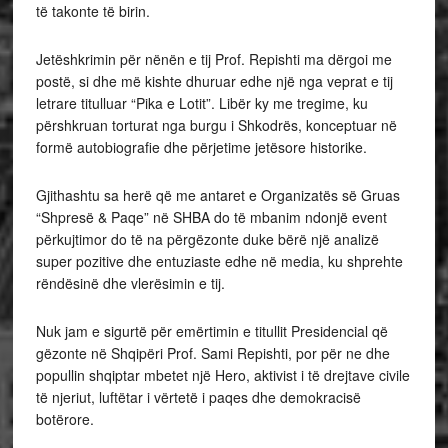
të takonte të birin.
Jetëshkrimin për nënën e tij Prof. Repishti ma dërgoi me
postë, si dhe më kishte dhuruar edhe një nga veprat e tij
letrare titulluar “Pika e Lotit”. Libër ky me tregime, ku
përshkruan torturat nga burgu i Shkodrës, konceptuar në
formë autobiografie dhe përjetime jetësore historike.
Gjithashtu sa herë që me antaret e Organizatës së Gruas
“Shpresë & Paqe” në SHBA do të mbanim ndonjë event
përkujtimor do të na përgëzonte duke bërë një analizë
super pozitive dhe entuziaste edhe në media, ku shprehte
rëndësinë dhe vlerësimin e tij.
Nuk jam e sigurtë për emërtimin e titullit Presidencial që
gëzonte në Shqipëri Prof. Sami Repishti, por për ne dhe
popullin shqiptar mbetet një Hero, aktivist i të drejtave civile
të njeriut, luftëtar i vërtetë i paqes dhe demokracisë
botërore.