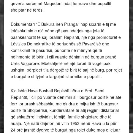
qeveria serbe në Maqedoni ndaj femrave dhe popullit
shqiptar në tërësi.
Dokumentari “E Bukura nën Pranga” hap siparin e tij me
jetëshkrimin e një nëne që pas ndarjes nga jeta të
bashkëshortit të saj Ibrahim Repishti, një nga promotorët e
Lëvizjes Demokratike të periudhës së Pavarëisë dhe
konfiskimit të pasurisë, punonte në mënyrë që të
ndihmonte të birin, i cili vuante dënimin në burgun pranë
Urës Vajgurore. Mbështjellë në një torbë të vogël pak
ushqim, përpiqet t’ia dërgojë të birit të saj në burg, por rojet
e burgut e shtyjnë e largojnë si armike e popullit.
Kjo ishte Hava Bushati Repishti nëna e Prof. Sami
Repishtit, i cili po vuante dënimin si i burgosur politik në atë
ferr torturash sëbashku me qindra e mijra ish të burgosur
politik të Shqipërisë, kundërshtarë të atij regjimi diktatorial
që shkatërroi individin, fëmijë, familje shqiptare dhe të
huaja. Një natë dhjetori në vitin 1953 nënë Hava u la për
24 orë jashtë dyerve të burgut nga rojet duke mos e lejuar