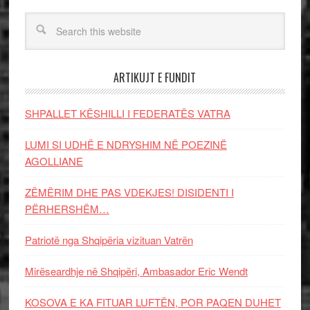
ARTIKUJT E FUNDIT
SHPALLET KËSHILLI I FEDERATËS VATRA
LUMI SI UDHË E NDRYSHIM NË POEZINË
AGOLLIANE
ZËMËRIM DHE PAS VDEKJES! DISIDENTI I
PËRHERSHËM…
Patriotë nga Shqipëria vizituan Vatrën
Mirëseardhje në Shqipëri, Ambasador Eric Wendt
KOSOVA E KA FITUAR LUFTËN, POR PAQEN DUHET