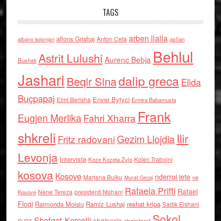
TAGS
arben llalla
alfons Grishaj
Anton Cefa
asllan
albano kolonjari
Behlul
Astrit Lulushi
Aurenc Bebja
Bushati
Jashari
dalip greca
Beqir Sina
Elida
Buçpapaj
Enver Bytyci
Elmi Berisha
Ermira Babamusta
Frank
Eugjen Merlika
Fahri Xharra
shkreli
Ilir
Gezim Llojdia
Fritz radovani
Levonja
Interviste
Kolec Traboini
Keze Kozeta Zylo
kosova
Kosove
nderroi jete
Marjana Bulku
ne
Murat Gecaj
Rafaela Prifti
Rafael
Nene Tereza
Kosove
presidenti Nishani
Floqi
Raimonda Moisiu
Ramiz Lushaj
reshat kripa
Sadik Elshani
Sokol
Shefqet Kercelli
shqiperia
shqiptaret
SHBA