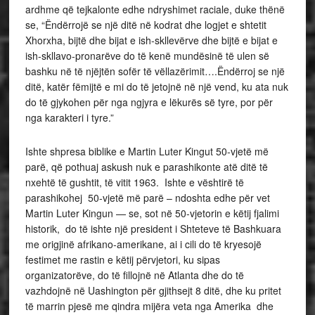
ardhme që tejkalonte edhe ndryshimet raciale, duke thënë
se, “Ëndërrojë se një ditë në kodrat dhe logjet e shtetit
Xhorxha, bijtë dhe bijat e ish-skllevërve dhe bijtë e bijat e
ish-skllavo-pronarëve do të kenë mundësinë të ulen së
bashku në të njëjtën sofër të vëllazërimit….Ëndërroj se një
ditë, katër fëmijtë e mi do të jetojnë në një vend, ku ata nuk
do të gjykohen për nga ngjyra e lëkurës së tyre, por për
nga karakteri i tyre.”
Ishte shpresa biblike e Martin Luter Kingut 50-vjetë më
parë, që pothuaj askush nuk e parashikonte atë ditë të
nxehtë të gushtit, të vitit 1963. Ishte e vështirë të
parashikohej 50-vjetë më parë – ndoshta edhe për vet
Martin Luter Kingun — se, sot në 50-vjetorin e këtij fjalimi
historik, do të ishte një president i Shteteve të Bashkuara
me origjinë afrikano-amerikane, ai i cili do të kryesojë
festimet me rastin e këtij përvjetori, ku sipas
organizatorëve, do të fillojnë në Atlanta dhe do të
vazhdojnë në Uashington për gjithsejt 8 ditë, dhe ku pritet
të marrin pjesë me qindra mijëra veta nga Amerika dhe