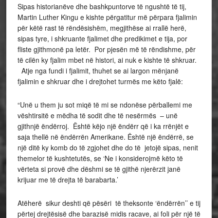
Sipas historianëve dhe bashkpuntorve të ngushtë të tij,
Martin Luther Kingu e kishte përgatitur më përpara fjalimin
për këtë rast të rëndësishëm, megjithëse ai rrallë herë,
sipas tyre, i shkruante fjalimet dhe predikimet e tija, por
fliste gjithmonë pa letër. Por pjesën më të rëndishme, për
të cilën ky fjalim mbet në histori, ai nuk e kishte të shkruar.
Atje nga fundi i fjalimit, thuhet se ai largon mënjanë
fjalimin e shkruar dhe i drejtohet turmës me këto fjalë:
“Unë u them ju sot miqë të mi se ndonëse përballemi me
vështirsitë e mëdha të sodit dhe të nesërmës – unë
gjithnjë ëndërroj. Është këjo një ëndërr që i ka rrënjët e
saja thellë në ëndërrën Amerikane. Është një ëndërrë, se
një ditë ky komb do të zgjohet dhe do të jetojë sipas, nenit
themelor të kushtetutës, se ‘Ne i konsiderojmë këto të
vërteta si provë dhe dëshmi se të gjithë njerërzit janë
krijuar me të drejta të barabarta.’
Atëherë sikur deshti që pësëri të theksonte ‘ëndërrën’’ e tij
përtej drejtësisë dhe barazisë midis racave, ai foli për një të