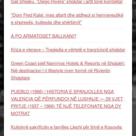
Sali Shijaku, “Diego Rivera” shqiptar i artit tonë kombëtar
“Dom Fred Kalaj, mes altarit dhe atdheut si hermeneutikë
e shpresës, kujtesës dhe shërbimit”
A PO ARMATOSET BALLKANI?
Kriza e vlerave – Tragjedia e vërtetë e tranzicionit shqiptar
Green Coast sjell Nammos Hotels & Resorts në Shqipëri:
Një destinacion i ri lifestyle merr formë në Rivierën
Shqiptare
PUEBLO (1966) / HISTORIA E SPANJOLLES NGA
VALENCIA QË PËRFUNDOI NË LUSHNJE — 29 VJET
PRITJE (1937 – 1966) TË NJË TELEFONATE NGA DY
MOTRAT
Kujtojmë sakrificën e familjes Lleshi për lirinë e Kosovës