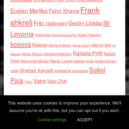
Ermira Babamusta
Frank
Eugjen Merlika
Fahri Xharra
shkreli
Ilir
Gezim Llojdia
Fritz radovani
Levonja
Interviste
Kolec Traboini
Keze Kozeta Zylo
kosova
Kosove
nderroi jete
Marjana Bulku
ne
Murat Gecaj
Rafaela Prifti
Rafael
Nene Tereza
Kosove
presidenti Nishani
Floqi
Raimonda Moisiu
Ramiz Lushaj
reshat kripa
Sadik Elshani
Sokol
Shefqet Kercelli
shqiperia
shqiptaret
SHBA
Paja
Vatra
Visar Zhiti
Thaci
This website uses cookies to improve your experience. We'll
assume you're ok with this, but you can opt-out if you wish.
Cookie settings
Log in
ACCEPT