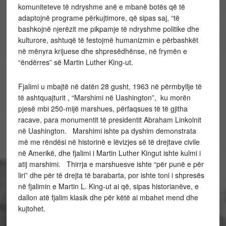
komuniteteve të ndryshme anë e mbanë botës që të
adaptojnë programe përkujtimore, që sipas saj, “të
bashkojnë njerëzit me pikpamje të ndryshme politike dhe
kulturore, ashtuqë të festojmë humanizmin e përbashkët
në mënyra krijuese dhe shpresëdhënse, në frymën e
“ëndërres” së Martin Luther King-ut.
Fjalimi u mbajtë në datën 28 gusht, 1963 në përmbyllje të
të ashtquajturit , “Marshimi në Uashington”, ku morën
pjesë mbi 250-mijë marshues, përfaqsues të të gjitha
racave, para monumentit të presidentit Abraham Linkolnit
në Uashington. Marshimi ishte pa dyshim demonstrata
më me rëndësi në historinë e lëvizjes së të drejtave civile
në Amerikë, dhe fjalimi i Martin Luther Kingut ishte kulmi i
atij marshimi. Thirrja e marshuesve ishte “për punë e për
liri” dhe për të drejta të barabarta, por ishte toni i shpresës
në fjalimin e Martin L. King-ut ai që, sipas historianëve, e
dallon atë fjalim klasik dhe për këtë ai mbahet mend dhe
kujtohet.