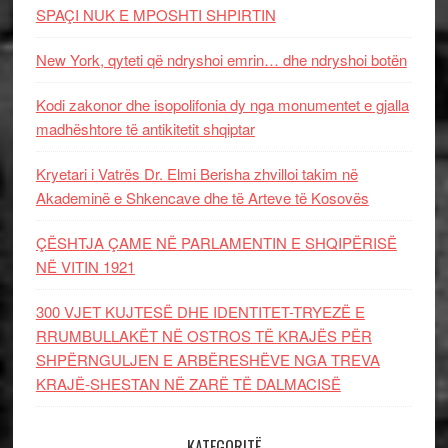
SPAÇI NUK E MPOSHTI SHPIRTIN
New York, qyteti që ndryshoi emrin… dhe ndryshoi botën
Kodi zakonor dhe isopolifonia dy nga monumentet e gjalla
madhështore të antikitetit shqiptar
Kryetari i Vatrës Dr. Elmi Berisha zhvilloi takim në
Akademinë e Shkencave dhe të Arteve të Kosovës
ÇËSHTJA ÇAME NË PARLAMENTIN E SHQIPËRISË
NË VITIN 1921
300 VJET KUJTESË DHE IDENTITET-TRYEZË E
RRUMBULLAKËT NË OSTROS TË KRAJËS PËR
SHPËRNGULJEN E ARBËRESHËVE NGA TREVA
KRAJË-SHESTAN NË ZARË TË DALMACISË
KATEGORITË