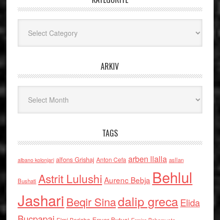
Kategoritë
ARKIV
Arkiv
TAGS
arben llalla
alfons Grishaj
Anton Cefa
asllan
albano kolonjari
Behlul
Astrit Lulushi
Aurenc Bebja
Bushati
Jashari
dalip greca
Beqir Sina
Elida
Buçpapaj
Enver Bytyci
Elmi Berisha