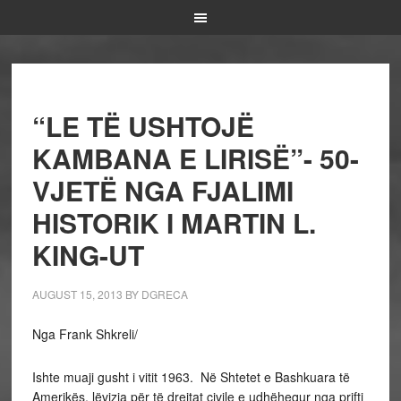
“LE TË USHTOJË
KAMBANA E LIRISË”- 50-
VJETË NGA FJALIMI
HISTORIK I MARTIN L.
KING-UT
AUGUST 15, 2013
BY
DGRECA
Nga Frank Shkreli/
Ishte muaji gusht i vitit 1963. Në Shtetet e Bashkuara të
Amerikës, lëvizja për të drejtat civile e udhëhequr nga prifti