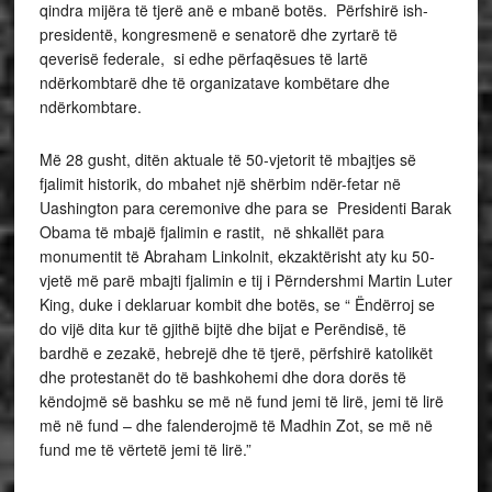
qindra mijëra të tjerë anë e mbanë botës. Përfshirë ish-
presidentë, kongresmenë e senatorë dhe zyrtarë të
qeverisë federale, si edhe përfaqësues të lartë
ndërkombtarë dhe të organizatave kombëtare dhe
ndërkombtare.
Më 28 gusht, ditën aktuale të 50-vjetorit të mbajtjes së
fjalimit historik, do mbahet një shërbim ndër-fetar në
Uashington para ceremonive dhe para se Presidenti Barak
Obama të mbajë fjalimin e rastit, në shkallët para
monumentit të Abraham Linkolnit, ekzaktërisht aty ku 50-
vjetë më parë mbajti fjalimin e tij i Përndershmi Martin Luter
King, duke i deklaruar kombit dhe botës, se “ Ëndërroj se
do vijë dita kur të gjithë bijtë dhe bijat e Perëndisë, të
bardhë e zezakë, hebrejë dhe të tjerë, përfshirë katolikët
dhe protestanët do të bashkohemi dhe dora dorës të
këndojmë së bashku se më në fund jemi të lirë, jemi të lirë
më në fund – dhe falenderojmë të Madhin Zot, se më në
fund me të vërtetë jemi të lirë.”