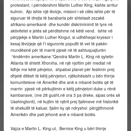
protestant, i përndershmi Martin Luther King, kishte arritur
kulmin. Ajo ishte një lëvizje, misioni i së cilës ishte për të
siguruar të drejta të barabarta për shtetasit zezakë
afrikano-amerikanë dhe kundër diskriminimit të tyre në
aktivitetet e jetës së përditshme në këtë vend. Ishte në
përpjekje e Martin Luther Kingut, si udhëheqsi kryesor i
kesaj lëvizjeje që t’i siguronte popullit të vet të pakën
mundësinë për të marrë pjesë në të ashtuquajturën
“ëndërrën amerikane.”Qendra Martin L. King në qytetin
Atlanta të shtetit Xhorxha, në një njoftim për mediat në
lidhje me këtë pëvjetor, shpalosi planet për festimin prej
dhjetë ditësh të këtij përvjetori, njëkohësisht u bën thirrje
komuniteteve në Amerikë dhe anë e mbanë botës që të
marrin pjesë në përkujtimin e këtij përvjetori duke u rënë
kambanave, (me 28 gusht,në ora 3 pa dreke, sipas orës së
Uashingtonit), në kujtim të njërit prej fjalimeve më historikë
të shekullit të kaluar, fjalim ky që ndryshoi përgjithmonë
Amerikën dhe pati jehonë anë e mbanë botës.
Vajza e Martin L. King-ut, Bernice King u bëri thirrje