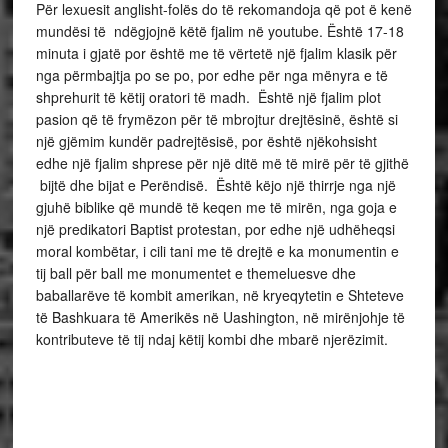
Për lexuesit anglisht-folës do të rekomandoja që pot ë kenë
mundësi të ndëgjojnë këtë fjalim në youtube. Është 17-18
minuta i gjatë por është me të vërtetë një fjalim klasik për
nga përmbajtja po se po, por edhe për nga mënyra e të
shprehurit të këtij oratori të madh. Është një fjalim plot
pasion që të frymëzon për të mbrojtur drejtësinë, është si
një gjëmim kundër padrejtësisë, por është njëkohsisht
edhe një fjalim shprese për një ditë më të mirë për të gjithë
bijtë dhe bijat e Perëndisë. Është këjo një thirrje nga një
gjuhë biblike që mundë të keqen me të mirën, nga goja e
një predikatori Baptist protestan, por edhe një udhëheqsi
moral kombëtar, i cili tani me të drejtë e ka monumentin e
tij ball për ball me monumentet e themeluesve dhe
baballarëve të kombit amerikan, në kryeqytetin e Shteteve
të Bashkuara të Amerikës në Uashington, në mirënjohje të
kontributeve të tij ndaj këtij kombi dhe mbarë njerëzimit.