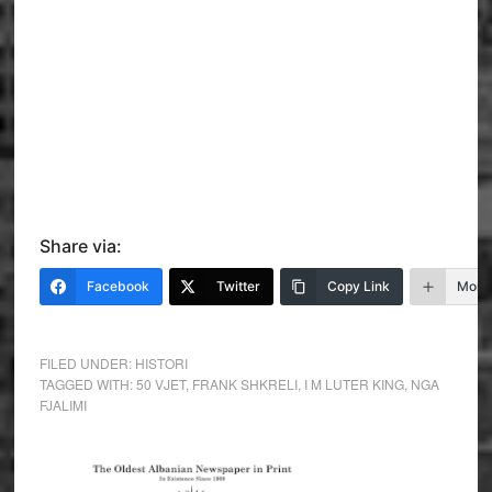
Share via:
Facebook
Twitter
Copy Link
More
FILED UNDER:
HISTORI
TAGGED WITH:
50 VJET
,
FRANK SHKRELI
,
I M LUTER KING
,
NGA
FJALIMI