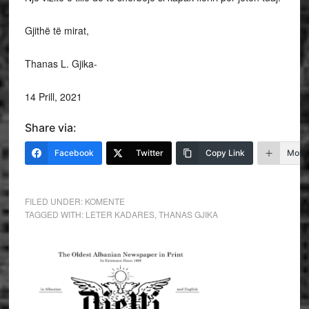
Gjithë të mirat,
Thanas L. Gjika-
14 Prill, 2021
Share via:
Facebook
Twitter
Copy Link
More
FILED UNDER:
KOMENTE
TAGGED WITH:
LETER KADARES
,
THANAS GJIKA