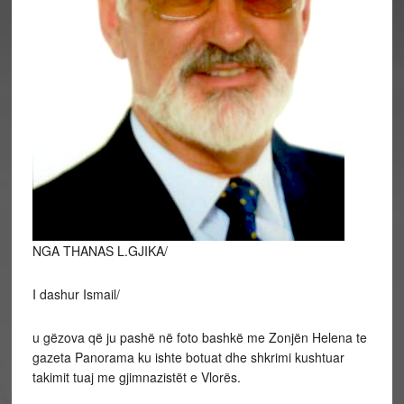
NGA THANAS L.GJIKA/
I dashur Ismail/
u gëzova që ju pashë në foto bashkë me Zonjën Helena te
gazeta Panorama ku ishte botuat dhe shkrimi kushtuar
takimit tuaj me gjimnazistët e Vlorës.