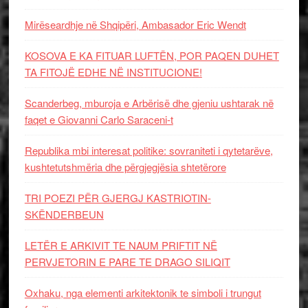
Mirëseardhje në Shqipëri, Ambasador Eric Wendt
KOSOVA E KA FITUAR LUFTËN, POR PAQEN DUHET
TA FITOJË EDHE NË INSTITUCIONE!
Scanderbeg, mburoja e Arbërisë dhe gjeniu ushtarak në
faqet e Giovanni Carlo Saraceni-t
Republika mbi interesat politike: sovraniteti i qytetarëve,
kushtetutshmëria dhe përgjegjësia shtetërore
TRI POEZI PËR GJERGJ KASTRIOTIN-
SKËNDERBEUN
LETËR E ARKIVIT TE NAUM PRIFTIT NË
PERVJETORIN E PARE TE DRAGO SILIQIT
Oxhaku, nga elementi arkitektonik te simboli i trungut