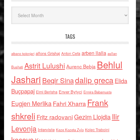
Arkiv
TAGS
arben llalla
alfons Grishaj
Anton Cefa
asllan
albano kolonjari
Behlul
Astrit Lulushi
Aurenc Bebja
Bushati
Jashari
dalip greca
Beqir Sina
Elida
Buçpapaj
Enver Bytyci
Elmi Berisha
Ermira Babamusta
Frank
Eugjen Merlika
Fahri Xharra
shkreli
Ilir
Gezim Llojdia
Fritz radovani
Levonja
Interviste
Kolec Traboini
Keze Kozeta Zylo
kosova