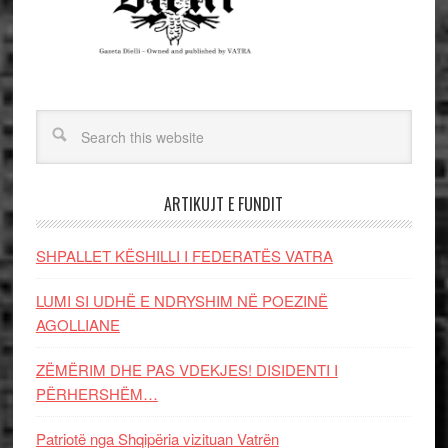
ARTIKUJT E FUNDIT
SHPALLET KËSHILLI I FEDERATËS VATRA
LUMI SI UDHË E NDRYSHIM NË POEZINË
AGOLLIANE
ZËMËRIM DHE PAS VDEKJES! DISIDENTI I
PËRHERSHËM…
Patriotë nga Shqipëria vizituan Vatrën