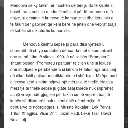
Mendova se ky takim në moshën që jeni ju do të kishte si
bosht transmetimin e ndonjë mësimi për të ardhmen e të
rinjve, si dënimin e krimeve të komunizmit dhe kërkimin e
të faluri për gabimet që keni bërë në jetën dhe veprat tuaja
të kohës së diktaturës komuniste.
Mendova kështu sepse ju para disa vjetësh u
shprehët në shtyp se duhen dënuar krimet e komunizmit
dhe se në fillim të viteve 1990-të në skicën “Prometeu”
shtuat pjesën “Prometeu i pajtuar” të cilën unë si lexues
dhe studjues e përshëndeta si kërkim të faluri nga ana juaj
që dikur ishit pajtuar me diktatorin e i shërbyet. Mirëpo pasi
e lexova këtë shkrim ndjeva një mërzitje të thellë. Ndjeva
mërzitje të thellë sepse ju gjatë asaj bisede nuk shprehët
asnjë vrarje ndërgjegjeje për faktin se në veprën tuaj të
kohës së diktaturës nuk u keni dalë në mbrojtje të
dënuarve të ndërgjegjes, si Musine Kokalari, Lek Pervizi,
Trifon Xhagjika, Visar Zhiti, Jozef Radi, Lekë Tasi, Havzi
Nelaj, etj.