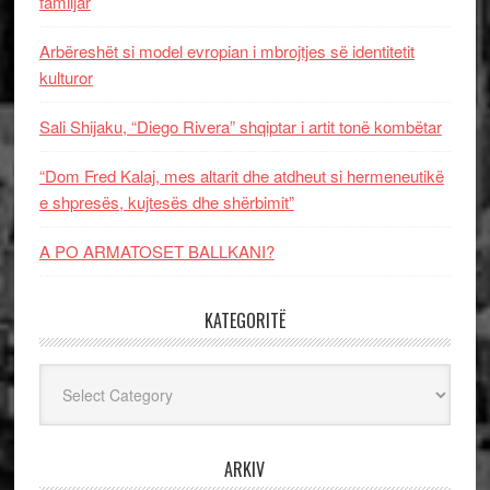
familjar
Arbëreshët si model evropian i mbrojtjes së identitetit
kulturor
Sali Shijaku, “Diego Rivera” shqiptar i artit tonë kombëtar
“Dom Fred Kalaj, mes altarit dhe atdheut si hermeneutikë
e shpresës, kujtesës dhe shërbimit”
A PO ARMATOSET BALLKANI?
KATEGORITË
Kategoritë
ARKIV