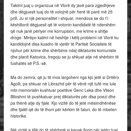
Takimi juaj u organizua në Vlorë dy javë para zgjedhjeve
dhe dëgjuesit tuaj do të votojnë për herë të parë më 25
prill. Ju si një personalitet i shquar, mendova se do t’i
këshillonit dëgjuesit që të votonin kandidatë të ndershëm
që nuk janë përlyer me korrupsion, me krime e shitje
droge. Mirëpo kalimi në heshtje i këtij problemi në Vlorë ku
kandidojnë disa kuadro të vjetër të Partisë Socialiste të
njohur për krime dhe shërbime ndaj diktaturës komuniste
dhe planit Katovica, tregoju se ju shkuat atje në shërbim të
fushatës së P.S.-së.
Ma do zemra, që ju të mos largoheni nga kjo jetë si Dritëro
Agolli, pa shkuar në Librazhd për të vënë një tufë me lule
mbi memorialin kushtuar poetëve Genc Leka dhe Vilson
Blloshmi të pushkatuar prej diktaturës për disa poezi dhe
pa thënë atje dy fjale. Kjo vizitë do të jetë mësimdhënëse
dhe fjalët që do të thoni për kërkim të faluri, do të mbeten
historike.
Një vizitë e tillë do të shërbejë si kapak floriri për jetën tuaj.