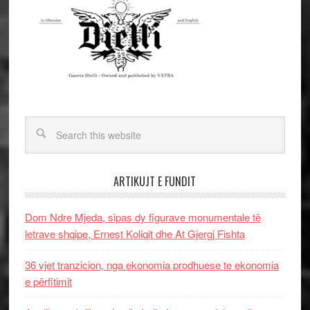
ARTIKUJT E FUNDIT
Dom Ndre Mjeda, sipas dy figurave monumentale të
letrave shqipe, Ernest Koliqit dhe At Gjergj Fishta
36 vjet tranzicion, nga ekonomia prodhuese te ekonomia
e përfitimit