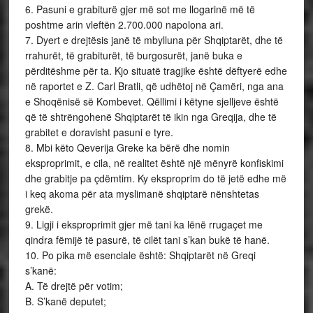
6. Pasuni e grabiturë gjer më sot me llogarinë më të
poshtme arin vleftën 2.700.000 napolona ari.
7. Dyert e drejtësis janë të mbylluna për Shqiptarët, dhe të
rrahurët, të grabiturët, të burgosurët, janë buka e
përditëshme për ta. Kjo situatë tragjike është dëftyerë edhe
në raportet e Z. Carl Bratli, që udhëtoj në Çamëri, nga ana
e Shoqënisë së Kombevet. Qëllimi i këtyne sjelljeve është
që të shtrëngohenë Shqiptarët të ikin nga Greqija, dhe të
grabitet e doravisht pasuni e tyre.
8. Mbi këto Qeverija Greke ka bërë dhe nomin
eksproprimit, e cila, në realitet është një mënyrë konfiskimi
dhe grabitje pa çdëmtim. Ky eksproprim do të jetë edhe më
i keq akoma për ata myslimanë shqiptarë nënshtetas
grekë.
9. Ligji i eksproprimit gjer më tani ka lënë rrugaçet me
qindra fëmijë të pasurë, të cilët tani s’kan bukë të hanë.
10. Po pika më esenciale është: Shqiptarët në Greqi
s’kanë:
A. Të drejtë për votim;
B. S’kanë deputet;