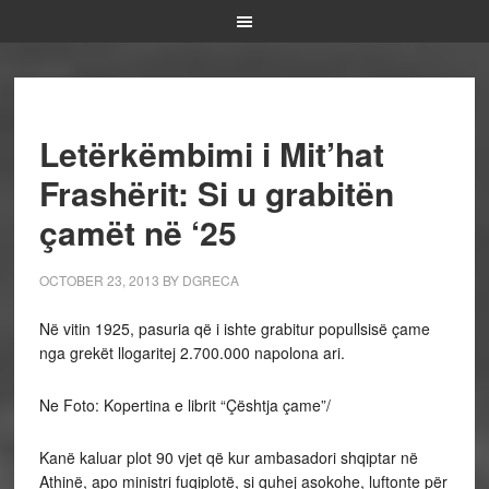
Letërkëmbimi i Mit’hat
Frashërit: Si u grabitën
çamët në ‘25
OCTOBER 23, 2013
BY
DGRECA
Në vitin 1925, pasuria që i ishte grabitur popullsisë çame
nga grekët llogaritej 2.700.000 napolona ari.
Ne Foto: Kopertina e librit “Çështja çame”/
Kanë kaluar plot 90 vjet që kur ambasadori shqiptar në
Athinë, apo ministri fuqiplotë, si quhej asokohe, luftonte për