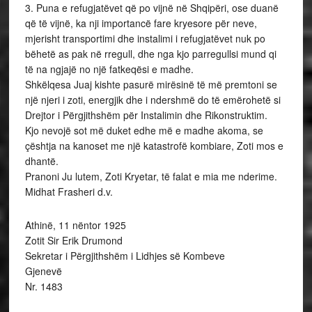
3. Puna e refugjatëvet që po vijnë në Shqipëri, ose duanë
që të vijnë, ka nji importancë fare kryesore për neve,
mjerisht transportimi dhe instalimi i refugjatëvet nuk po
bëhetë as pak në rregull, dhe nga kjo parregullsi mund qi
të na ngjajë no një fatkeqësi e madhe.
Shkëlqesa Juaj kishte pasurë mirësinë të më premtoni se
një njeri i zoti, energjik dhe i ndershmë do të emërohetë si
Drejtor i Përgjithshëm për Instalimin dhe Rikonstruktim.
Kjo nevojë sot më duket edhe më e madhe akoma, se
çështja na kanoset me një katastrofë kombiare, Zoti mos e
dhantë.
Pranoni Ju lutem, Zoti Kryetar, të falat e mia me nderime.
Midhat Frasheri d.v.
Athinë, 11 nëntor 1925
Zotit Sir Erik Drumond
Sekretar i Përgjithshëm i Lidhjes së Kombeve
Gjenevë
Nr. 1483