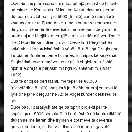
Qeveria shqiptare sapo u njoftua që një projekt do të ishte
përpiluar në Komisionin Mikst, në Kostandinopoli, për të
dënuar nga atdheu i tyre 5000 (5 mijë) çamë (shqiptarë
shtetas grekë të Epirit) duke iu nënshtruar shkëmbimit të
detyruar. Në emër të qeverisë sime unë jam i detyruar të
protestoj me të gjitha energjitë e mia kundër një vendimi të
tillë. Sikundër keni dijeni ju, zoti Sekretar i Përgjithshëm,
shkëmbimi i popullsisë është vënë në jetë nga Greqia dhe
Turqia në Konferencën e Lozanës, ku, sipas kërkesës së
Shqipërisë, myslimanëve me origjinë shqiptare u është
njohur e drejta e përjashtimit nga ky shkëmbim. (janar
1922)…
Dua të shtoj se deri tashti, më tepër se 60.000
(gjashtëdhjetë mijë) shqiptarë janë dëbuar prej vatrave të
tyre dhe janë dërguar në Azi të Vogël kundër dëshirës së
tyre.
Duke pasur parasysh atë që paraprin projekti për të
shpërngulur 5000 shqiptarë të tjerë, është në kontradiktë të
dukshme me letrën dhe frymën e zotimeve të qeverisë
greke dhe turke, si dhe vendimeve të marra nga vetë