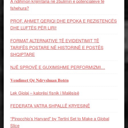
A ndihmon krijimtaria në zbulimin e potencialeve të
fshehura?
PROF. AHMET QERIQI DHE EPOKA E REZISTENCЁS
DHE LUFTЁS PЁR LIRI!
FORMAT ALTERNATIVE TË EVIDENTIMIT TË
TARIFËS POSTARE NË HISTORINË E POSTËS
SHQIPTARE
NJË SPROVË E GUXIMSHME PERFORMIZMI…
𝐕𝐞𝐧𝐝𝐢𝐦𝐞𝐭 𝐐𝐞̈ 𝐍𝐝𝐫𝐲𝐬𝐡𝐮𝐚𝐧 𝐁𝐨𝐭𝐞̈𝐧
Lek Gjolaj – kalorësi fisnik i Malësisë
FEDERATA VATRA SHPALLË KRYESINË
“Pinocchio’s Harvard” by Tertini Set to Make a Global
Slice