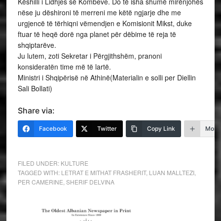
Këshilli i Lidhjes së Kombeve. Do të isha shumë mirënjohës
nëse ju dëshironi të merreni me këtë ngjarje dhe me
urgjencë të tërhiqni vëmendjen e Komisionit Mikst, duke
ftuar të heqë dorë nga planet për dëbime të reja të
shqiptarëve.
Ju lutem, zoti Sekretar i Përgjithshëm, pranoni
konsideratën time më të lartë.
Ministri i Shqipërisë në Athinë(Materialin e solli per Diellin
Sali Bollati)
Share via:
Facebook
Twitter
Copy Link
More
FILED UNDER:
KULTURE
TAGGED WITH:
LETRAT E MITHAT FRASHERIT
,
LUAN MALLTEZI
,
PER CAMERINE
,
SHERIF DELVINA