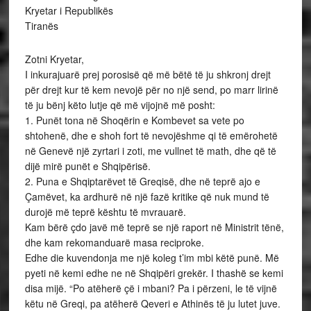
Kryetar i Republikës
Tiranës
Zotni Kryetar,
I inkurajuarë prej porosisë që më bëtë të ju shkronj drejt
për drejt kur të kem nevojë për no një send, po marr lirinë
të ju bënj këto lutje që më vijojnë më posht:
1. Punët tona në Shoqërin e Kombevet sa vete po
shtohenë, dhe e shoh fort të nevojëshme qi të emërohetë
në Genevë një zyrtari i zoti, me vullnet të math, dhe që të
dijë mirë punët e Shqipërisë.
2. Puna e Shqiptarëvet të Greqisë, dhe në teprë ajo e
Çamëvet, ka ardhurë në një fazë kritike që nuk mund të
durojë më teprë kështu të mvrauarë.
Kam bërë çdo javë më teprë se një raport në Ministrit tënë,
dhe kam rekomanduarë masa reciproke.
Edhe die kuvendonja me një koleg t’im mbi këtë punë. Më
pyeti në kemi edhe ne në Shqipëri grekër. I thashë se kemi
disa mijë. “Po atëherë çë i mbani? Pa i përzeni, le të vijnë
këtu në Greqi, pa atëherë Qeveri e Athinës të ju lutet juve.