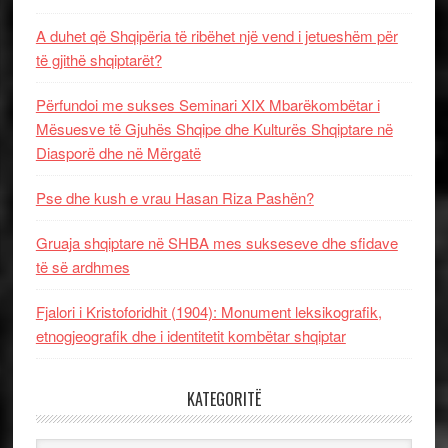
A duhet që Shqipëria të ribëhet një vend i jetueshëm për
të gjithë shqiptarët?
Përfundoi me sukses Seminari XIX Mbarëkombëtar i
Mësuesve të Gjuhës Shqipe dhe Kulturës Shqiptare në
Diasporë dhe në Mërgatë
Pse dhe kush e vrau Hasan Riza Pashën?
Gruaja shqiptare në SHBA mes sukseseve dhe sfidave
të së ardhmes
Fjalori i Kristoforidhit (1904): Monument leksikografik,
etnogjeografik dhe i identitetit kombëtar shqiptar
KATEGORITË