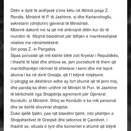
Ditën e dytë të ardhjesë s’ime këtu në Athinë poqa Z.
Rendis, Ministrë të P. të Jashtme, si dhe Kartanxhogllu,
sekretarin (drejtorin) gjeneral të Ministrisë.
Mbemë dakord me ta që më shënojnë ditën kur do të
mundim të fillojmë bisedimet për lidhjen e marrëveshjesë
relative me nënshtetësinë.
Sot poqa Z.-in Pangalos.
Sipas porosisë që më kishte bëtë zoti Kryetar i Republikës,
i thashë të falat dhe shtova se, jam porositurë të them që
marrëdhanëjet nërmiet të shteteve i kemi dhe më teprë
akoma i ka në dorë Greqija, që t’i bëjmë miqësore.
U përgjigj se dëshëron edhe ay fort shumë që të jemi miq,
dhe pandaj ka dhën urdhrë në Ministri të Pun. të Jashtme
të kërkohetë nga Shqipërija agrementi për Gjeneral
Kondulin, si Ministrë. Shtoj se Kondulin e ka mik personal
dhe se është shovinist shqiptar.
Duke sjellë fjalën, pas një bisedimi tjatrë, mbi çështjen e
Shqipëtarëvet të Greqisë dhe sidomos të Çamëvet, i
thashë se, situata e tyre dhe komentet e shumë që bëjnë