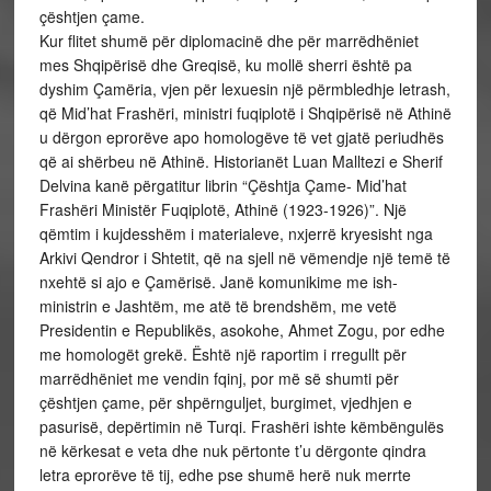
çështjen çame.
Kur flitet shumë për diplomacinë dhe për marrëdhëniet
mes Shqipërisë dhe Greqisë, ku mollë sherri është pa
dyshim Çamëria, vjen për lexuesin një përmbledhje letrash,
që Mid’hat Frashëri, ministri fuqiplotë i Shqipërisë në Athinë
u dërgon eprorëve apo homologëve të vet gjatë periudhës
që ai shërbeu në Athinë. Historianët Luan Malltezi e Sherif
Delvina kanë përgatitur librin “Çështja Çame- Mid’hat
Frashëri Ministër Fuqiplotë, Athinë (1923-1926)”. Një
qëmtim i kujdesshëm i materialeve, nxjerrë kryesisht nga
Arkivi Qendror i Shtetit, që na sjell në vëmendje një temë të
nxehtë si ajo e Çamërisë. Janë komunikime me ish-
ministrin e Jashtëm, me atë të brendshëm, me vetë
Presidentin e Republikës, asokohe, Ahmet Zogu, por edhe
me homologët grekë. Është një raportim i rregullt për
marrëdhëniet me vendin fqinj, por më së shumti për
çështjen çame, për shpërnguljet, burgimet, vjedhjen e
pasurisë, depërtimin në Turqi. Frashëri ishte këmbëngulës
në kërkesat e veta dhe nuk përtonte t’u dërgonte qindra
letra eprorëve të tij, edhe pse shumë herë nuk merrte