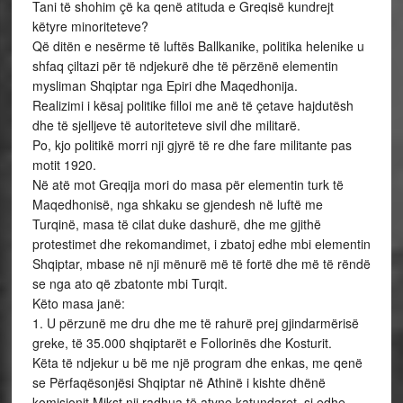
Tani të shohim çë ka qenë atituda e Greqisë kundrejt
këtyre minoriteteve?
Që ditën e nesërme të luftës Ballkanike, politika helenike u
shfaq çiltazi për të ndjekurë dhe të përzënë elementin
mysliman Shqiptar nga Epiri dhe Maqedhonija.
Realizimi i kësaj politike filloi me anë të çetave hajdutësh
dhe të sjelljeve të autoriteteve sivil dhe militarë.
Po, kjo politikë morri nji gjyrë të re dhe fare militante pas
motit 1920.
Në atë mot Greqija mori do masa për elementin turk të
Maqedhonisë, nga shkaku se gjendesh në luftë me
Turqinë, masa të cilat duke dashurë, dhe me gjithë
protestimet dhe rekomandimet, i zbatoj edhe mbi elementin
Shqiptar, mbase në nji mënurë më të fortë dhe më të rëndë
se nga ato që zbatonte mbi Turqit.
Këto masa janë:
1. U përzunë me dru dhe me të rahurë prej gjindarmërisë
greke, të 35.000 shqiptarët e Follorinës dhe Kosturit.
Këta të ndjekur u bë me një program dhe enkas, me qenë
se Përfaqësonjësi Shqiptar në Athinë i kishte dhënë
komisionit Mikst nji radhua të atyne katundaret, si edhe