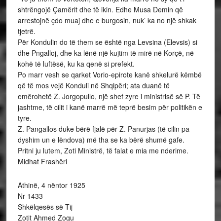
shtrëngojë Çamërit dhe të ikin. Edhe Musa Demin që
arrestojnë çdo muaj dhe e burgosin, nuk’ ka no një shkak
tjetrë.
Për Kondulin do të them se është nga Levsina (Elevsis) si
dhe Pngalloj, dhe ka lënë një kujtim të mirë në Korçë, në
kohë të luftësë, ku ka qenë si prefekt.
Po marr vesh se qarket Vorio-epirote kanë shkelurë këmbë
që të mos vejë Konduli në Shqipëri; ata duanë të
emërohetë Z. Jorgopullo, një shef zyre i ministrisë së P. Të
jashtme, të cilit i kanë marrë më teprë besim për politikën e
tyre.
Z. Pangallos duke bërë fjalë për Z. Panurjas (të cilin pa
dyshim un e lëndova) më tha se ka bërë shumë gafe.
Pritni ju lutem, Zoti Ministrë, të falat e mia me nderime.
Midhat Frashëri
Athinë, 4 nëntor 1925
Nr 1433
Shkëlqesës së Tij
Zotit Ahmed Zogu