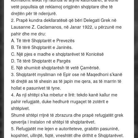
vetë popullsia që reklamoj origjinën shqiptare dhe të
drejtën për të ndenjurë.
2. Prapë kundra dekllaratësë që bëri Delegati Grek në
Lausanne Z. Caclamanos, në Janar 1922, u përzunë me
pahir dhe me dru:
A. Të tërë Shqiptarët e Prevezës
B. Të tërë Shqiptarët e Janinës.
C. Një pjes e madhe e shqiptarëvet të Konicësë
D. Të tërë Shqiptarët e Pargës
E. Një shumicë shqiptarësh të vetë Çamërisë.
3. Shqiptarët mysliman në Epir ose në Maqedhoni s’kanë
të drejtë as të shesin as të japin me qera, as të marrin të
hollat e pasunivet të tyne.
4. As nji shtëpi s’ka mbetur e lirë: tekdo kanë kallur me
pahir refugjatë, duke hedhurë rrugaçet të zotërit e
shtëpivet.
Shumë shtëpi rrijnë të zbrazura dhe prapë refugjatët grek
qeverija i instalon në shtëpi të shqiptarëvet.
5. Refugjatët me lejen e autoriteteve, grabitin pasuninë,
kopshtet, ullinjtë, fiqtë, vneshtët dhe drithit e Shqiptarëvet.