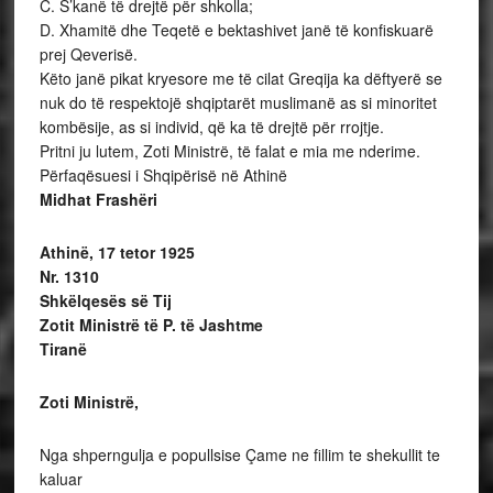
C. S’kanë të drejtë për shkolla;
D. Xhamitë dhe Teqetë e bektashivet janë të konfiskuarë
prej Qeverisë.
Këto janë pikat kryesore me të cilat Greqija ka dëftyerë se
nuk do të respektojë shqiptarët muslimanë as si minoritet
kombësije, as si individ, që ka të drejtë për rrojtje.
Pritni ju lutem, Zoti Ministrë, të falat e mia me nderime.
Përfaqësuesi i Shqipërisë në Athinë
Midhat Frashëri
Athinë, 17 tetor 1925
Nr. 1310
Shkëlqesës së Tij
Zotit Ministrë të P. të Jashtme
Tiranë
Zoti Ministrë,
Nga shperngulja e popullsise Çame ne fillim te shekullit te
kaluar