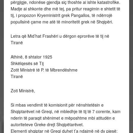
përgjigje, ndonëse gjendja siç thoshte ai ishte katastrofike.
Madje ai shkonte dhe më tej, pa pritur reagimin e shtetit të
tij, i propozon Kryeministrit grek Pangallos, të ndërrojë
popullsinë çame me atë të minoritetit grek në Shqipëri.
Letra që Mid’hat Frashëri u dërgon eprorëve të tij në
Tiranë
Athinë, 8 shtator 1925
Shkëlqesës së Tij
Zotit Ministrë të P. të Mbrendëshme
Tiranë
Zoti Ministrë,
Si mbas vendimit të komisionit për nënshtetësin e
Shqiptarëvet në Greqi, në mbledhje të tij të 7 corente, kam
nderin të paraqit shënimet e mëposhtme mbi atitudën e
autoriteteve Greke drejt Shqipëtarëvet.
Elementi shqiptar në Greqi duhet t’a ndajmë në dy pjesë: