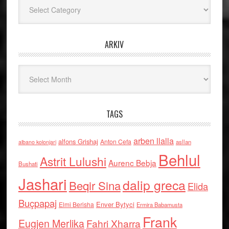
Kategoritë
ARKIV
Arkiv
TAGS
arben llalla
alfons Grishaj
Anton Cefa
asllan
albano kolonjari
Behlul
Astrit Lulushi
Aurenc Bebja
Bushati
Jashari
dalip greca
Beqir Sina
Elida
Buçpapaj
Enver Bytyci
Elmi Berisha
Ermira Babamusta
Frank
Eugjen Merlika
Fahri Xharra