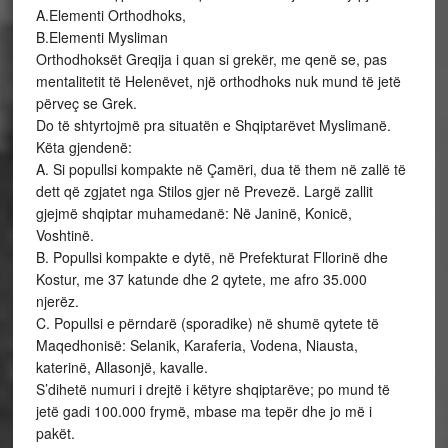
A.Elementi Orthodhoks,
B.Elementi Mysliman
Orthodhoksët Greqija i quan si grekër, me qenë se, pas
mentalitetit të Helenëvet, një orthodhoks nuk mund të jetë
përveç se Grek.
Do të shtyrtojmë pra situatën e Shqiptarëvet Myslimanë.
Këta gjendenë:
A. Si popullsi kompakte në Çamëri, dua të them në zallë të
dett që zgjatet nga Stilos gjer në Prevezë. Largë zallit
gjejmë shqiptar muhamedanë: Në Janinë, Konicë,
Voshtinë.
B. Popullsi kompakte e dytë, në Prefekturat Fllorinë dhe
Kostur, me 37 katunde dhe 2 qytete, me afro 35.000
njerëz.
C. Popullsi e përndarë (sporadike) në shumë qytete të
Maqedhonisë: Selanik, Karaferia, Vodena, Niausta,
katerinë, Allasonjë, kavalle.
S’dihetë numuri i drejtë i këtyre shqiptarëve; po mund të
jetë gadi 100.000 frymë, mbase ma tepër dhe jo më i
pakët.