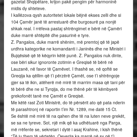
gazetat Shqipëtare, krijon pakë pengim për harmoninë
midis dy shteteve.
I kallëzova qysh autoritetet lokale bëjnë ekses zelli dhe si
104 Çamër janë të arrestuarë dhe burgosurë pa nonjë
shkak real. I rrëfeva pastaj shtrëngimet e bërë në Çamëri
duke marrë shtëpitë dhe pasurinë e tyre.
Z. Pangalos, duke marrë shënim, më premtoj që të japë
urdhra kategorike ne komandanti i Janinës dhe ne Ministri i
Bujqësisë që të këqyrin këtë punë. Z. Pangalos nuk dinte,
ose bëri sikur ignoronte zotimin e Greqisë të bërë në
Lauzanë, në favor të Çamëvet. I thashë se, në qoftë se
Greqija ka qëllim që t’i përzërë Çamët, ose t’i shtrëngoje
gjer sa të ikin, atëherë më mirë të marrim masa që tani për
të bërë dhe ne si Tyrqija, do me thënë për të këmbyerë
grekofonët tanë me Çamët e Greqisë.
Me këtë rast Zoti Ministrë, do të përsërit ato që pata nderin
të parashtronj në raportin t’im Nr. 1289, me datë 15 Ct.
Se është më mirë të na qahen dhe të na luten neve grekët,
se sa ne tyreve. Sot, një mik që ka udhëtuarë nga Parga,
më rrëfente se, sekretari i dytë i asaj Krahine, i kish thënë
“Të ju them të vërtetën, Qeverija ka marrë në sy që t’i